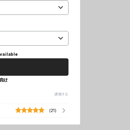
vailable
向け
通報する
(21)