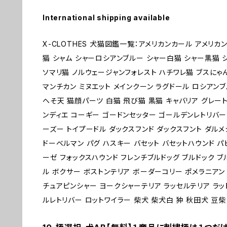
International shipping available
X-CLOTHES 犬猫図鑑一覧：アメリカンカール アメリカ
猫 シャム シャーロシアンブルー シャー白猫 シャー黒猫 
ソマリ猫 ノルウェージャンフォレスト ハチワレ猫 ブスにゃ
マンチカン ミヌエット メインクーン ラグドール ロシアンブ
へそ天 猫顔パーツ 白猫 飛び猫 黒猫 キャバリア グレー
ンディエ コーギー ゴードンセッター ゴールデンレトリバー
ーズー トイプードル ダックスフンド ダックスフント ダルメ
ドーベルマン パグ ハスキー バセット バセットハウンド パ
ーゼ フォックスハウンド フレンチブルドッグ ブルドック 
ル ボクサー ボストンテリア ボーダーコリー ポメラニアン
チュアピンシャー ヨークシャーテリア ラッセルテリア ラッ
ルレトリバー ロットワイラー 柴犬 柴犬白 狆 秋田犬 豆柴 1 2 3