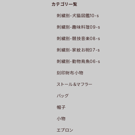
カテゴリ一覧
刺繍別-犬猫図鑑10-s
刺繍別-趣味料理09-s
刺繍別-競技音楽08-s
刺繍別-家紋お祝07-s
刺繍別-動物鳥魚06-s
刻印財布小物
ストール＆マフラー
バッグ
帽子
小物
エプロン