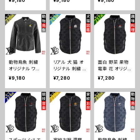
¥9,180
¥9,180
¥9,180
イント ライダー
ジャケット メン
イダース ジャケ
ス ジャケット メ
ズ フェイクレザ
ット メンズ フェ
ンズ フェイクレ
ー 合皮 ブルゾ
イクレザー 合皮
ザー 合皮 ブル
ン 自社ブランド
ブルゾン 自社ブ
ゾン 自社ブラン
ロゴ グッズ 柄
ランド ロゴ グッ
ド ロゴ グッズ
サッカー 野球
ズ 柄 誕生日 プ
柄 ori-am-jkt9
テニス 空手 剣
レゼント 丸に 五
-b09-s
道 卓球 釣り 誕
瓜 桔梗 巴 藤
生日 プレゼント
羽 菱 唐花 木瓜
動物鳥魚 刺繍
リアル 犬 猫 オ
面白 野菜 果物
アーチェリー ス
蔦 桐 ori-am-jk
オリジナル ワン
リジナル 刺繍 ワ
電車 花 オリジ
ノーボード ori-
t9-b07-s
ポイント ライダ
ンポイント 中綿
ナル 刺繍 ワンポ
am-jkt9-b08-s
¥9,180
¥7,280
¥7,280
ース ジャケット
ベスト フェイク
イント 中綿 ベス
メンズ フェイク
ダウンベスト メ
ト フェイクダウ
レザー 合皮 ブ
ンズ パデット デ
ンベスト メンズ
ルゾン 自社ブラ
ュスポ 型押し
パデット デュス
ンド ロゴ グッズ
自社ブランド ロ
ポ 型押し 自社
柄 おしゃれ プレ
ゴ グッズ 柄 誕
ブランド ロゴ グ
ゼント 馬 鳥 イ
生日 プレゼント
ッズ 柄 ori-a-b
ンコ 文鳥 パンダ
三毛猫 柴犬 チ
st3-b09-s
魚 動物 ori-am
ワワ シーズー シ
スポーツ シルエ
家紋お祝 還暦
動物鳥魚 刺繍