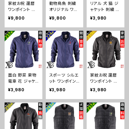
家紋お祝 還暦
動物鳥魚 刺繍
リアル 犬 猫 ジ
グ フレンチブル
バスケ テニス プ
ワンポイント 刺
オリジナル ワン
ャケット 刺繍 プ
ドッグ X-CLOT
レゼント 誕生日
繍 オリジナル
ポイント中綿 M
レゼント 軽量 オ
HES 猫図鑑 犬
ori-am-jkt3-b0
¥9,800
¥9,800
¥3,980
中綿 MA-1 ジャ
A-1 ジャケット
リジナル 薄手
図鑑 ori-am-jkt
8-s
ケット ミリタリー
ミリタリー メン
スタンドジャケッ
3-b10-s
メンズ ブルゾン
ズ ワンポイント
ト メンズ ワンポ
ソフトシェル ネ
ブルゾン ソフト
イント ブルゾン
ック 通気性 撥
シェル ネック 通
ソフトシェル ネ
水性 和柄 ブラッ
気性 撥水性 ブ
ック 通気性 撥
ク 父の日 グッズ
ラック 父の日 柄
水性 和グッズ
柄 丸に 五瓜 桔
馬 鳥 豚 魚 グッ
柄 柴犬 チワワ
梗 巴 藤 羽 菱
ズ ori-am-jkt3-
シーズー シュナ
面白 野菜 果物
スポーツ シルエ
家紋お祝 還暦
唐花 木瓜 蔦 桐
b06-s
ウザー パグ フレ
電車 花 ジャケッ
ット ワンポイント
ワンポイント 刺
織田信長 ori-a
ンチブルドッグ X
ト リアル 刺繍
刺繍 軽量 オリ
繍 オリジナル
m-jkt3-b07-s
-CLOTHES 猫
¥3,980
¥3,980
¥3,980
プレゼント 軽量
ジナル 薄手 ス
軽量 薄手 スタ
図鑑 犬図鑑 ori
オリジナル 薄手
タンドジャケット
ンドジャケット メ
-am-jkt2-b10-
スタンドジャケッ
メンズ ブルゾン
ンズ ブルゾン ソ
s
ト メンズ ワンポ
ソフトシェル ス
フトシェル ネッ
イント ブルゾン
タンドネック 通
ク 通気性 撥水
ソフトシェル ネ
気性 撥水性 和
性 和柄 ブラック