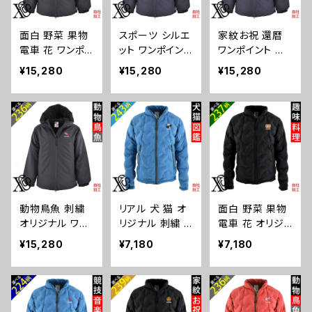
花 木瓜 蔦 桐
a-jkt19-b06-s
ナウザー パグ
クリスマス ori-
コーイケルホン
面白 野菜 果物
スポーツ シルエ
家紋お祝 還暦
a-jkt19-b07-s
ディエ ビション
電車 花 ワンポイ
ット ワンポイント
ワンポイント 刺
フリーゼ クリス
ント 刺繍 中綿
刺繍 中綿 フル
繍 中綿 フルジ
マス ori-a-jkt1
¥15,280
¥15,280
¥15,280
フルジップ パー
ジップ パーカー
ップ パーカー メ
8-b10-s
カー メンズ フー
メンズ フード ア
ンズ フード アウ
ド アウターウェ
ウターウェア イ
ターウェア イン
ア インサレーテ
ンサレーテッド
サレーテッド 雑
ッド 雑貨 グッズ
雑貨 グッズ 自
貨 グッズ 自社ブ
自社ブランド 柄
社ブランド 卒業
ランド 柄 丸に
クリスマス ori-
記念品 部活 卒
五瓜 桔梗 巴 藤
a-jkt18-b09-s
団 サッカー バス
羽 菱 唐花 木瓜
ケ テニス 誕生
蔦 桐 クリスマス
動物鳥魚 刺繍
リアル 犬 猫 オ
面白 野菜 果物
日 クリスマス o
ori-a-jkt18-b0
オリジナル ワン
リジナル 刺繍 ワ
電車 花 オリジ
ri-a-jkt18-b08
7-s
ポイント 中綿 フ
ンポイント フェイ
ナル 刺繍 ワンポ
-s
¥15,280
¥7,180
¥7,180
ルジップ パーカ
クダウンジャケッ
イント フェイク
ー メンズ フード
ト メンズ デュス
ダウンジャケット
アウターウェア
ポ 型押し スタン
メンズ デュスポ
インサレーテッド
ドカラー パデッ
型押し スタンド
雑貨 グッズ 自
ト ジャケット 自
カラー パデット