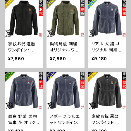
チ スタンドカラ
ズ ストレッチ ス
タンドカラー フ
ー フィールド ジ
タンドカラー フ
ィールド ジャケ
ャケット 自社ブ
ィールド ジャケ
ット 自社ブラン
ランド ロゴ グッ
ット 自社ブラン
ド ロゴ グッズ
ズ 柄 誕生日 プ
ド ロゴ グッズ
柄 サッカー 野
レゼント 三毛猫
柄 ori-a-jkt10-
球 テニス 空手
柴犬 チワワ シ
b09-s
剣道 卓球 釣り
家紋お祝 還暦
動物鳥魚 刺繍
リアル 犬 猫 オ
ーズー シュナウ
誕生日 プレゼン
ワンポイント 刺
オリジナル ワン
リジナル 刺繍 ワ
ザー パグ ペキ
ト アーチェリー
繍 オリジナル ミ
ポイント ミリタリ
ンポイント ライ
ニーズ ori-a-jkt
スノーボード ori
¥7,860
¥7,860
¥9,180
リタリージャケッ
ージャケット メ
ダース ジャケッ
10-b10-s
-a-jkt10-b08-s
ト メンズ ストレ
ンズ ストレッチ
ト メンズ フェイ
ッチ スタンドカ
スタンドカラー
クレザー 合皮
ラー フィールド
フィールド ジャ
ブルゾン 自社ブ
ジャケット 自社
ケット 自社ブラ
ランド ロゴ グッ
ブランド ロゴ グ
ンド ロゴ グッズ
ズ 柄 誕生日 プ
ッズ 柄 誕生日
柄 おしゃれ プレ
レゼント 三毛猫
プレゼント 丸に
ゼント 馬 鳥 イ
柴犬 チワワ シ
五瓜 桔梗 巴 藤
ンコ 文鳥 パンダ
ーズー シュナウ
面白 野菜 果物
スポーツ シルエ
家紋お祝 還暦
羽 菱 唐花 木瓜
魚 動物 ori-a-j
ザー パグ ペキ
電車 花 オリジ
ット ワンポイント
ワンポイント 刺
蔦 桐 ori-a-jkt1
kt10-b06-s
ニーズ ori-am-j
ナル 刺繍 ワンポ
刺繍 ライダース
繍 オリジナル ラ
0-b07-s
kt9-b10-s