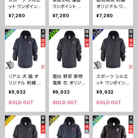
-jkt9-b06-s
ュナウザー パグ
ット ワンポイント
ワンポイント 刺
オリジナル ワン
ペキニーズ ori-
刺繍 中綿 ベス
繍 中綿 ベスト
ポイント 中綿 ベ
a-bst3-b10-s
¥7,280
¥7,280
¥7,280
ト フェイクダウ
フェイクダウンベ
スト フェイクダ
ンベスト メンズ
スト メンズ パデ
ウンベスト メン
パデット デュス
ット デュスポ 型
ズ パデット デュ
ポ 型押し 自社
押し 自社ブラン
スポ 型押し 自
ブランド ロゴ グ
ド ロゴ グッズ
社ブランド ロゴ
ッズ 柄 サッカー
柄 誕生日 プレ
グッズ 柄 おしゃ
野球 テニス 空
ゼント 丸に 五
れ プレゼント 馬
手 剣道 卓球 釣
瓜 桔梗 巴 藤
鳥 インコ 文鳥
り 誕生日 プレ
羽 菱 唐花 木瓜
パンダ 魚 動物
リアル 犬 猫 オ
面白 野菜 果物
スポーツ シルエ
ゼント アーチェ
蔦 桐 ori-a-bst
ori-a-bst3-b0
リジナル 刺繍 ワ
電車 花 オリジ
ット ワンポイント
リー スノーボー
3-b07-s
6-s
ンポイント ナイ
ナル 刺繍 ワンポ
刺繍 ナイロン
ド ori-a-bst3-b
¥9,632
¥9,632
¥9,632
ロン アノラック
イント ナイロン
アノラック パー
08-s
パーカー メンズ
アノラック パー
カー メンズ 一
SOLD OUT
SOLD OUT
SOLD OUT
一重 パッカブル
カー メンズ 一
重 パッカブル ワ
ワッシャー加工
重 パッカブル ワ
ッシャー加工 自
自社ブランド ロ
ッシャー加工 自
社ブランド ロゴ
ゴ グッズ 柄 誕
社ブランド ロゴ
グッズ 柄 サッカ
生日 プレゼント
グッズ 柄 ori-a
ー 野球 テニス