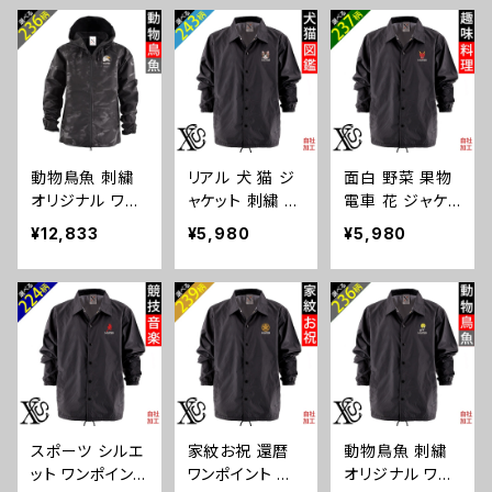
一重 防水 撥水
迷彩 防風 ジャ
撥水 迷彩 防風
迷彩 防風 ジャ
ケットアウター
ジャケットアウタ
ケットアウター
自社ブランド ロ
ー 自社ブランド
自社ブランド ロ
ゴ グッズ 柄 サ
ロゴ グッズ 柄
ゴ グッズ 柄 ori
ッカー 野球 テ
誕生日 プレゼン
-am-jkt5-b09-
ニス 空手 剣道
ト 丸に 五瓜 桔
s
卓球 釣り 誕生
梗 巴 藤 羽 菱
動物鳥魚 刺繍
リアル 犬 猫 ジ
面白 野菜 果物
日 プレゼント or
唐花 木瓜 蔦 桐
オリジナル ワン
ャケット 刺繍 プ
電車 花 ジャケッ
i-am-jkt5-b08
ori-am-jkt5-b0
ポイント シェル
レゼント 裏地付
ト リアル 刺繍
-s
7-s
¥12,833
¥5,980
¥5,980
パーカー メンズ
オリジナル コー
プレゼント 裏地
一重 防水 撥水
チ メンズ ワンポ
付 オリジナル コ
迷彩 防風 ジャ
イント ドローコ
ーチ メンズ ワン
ケットアウター
ード ステッチワ
ポイント ドロー
自社ブランド ロ
ーク ネック 通
コード ステッチ
ゴ グッズ 柄 お
気性 撥水性 和
ワーク ネック 通
しゃれ プレゼン
グッズ 柄 柴犬
気性 撥水性 和
ト 馬 鳥 インコ
チワワ シーズー
柄 グッズ ori-a
文鳥 パンダ 魚
シュナウザー パ
m-jkt4-b09-s
スポーツ シルエ
家紋お祝 還暦
動物鳥魚 刺繍
動物 ori-am-jkt
グ フレンチブル
ット ワンポイント
ワンポイント 刺
オリジナル ワン
5-b06-s
ドッグ X-CLOT