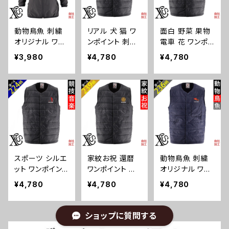
ック 通気性 撥
柄 ブラック ネイ
父の日 グッズ
水性 和柄 グッ
ビー 父の日 春
柄 丸に 五瓜 桔
ズ ori-am-jkt2-
秋 カジュアル ト
梗 巴 藤 羽 菱
動物鳥魚 刺繍
リアル 犬 猫 ワ
面白 野菜 果物
b09-s
ップス グッズ 文
唐花 木瓜 蔦 桐
オリジナル ワン
ンポイント 刺繍
電車 花 ワンポイ
字 面白い おも
織田信長 徳川
ポイント軽量 薄
オリジナル 中綿
ント 刺繍 オリジ
しろ 卒団 記念
家康 ori-am-jkt
¥3,980
¥4,780
¥4,780
手 スタンドジャ
入り 薄い インナ
ナル 中綿入り
品 部活 卒業 or
2-b07-s
ケット メンズ ワ
ー ベスト ライト
薄い インナー
i-am-jkt2-b08
ンポイント ブル
後裾が長めのダ
ベスト ライト 後
-s
ゾン ソフトシェ
ックテール グッ
裾が長めのダッ
ル ネック 通気
ズ 柄 柴犬 チワ
クテール 柄 グッ
性 撥水性 ブラッ
ワ シーズー シュ
ズ ori-a-bst2-
ク 父の日 柄 馬
ナウザー パグ フ
b09-s
鳥 豚 魚 グッズ
レンチブルドッグ
ori-am-jkt2-b0
X-CLOTHES
スポーツ シルエ
家紋お祝 還暦
動物鳥魚 刺繍
6-s
猫図鑑 犬図鑑
ット ワンポイント
ワンポイント 刺
オリジナル ワン
ori-a-bst2-b10
刺繍 オリジナル
繍 オリジナル
ポイント 中綿入
-s
¥4,780
¥4,780
¥4,780
中綿入り 薄い
中綿入り 薄い
り 薄い インナー
インナー ベスト
インナー ベスト
ベスト ライト 後
ライト 後裾が長
ライト 後裾が長
裾が長めのダッ
ショップに質問する
めのダックテー
めのダックテー
クテール ブラッ