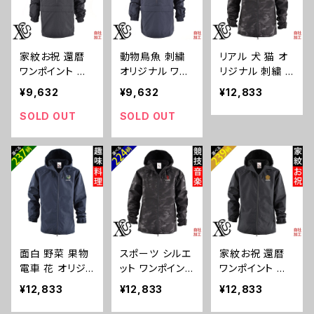
三毛猫 柴犬 チ
m-jkt8-b09-s
空手 剣道 卓球
ワワ シーズー シ
釣り 誕生日 プ
ュナウザー パグ
レゼント ori-am
ペキニーズ ori-
-jkt8-b08-s
家紋お祝 還暦
動物鳥魚 刺繍
リアル 犬 猫 オ
am-jkt8-b10-s
ワンポイント 刺
オリジナル ワン
リジナル 刺繍 ワ
繍 オリジナル ナ
ポイント ナイロ
ンポイント シェ
¥9,632
¥9,632
¥12,833
イロン アノラッ
ン アノラック パ
ル パーカー メン
ク パーカー メン
ーカー メンズ
ズ 一重 防水 撥
SOLD OUT
SOLD OUT
ズ 一重 パッカブ
一重 パッカブル
水 迷彩 防風 ジ
ル ワッシャー加
ワッシャー加工
ャケットアウター
工 自社ブランド
自社ブランド ロ
自社ブランド ロ
ロゴ グッズ 柄
ゴ グッズ 柄 お
ゴ グッズ 柄 誕
誕生日 プレゼン
しゃれ プレゼン
生日 プレゼント
ト 丸に 五瓜 桔
ト 馬 鳥 インコ
三毛猫 柴犬 チ
梗 巴 藤 羽 菱
文鳥 パンダ 魚
ワワ シーズー シ
唐花 木瓜 蔦 桐
動物 ori-am-jkt
ュナウザー パグ
ori-am-jkt8-b
8-b06-s
ペキニーズ ori-
面白 野菜 果物
スポーツ シルエ
家紋お祝 還暦
07-s
am-jkt5-b10-s
電車 花 オリジ
ット ワンポイント
ワンポイント 刺
ナル 刺繍 ワンポ
刺繍 シェル パ
繍 オリジナル シ
¥12,833
¥12,833
¥12,833
イント シェル パ
ーカー メンズ
ェル パーカー メ
ーカー メンズ
一重 防水 撥水
ンズ 一重 防水