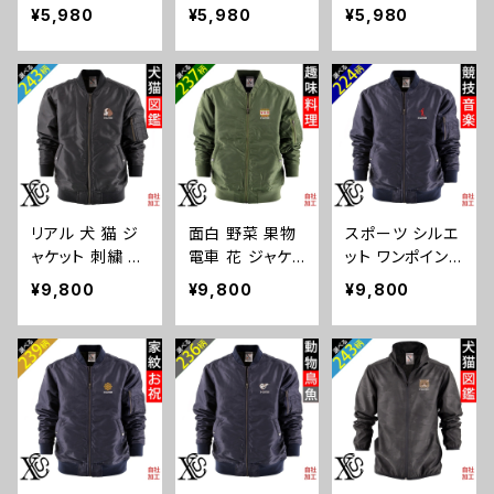
刺繍 裏地付 オ
繍 オリジナル
ポイント裏地付
HES 猫図鑑 犬
¥5,980
¥5,980
¥5,980
リジナル コーチ
裏地付 コーチ
コーチ ジャケッ
図鑑 ori-am-jkt
ジャケット メン
ジャケット メン
ト メンズ ワンポ
4-b10-s
ズ ドローコード
ズ ドローコード
イント ドローコ
ステッチワーク
ステッチワーク
ード ステッチワ
ネック 通気性
ネック 通気性
ーク ネック 通
撥水性 和柄 ブ
撥水性 和柄 ブ
気性 撥水性 ブ
ラック 父の日 卒
ラック 父の日 グ
ラック 父の日 柄
業 記念品 部活
ッズ 柄 丸に 五
馬 鳥 豚 魚 グッ
卒団 サッカー
瓜 桔梗 巴 藤
ズ ori-am-jkt4-
リアル 犬 猫 ジ
面白 野菜 果物
スポーツ シルエ
バスケ テニス プ
羽 菱 唐花 木瓜
b06-s
ャケット 刺繍 プ
電車 花 ジャケッ
ット ワンポイント
レゼント 誕生日
蔦 桐 織田信長
レゼント 中綿 オ
ト リアル 刺繍
刺繍 中綿 オリ
ori-am-jkt4-b
ori-am-jkt4-b
¥9,800
¥9,800
¥9,800
リジナル MA-1
プレゼント 中綿
ジナル MA-1 ジ
08-s
07-s
ミリタリー メン
オリジナル MA-
ャケット ミリタリ
ズ ワンポイント
1 ミリタリー メン
ー メンズ ブルゾ
ブルゾン ソフト
ズ ワンポイント
ン ソフトシェル
シェル ネック 通
ブルゾン ソフト
ネック 通気性
気性 撥水性 和
シェル ネック 通
撥水性 和柄 ブ
グッズ 柄 柴犬
気性 撥水性 和
ラック 父の日 卒
チワワ シーズー
柄 グッズ ori-a
業 記念品 部活
シュナウザー パ
m-jkt3-b09-s
卒団 サッカー