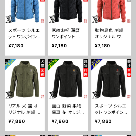
社ブランド 柄 馬
社ブランド ロゴ
ジャケット 自社
豚 魚 クリスマス
グッズ 柄 誕生
ブランド ロゴ グ
ori-a-jkt18-b0
日 プレゼント 三
ッズ 柄 ori-a-jk
6-s
毛猫 柴犬 チワ
t11-b09-s
スポーツ シルエ
家紋お祝 還暦
動物鳥魚 刺繍
ワ シーズー シュ
ット ワンポイント
ワンポイント 刺
オリジナル ワン
ナウザー パグ
刺繍 フェイクダ
繍 オリジナル フ
ポイント フェイ
ペキニーズ ori-
¥7,180
¥7,180
¥7,180
ウンジャケット
ェイクダウンジャ
クダウンジャケッ
a-jkt11-b10-s
メンズ デュスポ
ケット メンズ デ
ト メンズ デュス
型押し スタンド
ュスポ 型押し ス
ポ 型押し スタン
カラー パデット
タンドカラー パ
ドカラー パデッ
ジャケット 自社
デット ジャケット
ト ジャケット 自
ブランド ロゴ グ
自社ブランド ロ
社ブランド ロゴ
ッズ 柄 サッカー
ゴ グッズ 柄 誕
グッズ 柄 おしゃ
野球 テニス 空
生日 プレゼント
れ プレゼント 馬
手 剣道 卓球 釣
丸に 五瓜 桔梗
鳥 インコ 文鳥
リアル 犬 猫 オ
面白 野菜 果物
スポーツ シルエ
り 誕生日 プレ
巴 藤 羽 菱 唐
パンダ 魚 動物
リジナル 刺繍 ワ
電車 花 オリジ
ット ワンポイント
ゼント アーチェ
花 木瓜 蔦 桐 o
ori-a-jkt11-b0
ンポイント ミリタ
ナル 刺繍 ワンポ
刺繍 ミリタリー
リー スノーボー
ri-a-jkt11-b07-
6-s
¥7,860
¥7,860
¥7,860
リージャケット
イント ミリタリー
ジャケット メン
ド ori-a-jkt11-b
s
メンズ ストレッ
ジャケット メン
ズ ストレッチ ス
08-s