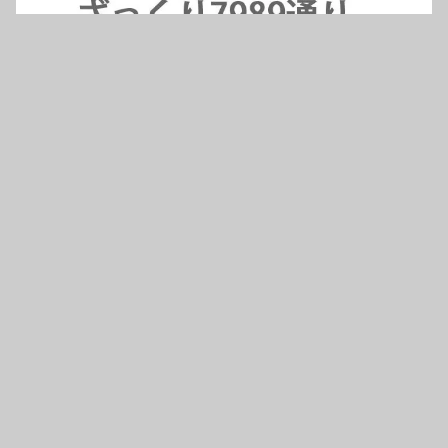
ル ブラック ネイ
ル ブラック ネイ
ク 柄 ロゴ ギフ
ビー 柄 ロゴ ギ
ビー 柄 ロゴ ギ
ト ori-a-bst2-b
フト ori-a-bst2
フト ori-a-bst2
06-s
-b08-s
-b07-s
キーワードから探す
カテゴリから探す
Home
メンズアウター
刺繍別-犬猫図鑑10-s
刺繍別-趣味料理09-s