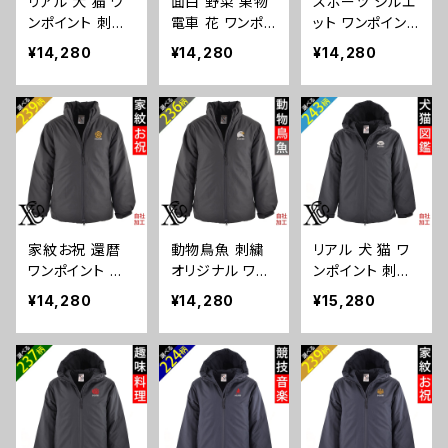
リアル 犬 猫 ワ
面白 野菜 果物
スポーツ シルエ
ンポイント 刺繍
電車 花 ワンポイ
ット ワンポイント
中綿 スタンド ジ
ント 刺繍 中綿
刺繍 中綿 スタ
¥14,280
¥14,280
¥14,280
ャケット メンズ
スタンド ジャケ
ンド ジャケット
アウターウェア
ット メンズ アウ
メンズ アウター
インサレーテッド
ターウェア イン
ウェア インサレ
雑貨 グッズ 自
サレーテッド 雑
ーテッド 雑貨 グ
社ブランド 柄 柴
貨 グッズ 自社ブ
ッズ 自社ブラン
犬 チワワ シーズ
ランド 柄 クリス
ド 卒業 記念品
ー シュナウザー
マス ori-a-jkt1
部活 卒団 サッ
パグ コーイケル
9-b09-s
カー バスケ テ
ホンディエ ビシ
ニス 誕生日 ク
家紋お祝 還暦
動物鳥魚 刺繍
リアル 犬 猫 ワ
ョンフリーゼ ク
リスマス ori-a-j
ワンポイント 刺
オリジナル ワン
ンポイント 刺繍
リスマス ori-a-j
kt19-b08-s
繍 中綿 スタンド
ポイント 中綿 ス
中綿 フルジップ
kt19-b10-s
¥14,280
¥14,280
¥15,280
ジャケット メン
タンド ジャケット
パーカー メンズ
ズ アウターウェ
メンズ アウター
フード アウター
ア インサレーテ
ウェア インサレ
ウェア インサレ
ッド 雑貨 グッズ
ーテッド 雑貨 グ
ーテッド 雑貨 グ
自社ブランド 柄
ッズ 自社ブラン
ッズ 自社ブラン
丸に 五瓜 桔梗
ド 柄 馬 豚 魚
ド 柄 柴犬 チワ
巴 藤 羽 菱 唐
クリスマス ori-
ワ シーズー シュ