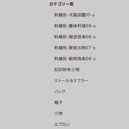
カテゴリ一覧
刺繍別-犬猫図鑑10-s
刺繍別-趣味料理09-s
刺繍別-競技音楽08-s
刺繍別-家紋お祝07-s
刺繍別-動物鳥魚06-s
刻印財布小物
ストール＆マフラー
バッグ
帽子
小物
エプロン