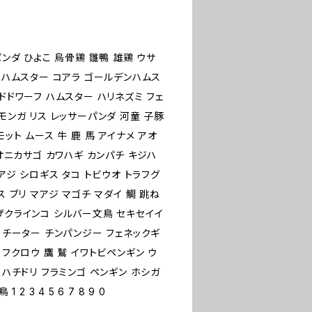
パンダ ひよこ 烏骨鶏 雛鴨 雄鶏 ウサ
クマハムスター コアラ ゴールデンハムス
ドドワーフ ハムスター ハリネズミ フェ
モンガ リス レッサーパンダ 河童 子豚
ット ムース 牛 鹿 馬 アイナメ アオ
 オニカサゴ カワハギ カンパチ キジハ
アジ シロギス タコ トビウオ トラフグ
 ブリ マアジ マゴチ マダイ 鯛 跳ね
ザクラインコ シルバー文鳥 セキセイイ
 チーター チンパンジー フェネックギ
 フクロウ 鷹 鷲 イワトビペンギン ウ
 ハチドリ フラミンゴ ペンギン ホシガ
 3 4 5 6 7 8 9 0