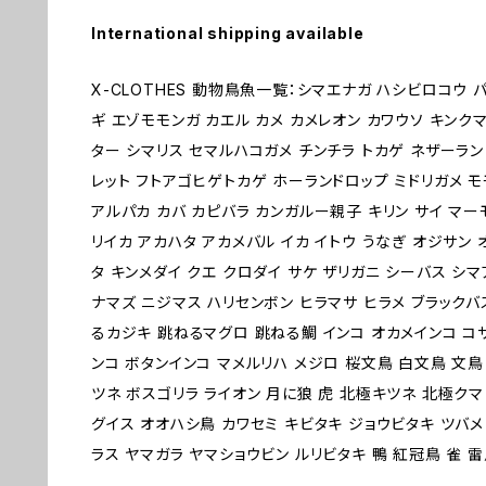
International shipping available
X-CLOTHES 動物鳥魚一覧：シマエナガ ハシビロコウ 
ギ エゾモモンガ カエル カメ カメレオン カワウソ キン
ター シマリス セマルハコガメ チンチラ トカゲ ネザーラン
レット フトアゴヒゲトカゲ ホーランドロップ ミドリガメ モ
アルパカ カバ カピバラ カンガルー親子 キリン サイ マーモ
リイカ アカハタ アカメバル イカ イトウ うなぎ オジサン
タ キンメダイ クエ クロダイ サケ ザリガニ シーバス シマ
ナマズ ニジマス ハリセンボン ヒラマサ ヒラメ ブラックバス
るカジキ 跳ねるマグロ 跳ねる鯛 インコ オカメインコ コ
ンコ ボタンインコ マメルリハ メジロ 桜文鳥 白文鳥 文鳥
ツネ ボスゴリラ ライオン 月に狼 虎 北極キツネ 北極クマ
グイス オオハシ鳥 カワセミ キビタキ ジョウビタキ ツバメ
ラス ヤマガラ ヤマショウビン ルリビタキ 鴨 紅冠鳥 雀 雷鳥 1 2