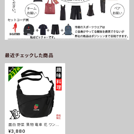
最近チェックした商品
面白 野菜 果物 電車 花 ワンポ
イント 刺繍 ショルダーバッグ レ
¥3,880
ディース メンズ 斜め掛け 雑貨