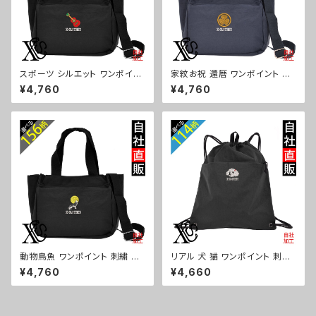
スポーツ シルエット ワンポイン
家紋お祝 還暦 ワンポイント 刺
ト 刺繍トート ショルダーバッグ
繍トート ショルダーバッグ カジ
¥4,760
¥4,760
カジュアル 軽量 レディース メン
ュアル 軽量 レディース メンズ
ズ 雑貨 グッズ 自社ブランド 柄
雑貨 グッズ 自社ブランド 柄 丸
卒業 記念品 部活 野球 サッカー
に 五瓜 桔梗 巴 藤 羽 菱 唐花
バスケ テニス 和太鼓 大相撲 or
木瓜 蔦 桐 ロゴ スカル ori-a-b
i-a-bg181-b08-s
g181-b07-s
動物鳥魚 ワンポイント 刺繍 ト
リアル 犬 猫 ワンポイント 刺繍
ート ショルダーバッグ カジュア
撥水 ナイロン ナップサック メン
¥4,760
¥4,660
ル 軽量 レディース メンズ 雑貨
ズ 大容量 ジム サブバッグ レデ
グッズ 自社ブランド 柄 馬 豚 魚
ィース 雑貨 グッズ 自社ブランド
シマエナガ ハリネズミ レッサー
柄 ギフト 柴犬 チワワ シーズー
パンダ 文鳥 インコ ori-a-bg1
シュナウザー パグ ビションフリ