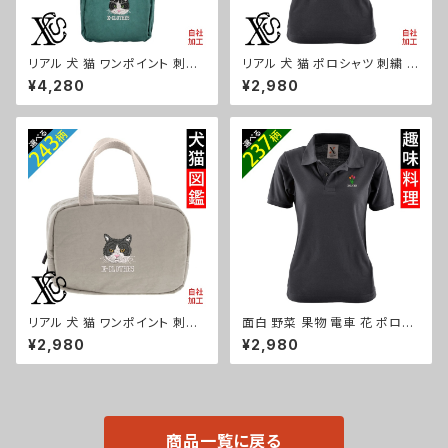
リアル 犬 猫 ワンポイント 刺繍
リアル 犬 猫 ポロシャツ 刺繍 プ
ミニ ショルダーバッグ レディー
レゼント 半袖 レディース オリジ
¥4,280
¥2,980
ス メンズ スマホ シェニール 軽
ナル 無地 ワンポイント ロゴ お
量 小物 ワンショルダーバック グ
しゃれ ゴルフ 吸汗速乾 黒 紺 母
ッズ 自社ブランド 柄 柴犬 チワ
の日 グッズ 柄 柴犬 チワワ シー
ワ シーズー シュナウザー パグ
ズー シュナウザー パグ フレンチ
ori-a-bag75-b10-s
ブルドッグ X-CLOTHES 猫図
鑑 犬図鑑 ori-aw-poh2-b10
-s
リアル 犬 猫 ワンポイント 刺繍
面白 野菜 果物 電車 花 ポロシ
保温保冷ミニバッグ エコバッグ
ャツ リアル 刺繍 プレゼント 半
¥2,980
¥2,980
軽量 バッグインバッグ レディー
袖 レディース オリジナル 無地
ス メンズ 雑貨 グッズ 自社ブラ
ワンポイント ロゴ おしゃれ ゴル
ンド 柄 柴犬 チワワ シーズー シ
フ 吸汗速乾 黒 紺 母の日 柄 グ
ュナウザー パグ コーイケルホン
ッズ ori-aw-poh2-b09-s
ディエ ビションフリーゼ クリス
マス ori-a-bg115-b10-s
商品一覧に戻る