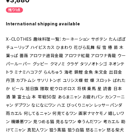
¥3,880
残り1点
International shipping available
X-CLOTHES 趣味料理一覧：カーネーション サボテン たんぽぽ
チューリップ ハイビスカス ひまわり 花びら乱舞 桜 雪 椿 苗 木
葉っぱ 薔薇 アロワナ過背金龍 アロワナ紅龍 アロワナ青龍 ウー
パールーパー グッピー クマノミ クラゲ タツノオトシゴ ネオンテ
トラ ミナミハコフグ らんちゅう 海老 錦鯉 金魚 朱文金 出目金
丹頂 カブトムシ サソリ トンボ ユリシス蝶 蚊 蝶 スロット ばれた
か ビール 旭日旗 隈取 蛇ウロボロス 将棋 乗馬 星 読書 日本
酒 筆 富士山 本 零戦50型 あらまニャン お疲れパン カンフーニ
ャン デブワン なになにワン ハエ びっくりニャン レッサーパンダ
雨カエル 何してるニャン 何見てるワン 画家ナマケモノ 嬉しいワ
ン 機嫌悪ワン 見つめる猫 見るなワン 幸うんだワン 考カエル 助
けてニャン 真犯人ワン 狙う黒猫 狙う白猫 怒るニャン 怒る柴犬