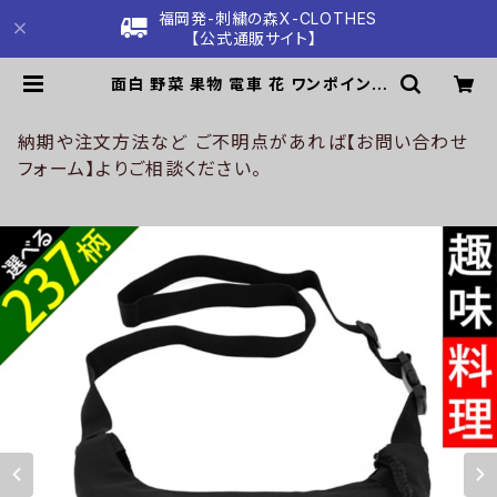
福岡発-刺繍の森X-CLOTHES
【公式通販サイト】
面白 野菜 果物 電車 花 ワンポイント
刺繍 ショルダーバッグ レディース メ
ンズ 斜め掛け 雑貨 グッズ 自社ブラ
ンド 柄 クリスマス ori-a-bg147-b
納期や注文方法など ご不明点があれば【お問い合わせ
09-s | 刺繍の森X-CLOTHES【公
フォーム】よりご相談ください。
式通販サイト】