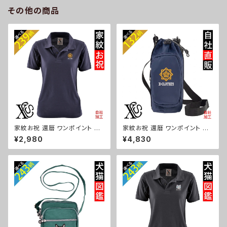
81-b06-s
ーゼ ori-a-bg180-b10-s
その他の商品
家紋お祝 還暦 ワンポイント 刺
家紋お祝 還暦 ワンポイント 刺
繍 オリジナル 半袖 ポロシャツ
繍ボトルケース ペットボトルホ
¥2,980
¥4,830
レディース 無地 ロゴ おしゃれ
ルダー 保冷 保温 670ml レデ
ゴルフ 吸汗速乾 黒 ブラック ネ
ィース メンズ 雑貨 グッズ 自社
イビー 紺 母の日 グッズ 柄 丸
ブランド 柄 丸に 五瓜 桔梗 巴
に 五瓜 桔梗 巴 藤 羽 菱 唐花
藤 羽 菱 唐花 木瓜 蔦 桐 ロゴ
木瓜 蔦 桐 織田信長 徳川家康
スカル ori-a-bg173-b07-s
ori-aw-poh2-b07-s