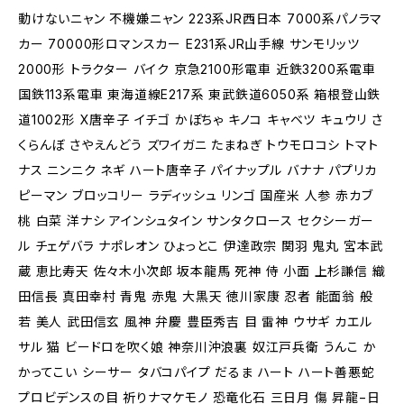
動けないニャン 不機嫌ニャン 223系JR西日本 7000系パノラマ
カー 70000形ロマンスカー E231系JR山手線 サンモリッツ
2000形 トラクター バイク 京急2100形電車 近鉄3200系電車
国鉄113系電車 東海道線E217系 東武鉄道6050系 箱根登山鉄
道1002形 X唐辛子 イチゴ かぼちゃ キノコ キャベツ キュウリ さ
くらんぼ さやえんどう ズワイガニ たまねぎ トウモロコシ トマト
ナス ニンニク ネギ ハート唐辛子 パイナップル バナナ パプリカ
ピーマン ブロッコリー ラディッシュ リンゴ 国産米 人参 赤カブ
桃 白菜 洋ナシ アインシュタイン サンタクロース セクシーガー
ル チェゲバラ ナポレオン ひょっとこ 伊達政宗 関羽 鬼丸 宮本武
蔵 恵比寿天 佐々木小次郎 坂本龍馬 死神 侍 小面 上杉謙信 織
田信長 真田幸村 青鬼 赤鬼 大黒天 徳川家康 忍者 能面翁 般
若 美人 武田信玄 風神 弁慶 豊臣秀吉 目 雷神 ウサギ カエル
サル 猫 ビードロを吹く娘 神奈川沖浪裏 奴江戸兵衛 うんこ か
かってこい シーサー タバコパイプ だるま ハート ハート善悪蛇
プロビデンスの目 祈りナマケモノ 恐竜化石 三日月 傷 昇龍−日