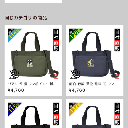
グッズ 自社ブランド 柄 クリスマ
ス ori-a-bg147-b09-s
同じカテゴリの商品
リアル 犬 猫 ワンポイント 刺繍
面白 野菜 果物 電車 花 ワンポ
トート ショルダーバッグ カジュ
イント 刺繍トート ショルダーバ
¥4,760
¥4,760
アル 軽量 レディース メンズ 雑
ッグ カジュアル 軽量 レディース
貨 グッズ 自社ブランド 柄 ギフト
メンズ 雑貨 グッズ 自社ブランド
柴犬 チワワ シーズー シュナウ
柄 トマト リンゴ ラーメン 餃子
ザー パグ ビションフリーゼ ori-
鳥獣戯画 富士山 パチンコ ori-
a-bg181-b10-s
a-bg181-b09-s