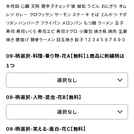
本地図 心臓 天狗 唐辛子チェック 狼 蜈蚣 うどん おにぎり オム
レツ カレー クロワッサン サーモン ステーキ そば とんかつ ナポ
リタン ハンバーグ フライパン メロンパン もつ鍋 ラーメン 玉子
寿司 寿司いくら 寿司エビ 寿司マグロ 小籠包 焼き鳥 焼肉 生姜
焼き 唐揚げ 豚骨ラーメン 目玉焼き 餃子 1 2 3 4 5 6 7 8 9 0
09-柄選択-料理-乗り物-花A【無料】１商品に刺繍柄は
１つ
選択なし
09-柄選択-人物-昆虫-花B【無料】
選択なし
09-柄選択-笑える-面白-花C【無料】