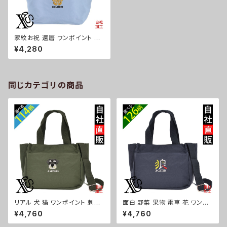
家紋お祝 還暦 ワンポイント 刺
繍 ミニトートバッグ レディース
¥4,280
ハンドル合皮 小さい バッグ 雑
貨 グッズ 自社ブランド 柄 丸に
五瓜 桔梗 巴 藤 羽 菱 唐花 木
瓜 蔦 桐 クリスマス ori-a-bg1
49-g07-s
同じカテゴリの商品
リアル 犬 猫 ワンポイント 刺繍
面白 野菜 果物 電車 花 ワンポ
トート ショルダーバッグ カジュ
イント 刺繍トート ショルダーバ
¥4,760
¥4,760
アル 軽量 レディース メンズ 雑
ッグ カジュアル 軽量 レディース
貨 グッズ 自社ブランド 柄 ギフト
メンズ 雑貨 グッズ 自社ブランド