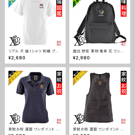
自社ブランド 和柄 丸に 五瓜 桔
リスマス ori-a-bg130-b08-s
梗 巴 藤 羽 菱 唐花 木瓜 蔦 桐
ori-a-tao23-b07-s
リアル 犬 猫 tシャツ 刺繍 プレ
面白 野菜 果物 電車 花 ワンポ
ゼント 5.6oz オリジナル 半袖
イント 刺繍 リュック おしゃれ 通
¥2,680
¥2,980
Tシャツ メンズ ワンポイント ロ
学 バックパック バッグ メンズ レ
ゴ おしゃれ 無地 カットソー 和
ディース デイパック ジム オリジ
グッズ 柄 柴犬 チワワ シーズー
ナル ロゴ ギフト ori-a-bag21-
シュナウザー パグ フレンチブル
b09-s
ドッグ X-CLOTHES 猫図鑑 犬
図鑑 ori-am-tst2-g10-s
家紋お祝 還暦 ワンポイント 刺
家紋お祝 還暦 ワンポイント 刺
繍 オリジナル 半袖 ポロシャツ
繍 オリジナル エプロン ワンピ