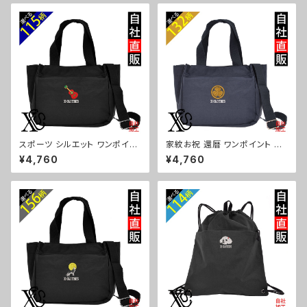
柴犬 チワワ シーズー シュナウ
柄 トマト リンゴ ラーメン 餃子
ザー パグ ビションフリーゼ ori-
鳥獣戯画 富士山 パチンコ ori-
a-bg181-b10-s
a-bg181-b09-s
スポーツ シルエット ワンポイン
家紋お祝 還暦 ワンポイント 刺
ト 刺繍トート ショルダーバッグ
繍トート ショルダーバッグ カジ
¥4,760
¥4,760
カジュアル 軽量 レディース メン
ュアル 軽量 レディース メンズ
ズ 雑貨 グッズ 自社ブランド 柄
雑貨 グッズ 自社ブランド 柄 丸
卒業 記念品 部活 野球 サッカー
に 五瓜 桔梗 巴 藤 羽 菱 唐花
バスケ テニス 和太鼓 大相撲 or
木瓜 蔦 桐 ロゴ スカル ori-a-b
i-a-bg181-b08-s
g181-b07-s