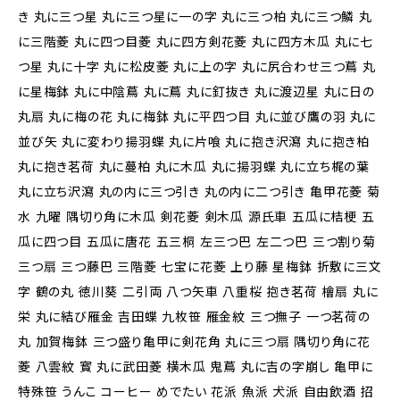
き 丸に三つ星 丸に三つ星に一の字 丸に三つ柏 丸に三つ鱗 丸
に三階菱 丸に四つ目菱 丸に四方剣花菱 丸に四方木瓜 丸に七
つ星 丸に十字 丸に松皮菱 丸に上の字 丸に尻合わせ三つ蔦 丸
に星梅鉢 丸に中陰蔦 丸に蔦 丸に釘抜き 丸に渡辺星 丸に日の
丸扇 丸に梅の花 丸に梅鉢 丸に平四つ目 丸に並び鷹の羽 丸に
並び矢 丸に変わり揚羽蝶 丸に片喰 丸に抱き沢瀉 丸に抱き柏
丸に抱き茗荷 丸に蔓柏 丸に木瓜 丸に揚羽蝶 丸に立ち梶の葉
丸に立ち沢瀉 丸の内に三つ引き 丸の内に二つ引き 亀甲花菱 菊
水 九曜 隅切り角に木瓜 剣花菱 剣木瓜 源氏車 五瓜に桔梗 五
瓜に四つ目 五瓜に唐花 五三桐 左三つ巴 左二つ巴 三つ割り菊
三つ扇 三つ藤巴 三階菱 七宝に花菱 上り藤 星梅鉢 折敷に三文
字 鶴の丸 徳川葵 二引両 八つ矢車 八重桜 抱き茗荷 檜扇 丸に
栄 丸に結び雁金 吉田蝶 九枚笹 雁金紋 三つ撫子 一つ茗荷の
丸 加賀梅鉢 三つ盛り亀甲に剣花角 丸に三つ扇 隅切り角に花
菱 八雲紋 寳 丸に武田菱 横木瓜 鬼蔦 丸に吉の字崩し 亀甲に
特殊笹 うんこ コーヒー めでたい 花派 魚派 犬派 自由飲酒 招