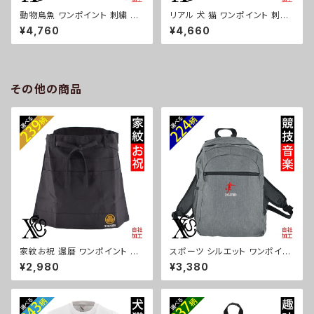
動物鳥魚 ワンポイント 刺繍 ト
リアル 犬 猫 ワンポイント 刺繍
ート ショルダーバッグ カジュア
撥水 ナイロン ナップサック メン
¥4,760
¥4,660
ル 軽量 レディース メンズ 雑貨
ズ 大容量 ジム サブバッグ レデ
グッズ 自社ブランド 柄 馬 豚 魚
ィース 雑貨 グッズ 自社ブランド
シマエナガ ハリネズミ レッサー
柄 ギフト 柴犬 チワワ シーズー
パンダ 文鳥 インコ ori-a-bg1
シュナウザー パグ ビションフリ
81-b06-s
ーゼ ori-a-bg180-b10-s
その他の商品
家紋お祝 還暦 ワンポイント 刺
スポーツ シルエット ワンポイン
繍 ショート丈 エプロン レディー
ト 刺繍 シンプル デイパック メン
¥2,980
¥3,380
ス オリジナル 腰巻 ギャルソン
ズ レディース リュック ペットボ
サロン カフェ 撥水加工 無地 か
トル 収納 雑貨 グッズ 自社ブラ
わいい 前掛け 柄 ロゴ グッズ プ
ンド 卒業 記念品 部活 卒団 サ
レゼント ギフト 母の日 父の日
ッカー バスケ テニス 誕生日 ク