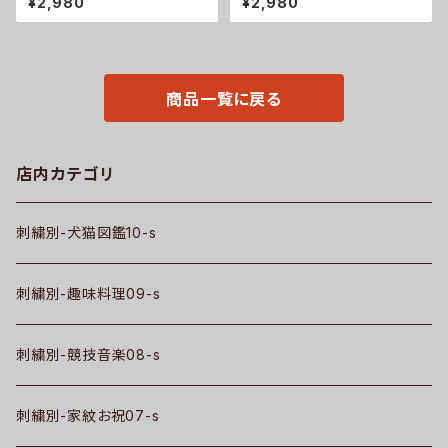
¥2,980
¥2,980
レディース 無地 ロゴ おしゃれ
ース レディース 撥水加工 おし
ゴルフ 吸汗速乾 黒 ブラック ネ
ゃれ かわいい 脇ボタン マタニ
イビー 紺 母の日 グッズ 柄 丸
ティ ミドル ギフト 母の日 保育
に 五瓜 桔梗 巴 藤 羽 菱 唐花
士 カフェ 無地 ブラック 黒 グッ
木瓜 蔦 桐 織田信長 徳川家康
ズ 柄 丸に 五瓜 桔梗 巴 藤 羽
ori-aw-poh2-b07-s
菱 唐花 木瓜 蔦 桐 ori-a-tao1
商品一覧に戻る
5-b07-s
店内カテゴリ
刺繍別-犬猫図鑑10-s
刺繍別-趣味料理09-s
刺繍別-競技音楽08-s
刺繍別-家紋お祝07-s