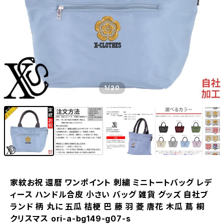
1
/20
家紋お祝 還暦 ワンポイント 刺繍 ミニトートバッグ レデ
ィース ハンドル合皮 小さい バッグ 雑貨 グッズ 自社ブ
ランド 柄 丸に 五瓜 桔梗 巴 藤 羽 菱 唐花 木瓜 蔦 桐
クリスマス ori-a-bg149-g07-s