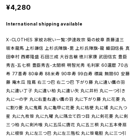
¥4,280
International shipping available
X-CLOTHES 家紋お祝い一覧：伊達政宗 菊の紋章 斎藤道三
坂本龍馬 上杉謙信 上杉氏陣旗-毘 上杉氏陣旗-龍 織田信長 真
田幸村 西郷隆盛 石田三成 大谷吉継 徳川家康 武田信玄 豊臣
秀吉-五七桐 豊臣秀吉-太閤桐 明智光秀 毛利家 60還暦 70古
希 77喜寿 80傘寿 88米寿 90卒寿 99白寿 標識 無限60 安藤
藤 庵木瓜 陰蔦 右三つ巴 右二つ巴 下がり藤 丸に違い鷹の羽
丸に違い丁子 丸に違い柏 丸に違い矢 丸に井桁 丸に一つ引き
丸に一の字 丸に右重ね違い鷹の羽 丸に下がり藤 丸に花菱 丸
に割り菱 丸に鬼蔦 丸に亀甲に花菱 丸に桔梗 丸に橘 丸に九つ
星 丸に九枚笹 丸に九曜 丸に隅立て四つ目 丸に剣花菱 丸に剣
三つ柏 丸に剣片喰 丸に五瓜に唐花 丸に五三桐 丸に五本骨扇
丸に根笹 丸に左三つ巴 丸に左三階松 丸に笹竜胆 丸に三つ引