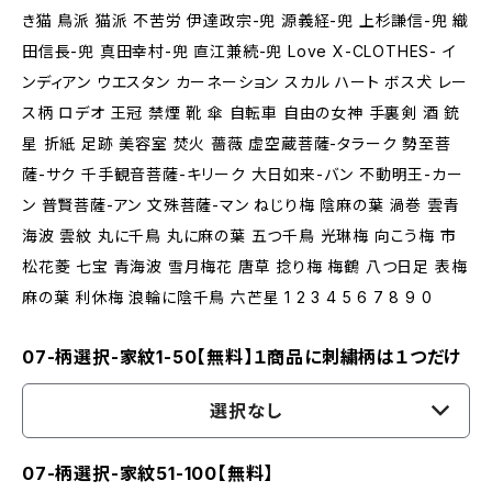
き猫 鳥派 猫派 不苦労 伊達政宗-兜 源義経-兜 上杉謙信-兜 織
田信長-兜 真田幸村-兜 直江兼続-兜 Love X-CLOTHES- イ
ンディアン ウエスタン カーネーション スカル ハート ボス犬 レー
ス柄 ロデオ 王冠 禁煙 靴 傘 自転車 自由の女神 手裏剣 酒 銃
星 折紙 足跡 美容室 焚火 薔薇 虚空蔵菩薩-タラーク 勢至菩
薩-サク 千手観音菩薩-キリーク 大日如来-バン 不動明王-カー
ン 普賢菩薩-アン 文殊菩薩-マン ねじり梅 陰麻の葉 渦巻 雲青
海波 雲紋 丸に千鳥 丸に麻の葉 五つ千鳥 光琳梅 向こう梅 市
松花菱 七宝 青海波 雪月梅花 唐草 捻り梅 梅鶴 八つ日足 表梅
麻の葉 利休梅 浪輪に陰千鳥 六芒星 1 2 3 4 5 6 7 8 9 0
07-柄選択-家紋1-50【無料】１商品に刺繍柄は１つだけ
選択なし
07-柄選択-家紋51-100【無料】