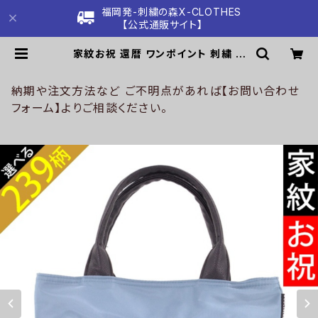
福岡発-刺繍の森X-CLOTHES
【公式通販サイト】
家紋お祝 還暦 ワンポイント 刺繍 ミ
ニトートバッグ レディース ハンドル合
皮 小さい バッグ 雑貨 グッズ 自社ブ
ランド 柄 丸に 五瓜 桔梗 巴 藤 羽 菱
納期や注文方法など ご不明点があれば【お問い合わせ
唐花 木瓜 蔦 桐 クリスマス ori-a-b
フォーム】よりご相談ください。
g149-g07-s | 刺繍の森X-CLOT
HES【公式通販サイト】