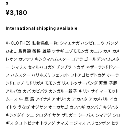
s
¥3,180
International shipping available
X-CLOTHES 動物鳥魚一覧：シマエナガ ハシビロコウ パンダ
ひよこ 烏骨鶏 雛鴨 雄鶏 ウサギ エゾモモンガ カエル カメ カメ
レオン カワウソ キンクマハムスター コアラ ゴールデンハムスタ
ー シマリス セマルハコガメ チンチラ トカゲ ネザーランドドワー
フ ハムスター ハリネズミ フェレット フトアゴヒゲトカゲ ホーラ
ンドロップ ミドリガメ モモンガ リス レッサーパンダ 河童 子豚
アルパカ カバ カピバラ カンガルー親子 キリン サイ マーモット
ムース 牛 鹿 馬 アイナメ アオリイカ アカハタ アカメバル イカ
イトウ うなぎ オジサン オニカサゴ カワハギ カンパチ キジハタ
キンメダイ クエ クロダイ サケ ザリガニ シーバス シマアジ シロ
ギス タコ トビウオ トラフグ ナマズ ニジマス ハリセンボン ヒラ