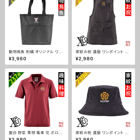
桐 織田信長 ori-am-tst2-g0
7-s
動物鳥魚 刺繍 オリジナル ワン
家紋お祝 還暦 ワンポイント 刺
ポイント ナイロン トートバッグ
繍 オリジナル エプロン ワンピ
¥3,960
¥2,980
メンズ ハンドバッグ 自社ブラン
ース レディース 撥水加工 おし
ド ロゴ グッズ 柄 おしゃれ プレ
ゃれ かわいい 脇ボタン マタニ
ゼント 馬 鳥 インコ 文鳥 パンダ
ティ ミドル ギフト 母の日 保育
魚 動物 ori-a-bag52-b06-s
士 カフェ 無地 ブラック 黒 グッ
ズ 柄 丸に 五瓜 桔梗 巴 藤 羽
菱 唐花 木瓜 蔦 桐 ori-a-tao1
5-b07-s
面白 野菜 果物 電車 花 ポロシ
家紋お祝 還暦 ワンポイント 刺
ャツ リアル 刺繍 プレゼント 半
繍 オリジナル コーデュロイ バ
¥2,980
¥3,960