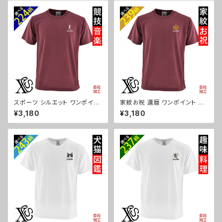
オリジナル 自社ブランド 柄 柴
貨 グッズ オリジナル 自社ブラン
犬 チワワ シーズー シュナウザ
ド 柄 クリスマス メンズ レディー
ー パグ コーイケルホンディエ
ス ori-am-tst7-r09-s
ビションフリーゼ クリスマス メ
ンズ レディース ori-am-tst7-r
10-s
スポーツ シルエット ワンポイン
家紋お祝 還暦 ワンポイント 刺
ト 刺繍 柔らかい肌触り 4.7オン
繍 柔らかい肌触り 4.7オンス ド
¥3,180
¥3,180
ス ドライ 半袖 Tシャツ シルキ-
ライ 半袖 Tシャツ シルキ-タッ
タッチ 吸水速乾 UVカット 雑貨
チ 吸水速乾 UVカット 雑貨 グッ
グッズ オリジナル 自社ブランド
ズ オリジナル 自社ブランド 柄
卒業 記念品 部活 卒団 サッカー
丸に 五瓜 桔梗 巴 藤 羽 菱 唐
バスケ テニス 誕生日 クリスマ
花 木瓜 蔦 桐 クリスマス メンズ
ス メンズ レディース ori-am-t
レディース ori-am-tst7-r07-
st7-r08-s
s