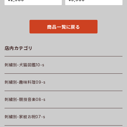
袖 メンズ オリジナル 無地 ワン
ケットハット メンズ レディース
ポイント ロゴ おしゃれ ゴルフ
帽子 自社ブランド ロゴ グッズ
吸汗速乾 赤 ワイン 父の日 柄
柄 誕生日 プレゼント 丸に 五瓜
グッズ ori-am-poh2-r09-s
桔梗 巴 藤 羽 菱 唐花 木瓜 蔦
桐 ori-a-cap39-b07-s
商品一覧に戻る
店内カテゴリ
刺繍別-犬猫図鑑10-s
刺繍別-趣味料理09-s
刺繍別-競技音楽08-s
刺繍別-家紋お祝07-s