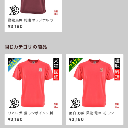
動物鳥魚 刺繍 オリジナル ワン
ポイント 柔らかい肌触り 4.7オ
¥3,180
ンス ドライ 半袖 Tシャツ シル
キ-タッチ 吸水速乾 UVカット 雑
貨 グッズ オリジナル 自社ブラン
ド 柄 馬 豚 魚 クリスマス メンズ
レディース ori-am-tst7-r06-
同じカテゴリの商品
s
リアル 犬 猫 ワンポイント 刺繍
面白 野菜 果物 電車 花 ワンポ
柔らかい肌触り 4.7オンス ドラ
イント 刺繍 柔らかい肌触り 4.7
¥3,180
¥3,180
イ 半袖 Tシャツ シルキ-タッチ
オンス ドライ 半袖 Tシャツ シル
吸水速乾 UVカット 雑貨 グッズ
キ-タッチ 吸水速乾 UVカット 雑