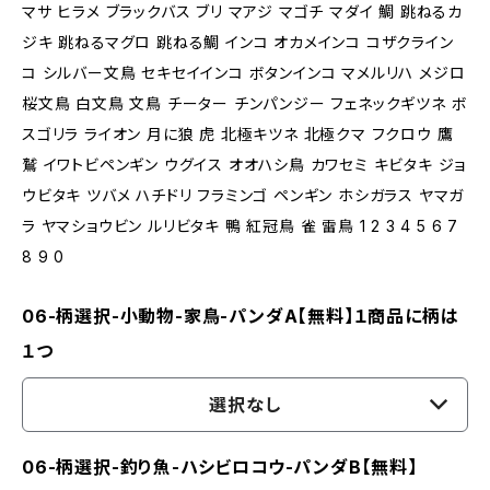
マサ ヒラメ ブラックバス ブリ マアジ マゴチ マダイ 鯛 跳ねるカ
ジキ 跳ねるマグロ 跳ねる鯛 インコ オカメインコ コザクライン
コ シルバー文鳥 セキセイインコ ボタンインコ マメルリハ メジロ
桜文鳥 白文鳥 文鳥 チーター チンパンジー フェネックギツネ ボ
スゴリラ ライオン 月に狼 虎 北極キツネ 北極クマ フクロウ 鷹
鷲 イワトビペンギン ウグイス オオハシ鳥 カワセミ キビタキ ジョ
ウビタキ ツバメ ハチドリ フラミンゴ ペンギン ホシガラス ヤマガ
ラ ヤマショウビン ルリビタキ 鴨 紅冠鳥 雀 雷鳥 1 2 3 4 5 6 7
8 9 0
06-柄選択-小動物-家鳥-パンダA【無料】１商品に柄は
１つ
選択なし
06-柄選択-釣り魚-ハシビロコウ-パンダB【無料】