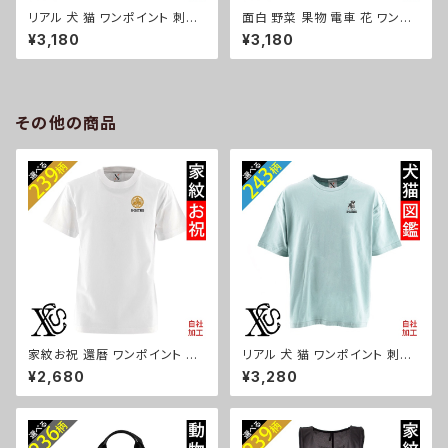
リアル 犬 猫 ワンポイント 刺繍
面白 野菜 果物 電車 花 ワンポ
柔らかい肌触り 4.7オンス ドラ
イント 刺繍 柔らかい肌触り 4.7
¥3,180
¥3,180
イ 半袖 Tシャツ シルキ-タッチ
オンス ドライ 半袖 Tシャツ シル
吸水速乾 UVカット 雑貨 グッズ
キ-タッチ 吸水速乾 UVカット 雑
オリジナル 自社ブランド 柄 柴
貨 グッズ オリジナル 自社ブラン
犬 チワワ シーズー シュナウザ
ド 柄 クリスマス メンズ レディー
ー パグ コーイケルホンディエ
ス ori-am-tst7-g09-s
その他の商品
ビションフリーゼ クリスマス メ
ンズ レディース ori-am-tst7-
g10-s
家紋お祝 還暦 ワンポイント 刺
リアル 犬 猫 ワンポイント 刺繍
繍 オリジナル5.6oz オリジナル
5.6オンス ビッグシルエット 半
¥2,680
¥3,280
半袖 Tシャツ メンズ ロゴ おし
袖 Tシャツ メンズ グッズ 白 ホ
ゃれ tシャツ 無地 カットソー 和
ワイト カットソー 黒 ブラック 柄
柄 白 ホワイト グレー 自社ブラ
柴犬 チワワ シーズー シュナウ
ンド 父の日 グッズ 柄 丸に 五瓜
ザー パグ ori-am-tst6-g10-
桔梗 巴 藤 羽 菱 唐花 木瓜 蔦
s