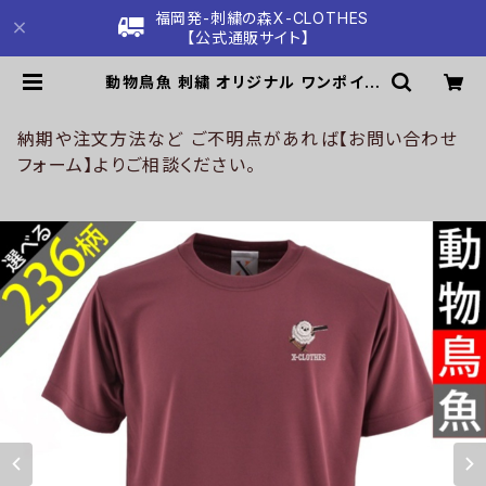
福岡発-刺繍の森X-CLOTHES
【公式通販サイト】
動物鳥魚 刺繍 オリジナル ワンポイン
ト 柔らかい肌触り 4.7オンス ドライ
半袖 Tシャツ シルキ-タッチ 吸水速乾
UVカット 雑貨 グッズ オリジナル 自
納期や注文方法など ご不明点があれば【お問い合わせ
社ブランド 柄 馬 豚 魚 クリスマス メ
フォーム】よりご相談ください。
ンズ レディース ori-am-tst7-r06
-s | 刺繍の森X-CLOTHES【公式通
販サイト】