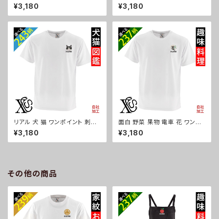
繍 柔らかい肌触り 4.7オンス ド
ポイント 柔らかい肌触り 4.7オ
¥3,180
¥3,180
ライ 半袖 Tシャツ シルキ-タッ
ンス ドライ 半袖 Tシャツ シル
チ 吸水速乾 UVカット 雑貨 グッ
キ-タッチ 吸水速乾 UVカット 雑
ズ オリジナル 自社ブランド 柄
貨 グッズ オリジナル 自社ブラン
丸に 五瓜 桔梗 巴 藤 羽 菱 唐
ド 柄 馬 豚 魚 クリスマス メンズ
花 木瓜 蔦 桐 クリスマス メンズ
レディース ori-am-tst7-r06-
レディース ori-am-tst7-r07-
s
s
リアル 犬 猫 ワンポイント 刺繍
面白 野菜 果物 電車 花 ワンポ
柔らかい肌触り 4.7オンス ドラ
イント 刺繍 柔らかい肌触り 4.7
¥3,180
¥3,180
イ 半袖 Tシャツ シルキ-タッチ
オンス ドライ 半袖 Tシャツ シル
吸水速乾 UVカット 雑貨 グッズ
キ-タッチ 吸水速乾 UVカット 雑
オリジナル 自社ブランド 柄 柴
貨 グッズ オリジナル 自社ブラン
犬 チワワ シーズー シュナウザ
ド 柄 クリスマス メンズ レディー
ー パグ コーイケルホンディエ
ス ori-am-tst7-g09-s
その他の商品
ビションフリーゼ クリスマス メ
ンズ レディース ori-am-tst7-
g10-s