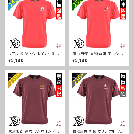
リアル 犬 猫 ワンポイント 刺繍
面白 野菜 果物 電車 花 ワンポ
柔らかい肌触り 4.7オンス ドラ
イント 刺繍 柔らかい肌触り 4.7
¥3,180
¥3,180
イ 半袖 Tシャツ シルキ-タッチ
オンス ドライ 半袖 Tシャツ シル
吸水速乾 UVカット 雑貨 グッズ
キ-タッチ 吸水速乾 UVカット 雑
オリジナル 自社ブランド 柄 柴
貨 グッズ オリジナル 自社ブラン
犬 チワワ シーズー シュナウザ
ド 柄 クリスマス メンズ レディー
ー パグ コーイケルホンディエ
ス ori-am-tst7-r09-s
ビションフリーゼ クリスマス メ
ンズ レディース ori-am-tst7-r
10-s
家紋お祝 還暦 ワンポイント 刺
動物鳥魚 刺繍 オリジナル ワン