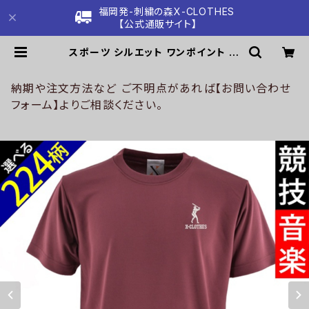
福岡発-刺繍の森X-CLOTHES
【公式通販サイト】
スポーツ シルエット ワンポイント 刺
繍 柔らかい肌触り 4.7オンス ドライ
半袖 Tシャツ シルキ-タッチ 吸水速乾
UVカット 雑貨 グッズ オリジナル 自
納期や注文方法など ご不明点があれば【お問い合わせ
社ブランド 卒業 記念品 部活 卒団 サ
フォーム】よりご相談ください。
ッカー バスケ テニス 誕生日 クリスマ
ス メンズ レディース ori-am-tst7-
r08-s | 刺繍の森X-CLOTHES【公
式通販サイト】