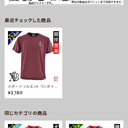
最近チェックした商品
スポーツ シルエット ワンポイン
ト 刺繍 柔らかい肌触り 4.7オン
¥3,180
ス ドライ 半袖 Tシャツ シルキ-
タッチ 吸水速乾 UVカット 雑貨
グッズ オリジナル 自社ブランド
卒業 記念品 部活 卒団 サッカー
バスケ テニス 誕生日 クリスマ
同じカテゴリの商品
ス メンズ レディース ori-am-t
st7-r08-s