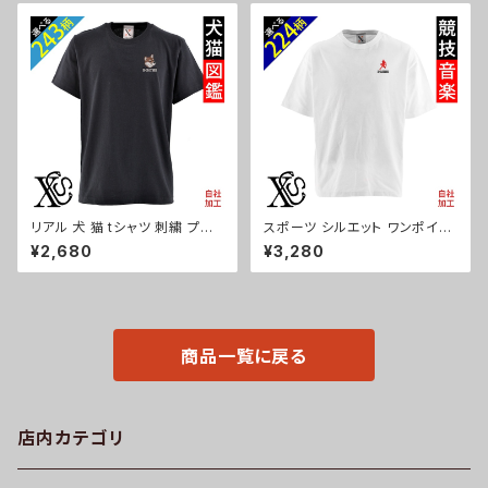
生日 プレゼント 三毛猫 柴犬 チ
レー ロゴ 柄 無地 グッズ 父の
ワワ シーズー シュナウザー パ
日 母の日 プレゼントギフト 卒
グ ペキニーズ ori-a-cap39-b
業 記念品 部活 卒団 サッカー
10-s
バスケ テニス 誕生日 ori-a-ba
g25-g08-s
リアル 犬 猫 tシャツ 刺繍 プレ
スポーツ シルエット ワンポイン
ゼント 5.6oz オリジナル 半袖
ト 刺繍 5.6オンス ビッグシルエ
¥2,680
¥3,280
Tシャツ メンズ ワンポイント ロ
ット 半袖 Tシャツ メンズ グッズ
ゴ おしゃれ カットソー 和グッズ
白 ホワイト カットソー 黒 ブラッ
柄 柴犬 チワワ シーズー シュナ
ク 卒業 記念品 部活 卒団 サッ
ウザー パグ フレンチブルドッグ
カー バスケ テニス 誕生日 ori-
X-CLOTHES 猫図鑑 犬図鑑 o
am-tst6-g08-s
ri-am-tst2-b10-s
商品一覧に戻る
店内カテゴリ