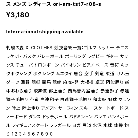
ス メンズ レディース ori-am-tst7-r08-s
¥3,180
International shipping available
刺繍の森 X-CLOTHES 競技音楽一覧：ゴルフ サッカー テニス
ラケット バスケ バレーボール ボーリング ラグビー ギター サッ
クス チューバ トロンボーン バイオリン ピアノ ベース 音符 キッ
クボクシング ボクシング ムエタイ 居合 空手 剣道 柔道 けん玉
ダーツ 囲碁 競艇 競馬 競輪 麻雀-発 大相撲 卓球 阿波踊り 越
中おわら踊り 歌舞伎 郡上踊り 西馬音内盆踊り 赤連獅子 赤連
獅子毛振り 茶道 白連獅子 白連獅子毛振り 和太鼓 野球 マラソ
ン 陸上 陸上走り アメフト サーフィン スキー スケートボード ス
ノーボード ダンス ドッチボール バドミントン バレエ ハンドボー
ル フィギュアスケート フラガール ヨガ 弓道 水泳 水球 体操 釣
り 1 2 3 4 5 6 7 8 9 0