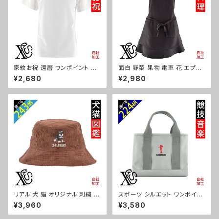
家紋お祝 還暦 ワンポイント 刺
面白 野菜 果物 電車 花 エプロ
繍 オリジナル5.6oz オリジナル
ン リアル 刺繍 プレゼント ワン
¥2,680
¥2,980
半袖 Tシャツ メンズ ロゴ おし
ポイント ワンピース レディース
ゃれ tシャツ 無地 カットソー 和
撥水加工 おしゃれ かわいい フ
柄 白 ホワイト グレー 自社ブラ
リル ティアード フレア ギフト 母
ンド 父の日 グッズ 柄 丸に 五瓜
の日 保育士 カフェ サロン 黒
桔梗 巴 藤 羽 菱 唐花 木瓜 蔦
柄 グッズ ori-a-tao13-b09-s
桐 織田信長 ori-am-tst2-g0
7-s
リアル 犬 猫 オリジナル 刺繍 ワ
スポーツ シルエット ワンポイン
ンポイント コーデュロイ バケッ
ト 刺繍 オリジナル 仕分け上手
¥3,960
¥3,580
トハット メンズ レディース 帽子
ミニトートバッグ レディース 仕
自社ブランド ロゴ グッズ 柄 誕
切り 便利 トートバック メンズ グ