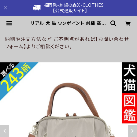
福岡発-刺繍の森X-CLOTHES
【公式通販サイト】
リアル 犬 猫 ワンポイント 刺繍 高密
度ナイロン ミニトートバッグ レディー
ス ショルダーバッグ 上品で高級感 雑
貨 グッズ 自社ブランド 柄 柴犬 チワ
納期や注文方法など ご不明点があれば【お問い合わせ
ワ シーズー シュナウザー パグ コー
フォーム】よりご相談ください。
イケルホンディエ ビションフリーゼ ク
リスマス ori-a-bg153-b10-s | 刺
繍の森X-CLOTHES【公式通販サイ
ト】