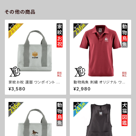
パンダ 文鳥 インコ ori-a-bg1
シュナウザー パグ ビションフリ
81-b06-s
ーゼ ori-a-bg180-b10-s
その他の商品
家紋お祝 還暦 ワンポイント 刺
動物鳥魚 刺繍 オリジナル ワン
繍 オリジナル 仕分け上手 ミニ
ポイント ポロシャツ リアル 半袖
¥3,580
¥2,980
トートバッグ レディース 仕切り
メンズ 無地 ロゴ おしゃれ ゴル
便利 トートバック メンズ グレー
フ 吸汗速乾 ワイン 父の日 柄
ロゴ 柄 無地 グッズ 父の日 母
馬 鳥 豚 魚 グッズ ori-am-po
の日 プレゼントギフト 丸に 五
h2-r06-s
瓜 桔梗 巴 藤 羽 菱 唐花 木瓜
蔦 桐 ori-a-bag25-g07-s