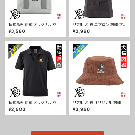
動物鳥魚 刺繍 オリジナル ワン
リアル 犬 猫 エプロン 刺繍 プレ
ポイント 仕分け上手 ミニトート
ゼント ワンポイント ワンピース
¥3,580
¥2,980
バッグ レディース 仕切り 便利
レディース 撥水加工 おしゃれ
トートバック メンズ グレー ロゴ
かわいい 脇ボタン マタニティ ギ
柄 無地 グッズ 父の日 母の日
フト 母の日 保育士 カフェ 無地
プレゼントギフト 馬 鳥 豚 魚 ori
サロン 黒 グッズ 柄 柴犬 チワワ
-a-bag25-g06-s
シーズー シュナウザー パグ X-
CLOTHES 猫図鑑 犬図鑑 ori-
a-tao15-b10-s
動物鳥魚 刺繍 オリジナル ワン
リアル 犬 猫 オリジナル 刺繍 ワ
ポイント ポロシャツ リアル 半袖
ンポイント コーデュロイ バケッ
¥2,980
¥3,960
メンズ 無地 ロゴ おしゃれ ゴル
トハット メンズ レディース 帽子
フ 吸汗速乾 父の日 柄 馬 鳥 豚
自社ブランド ロゴ グッズ 柄 誕
魚 グッズ ori-am-poh2-b06-
生日 プレゼント 三毛猫 柴犬 チ
s
ワワ シーズー シュナウザー パ
グ ペキニーズ ori-a-cap39-b
10-s