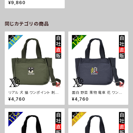
高密度ナイロン ミニトートバッ
¥9,860
グ レディース ショルダーバッグ
上品で高級感 雑貨 グッズ 自社
ブランド 柄 柴犬 チワワ シーズ
ー シュナウザー パグ コーイケ
ルホンディエ ビションフリーゼ
同じカテゴリの商品
クリスマス ori-a-bg153-b10-
s
リアル 犬 猫 ワンポイント 刺繍
面白 野菜 果物 電車 花 ワンポ
トート ショルダーバッグ カジュ
イント 刺繍トート ショルダーバ
¥4,760
¥4,760
アル 軽量 レディース メンズ 雑
ッグ カジュアル 軽量 レディース
貨 グッズ 自社ブランド 柄 ギフト
メンズ 雑貨 グッズ 自社ブランド
柴犬 チワワ シーズー シュナウ
柄 トマト リンゴ ラーメン 餃子
ザー パグ ビションフリーゼ ori-
鳥獣戯画 富士山 パチンコ ori-
a-bg181-b10-s
a-bg181-b09-s