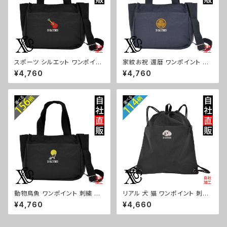
スポーツ シルエット ワンポイン
家紋お祝 還暦 ワンポイント 刺
ト 刺繍トート ショルダーバッグ
繍トート ショルダーバッグ カジ
¥4,760
¥4,760
カジュアル 軽量 レディース メン
ュアル 軽量 レディース メンズ
ズ 雑貨 グッズ 自社ブランド 柄
雑貨 グッズ 自社ブランド 柄 丸
卒業 記念品 部活 野球 サッカー
に 五瓜 桔梗 巴 藤 羽 菱 唐花
バスケ テニス 和太鼓 大相撲 or
木瓜 蔦 桐 ロゴ スカル ori-a-b
i-a-bg181-b08-s
g181-b07-s
動物鳥魚 ワンポイント 刺繍 ト
リアル 犬 猫 ワンポイント 刺繍
ート ショルダーバッグ カジュア
撥水 ナイロン ナップサック メン
¥4,760
¥4,660
ル 軽量 レディース メンズ 雑貨
ズ 大容量 ジム サブバッグ レデ
グッズ 自社ブランド 柄 馬 豚 魚
ィース 雑貨 グッズ 自社ブランド
シマエナガ ハリネズミ レッサー
柄 ギフト 柴犬 チワワ シーズー