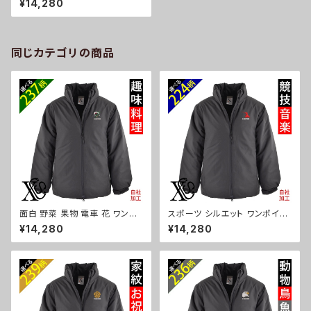
¥14,280
アウターウェア インサレーテッド
雑貨 グッズ 自社ブランド 柄 柴
犬 チワワ シーズー シュナウザ
ー パグ コーイケルホンディエ
ビションフリーゼ クリスマス ori
同じカテゴリの商品
-a-jkt19-b10-s
面白 野菜 果物 電車 花 ワンポ
スポーツ シルエット ワンポイン
イント 刺繍 中綿 スタンド ジャ
ト 刺繍 中綿 スタンド ジャケット
¥14,280
¥14,280
ケット メンズ アウターウェア イ
メンズ アウターウェア インサレ
ンサレーテッド 雑貨 グッズ 自社
ーテッド 雑貨 グッズ 自社ブラン
ブランド 柄 クリスマス ori-a-jk
ド 卒業 記念品 部活 卒団 サッ
t19-b09-s
カー バスケ テニス 誕生日 クリ
スマス ori-a-jkt19-b08-s