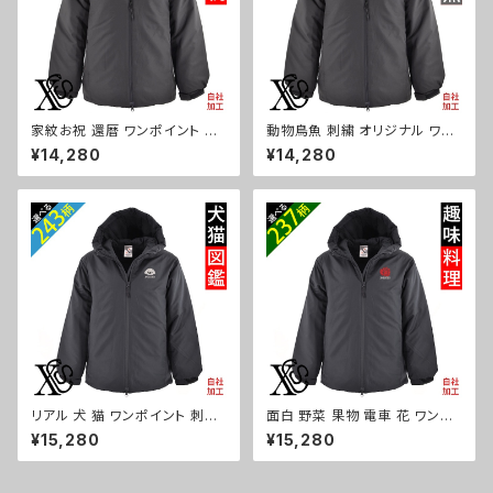
家紋お祝 還暦 ワンポイント 刺
動物鳥魚 刺繍 オリジナル ワン
繍 中綿 スタンド ジャケット メン
ポイント 中綿 スタンド ジャケッ
¥14,280
¥14,280
ズ アウターウェア インサレーテ
ト メンズ アウターウェア インサ
ッド 雑貨 グッズ 自社ブランド
レーテッド 雑貨 グッズ 自社ブラ
柄 丸に 五瓜 桔梗 巴 藤 羽 菱
ンド 柄 馬 豚 魚 クリスマス ori
唐花 木瓜 蔦 桐 クリスマス ori-
-a-jkt19-b06-s
a-jkt19-b07-s
リアル 犬 猫 ワンポイント 刺繍
面白 野菜 果物 電車 花 ワンポ
中綿 フルジップ パーカー メンズ
イント 刺繍 中綿 フルジップ パ
¥15,280
¥15,280
フード アウターウェア インサレ
ーカー メンズ フード アウターウ
ーテッド 雑貨 グッズ 自社ブラン
ェア インサレーテッド 雑貨 グッ
ド 柄 柴犬 チワワ シーズー シュ
ズ 自社ブランド 柄 クリスマス o