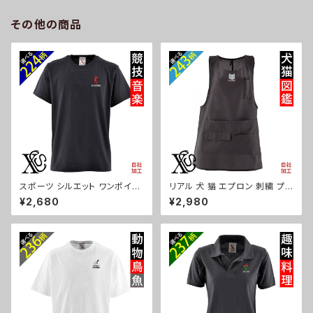
ナウザー パグ コーイケルホンデ
ri-a-jkt18-b09-s
ィエ ビションフリーゼ クリスマ
その他の商品
ス ori-a-jkt18-b10-s
スポーツ シルエット ワンポイン
リアル 犬 猫 エプロン 刺繍 プレ
ト 刺繍 プレゼント 5.6oz オリ
ゼント ワンポイント ワンピース
¥2,680
¥2,980
ジナル 半袖 Tシャツ メンズ ロ
レディース 撥水加工 おしゃれ
ゴ おしゃれ tシャツ 無地 カット
かわいい 脇ボタン マタニティ ギ
ソー 和柄 黒 ブラック ネイビー
フト 母の日 保育士 カフェ 無地
紺 自社ブランド 父の日 お祭り
サロン 黒 グッズ 柄 柴犬 チワワ
トップス グッズ 文字 面白い お
シーズー シュナウザー パグ X-
もしろ 卒団 記念品 部活 卒業 o
CLOTHES 猫図鑑 犬図鑑 ori-
ri-am-tst2-b08-s
a-tao15-b10-s