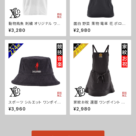
動物鳥魚 刺繍 オリジナル ワン
面白 野菜 果物 電車 花 ポロシ
ポイント 5.6オンス ビッグシル
ャツ リアル 刺繍 プレゼント 半
¥3,280
¥2,980
エット 半袖 Tシャツ メンズ グッ
袖 レディース オリジナル 無地
ズ 白 ホワイト カットソー 柄 馬
ワンポイント ロゴ おしゃれ ゴル
豚 魚 ori-am-tst6-g06-s
フ 吸汗速乾 黒 紺 母の日 柄 グ
ッズ ori-aw-poh2-b09-s
スポーツ シルエット ワンポイン
家紋お祝 還暦 ワンポイント 刺
ト 刺繍 コーデュロイ バケットハ
繍 オリジナル エプロン ワンピ
¥3,960
¥2,980
ット メンズ レディース 帽子 自
ース レディース 撥水加工 おし
社ブランド ロゴ グッズ 柄 サッカ
ゃれ かわいい フリル ティアード
ー 野球 テニス 空手 剣道 卓球
フレア ギフト 母の日 保育士 カ
釣り 誕生日 プレゼント ori-a-c
フェ サロン ブラック 黒 グッズ
ap39-b08-s
柄 丸に 五瓜 桔梗 巴 藤 羽 菱
唐花 木瓜 蔦 桐 ori-a-tao13-