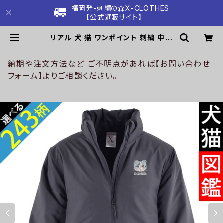
福岡発-刺繍の森X-CLOTHES
【公式通販サイト】
リアル 犬 猫 ワンポイント 刺繍 中綿
スタンド ジャケット メンズ アウター
ウェア インサレーテッド 雑貨 グッズ
自社ブランド 柄 柴犬 チワワ シーズ
納期や注文方法など ご不明点があれば【お問い合わせ
ー シュナウザー パグ コーイケルホン
フォーム】よりご相談ください。
ディエ ビションフリーゼ クリスマス o
ri-a-jkt19-b10-s | 刺繍の森X-C
LOTHES【公式通販サイト】