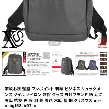
1
/20
家紋お祝 還暦 ワンポイント 刺繍 ビジネス リュック メ
ンズ ツイル ナイロン 雑貨 グッズ 自社ブランド 柄 丸に
五瓜 桔梗 巴 藤 羽 菱 唐花 木瓜 蔦 桐 クリスマス ori-
a-bg158-b07-s