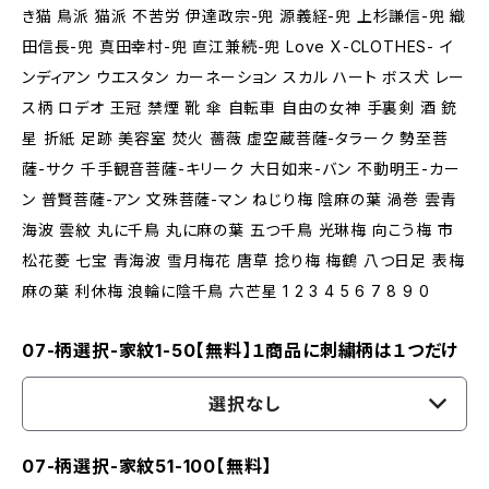
き猫 鳥派 猫派 不苦労 伊達政宗-兜 源義経-兜 上杉謙信-兜 織
田信長-兜 真田幸村-兜 直江兼続-兜 Love X-CLOTHES- イ
ンディアン ウエスタン カーネーション スカル ハート ボス犬 レー
ス柄 ロデオ 王冠 禁煙 靴 傘 自転車 自由の女神 手裏剣 酒 銃
星 折紙 足跡 美容室 焚火 薔薇 虚空蔵菩薩-タラーク 勢至菩
薩-サク 千手観音菩薩-キリーク 大日如来-バン 不動明王-カー
ン 普賢菩薩-アン 文殊菩薩-マン ねじり梅 陰麻の葉 渦巻 雲青
海波 雲紋 丸に千鳥 丸に麻の葉 五つ千鳥 光琳梅 向こう梅 市
松花菱 七宝 青海波 雪月梅花 唐草 捻り梅 梅鶴 八つ日足 表梅
麻の葉 利休梅 浪輪に陰千鳥 六芒星 1 2 3 4 5 6 7 8 9 0
07-柄選択-家紋1-50【無料】１商品に刺繍柄は１つだけ
選択なし
07-柄選択-家紋51-100【無料】