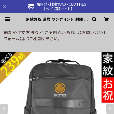
福岡発-刺繍の森X-CLOTHES
【公式通販サイト】
家紋お祝 還暦 ワンポイント 刺繍 ビ
ジネス リュック メンズ ツイル ナイロ
ン 雑貨 グッズ 自社ブランド 柄 丸に
五瓜 桔梗 巴 藤 羽 菱 唐花 木瓜 蔦
納期や注文方法など ご不明点があれば【お問い合わせ
桐 クリスマス ori-a-bg158-b07-
フォーム】よりご相談ください。
s | 刺繍の森X-CLOTHES【公式通
販サイト】