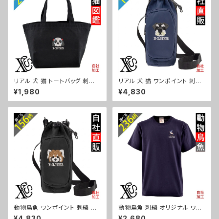
HES 猫図鑑 犬図鑑 ori-am-p
パグ X-CLOTHES 猫図鑑 犬
oh2-g10-s
図鑑 ori-a-bag21-b10-s
リアル 犬 猫 トートバッグ 刺繍
リアル 犬 猫 ワンポイント 刺繍
プレゼント ワンポイント ミニト
ボトルケース ペットボトルホルダ
¥1,980
¥4,830
ートバッグ レディース キッズ メ
ー 保冷 保温 670ml レディー
ンズ キャンバス オリジナル 小さ
ス メンズ 雑貨 グッズ 自社ブラ
め 帆布 おしゃれ トートバック ラ
ンド 柄 ギフト 柴犬 チワワ シー
ンチバッグ ミニ 子供 グッズ 柄
ズー シュナウザー パグ ビション
柴犬 チワワ シーズー シュナウ
フリーゼ ori-a-bg173-b10-s
ザー パグ X-CLOTHES 猫図
鑑 犬図鑑 ori-aw-bag2-b10
-s
動物鳥魚 ワンポイント 刺繍 ボ
動物鳥魚 刺繍 オリジナル ワン
トルケース ペットボトルホルダー
ポイント 5.6oz 半袖 Tシャツ
¥4,830
¥2,680