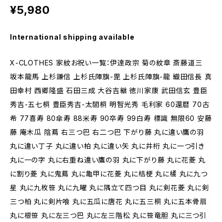
¥5,980
International shipping available
X-CLOTHES 家紋お祝い一覧：伊達政宗 菊の紋章 斎藤道三
坂本龍馬 上杉謙信 上杉氏陣旗-毘 上杉氏陣旗-龍 織田信長 真
田幸村 西郷隆盛 石田三成 大谷吉継 徳川家康 武田信玄 豊臣
秀吉-五七桐 豊臣秀吉-太閤桐 明智光秀 毛利家 60還暦 70古
希 77喜寿 80傘寿 88米寿 90卒寿 99白寿 標識 無限60 安藤
藤 庵木瓜 陰蔦 右三つ巴 右二つ巴 下がり藤 丸に違い鷹の羽
丸に違い丁子 丸に違い柏 丸に違い矢 丸に井桁 丸に一つ引き
丸に一の字 丸に右重ね違い鷹の羽 丸に下がり藤 丸に花菱 丸
に割り菱 丸に鬼蔦 丸に亀甲に花菱 丸に桔梗 丸に橘 丸に九つ
星 丸に九枚笹 丸に九曜 丸に隅立て四つ目 丸に剣花菱 丸に剣
三つ柏 丸に剣片喰 丸に五瓜に唐花 丸に五三桐 丸に五本骨扇
丸に根笹 丸に左三つ巴 丸に左三階松 丸に笹竜胆 丸に三つ引