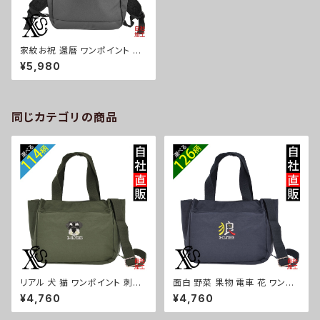
家紋お祝 還暦 ワンポイント 刺
繍 ビジネス リュック メンズ ツ
¥5,980
イル ナイロン 雑貨 グッズ 自社
ブランド 柄 丸に 五瓜 桔梗 巴
藤 羽 菱 唐花 木瓜 蔦 桐 クリス
マス ori-a-bg158-b07-s
同じカテゴリの商品
リアル 犬 猫 ワンポイント 刺繍
面白 野菜 果物 電車 花 ワンポ
トート ショルダーバッグ カジュ
イント 刺繍トート ショルダーバ
¥4,760
¥4,760
アル 軽量 レディース メンズ 雑
ッグ カジュアル 軽量 レディース
貨 グッズ 自社ブランド 柄 ギフト
メンズ 雑貨 グッズ 自社ブランド