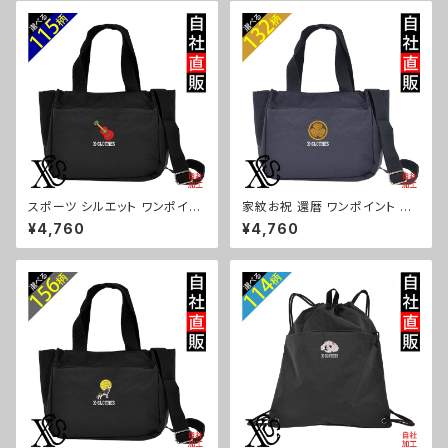
柴犬 チワワ シーズー シュナウ
柄 トマト リンゴ ラーメン 餃子
ザー パグ ビションフリーゼ ori-
鳥獣戯画 富士山 パチンコ ori-
a-bg181-b10-s
a-bg181-b09-s
スポーツ シルエット ワンポイン
家紋お祝 還暦 ワンポイント 刺
ト 刺繍トート ショルダーバッグ
繍トート ショルダーバッグ カジ
¥4,760
¥4,760
カジュアル 軽量 レディース メン
ュアル 軽量 レディース メンズ
ズ 雑貨 グッズ 自社ブランド 柄
雑貨 グッズ 自社ブランド 柄 丸
卒業 記念品 部活 野球 サッカー
に 五瓜 桔梗 巴 藤 羽 菱 唐花
バスケ テニス 和太鼓 大相撲 or
木瓜 蔦 桐 ロゴ スカル ori-a-b
i-a-bg181-b08-s
g181-b07-s