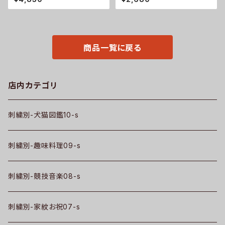
保冷 保温 670ml レディース メ
メンズ ロゴ おしゃれ tシャツ カ
ンズ 雑貨 グッズ 自社ブランド
ットソー 自社ブランド 父の日 柄
柄 馬 豚 魚 シマエナガ ハリネ
馬 鳥 豚 魚 グッズ ori-am-tst
ズミ レッサーパンダ 文鳥 インコ
2-b06-s
ori-a-bg173-b06-s
商品一覧に戻る
店内カテゴリ
刺繍別-犬猫図鑑10-s
刺繍別-趣味料理09-s
刺繍別-競技音楽08-s
刺繍別-家紋お祝07-s