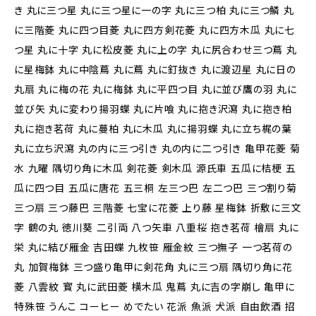
き 丸に三つ星 丸に三つ星に一の字 丸に三つ柏 丸に三つ鱗 丸
に三階菱 丸に四つ目菱 丸に四方剣花菱 丸に四方木瓜 丸に七
つ星 丸に十字 丸に松皮菱 丸に上の字 丸に尻合わせ三つ蔦 丸
に星梅鉢 丸に中陰蔦 丸に蔦 丸に釘抜き 丸に渡辺星 丸に日の
丸扇 丸に梅の花 丸に梅鉢 丸に平四つ目 丸に並び鷹の羽 丸に
並び矢 丸に変わり揚羽蝶 丸に片喰 丸に抱き沢瀉 丸に抱き柏
丸に抱き茗荷 丸に蔓柏 丸に木瓜 丸に揚羽蝶 丸に立ち梶の葉
丸に立ち沢瀉 丸の内に三つ引き 丸の内に二つ引き 亀甲花菱 菊
水 九曜 隅切り角に木瓜 剣花菱 剣木瓜 源氏車 五瓜に桔梗 五
瓜に四つ目 五瓜に唐花 五三桐 左三つ巴 左二つ巴 三つ割り菊
三つ扇 三つ藤巴 三階菱 七宝に花菱 上り藤 星梅鉢 折敷に三文
字 鶴の丸 徳川葵 二引両 八つ矢車 八重桜 抱き茗荷 檜扇 丸に
栄 丸に結び雁金 吉田蝶 九枚笹 雁金紋 三つ撫子 一つ茗荷の
丸 加賀梅鉢 三つ盛り亀甲に剣花角 丸に三つ扇 隅切り角に花
菱 八雲紋 寳 丸に武田菱 横木瓜 鬼蔦 丸に吉の字崩し 亀甲に
特殊笹 うんこ コーヒー めでたい 花派 魚派 犬派 自由飲酒 招