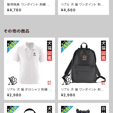
動物鳥魚 ワンポイント 刺繍 ト
リアル 犬 猫 ワンポイント 刺繍
ート ショルダーバッグ カジュア
撥水 ナイロン ナップサック メン
¥4,760
¥4,660
ル 軽量 レディース メンズ 雑貨
ズ 大容量 ジム サブバッグ レデ
グッズ 自社ブランド 柄 馬 豚 魚
ィース 雑貨 グッズ 自社ブランド
シマエナガ ハリネズミ レッサー
柄 ギフト 柴犬 チワワ シーズー
パンダ 文鳥 インコ ori-a-bg1
シュナウザー パグ ビションフリ
81-b06-s
ーゼ ori-a-bg180-b10-s
その他の商品
リアル 犬 猫 ポロシャツ 刺繍 プ
リアル 犬 猫 ワンポイント 刺繍
レゼント 半袖 メンズ オリジナル
リュック おしゃれ 通学 バックパ
¥2,980
¥2,980
無地 ワンポイント ロゴ おしゃ
ック バッグ メンズ レディース デ
れ ゴルフ 吸汗速乾 白 ホワイト
イパック ジム オリジナル ロゴ
父の日 お祭り グッズ 柄 柴犬 チ
ギフト プレゼント 誕生日 お祝い
ワワ シーズー シュナウザー パ
父の日 母の日 グッズ 柄 柴犬
グ フレンチブルドッグ X-CLOT
チワワ シーズー シュナウザー