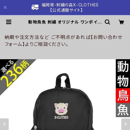
福岡発-刺繍の森X-CLOTHES
【公式通販サイト】
動物鳥魚 刺繍 オリジナル ワンポイン
ト 5ポケット 多機能 コンパクト リュ
ック レディース 撥水加工 バックパッ
ク 雑貨 グッズ 自社ブランド 柄 馬 豚
納期や注文方法など ご不明点があれば【お問い合わせ
魚 クリスマス ori-a-bg159-b06-
フォーム】よりご相談ください。
s | 刺繍の森X-CLOTHES【公式通
販サイト】