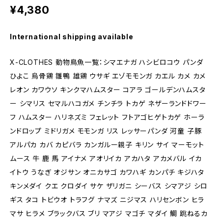
¥4,380
International shipping available
X-CLOTHES 動物鳥魚一覧：シマエナガ ハシビロコウ パンダ
ひよこ 烏骨鶏 雛鴨 雄鶏 ウサギ エゾモモンガ カエル カメ カメ
レオン カワウソ キンクマハムスター コアラ ゴールデンハムスタ
ー シマリス セマルハコガメ チンチラ トカゲ ネザーランドドワー
フ ハムスター ハリネズミ フェレット フトアゴヒゲトカゲ ホーラ
ンドロップ ミドリガメ モモンガ リス レッサーパンダ 河童 子豚
アルパカ カバ カピバラ カンガルー親子 キリン サイ マーモット
ムース 牛 鹿 馬 アイナメ アオリイカ アカハタ アカメバル イカ
イトウ うなぎ オジサン オニカサゴ カワハギ カンパチ キジハタ
キンメダイ クエ クロダイ サケ ザリガニ シーバス シマアジ シロ
ギス タコ トビウオ トラフグ ナマズ ニジマス ハリセンボン ヒラ
マサ ヒラメ ブラックバス ブリ マアジ マゴチ マダイ 鯛 跳ねるカ