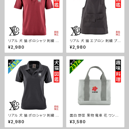
g25-g08-s
リアル 犬 猫 ポロシャツ 刺繍 プ
リアル 犬 猫 エプロン 刺繍 プレ
レゼント 半袖 メンズ オリジナル
ゼント ワンポイント ワンピース
¥2,980
¥2,980
無地 ワンポイント ロゴ おしゃ
レディース 撥水加工 おしゃれ
れ ゴルフ 吸汗速乾 赤 ワイン
かわいい 脇ボタン マタニティ ギ
父の日 お祭り グッズ 柄 柴犬 チ
フト 母の日 保育士 カフェ 無地
ワワ シーズー シュナウザー パ
サロン 黒 グッズ 柄 柴犬 チワワ
グ フレンチブルドッグ X-CLOT
シーズー シュナウザー パグ X-
HES 猫図鑑 犬図鑑 ori-am-p
CLOTHES 猫図鑑 犬図鑑 ori-
oh2-r10-s
a-tao15-b10-s
リアル 犬 猫 ポロシャツ 刺繍 プ
面白 野菜 果物 電車 花 ワンポ
レゼント 半袖 レディース オリジ
イント 刺繍 オリジナル 仕分け
¥2,980
¥3,580
ナル 無地 ワンポイント ロゴ お
上手 ミニトートバッグ レディー
しゃれ ゴルフ 吸汗速乾 黒 紺 母
ス 仕切り 便利 トートバック メン