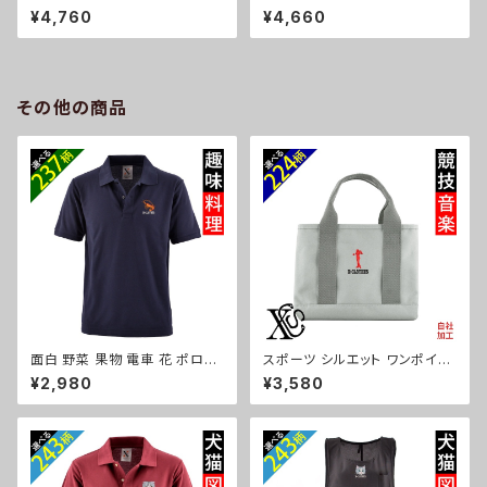
ート ショルダーバッグ カジュア
撥水 ナイロン ナップサック メン
¥4,760
¥4,660
ル 軽量 レディース メンズ 雑貨
ズ 大容量 ジム サブバッグ レデ
グッズ 自社ブランド 柄 馬 豚 魚
ィース 雑貨 グッズ 自社ブランド
シマエナガ ハリネズミ レッサー
柄 ギフト 柴犬 チワワ シーズー
パンダ 文鳥 インコ ori-a-bg1
シュナウザー パグ ビションフリ
81-b06-s
ーゼ ori-a-bg180-b10-s
その他の商品
面白 野菜 果物 電車 花 ポロシ
スポーツ シルエット ワンポイン
ャツ リアル 刺繍 プレゼント 半
ト 刺繍 オリジナル 仕分け上手
¥2,980
¥3,580
袖 メンズ オリジナル 無地 ワン
ミニトートバッグ レディース 仕
ポイント ロゴ おしゃれ ゴルフ
切り 便利 トートバック メンズ グ
吸汗速乾 黒 紺 父の日 柄 グッ
レー ロゴ 柄 無地 グッズ 父の
ズ ori-am-poh2-b09-s
日 母の日 プレゼントギフト 卒
業 記念品 部活 卒団 サッカー
バスケ テニス 誕生日 ori-a-ba