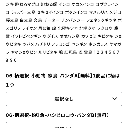
ジキ 跳ねるマグロ 跳ねる鯛 インコ オカメインコ コザクライン
コ シルバー文鳥 セキセイインコ ボタンインコ マメルリハ メジロ
桜文鳥 白文鳥 文鳥 チーター チンパンジー フェネックギツネ ボ
スゴリラ ライオン 月に狼 虎 北極キツネ 北極クマ フクロウ 鷹
鷲 イワトビペンギン ウグイス オオハシ鳥 カワセミ キビタキ ジョ
ウビタキ ツバメ ハチドリ フラミンゴ ペンギン ホシガラス ヤマガ
ラ ヤマショウビン ルリビタキ 鴨 紅冠鳥 雀 雷鳥 1 2 3 4 5 6 7
8 9 0
06-柄選択-小動物-家鳥-パンダA【無料】１商品に柄は
１つ
選択なし
06-柄選択-釣り魚-ハシビロコウ-パンダB【無料】