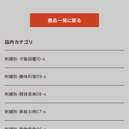
の日 グッズ 柄 柴犬 チワワ シー
ズ グレー ロゴ 柄 無地 グッズ
ズー シュナウザー パグ フレンチ
父の日 母の日 プレゼントギフト
ブルドッグ X-CLOTHES 猫図
ori-a-bag25-g09-s
鑑 犬図鑑 ori-aw-poh2-b10
商品一覧に戻る
-s
店内カテゴリ
刺繍別-犬猫図鑑10-s
刺繍別-趣味料理09-s
刺繍別-競技音楽08-s
刺繍別-家紋お祝07-s