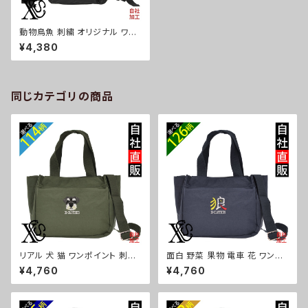
動物鳥魚 刺繍 オリジナル ワン
ポイント 5ポケット 多機能 コン
¥4,380
パクト リュック レディース 撥水
加工 バックパック 雑貨 グッズ
自社ブランド 柄 馬 豚 魚 クリス
マス ori-a-bg159-b06-s
同じカテゴリの商品
リアル 犬 猫 ワンポイント 刺繍
面白 野菜 果物 電車 花 ワンポ
トート ショルダーバッグ カジュ
イント 刺繍トート ショルダーバ
¥4,760
¥4,760
アル 軽量 レディース メンズ 雑
ッグ カジュアル 軽量 レディース
貨 グッズ 自社ブランド 柄 ギフト
メンズ 雑貨 グッズ 自社ブランド
柴犬 チワワ シーズー シュナウ
柄 トマト リンゴ ラーメン 餃子
ザー パグ ビションフリーゼ ori-
鳥獣戯画 富士山 パチンコ ori-