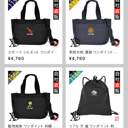
a-bg181-b10-s
a-bg181-b09-s
スポーツ シルエット ワンポイン
家紋お祝 還暦 ワンポイント 刺
ト 刺繍トート ショルダーバッグ
繍トート ショルダーバッグ カジ
¥4,760
¥4,760
カジュアル 軽量 レディース メン
ュアル 軽量 レディース メンズ
ズ 雑貨 グッズ 自社ブランド 柄
雑貨 グッズ 自社ブランド 柄 丸
卒業 記念品 部活 野球 サッカー
に 五瓜 桔梗 巴 藤 羽 菱 唐花
バスケ テニス 和太鼓 大相撲 or
木瓜 蔦 桐 ロゴ スカル ori-a-b
i-a-bg181-b08-s
g181-b07-s
動物鳥魚 ワンポイント 刺繍 ト
リアル 犬 猫 ワンポイント 刺繍