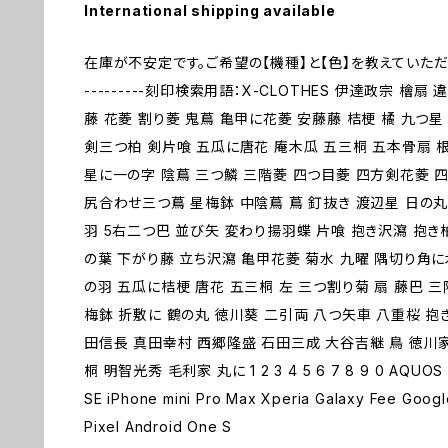
International shipping available
在庫が不安定です。ご希望の【機種】と【色】を教えていただ
---------刻印検索用語：X-CLOTHES 伊達政宗 檜
藤 花菱 割り菱 鬼蔦 亀甲に花菱 安藤藤 桔梗 橘 九つ
剣三つ柏 剣片喰 五瓜に唐花 庵木瓜 五三桐 五本骨扇 根
星に一の字 陰蔦 三つ鱗 三階菱 四つ目菱 四方剣花菱 四
尻合わせ三つ蔦 星梅鉢 中陰蔦 蔦 釘抜き 渡辺星 日の丸
羽 5右二つ巴 並び矢 変わり揚羽蝶 片喰 抱き沢瀉 抱き
の葉 下がり藤 立ち沢瀉 亀甲花菱 菊水 九曜 隅切り角に
の羽 五瓜に桔梗 唐花 五三桐 左 三つ割り菊 扇 藤巴 
梅鉢 折敷に 鶴の丸 徳川葵 二引両 八つ矢車 八重桜 抱き
田信長 真田幸村 西郷隆盛 石田三成 大谷吉継 鳥 徳川
桐 明智光秀 毛利家 丸に 1 2 3 4 5 6 7 8 9 0 AQUOS s
SE iPhone mini Pro Max Xperia Galaxy Fee Googl
Pixel Android One S