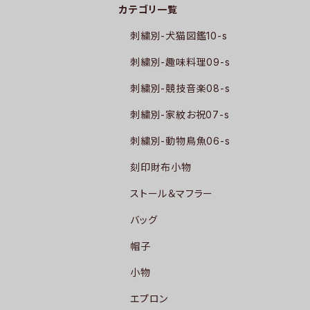
カテゴリ一覧
刺繍別-犬猫図鑑10-s
刺繍別-趣味料理09-s
刺繍別-競技音楽08-s
刺繍別-家紋お祝07-s
刺繍別-動物鳥魚06-s
刻印財布小物
ストール＆マフラー
バッグ
帽子
小物
エプロン