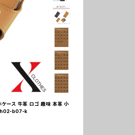
スマホケース 牛革 ロゴ 趣味 本革 小
02-b07-k