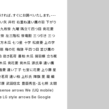
ければ、すぐにお調べいたします。---
扇 違い矢 井桁 右重ね違い鷹の羽 下がり
星 九枚笹 九曜 隅立て四つ目 剣花菱
笹 左三階松 笹竜胆 三つ引き 三つ
方木瓜 七つ星 十字 松皮菱 上の字
扇 梅の花 梅鉢 平四つ目 並び鷹の
柏 抱き茗荷 蔓柏 木瓜 揚羽蝶 立ち梶
木瓜 剣花菱 剣木瓜 源氏車 違い鷹
三階菱 違い丁子 七宝に花菱 上り藤 星
茗荷 違い柏 上杉氏 陣旗 毘 龍 織
家康 武田信玄 豊臣秀吉-五七桐 太閤
ense arrows We (UQ mobile)
e LG style arrows Be Google