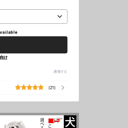
vailable
向け
通報する
(21)