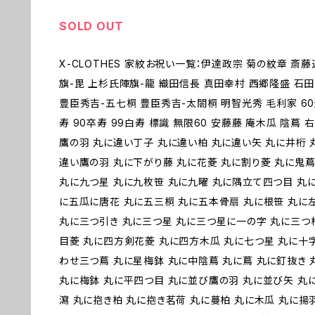
SOLD OUT
X-CLOTHES 家紋お祝い一覧：伊達政宗 菊の紋章 斎
旗-毘 上杉氏陣旗-龍 織田信長 真田幸村 西郷隆盛 石
豊臣秀吉-五七桐 豊臣秀吉-太閤桐 明智光秀 毛利家 60還
寿 90卒寿 99白寿 標識 無限60 安藤藤 庵木瓜 陰蔦
鷹の羽 丸に違い丁子 丸に違い柏 丸に違い矢 丸に井桁 
違い鷹の羽 丸に下がり藤 丸に花菱 丸に割り菱 丸に鬼蔦
丸に九つ星 丸に九枚笹 丸に九曜 丸に隅立て四つ目 丸
に五瓜に唐花 丸に五三桐 丸に五本骨扇 丸に根笹 丸に
丸に三つ引き 丸に三つ星 丸に三つ星に一の字 丸に三つ
目菱 丸に四方剣花菱 丸に四方木瓜 丸に七つ星 丸に十
わせ三つ蔦 丸に星梅鉢 丸に中陰蔦 丸に蔦 丸に釘抜き 
丸に梅鉢 丸に平四つ目 丸に並び鷹の羽 丸に並び矢 丸
瀉 丸に抱き柏 丸に抱き茗荷 丸に蔓柏 丸に木瓜 丸に揚