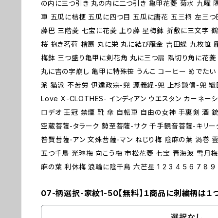
の内に三つ引き 丸の内に二つ引き 亀甲花菱 菊水 九曜 
車 五瓜に桔梗 五瓜に四つ目 五瓜に唐花 五三桐 左三つ
藤巴 三階菱 七宝に花菱 上り藤 星梅鉢 折敷に三文字 鶴
桜 抱き茗荷 檜扇 丸に栄 丸に結び雁金 吉田蝶 九枚笹 
梅鉢 三つ盛り亀甲に剣花角 丸に三つ扇 隅切り角に花菱 
丸に吉の字崩し 亀甲に特殊笹 うんこ コーヒー めでたい 
派 猫派 不苦労 伊達政宗-兜 源義経-兜 上杉謙信-兜 
Love X-CLOTHES- インディアン ウエスタン カーネ
ロデオ 王冠 禁煙 靴 傘 自転車 自由の女神 手裏剣 酒 銃
空蔵菩薩-タラーク 勢至菩薩-サク 千手観音菩薩-キリー
普賢菩薩-アン 文殊菩薩-マン ねじり梅 陰麻の葉 渦巻 
五つ千鳥 光琳梅 向こう梅 市松花菱 七宝 青海波 雪月梅
麻の葉 利休梅 浪輪に陰千鳥 六芒星 1 2 3 4 5 6 7 8 9 
07-柄選択-家紋1-50【無料】１商品に刺繍柄は１
選択なし