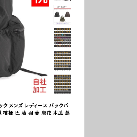
ック メンズ レディース バックパ
 桔梗 巴 藤 羽 菱 唐花 木瓜 蔦