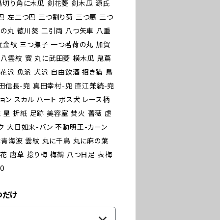
隅切り角に木瓜 剣花菱 剣木瓜 源氏
巴 左二つ巴 三つ割り菊 三つ扇 三つ
の丸 徳川葵 二引両 八つ矢車 八重
雁金紋 三つ撫子 一つ茗荷の丸 加賀
八雲紋 寳 丸に武田菱 横木瓜 鬼蔦
花派 魚派 犬派 自由飲酒 招き猫 鳥
織田信長-兜 真田幸村-兜 直江兼続-兜
ーション スカル ハート ボス犬 レース柄
 星 折紙 足跡 美容室 焚火 薔薇 虚
ク 大日如来-バン 不動明王-カーン
雲青海波 雲紋 丸に千鳥 丸に麻の葉
花 唐草 捻り梅 梅鶴 八つ日足 表梅
0
つだけ