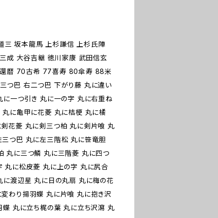
藤道三 坂本龍馬 上杉謙信 上杉氏陣
田三成 大谷吉継 徳川家康 武田信玄
暦 70古希 77喜寿 80傘寿 88米
 右三つ巴 右二つ巴 下がり藤 丸に違い
丸に一つ引き 丸に一の字 丸に右重ね
 丸に亀甲に花菱 丸に桔梗 丸に橘
に剣花菱 丸に剣三つ柏 丸に剣片喰 丸
左三つ巴 丸に左三階松 丸に笹竜胆
柏 丸に三つ鱗 丸に三階菱 丸に四つ
字 丸に松皮菱 丸に上の字 丸に尻合
丸に渡辺星 丸に日の丸扇 丸に梅の花
に変わり揚羽蝶 丸に片喰 丸に抱き沢
羽蝶 丸に立ち梶の葉 丸に立ち沢瀉 丸