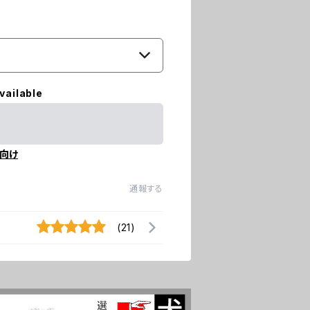
vailable
向け
通報する
(21)