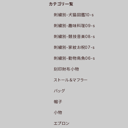
カテゴリ一覧
刺繍別-犬猫図鑑10-s
刺繍別-趣味料理09-s
刺繍別-競技音楽08-s
刺繍別-家紋お祝07-s
刺繍別-動物鳥魚06-s
刻印財布小物
ストール＆マフラー
バッグ
帽子
小物
エプロン