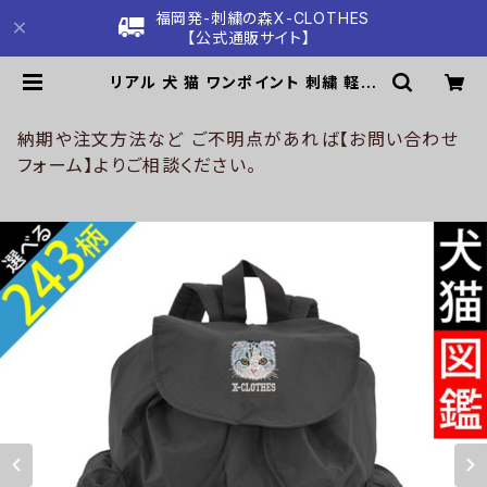
福岡発-刺繍の森X-CLOTHES
【公式通販サイト】
リアル 犬 猫 ワンポイント 刺繍 軽量
リュックサック メンズ レディース バッ
クパック バッグ 雑貨 グッズ 自社ブラ
ンド 柄 柴犬 チワワ シーズー シュナ
納期や注文方法など ご不明点があれば【お問い合わせ
ウザー パグ コーイケルホンディエ ビ
フォーム】よりご相談ください。
ションフリーゼ クリスマス ori-a-bg
163-b10-s | 刺繍の森X-CLOTHE
S【公式通販サイト】