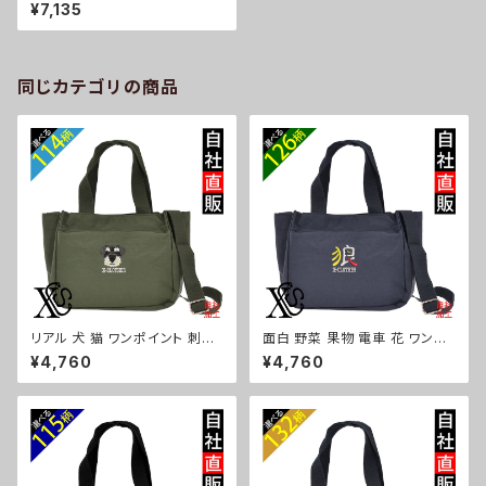
軽量 リュックサック メンズ レデ
¥7,135
ィース バックパック バッグ 雑貨
グッズ 自社ブランド 柄 柴犬 チ
ワワ シーズー シュナウザー パ
グ コーイケルホンディエ ビショ
ンフリーゼ クリスマス ori-a-b
同じカテゴリの商品
g163-b10-s
リアル 犬 猫 ワンポイント 刺繍
面白 野菜 果物 電車 花 ワンポ
トート ショルダーバッグ カジュ
イント 刺繍トート ショルダーバ
¥4,760
¥4,760
アル 軽量 レディース メンズ 雑
ッグ カジュアル 軽量 レディース
貨 グッズ 自社ブランド 柄 ギフト
メンズ 雑貨 グッズ 自社ブランド
柴犬 チワワ シーズー シュナウ
柄 トマト リンゴ ラーメン 餃子
ザー パグ ビションフリーゼ ori-
鳥獣戯画 富士山 パチンコ ori-
a-bg181-b10-s
a-bg181-b09-s