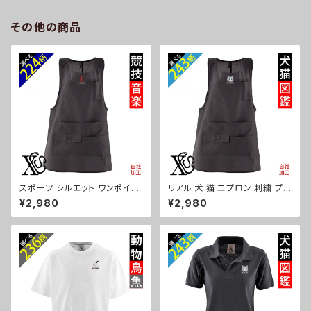
パンダ 文鳥 インコ ori-a-bg1
シュナウザー パグ ビションフリ
81-b06-s
ーゼ ori-a-bg180-b10-s
その他の商品
スポーツ シルエット ワンポイン
リアル 犬 猫 エプロン 刺繍 プレ
ト エプロン 刺繍 ワンピース レ
ゼント ワンポイント ワンピース
¥2,980
¥2,980
ディース 撥水加工 おしゃれ か
レディース 撥水加工 おしゃれ
わいい 脇ボタン マタニティ ミド
かわいい 脇ボタン マタニティ ギ
ル ギフト 母の日 保育士 カフェ
フト 母の日 保育士 カフェ 無地
無地 サロン リボン ブラック 黒
サロン 黒 グッズ 柄 柴犬 チワワ
グッズ 文字 面白い おもしろ 卒
シーズー シュナウザー パグ X-
団 記念品 部活 卒業 ori-a-tao
CLOTHES 猫図鑑 犬図鑑 ori-
15-b08-s
a-tao15-b10-s