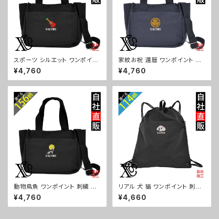
スポーツ シルエット ワンポイン
家紋お祝 還暦 ワンポイント 刺
ト 刺繍トート ショルダーバッグ
繍トート ショルダーバッグ カジ
¥4,760
¥4,760
カジュアル 軽量 レディース メン
ュアル 軽量 レディース メンズ
ズ 雑貨 グッズ 自社ブランド 柄
雑貨 グッズ 自社ブランド 柄 丸
卒業 記念品 部活 野球 サッカー
に 五瓜 桔梗 巴 藤 羽 菱 唐花
バスケ テニス 和太鼓 大相撲 or
木瓜 蔦 桐 ロゴ スカル ori-a-b
i-a-bg181-b08-s
g181-b07-s
動物鳥魚 ワンポイント 刺繍 ト
リアル 犬 猫 ワンポイント 刺繍
ート ショルダーバッグ カジュア
撥水 ナイロン ナップサック メン
¥4,760
¥4,660
ル 軽量 レディース メンズ 雑貨
ズ 大容量 ジム サブバッグ レデ
グッズ 自社ブランド 柄 馬 豚 魚
ィース 雑貨 グッズ 自社ブランド
シマエナガ ハリネズミ レッサー
柄 ギフト 柴犬 チワワ シーズー