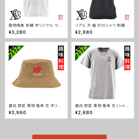
動物鳥魚 刺繍 オリジナル ワン
リアル 犬 猫 ポロシャツ 刺繍 プ
ポイント 5.6オンス ビッグシル
レゼント 半袖 レディース オリジ
¥3,280
¥2,980
エット 半袖 Tシャツ メンズ グッ
ナル 無地 ワンポイント ロゴ お
ズ 白 ホワイト カットソー 柄 馬
しゃれ ゴルフ 吸汗速乾 黒 紺 母
豚 魚 ori-am-tst6-g06-s
の日 グッズ 柄 柴犬 チワワ シー
ズー シュナウザー パグ フレンチ
ブルドッグ X-CLOTHES 猫図
鑑 犬図鑑 ori-aw-poh2-b10
-s
面白 野菜 果物 電車 花 オリジ
面白 野菜 果物 電車 花 tシャツ
ナル 刺繍 ワンポイント コーデュ
リアル 刺繍 プレゼント 5.6oz
¥3,960
¥2,680
ロイ バケットハット メンズ レデ
オリジナル 半袖 Tシャツ メンズ
ィース 帽子 自社ブランド ロゴ
ワンポイント ロゴ おしゃれ 無
グッズ 柄 ori-a-cap39-b09-
地 カットソー 和柄 グッズ ori-a
s
m-tst2-g09-s