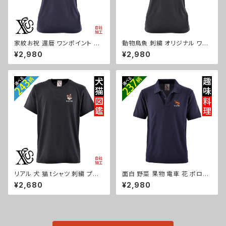
家紋お祝 還暦 ワンポイント 刺
動物鳥魚 刺繍 オリジナル ワン
繍 オリジナル 半袖 ポロシャツ
ポイント ポロシャツ リアル 半袖
¥2,980
¥2,980
レディース 無地 ロゴ おしゃれ
レディース 無地 ロゴ おしゃれ
ゴルフ 吸汗速乾 黒 ブラック ネ
ゴルフ 吸汗速乾 母の日 柄 馬
イビー 紺 母の日 グッズ 柄 丸
鳥 豚 魚 グッズ ori-aw-poh2-
に 五瓜 桔梗 巴 藤 羽 菱 唐花
b06-s
木瓜 蔦 桐 織田信長 徳川家康
ori-aw-poh2-b07-s
リアル 犬 猫 tシャツ 刺繍 プレ
面白 野菜 果物 電車 花 ポロシ
ゼント 5.6oz オリジナル 半袖
ャツ リアル 刺繍 プレゼント 半
¥2,680
¥2,980
Tシャツ メンズ ワンポイント ロ
袖 メンズ オリジナル 無地 ワン
ゴ おしゃれ カットソー 和グッズ
ポイント ロゴ おしゃれ ゴルフ
柄 柴犬 チワワ シーズー シュナ
吸汗速乾 黒 紺 父の日 柄 グッ
ウザー パグ フレンチブルドッグ
ズ ori-am-poh2-b09-s
X-CLOTHES 猫図鑑 犬図鑑 o