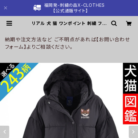
福岡発-刺繍の森X-CLOTHES
【公式通販サイト】
リアル 犬 猫 ワンポイント 刺繍 フェ
イク ダウンジャケット レディース ア
ウター 裾ラウンド フード付き 長袖 雑
貨 グッズ 自社ブランド 柄 柴犬 チワ
納期や注文方法など ご不明点があれば【お問い合わせ
ワ シーズー シュナウザー パグ コー
フォーム】よりご相談ください。
イケルホンディエ ビションフリーゼ ク
リスマス ori-a-jkt20-b10-s | 刺
繍の森X-CLOTHES【公式通販サイ
ト】