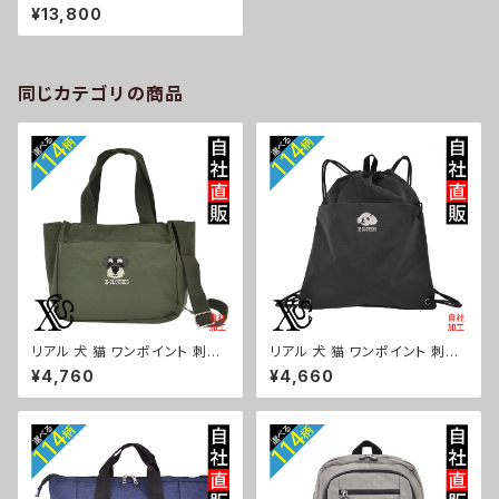
フェイク ダウンジャケット レディ
¥13,800
ース アウター 裾ラウンド フード
付き 長袖 雑貨 グッズ 自社ブラ
ンド 柄 柴犬 チワワ シーズー シ
ュナウザー パグ コーイケルホン
ディエ ビションフリーゼ クリス
同じカテゴリの商品
マス ori-a-jkt20-b10-s
リアル 犬 猫 ワンポイント 刺繍
リアル 犬 猫 ワンポイント 刺繍
トート ショルダーバッグ カジュ
撥水 ナイロン ナップサック メン
¥4,760
¥4,660
アル 軽量 レディース メンズ 雑
ズ 大容量 ジム サブバッグ レデ
貨 グッズ 自社ブランド 柄 ギフト
ィース 雑貨 グッズ 自社ブランド
柴犬 チワワ シーズー シュナウ
柄 ギフト 柴犬 チワワ シーズー
ザー パグ ビションフリーゼ ori-
シュナウザー パグ ビションフリ
a-bg181-b10-s
ーゼ ori-a-bg180-b10-s