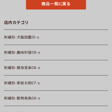
ri-am-tst2-b10-s
商品一覧に戻る
店内カテゴリ
刺繍別-犬猫図鑑10-s
刺繍別-趣味料理09-s
刺繍別-競技音楽08-s
刺繍別-家紋お祝07-s
刺繍別-動物鳥魚06-s