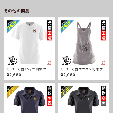
ュナウザー パグ ビションフリー
ズ 自社ブランド 柄 ギフト 柴犬
ゼ ori-a-bg177-b10-s
チワワ シーズー シュナウザー
その他の商品
パグ ビションフリーゼ ori-a-ka
s04-g10-s
リアル 犬 猫 tシャツ 刺繍 プレ
リアル 犬 猫 エプロン 刺繍 プレ
ゼント 5.6oz オリジナル 半袖
ゼント ワンポイント ワンピース
¥2,680
¥2,980
Tシャツ メンズ ワンポイント ロ
レディース 撥水加工 おしゃれ
ゴ おしゃれ 無地 カットソー 和
かわいい フリル ティアード フレ
グッズ 柄 柴犬 チワワ シーズー
ア ギフト 母の日 保育士 カフェ
シュナウザー パグ フレンチブル
サロン 黒 グッズ 柄 柴犬 チワワ
ドッグ X-CLOTHES 猫図鑑 犬
シーズー シュナウザー パグ X-
図鑑 ori-am-tst2-g10-s
CLOTHES 猫図鑑 犬図鑑 ori-
a-tao13-b10-s