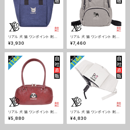
リアル 犬 猫 ワンポイント 刺繍
リアル 犬 猫 ワンポイント 刺繍
保冷保温 ランチバッグ 買い物バ
撥水 リュック レディース 大容量
¥3,930
¥7,460
ッグ トートバッグ レディース メ
8ポケット ナイロン 軽量 軽い
ンズ おしゃれ 雑貨 グッズ 自社
おしゃれ 雑貨 グッズ 自社ブラン
ブランド 柄 ギフト 柴犬 チワワ
ド 柄 ギフト 柴犬 チワワ シーズ
シーズー シュナウザー パグ ビ
ー シュナウザー パグ ビションフ
ションフリーゼ ori-a-bg179-
リーゼ ori-a-bg178-b10-s
b10-s
リアル 犬 猫 ワンポイント 刺繍
リアル 犬 猫 ワンポイント 刺繍
上品なシボ感 横長ショルダーバ
【形状記憶+自動開閉】 折りたた
¥5,880
¥4,830
ッグ レディース ミニボストン 軽
み傘 レディース メンズ 55cm
量 雑貨 グッズ 自社ブランド 柄
晴雨兼用 UVカット99.9％ 一級
ギフト 柴犬 チワワ シーズー シ
遮光 遮熱 強風 耐風 雑貨 グッ