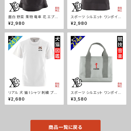
面白 野菜 果物 電車 花 エプロ
スポーツ シルエット ワンポイン
ン リアル 刺繍 プレゼント ワン
ト エプロン 刺繍 ワンピース レ
¥2,980
¥2,980
ポイント ワンピース レディース
ディース 撥水加工 おしゃれ か
撥水加工 おしゃれ かわいい フ
わいい 脇ボタン マタニティ ミド
リル ティアード フレア ギフト 母
ル ギフト 母の日 保育士 カフェ
の日 保育士 カフェ サロン 黒
無地 サロン リボン ブラック 黒
柄 グッズ ori-a-tao13-b09-s
グッズ 文字 面白い おもしろ 卒
団 記念品 部活 卒業 ori-a-tao
15-b08-s
リアル 犬 猫 tシャツ 刺繍 プレ
スポーツ シルエット ワンポイン
ゼント 5.6oz オリジナル 半袖
ト 刺繍 オリジナル 仕分け上手
¥2,680
¥3,580
Tシャツ メンズ ワンポイント ロ
ミニトートバッグ レディース 仕
ゴ おしゃれ 無地 カットソー 和
切り 便利 トートバック メンズ グ
グッズ 柄 柴犬 チワワ シーズー
レー ロゴ 柄 無地 グッズ 父の
シュナウザー パグ フレンチブル
日 母の日 プレゼントギフト 卒
ドッグ X-CLOTHES 猫図鑑 犬
業 記念品 部活 卒団 サッカー
図鑑 ori-am-tst2-g10-s
バスケ テニス 誕生日 ori-a-ba
商品一覧に戻る
g25-g08-s