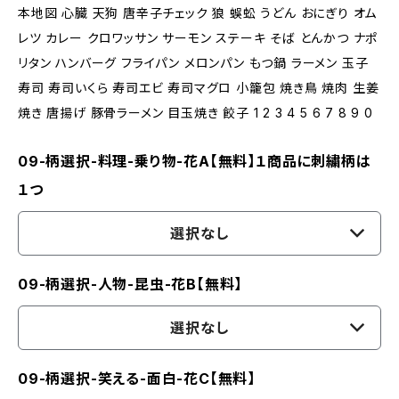
本地図 心臓 天狗 唐辛子チェック 狼 蜈蚣 うどん おにぎり オム
レツ カレー クロワッサン サーモン ステーキ そば とんかつ ナポ
リタン ハンバーグ フライパン メロンパン もつ鍋 ラーメン 玉子
寿司 寿司いくら 寿司エビ 寿司マグロ 小籠包 焼き鳥 焼肉 生姜
焼き 唐揚げ 豚骨ラーメン 目玉焼き 餃子 1 2 3 4 5 6 7 8 9 0
09-柄選択-料理-乗り物-花A【無料】１商品に刺繍柄は
１つ
選択なし
09-柄選択-人物-昆虫-花B【無料】
選択なし
09-柄選択-笑える-面白-花C【無料】