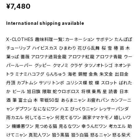
¥7,480
International shipping available
X-CLOTHES 趣味料理一覧：カーネーション サボテン たんぽぽ
チューリップ ハイビスカス ひまわり 花びら乱舞 桜 雪 椿 苗 木
葉っぱ 薔薇 アロワナ過背金龍 アロワナ紅龍 アロワナ青龍 ウー
パールーパー グッピー クマノミ クラゲ タツノオトシゴ ネオンテ
トラ ミナミハコフグ らんちゅう 海老 錦鯉 金魚 朱文金 出目金
丹頂 カブトムシ サソリ トンボ ユリシス蝶 蚊 蝶 スロット ばれた
か ビール 旭日旗 隈取 蛇ウロボロス 将棋 乗馬 星 読書 日本
酒 筆 富士山 本 零戦50型 あらまニャン お疲れパン カンフーニ
ャン デブワン なになにワン ハエ びっくりニャン レッサーパンダ
雨カエル 何してるニャン 何見てるワン 画家ナマケモノ 嬉しいワ
ン 機嫌悪ワン 見つめる猫 見るなワン 幸うんだワン 考カエル 助
けてニャン 真犯人ワン 狙う黒猫 狙う白猫 怒るニャン 怒る柴犬