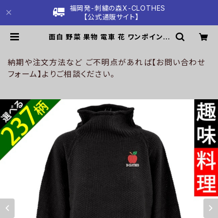
福岡発-刺繍の森X-CLOTHES
【公式通販サイト】
面白 野菜 果物 電車 花 ワンポイント
刺繍 鹿の子 編み ニットセーター レ
ディース ゆったり 大きいサイズ ニッ
トソー 長袖 雑貨 グッズ 自社ブランド
納期や注文方法など ご不明点があれば【お問い合わせ
柄 クリスマス ori-a-set03-b09-
フォーム】よりご相談ください。
s | 刺繍の森X-CLOTHES【公式通
販サイト】