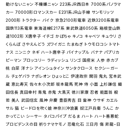
動けないニャン 不機嫌ニャン 223系JR西日本 7000系パノラマ
カー 70000形ロマンスカー E231系JR山手線 サンモリッツ
2000形 トラクター バイク 京急2100形電車 近鉄3200系電車
国鉄113系電車 東海道線E217系 東武鉄道6050系 箱根登山鉄
道1002形 X唐辛子 イチゴ かぼちゃ キノコ キャベツ キュウリ さ
くらんぼ さやえんどう ズワイガニ たまねぎ トウモロコシ トマト
ナス ニンニク ネギ ハート唐辛子 パイナップル バナナ パプリカ
ピーマン ブロッコリー ラディッシュ リンゴ 国産米 人参 赤カブ
桃 白菜 洋ナシ アインシュタイン サンタクロース セクシーガー
ル チェゲバラ ナポレオン ひょっとこ 伊達政宗 関羽 鬼丸 宮本武
蔵 恵比寿天 佐々木小次郎 坂本龍馬 死神 侍 小面 上杉謙信 織
田信長 真田幸村 青鬼 赤鬼 大黒天 徳川家康 忍者 能面翁 般
若 美人 武田信玄 風神 弁慶 豊臣秀吉 目 雷神 ウサギ カエル
サル 猫 ビードロを吹く娘 神奈川沖浪裏 奴江戸兵衛 うんこ か
かってこい シーサー タバコパイプ だるま ハート ハート善悪蛇
プロビデンスの目 祈りナマケモノ 恐竜化石 三日月 傷 昇龍−日