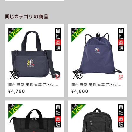
きいサイズ ニットソー 長袖 雑貨
グッズ 自社ブランド 柄 クリスマ
ス ori-a-set03-b09-s
同じカテゴリの商品
面白 野菜 果物 電車 花 ワンポ
面白 野菜 果物 電車 花 ワンポ
イント 刺繍トート ショルダーバ
イント 刺繍撥水 ナイロン ナップ
¥4,760
¥4,660
ッグ カジュアル 軽量 レディース
サック メンズ 大容量 ジム サブ
メンズ 雑貨 グッズ 自社ブランド
バッグ レディース 雑貨 グッズ
柄 トマト リンゴ ラーメン 餃子
自社ブランド 柄 トマト リンゴ ラ
鳥獣戯画 富士山 パチンコ ori-
ーメン 餃子 鳥獣戯画 富士山 パ
a-bg181-b09-s
チンコ ori-a-bg180-b09-s