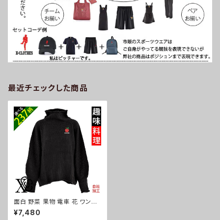
最近チェックした商品
面白 野菜 果物 電車 花 ワンポ
イント 刺繍 鹿の子 編み ニット
¥7,480
セーター レディース ゆったり 大