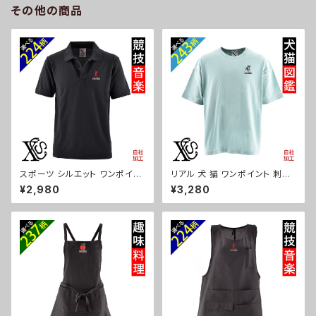
その他の商品
獣戯画 富士山 パチンコ ori-a-
kas04-g09-s
スポーツ シルエット ワンポイン
リアル 犬 猫 ワンポイント 刺繍
ト 刺繍 半袖 ポロシャツ メンズ
5.6オンス ビッグシルエット 半
¥2,980
¥3,280
オリジナル 無地 ロゴ おしゃれ
袖 Tシャツ メンズ グッズ 白 ホ
ゴルフ 吸汗速乾 黒 ブラック ネ
ワイト カットソー 黒 ブラック 柄
イビー 紺 父の日 お祭り トップ
柴犬 チワワ シーズー シュナウ
ス グッズ 文字 面白い おもしろ
ザー パグ ori-am-tst6-g10-
卒団 記念品 部活 卒業 ori-am
s
-poh2-b08-s