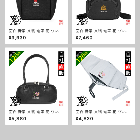
面白 野菜 果物 電車 花 ワンポ
面白 野菜 果物 電車 花 ワンポ
イント 刺繍保冷保温 ランチバッ
イント 刺繍撥水 リュック レディ
¥3,930
¥7,460
グ 買い物バッグ トートバッグ レ
ース 大容量 8ポケット ナイロン
ディース メンズ おしゃれ 雑貨
軽量 軽い おしゃれ 雑貨 グッズ
グッズ 自社ブランド 柄 トマト リ
自社ブランド 柄 トマト リンゴ ラ
ンゴ ラーメン 餃子 鳥獣戯画 富
ーメン 餃子 鳥獣戯画 富士山 パ
士山 パチンコ ori-a-bg179-b
チンコ ori-a-bg178-b09-s
09-s
面白 野菜 果物 電車 花 ワンポ
面白 野菜 果物 電車 花 ワンポ
イント 刺繍上品なシボ感 横長
イント 刺繍【形状記憶+自動開
¥5,880
¥4,830
ショルダーバッグ レディース ミ
閉】 折りたたみ傘 レディース メ
ニボストン 軽量 雑貨 グッズ 自
ンズ 55cm 晴雨兼用 UVカット
社ブランド 柄 トマト リンゴ ラー
99.9％ 一級遮光 遮熱 強風 耐
メン 餃子 鳥獣戯画 富士山 パチ
風 雑貨 グッズ 自社ブランド 柄
ンコ ori-a-bg177-b09-s
トマト リンゴ ラーメン 餃子 鳥