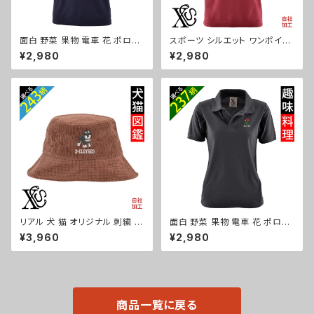
面白 野菜 果物 電車 花 ポロシ
スポーツ シルエット ワンポイン
ャツ リアル 刺繍 プレゼント 半
ト 刺繍 半袖 ポロシャツ メンズ
¥2,980
¥2,980
袖 メンズ オリジナル 無地 ワン
オリジナル 無地 ロゴ おしゃれ
ポイント ロゴ おしゃれ ゴルフ
ゴルフ 吸汗速乾 赤 レッド ワイ
吸汗速乾 黒 紺 父の日 柄 グッ
ン 父の日 お祭り トップス グッ
ズ ori-am-poh2-b09-s
ズ 文字 面白い おもしろ 卒団
記念品 部活 卒業 ori-am-poh
2-r08-s
リアル 犬 猫 オリジナル 刺繍 ワ
面白 野菜 果物 電車 花 ポロシ
ンポイント コーデュロイ バケッ
ャツ リアル 刺繍 プレゼント 半
¥3,960
¥2,980
トハット メンズ レディース 帽子
袖 レディース オリジナル 無地
自社ブランド ロゴ グッズ 柄 誕
ワンポイント ロゴ おしゃれ ゴル
生日 プレゼント 三毛猫 柴犬 チ
フ 吸汗速乾 黒 紺 母の日 柄 グ
ワワ シーズー シュナウザー パ
ッズ ori-aw-poh2-b09-s
グ ペキニーズ ori-a-cap39-b
10-s
商品一覧に戻る