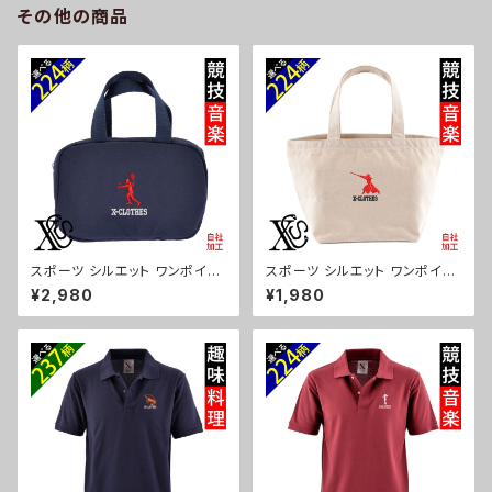
その他の商品
獣戯画 富士山 パチンコ ori-a-
kas04-g09-s
スポーツ シルエット ワンポイン
スポーツ シルエット ワンポイン
ト 刺繍 保温保冷ミニバッグ エ
ト 刺繍 ミニトートバッグ レディ
¥2,980
¥1,980
コバッグ 軽量 バッグインバッグ
ース キッズ メンズ キャンバス オ
レディース メンズ 雑貨 グッズ
リジナル 小さめ 帆布 おしゃれ
自社ブランド 卒業 記念品 部活
トートバック ランチバッグ 軽い
卒団 サッカー バスケ テニス 誕
ミニバッグ 軽量 子供 グレー グ
生日 クリスマス ori-a-bg115-
ッズ 文字 面白い おもしろ 卒団
b08-s
記念品 部活 卒業 ori-aw-bag
2-g08-s