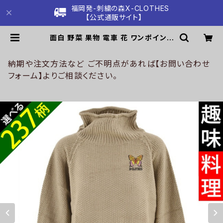
福岡発-刺繍の森X-CLOTHES
【公式通販サイト】
面白 野菜 果物 電車 花 ワンポイント
刺繍 鹿の子 編み ニットセーター レ
ディース ゆったり 大きいサイズ ニッ
トソー 長袖 雑貨 グッズ 自社ブランド
納期や注文方法など ご不明点があれば【お問い合わせ
柄 クリスマス ori-a-set03-g09-
フォーム】よりご相談ください。
s | 刺繍の森X-CLOTHES【公式通
販サイト】