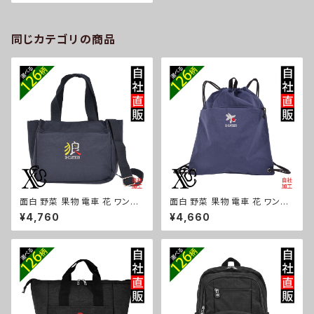
きいサイズ ニットソー 長袖 雑貨
グッズ 自社ブランド 柄 クリスマ
ス ori-a-set03-g09-s
同じカテゴリの商品
面白 野菜 果物 電車 花 ワンポ
面白 野菜 果物 電車 花 ワンポ
イント 刺繍トート ショルダーバ
イント 刺繍撥水 ナイロン ナップ
¥4,760
¥4,660
ッグ カジュアル 軽量 レディース
サック メンズ 大容量 ジム サブ
メンズ 雑貨 グッズ 自社ブランド
バッグ レディース 雑貨 グッズ
柄 トマト リンゴ ラーメン 餃子
自社ブランド 柄 トマト リンゴ ラ
鳥獣戯画 富士山 パチンコ ori-
ーメン 餃子 鳥獣戯画 富士山 パ
a-bg181-b09-s
チンコ ori-a-bg180-b09-s