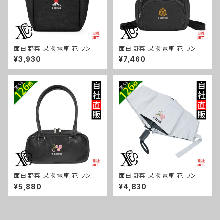
面白 野菜 果物 電車 花 ワンポ
面白 野菜 果物 電車 花 ワンポ
イント 刺繍保冷保温 ランチバッ
イント 刺繍撥水 リュック レディ
¥3,930
¥7,460
グ 買い物バッグ トートバッグ レ
ース 大容量 8ポケット ナイロン
ディース メンズ おしゃれ 雑貨
軽量 軽い おしゃれ 雑貨 グッズ
グッズ 自社ブランド 柄 トマト リ
自社ブランド 柄 トマト リンゴ ラ
ンゴ ラーメン 餃子 鳥獣戯画 富
ーメン 餃子 鳥獣戯画 富士山 パ
士山 パチンコ ori-a-bg179-b
チンコ ori-a-bg178-b09-s
09-s
面白 野菜 果物 電車 花 ワンポ
面白 野菜 果物 電車 花 ワンポ
イント 刺繍上品なシボ感 横長
イント 刺繍【形状記憶+自動開
¥5,880
¥4,830
ショルダーバッグ レディース ミ
閉】 折りたたみ傘 レディース メ
ニボストン 軽量 雑貨 グッズ 自
ンズ 55cm 晴雨兼用 UVカット
社ブランド 柄 トマト リンゴ ラー
99.9％ 一級遮光 遮熱 強風 耐
メン 餃子 鳥獣戯画 富士山 パチ
風 雑貨 グッズ 自社ブランド 柄
ンコ ori-a-bg177-b09-s
トマト リンゴ ラーメン 餃子 鳥