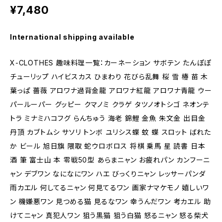
¥7,480
International shipping available
X-CLOTHES 趣味料理一覧：カーネーション サボテン たんぽぽ
チューリップ ハイビスカス ひまわり 花びら乱舞 桜 雪 椿 苗 木
葉っぱ 薔薇 アロワナ過背金龍 アロワナ紅龍 アロワナ青龍 ウー
パールーパー グッピー クマノミ クラゲ タツノオトシゴ ネオンテ
トラ ミナミハコフグ らんちゅう 海老 錦鯉 金魚 朱文金 出目金
丹頂 カブトムシ サソリ トンボ ユリシス蝶 蚊 蝶 スロット ばれた
か ビール 旭日旗 隈取 蛇ウロボロス 将棋 乗馬 星 読書 日本
酒 筆 富士山 本 零戦50型 あらまニャン お疲れパン カンフーニ
ャン デブワン なになにワン ハエ びっくりニャン レッサーパンダ
雨カエル 何してるニャン 何見てるワン 画家ナマケモノ 嬉しいワ
ン 機嫌悪ワン 見つめる猫 見るなワン 幸うんだワン 考カエル 助
けてニャン 真犯人ワン 狙う黒猫 狙う白猫 怒るニャン 怒る柴犬