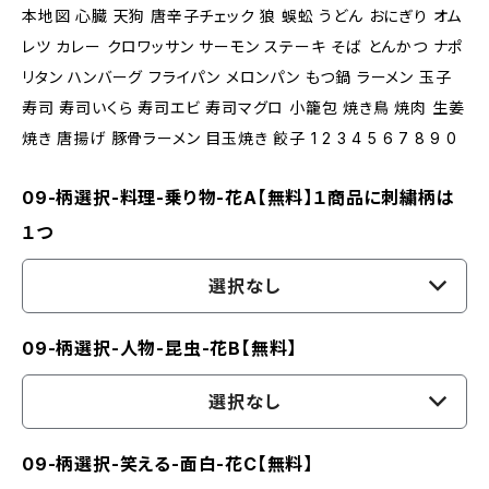
本地図 心臓 天狗 唐辛子チェック 狼 蜈蚣 うどん おにぎり オム
レツ カレー クロワッサン サーモン ステーキ そば とんかつ ナポ
リタン ハンバーグ フライパン メロンパン もつ鍋 ラーメン 玉子
寿司 寿司いくら 寿司エビ 寿司マグロ 小籠包 焼き鳥 焼肉 生姜
焼き 唐揚げ 豚骨ラーメン 目玉焼き 餃子 1 2 3 4 5 6 7 8 9 0
09-柄選択-料理-乗り物-花A【無料】１商品に刺繍柄は
１つ
選択なし
09-柄選択-人物-昆虫-花B【無料】
選択なし
09-柄選択-笑える-面白-花C【無料】