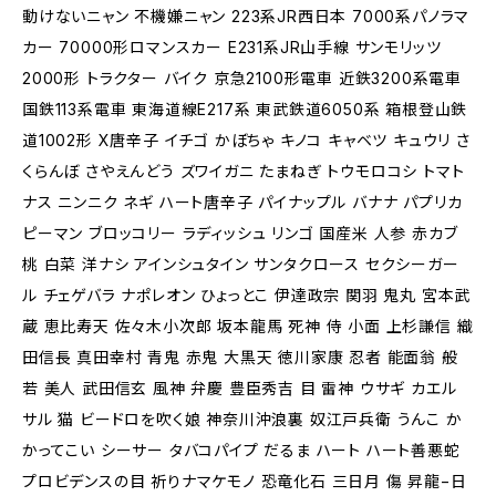
動けないニャン 不機嫌ニャン 223系JR西日本 7000系パノラマ
カー 70000形ロマンスカー E231系JR山手線 サンモリッツ
2000形 トラクター バイク 京急2100形電車 近鉄3200系電車
国鉄113系電車 東海道線E217系 東武鉄道6050系 箱根登山鉄
道1002形 X唐辛子 イチゴ かぼちゃ キノコ キャベツ キュウリ さ
くらんぼ さやえんどう ズワイガニ たまねぎ トウモロコシ トマト
ナス ニンニク ネギ ハート唐辛子 パイナップル バナナ パプリカ
ピーマン ブロッコリー ラディッシュ リンゴ 国産米 人参 赤カブ
桃 白菜 洋ナシ アインシュタイン サンタクロース セクシーガー
ル チェゲバラ ナポレオン ひょっとこ 伊達政宗 関羽 鬼丸 宮本武
蔵 恵比寿天 佐々木小次郎 坂本龍馬 死神 侍 小面 上杉謙信 織
田信長 真田幸村 青鬼 赤鬼 大黒天 徳川家康 忍者 能面翁 般
若 美人 武田信玄 風神 弁慶 豊臣秀吉 目 雷神 ウサギ カエル
サル 猫 ビードロを吹く娘 神奈川沖浪裏 奴江戸兵衛 うんこ か
かってこい シーサー タバコパイプ だるま ハート ハート善悪蛇
プロビデンスの目 祈りナマケモノ 恐竜化石 三日月 傷 昇龍−日