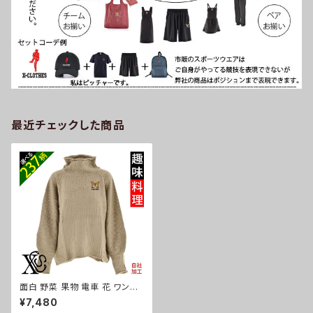
最近チェックした商品
面白 野菜 果物 電車 花 ワンポ
イント 刺繍 鹿の子 編み ニット
¥7,480
セーター レディース ゆったり 大