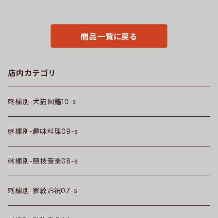
社ブランド ロゴ グッズ 柄 サッカ
ワンポイント ロゴ おしゃれ カッ
ー 野球 テニス 空手 剣道 卓球
トソー 和柄 グッズ ori-am-tst
釣り 誕生日 プレゼント ori-a-c
2-b09-s
ap39-b08-s
商品一覧に戻る
店内カテゴリ
刺繍別-犬猫図鑑10-s
刺繍別-趣味料理09-s
刺繍別-競技音楽08-s
刺繍別-家紋お祝07-s