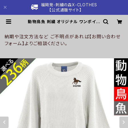
福岡発-刺繍の森X-CLOTHES
【公式通販サイト】
動物鳥魚 刺繍 オリジナル ワンポイン
ト ふんわり バルーン袖 ゆる ニット
レディース トップス セーター 長袖 大
きいサイズ 雑貨 グッズ 自社ブランド
納期や注文方法など ご不明点があれば【お問い合わせ
柄 馬 豚 魚 クリスマス ori-a-set0
フォーム】よりご相談ください。
4-g06-s | 刺繍の森X-CLOTHES
【公式通販サイト】