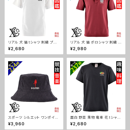
-s
リアル 犬 猫 tシャツ 刺繍 プレ
リアル 犬 猫 ポロシャツ 刺繍 プ
ゼント 5.6oz オリジナル 半袖
レゼント 半袖 メンズ オリジナル
¥2,680
¥2,980
Tシャツ メンズ ワンポイント ロ
無地 ワンポイント ロゴ おしゃ
ゴ おしゃれ 無地 カットソー 和
れ ゴルフ 吸汗速乾 赤 ワイン
グッズ 柄 柴犬 チワワ シーズー
父の日 お祭り グッズ 柄 柴犬 チ
シュナウザー パグ フレンチブル
ワワ シーズー シュナウザー パ
ドッグ X-CLOTHES 猫図鑑 犬
グ フレンチブルドッグ X-CLOT
図鑑 ori-am-tst2-g10-s
HES 猫図鑑 犬図鑑 ori-am-p
oh2-r10-s
スポーツ シルエット ワンポイン
面白 野菜 果物 電車 花 tシャツ
ト 刺繍 コーデュロイ バケットハ
リアル 刺繍 プレゼント 5.6oz
¥3,960
¥2,680
ット メンズ レディース 帽子 自
オリジナル 半袖 Tシャツ メンズ