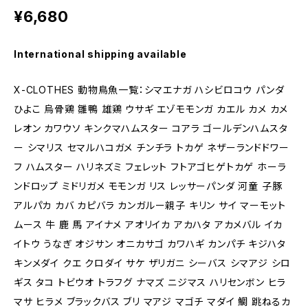
¥6,680
International shipping available
X-CLOTHES 動物鳥魚一覧：シマエナガ ハシビロコウ パンダ
ひよこ 烏骨鶏 雛鴨 雄鶏 ウサギ エゾモモンガ カエル カメ カメ
レオン カワウソ キンクマハムスター コアラ ゴールデンハムスタ
ー シマリス セマルハコガメ チンチラ トカゲ ネザーランドドワー
フ ハムスター ハリネズミ フェレット フトアゴヒゲトカゲ ホーラ
ンドロップ ミドリガメ モモンガ リス レッサーパンダ 河童 子豚
アルパカ カバ カピバラ カンガルー親子 キリン サイ マーモット
ムース 牛 鹿 馬 アイナメ アオリイカ アカハタ アカメバル イカ
イトウ うなぎ オジサン オニカサゴ カワハギ カンパチ キジハタ
キンメダイ クエ クロダイ サケ ザリガニ シーバス シマアジ シロ
ギス タコ トビウオ トラフグ ナマズ ニジマス ハリセンボン ヒラ
マサ ヒラメ ブラックバス ブリ マアジ マゴチ マダイ 鯛 跳ねるカ