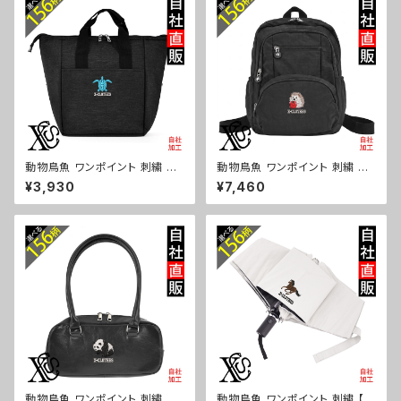
パンダ 文鳥 インコ ori-a-bg1
レッサーパンダ 文鳥 インコ ori
81-b06-s
-a-bg180-b06-s
動物鳥魚 ワンポイント 刺繍 保
動物鳥魚 ワンポイント 刺繍 撥
冷保温 ランチバッグ 買い物バッ
水 リュック レディース 大容量 8
¥3,930
¥7,460
グ トートバッグ レディース メン
ポケット ナイロン 軽量 軽い お
ズ おしゃれ 雑貨 グッズ 自社ブ
しゃれ 雑貨 グッズ 自社ブランド
ランド 柄 馬 豚 魚 シマエナガ
柄 馬 豚 魚 シマエナガ ハリネ
ハリネズミ レッサーパンダ 文鳥
ズミ レッサーパンダ 文鳥 インコ
インコ ori-a-bg179-b06-s
ori-a-bg178-b06-s
動物鳥魚 ワンポイント 刺繍 上
動物鳥魚 ワンポイント 刺繍 【形