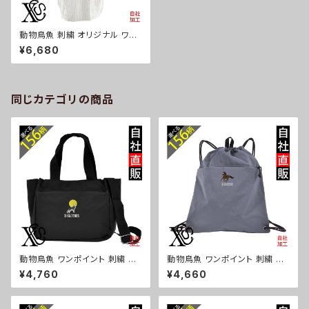
動物鳥魚 刺繍 オリジナル ワン
ポイント ふんわり バルーン袖
¥6,680
ゆる ニット レディース トップス
セーター 長袖 大きいサイズ 雑
貨 グッズ 自社ブランド 柄 馬 豚
魚 クリスマス ori-a-set04-g
06-s
同じカテゴリの商品
動物鳥魚 ワンポイント 刺繍 ト
動物鳥魚 ワンポイント 刺繍 撥
ート ショルダーバッグ カジュア
水 ナイロン ナップサック メンズ
¥4,760
¥4,660
ル 軽量 レディース メンズ 雑貨
大容量 ジム サブバッグ レディー
グッズ 自社ブランド 柄 馬 豚 魚
ス 雑貨 グッズ 自社ブランド 柄
シマエナガ ハリネズミ レッサー
馬 豚 魚 シマエナガ ハリネズミ