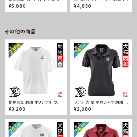
品なシボ感 横長ショルダーバッ
状記憶+自動開閉】 折りたたみ
¥5,880
¥4,830
グ レディース ミニボストン 軽量
傘 レディース メンズ 55cm 晴
雑貨 グッズ 自社ブランド 柄 馬
雨兼用 UVカット99.9％ 一級遮
豚 魚 シマエナガ ハリネズミ レ
光 遮熱 強風 耐風 雑貨 グッズ
ッサーパンダ 文鳥 インコ ori-a
自社ブランド 柄 馬 豚 魚 シマエ
-bg177-b06-s
ナガ ハリネズミ レッサーパンダ
その他の商品
文鳥 インコ ori-a-kas04-g0
6-s
動物鳥魚 刺繍 オリジナル ワン
リアル 犬 猫 ポロシャツ 刺繍 プ
ポイント 5.6オンス ビッグシル
レゼント 半袖 レディース オリジ
¥3,280
¥2,980
エット 半袖 Tシャツ メンズ グッ
ナル 無地 ワンポイント ロゴ お
ズ 白 ホワイト カットソー 柄 馬
しゃれ ゴルフ 吸汗速乾 黒 紺 母
豚 魚 ori-am-tst6-g06-s
の日 グッズ 柄 柴犬 チワワ シー
ズー シュナウザー パグ フレンチ
ブルドッグ X-CLOTHES 猫図
鑑 犬図鑑 ori-aw-poh2-b10