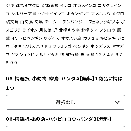
ジキ 跳ねるマグロ 跳ねる鯛 インコ オカメインコ コザクライン
コ シルバー文鳥 セキセイインコ ボタンインコ マメルリハ メジロ
桜文鳥 白文鳥 文鳥 チーター チンパンジー フェネックギツネ ボ
スゴリラ ライオン 月に狼 虎 北極キツネ 北極クマ フクロウ 鷹
鷲 イワトビペンギン ウグイス オオハシ鳥 カワセミ キビタキ ジョ
ウビタキ ツバメ ハチドリ フラミンゴ ペンギン ホシガラス ヤマガ
ラ ヤマショウビン ルリビタキ 鴨 紅冠鳥 雀 雷鳥 1 2 3 4 5 6 7
8 9 0
06-柄選択-小動物-家鳥-パンダA【無料】１商品に柄は
１つ
選択なし
06-柄選択-釣り魚-ハシビロコウ-パンダB【無料】