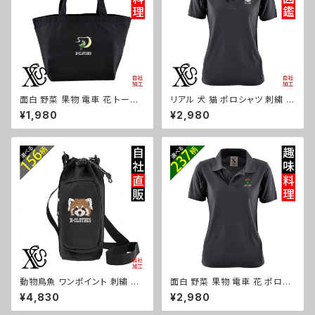
ri-am-tst2-b08-s
面白 野菜 果物 電車 花 トート
リアル 犬 猫 ポロシャツ 刺繍 プ
バッグ リアル 刺繍 プレゼント
レゼント 半袖 レディース オリジ
¥1,980
¥2,980
ワンポイント ミニトートバッグ レ
ナル 無地 ワンポイント ロゴ お
ディース キッズ メンズ キャンバ
しゃれ ゴルフ 吸汗速乾 黒 紺 母
ス オリジナル 小さめ 帆布 おし
の日 グッズ 柄 柴犬 チワワ シー
ゃれ トートバック ランチバッグ
ズー シュナウザー パグ フレンチ
ミニ 子供 柄 グッズ ori-aw-ba
ブルドッグ X-CLOTHES 猫図
g2-b09-s
鑑 犬図鑑 ori-aw-poh2-b10
-s
動物鳥魚 ワンポイント 刺繍 ボ
面白 野菜 果物 電車 花 ポロシ
トルケース ペットボトルホルダー
ャツ リアル 刺繍 プレゼント 半
¥4,830
¥2,980
保冷 保温 670ml レディース メ
袖 レディース オリジナル 無地
ンズ 雑貨 グッズ 自社ブランド
ワンポイント ロゴ おしゃれ ゴル