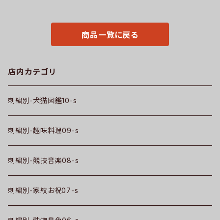
柄 馬 豚 魚 シマエナガ ハリネ
フ 吸汗速乾 黒 紺 母の日 柄 グ
ズミ レッサーパンダ 文鳥 インコ
ッズ ori-aw-poh2-b09-s
ori-a-bg173-b06-s
商品一覧に戻る
店内カテゴリ
刺繍別-犬猫図鑑10-s
刺繍別-趣味料理09-s
刺繍別-競技音楽08-s
刺繍別-家紋お祝07-s