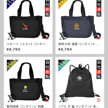
a-bg181-b10-s
a-bg181-b09-s
スポーツ シルエット ワンポイン
家紋お祝 還暦 ワンポイント 刺
ト 刺繍トート ショルダーバッグ
繍トート ショルダーバッグ カジ
¥4,760
¥4,760
カジュアル 軽量 レディース メン
ュアル 軽量 レディース メンズ
ズ 雑貨 グッズ 自社ブランド 柄
雑貨 グッズ 自社ブランド 柄 丸
卒業 記念品 部活 野球 サッカー
に 五瓜 桔梗 巴 藤 羽 菱 唐花
バスケ テニス 和太鼓 大相撲 or
木瓜 蔦 桐 ロゴ スカル ori-a-b
i-a-bg181-b08-s
g181-b07-s
動物鳥魚 ワンポイント 刺繍 ト
リアル 犬 猫 ワンポイント 刺繍