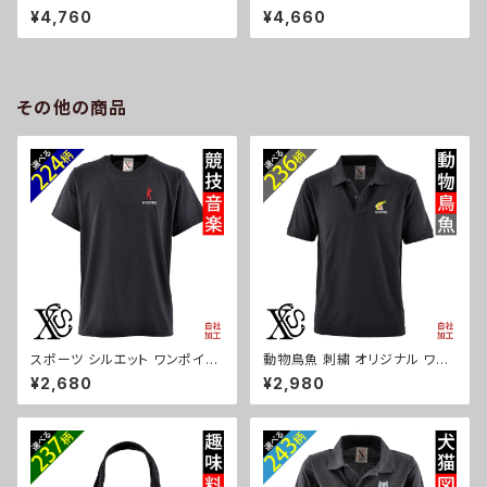
ート ショルダーバッグ カジュア
撥水 ナイロン ナップサック メン
¥4,760
¥4,660
ル 軽量 レディース メンズ 雑貨
ズ 大容量 ジム サブバッグ レデ
グッズ 自社ブランド 柄 馬 豚 魚
ィース 雑貨 グッズ 自社ブランド
シマエナガ ハリネズミ レッサー
柄 ギフト 柴犬 チワワ シーズー
パンダ 文鳥 インコ ori-a-bg1
シュナウザー パグ ビションフリ
81-b06-s
ーゼ ori-a-bg180-b10-s
その他の商品
スポーツ シルエット ワンポイン
動物鳥魚 刺繍 オリジナル ワン
ト 刺繍 プレゼント 5.6oz オリ
ポイント ポロシャツ リアル 半袖
¥2,680
¥2,980
ジナル 半袖 Tシャツ メンズ ロ
メンズ 無地 ロゴ おしゃれ ゴル
ゴ おしゃれ tシャツ 無地 カット
フ 吸汗速乾 父の日 柄 馬 鳥 豚
ソー 和柄 黒 ブラック ネイビー
魚 グッズ ori-am-poh2-b06-
紺 自社ブランド 父の日 お祭り
s
トップス グッズ 文字 面白い お
もしろ 卒団 記念品 部活 卒業 o