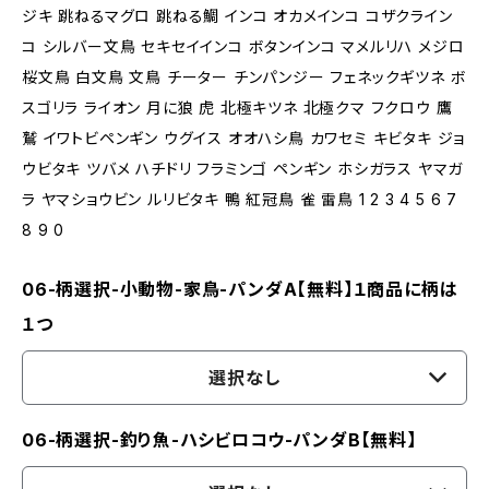
ジキ 跳ねるマグロ 跳ねる鯛 インコ オカメインコ コザクライン
コ シルバー文鳥 セキセイインコ ボタンインコ マメルリハ メジロ
桜文鳥 白文鳥 文鳥 チーター チンパンジー フェネックギツネ ボ
スゴリラ ライオン 月に狼 虎 北極キツネ 北極クマ フクロウ 鷹
鷲 イワトビペンギン ウグイス オオハシ鳥 カワセミ キビタキ ジョ
ウビタキ ツバメ ハチドリ フラミンゴ ペンギン ホシガラス ヤマガ
ラ ヤマショウビン ルリビタキ 鴨 紅冠鳥 雀 雷鳥 1 2 3 4 5 6 7
8 9 0
06-柄選択-小動物-家鳥-パンダA【無料】１商品に柄は
１つ
選択なし
06-柄選択-釣り魚-ハシビロコウ-パンダB【無料】