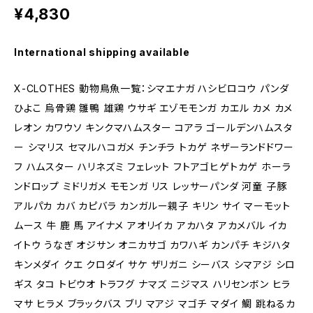
¥4,830
International shipping available
X-CLOTHES 動物鳥魚一覧：シマエナガ ハシビロコウ パンダ
ひよこ 烏骨鶏 雛鴨 雄鶏 ウサギ エゾモモンガ カエル カメ カメ
レオン カワウソ キンクマハムスター コアラ ゴールデンハムスタ
ー シマリス セマルハコガメ チンチラ トカゲ ネザーランドドワー
フ ハムスター ハリネズミ フェレット フトアゴヒゲトカゲ ホーラ
ンドロップ ミドリガメ モモンガ リス レッサーパンダ 河童 子豚
アルパカ カバ カピバラ カンガルー親子 キリン サイ マーモット
ムース 牛 鹿 馬 アイナメ アオリイカ アカハタ アカメバル イカ
イトウ うなぎ オジサン オニカサゴ カワハギ カンパチ キジハタ
キンメダイ クエ クロダイ サケ ザリガニ シーバス シマアジ シロ
ギス タコ トビウオ トラフグ ナマズ ニジマス ハリセンボン ヒラ
マサ ヒラメ ブラックバス ブリ マアジ マゴチ マダイ 鯛 跳ねるカ