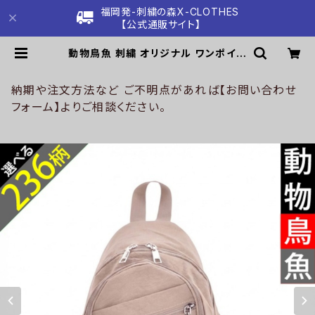
福岡発-刺繍の森X-CLOTHES
【公式通販サイト】
動物鳥魚 刺繍 オリジナル ワンポイン
ト リュック バックパック ボディバッグ
レディース メンズ デイパック 雑貨 グ
ッズ 自社ブランド 柄 馬 豚 魚 クリス
納期や注文方法など ご不明点があれば【お問い合わせ
マス ori-a-bg170-g06-s | 刺繍
フォーム】よりご相談ください。
の森X-CLOTHES【公式通販サイト】