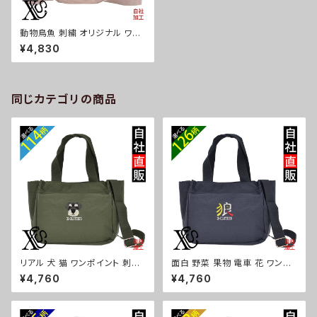
動物鳥魚 刺繍 オリジナル ワン
ポイント リュック バックパック
¥4,830
ボディバッグ レディース メンズ
デイパック 雑貨 グッズ 自社ブラ
ンド 柄 馬 豚 魚 クリスマス ori
-a-bg170-g06-s
同じカテゴリの商品
リアル 犬 猫 ワンポイント 刺繍
面白 野菜 果物 電車 花 ワンポ
トート ショルダーバッグ カジュ
イント 刺繍トート ショルダーバ
¥4,760
¥4,760
アル 軽量 レディース メンズ 雑
ッグ カジュアル 軽量 レディース
貨 グッズ 自社ブランド 柄 ギフト
メンズ 雑貨 グッズ 自社ブランド
柴犬 チワワ シーズー シュナウ
柄 トマト リンゴ ラーメン 餃子
ザー パグ ビションフリーゼ ori-
鳥獣戯画 富士山 パチンコ ori-