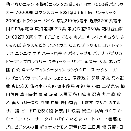
動けないニャン 不機嫌ニャン 223系JR西日本 7000系パノラマ
カー 70000形ロマンスカー E231系JR山手線 サンモリッツ
2000形 トラクター バイク 京急2100形電車 近鉄3200系電車
国鉄113系電車 東海道線E217系 東武鉄道6050系 箱根登山鉄
道1002形 X唐辛子 イチゴ かぼちゃ キノコ キャベツ キュウリ さ
くらんぼ さやえんどう ズワイガニ たまねぎ トウモロコシ トマト
ナス ニンニク ネギ ハート唐辛子 パイナップル バナナ パプリカ
ピーマン ブロッコリー ラディッシュ リンゴ 国産米 人参 赤カブ
桃 白菜 洋ナシ アインシュタイン サンタクロース セクシーガー
ル チェゲバラ ナポレオン ひょっとこ 伊達政宗 関羽 鬼丸 宮本武
蔵 恵比寿天 佐々木小次郎 坂本龍馬 死神 侍 小面 上杉謙信 織
田信長 真田幸村 青鬼 赤鬼 大黒天 徳川家康 忍者 能面翁 般
若 美人 武田信玄 風神 弁慶 豊臣秀吉 目 雷神 ウサギ カエル
サル 猫 ビードロを吹く娘 神奈川沖浪裏 奴江戸兵衛 うんこ か
かってこい シーサー タバコパイプ だるま ハート ハート善悪蛇
プロビデンスの目 祈りナマケモノ 恐竜化石 三日月 傷 昇龍−日