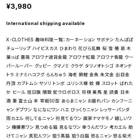
¥3,980
International shipping available
X-CLOTHES 趣味料理一覧：カーネーション サボテン たんぽぽ
チューリップ ハイビスカス ひまわり 花びら乱舞 桜 雪 椿 苗 木
葉っぱ 薔薇 アロワナ過背金龍 アロワナ紅龍 アロワナ青龍 ウー
パールーパー グッピー クマノミ クラゲ タツノオトシゴ ネオンテ
トラ ミナミハコフグ らんちゅう 海老 錦鯉 金魚 朱文金 出目金
丹頂 カブトムシ サソリ トンボ ユリシス蝶 蚊 蝶 スロット ばれた
か ビール 旭日旗 隈取 蛇ウロボロス 将棋 乗馬 星 読書 日本
酒 筆 富士山 本 零戦50型 あらまニャン お疲れパン カンフーニ
ャン デブワン なになにワン ハエ びっくりニャン レッサーパンダ
雨カエル 何してるニャン 何見てるワン 画家ナマケモノ 嬉しいワ
ン 機嫌悪ワン 見つめる猫 見るなワン 幸うんだワン 考カエル 助
けてニャン 真犯人ワン 狙う黒猫 狙う白猫 怒るニャン 怒る柴犬