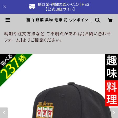
福岡発-刺繍の森X-CLOTHES
【公式通販サイト】
面白 野菜 果物 電車 花 ワンポイント
刺繍 帽子 ベースボールキャップ バイ
カラー メンズ レディース コットン 雑
貨 グッズ 自社ブランド 柄 クリスマス
納期や注文方法など ご不明点があれば【お問い合わせ
ori-a-cap70-b09-s | 刺繍の森X
フォーム】よりご相談ください。
-CLOTHES【公式通販サイト】