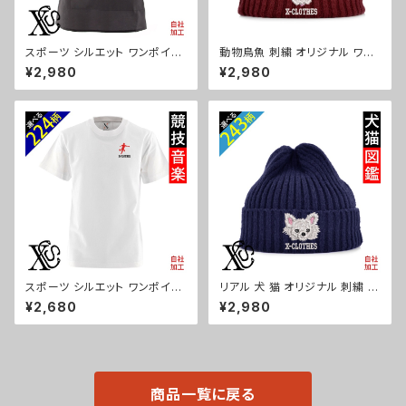
スポーツ シルエット ワンポイン
動物鳥魚 刺繍 オリジナル ワン
ト エプロン 刺繍 ワンピース レ
ポイント ニット キャップ ワッチ
¥2,980
¥2,980
ディース 撥水加工 おしゃれ か
リブニット 帽子 ニット帽 リブ編
わいい 脇ボタン マタニティ ミド
み メンズ レディース 秋冬 自社
ル ギフト 母の日 保育士 カフェ
ブランド ロゴ グッズ 柄 おしゃ
無地 サロン リボン ブラック 黒
れ プレゼント 馬 鳥 インコ 文鳥
グッズ 文字 面白い おもしろ 卒
パンダ 魚 動物 ori-a-cap25-
団 記念品 部活 卒業 ori-a-tao
b06-s
15-b08-s
スポーツ シルエット ワンポイン
リアル 犬 猫 オリジナル 刺繍 ワ
ト 刺繍 プレゼント 5.6oz オリ
ンポイント ニット キャップ ワッ
¥2,680
¥2,980
ジナル 半袖 Tシャツ メンズ ロ
チ リブニット 帽子 ニット帽 リブ
ゴ おしゃれ tシャツ 無地 カット
編み メンズ レディース 秋冬 自
ソー 和柄 白 ホワイト グレー 灰
社ブランド ロゴ グッズ 柄 誕生
自社ブランド 父の日 お祭り トッ
日 プレゼント 三毛猫 柴犬 チワ
プス グッズ 文字 面白い おもし
ワ シーズー シュナウザー パグ
ろ 卒団 記念品 部活 卒業 ori-a
ペキニーズ ori-a-cap25-b10
商品一覧に戻る
m-tst2-g08-s
-s