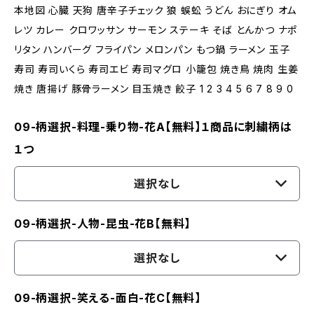
本地図 心臓 天狗 唐辛子チェック 狼 蜈蚣 うどん おにぎり オム
レツ カレー クロワッサン サーモン ステーキ そば とんかつ ナポ
リタン ハンバーグ フライパン メロンパン もつ鍋 ラーメン 玉子
寿司 寿司いくら 寿司エビ 寿司マグロ 小籠包 焼き鳥 焼肉 生姜
焼き 唐揚げ 豚骨ラーメン 目玉焼き 餃子 1 2 3 4 5 6 7 8 9 0
09-柄選択-料理-乗り物-花A【無料】１商品に刺繍柄は
１つ
選択なし
09-柄選択-人物-昆虫-花B【無料】
選択なし
09-柄選択-笑える-面白-花C【無料】