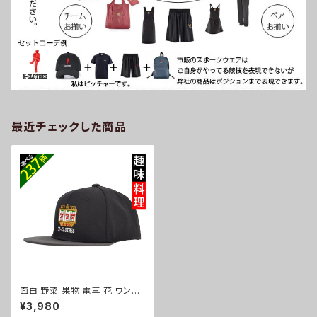
最近チェックした商品
面白 野菜 果物 電車 花 ワンポ
イント 刺繍 帽子 ベースボール
¥3,980
キャップ バイカラー メンズ レデ