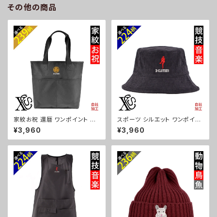
その他の商品
cap68-b10-s
家紋お祝 還暦 ワンポイント 刺
スポーツ シルエット ワンポイン
繍 オリジナル ナイロン トートバ
ト 刺繍 コーデュロイ バケットハ
¥3,960
¥3,960
ッグ メンズ ハンドバッグ 自社ブ
ット メンズ レディース 帽子 自
ランド ロゴ グッズ 柄 誕生日 プ
社ブランド ロゴ グッズ 柄 サッカ
レゼント 丸に 五瓜 桔梗 巴 藤
ー 野球 テニス 空手 剣道 卓球
羽 菱 唐花 木瓜 蔦 桐 ori-a-b
釣り 誕生日 プレゼント ori-a-c
ag52-b07-s
ap39-b08-s