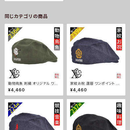
ィース コットン 雑貨 グッズ 自社
ブランド 柄 クリスマス ori-a-c
ap70-b09-s
同じカテゴリの商品
動物鳥魚 刺繍 オリジナル ワン
家紋お祝 還暦 ワンポイント 刺
ポイント 帽子 コットン ハンチン
繍 帽子 コットン ハンチング メ
¥4,460
¥4,460
グ メンズ レディース インナーメ
ンズ レディース インナーメッシ
ッシュ 雑貨 グッズ 自社ブランド
ュ 雑貨 グッズ 自社ブランド 柄
柄 馬 豚 魚 クリスマス ori-a-c
丸に 五瓜 桔梗 巴 藤 羽 菱 唐
ap68-b06-s
花 木瓜 蔦 桐 クリスマス ori-a
-cap68-b07-s