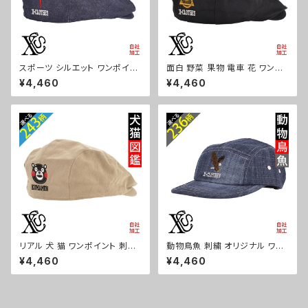
スポーツ シルエット ワンポイン
面白 野菜 果物 電車 花 ワンポ
ト 刺繍 帽子 コットン ハンチン
イント 刺繍 帽子 コットン ハン
¥4,460
¥4,460
グ メンズ レディース インナーメ
チング メンズ レディース インナ
ッシュ 雑貨 グッズ 自社ブランド
ーメッシュ 雑貨 グッズ 自社ブラ
卒業 記念品 部活 卒団 サッカー
ンド 柄 クリスマス ori-a-cap6
バスケ テニス 誕生日 クリスマ
8-b09-s
ス ori-a-cap68-b08-s
リアル 犬 猫 ワンポイント 刺繍
動物鳥魚 刺繍 オリジナル ワン
帽子 コットン ハンチング メンズ
ポイント デニム ジェットキャップ
¥4,460
¥4,460
レディース インナーメッシュ 雑
ウォッシュ加工 帽子 メンズ レデ
貨 グッズ 自社ブランド 柄 柴犬
ィース ピグメント 雑貨 グッズ 自
チワワ シーズー シュナウザー
社ブランド 柄 馬 豚 魚 クリスマ
パグ コーイケルホンディエ ビシ
ス ori-a-cap69-b06-s
ョンフリーゼ クリスマス ori-a-