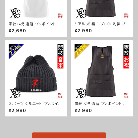
家紋お祝 還暦 ワンポイント 刺
リアル 犬 猫 エプロン 刺繍 プレ
繍 オリジナル5.6oz オリジナル
ゼント ワンポイント ワンピース
¥2,680
¥2,980
半袖 Tシャツ メンズ ロゴ おし
レディース 撥水加工 おしゃれ
ゃれ tシャツ 無地 カットソー 和
かわいい 脇ボタン マタニティ ギ
柄 白 ホワイト グレー 自社ブラ
フト 母の日 保育士 カフェ 無地
ンド 父の日 グッズ 柄 丸に 五瓜
サロン 黒 グッズ 柄 柴犬 チワワ
桔梗 巴 藤 羽 菱 唐花 木瓜 蔦
シーズー シュナウザー パグ X-
桐 織田信長 ori-am-tst2-g0
CLOTHES 猫図鑑 犬図鑑 ori-
7-s
a-tao15-b10-s
スポーツ シルエット ワンポイン
家紋お祝 還暦 ワンポイント 刺
ト 刺繍 ニット キャップ ワッチ リ
繍 オリジナル エプロン ワンピ
¥2,980
¥2,980
ブニット 帽子 ニット帽 リブ編み
ース レディース 撥水加工 おし
メンズ レディース 秋冬 自社ブラ
ゃれ かわいい 脇ボタン マタニ
ンド ロゴ グッズ 柄 サッカー 野
ティ ミドル ギフト 母の日 保育
球 テニス 空手 剣道 卓球 釣り
士 カフェ 無地 ブラック 黒 グッ
誕生日 プレゼント ori-a-cap2
ズ 柄 丸に 五瓜 桔梗 巴 藤 羽
5-b08-s
菱 唐花 木瓜 蔦 桐 ori-a-tao1