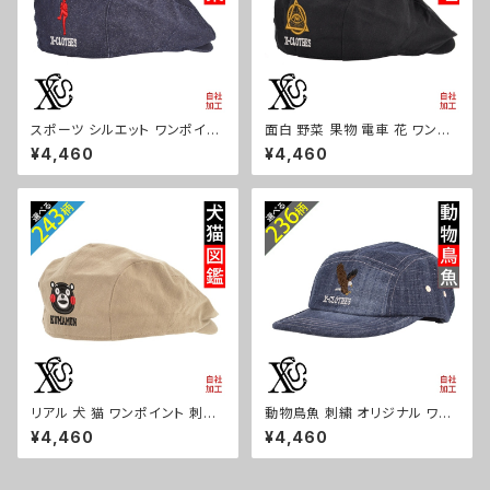
スポーツ シルエット ワンポイン
面白 野菜 果物 電車 花 ワンポ
ト 刺繍 帽子 コットン ハンチン
イント 刺繍 帽子 コットン ハン
¥4,460
¥4,460
グ メンズ レディース インナーメ
チング メンズ レディース インナ
ッシュ 雑貨 グッズ 自社ブランド
ーメッシュ 雑貨 グッズ 自社ブラ
卒業 記念品 部活 卒団 サッカー
ンド 柄 クリスマス ori-a-cap6
バスケ テニス 誕生日 クリスマ
8-b09-s
ス ori-a-cap68-b08-s
リアル 犬 猫 ワンポイント 刺繍
動物鳥魚 刺繍 オリジナル ワン
帽子 コットン ハンチング メンズ
ポイント デニム ジェットキャップ
¥4,460
¥4,460
レディース インナーメッシュ 雑
ウォッシュ加工 帽子 メンズ レデ
貨 グッズ 自社ブランド 柄 柴犬
ィース ピグメント 雑貨 グッズ 自
チワワ シーズー シュナウザー
社ブランド 柄 馬 豚 魚 クリスマ