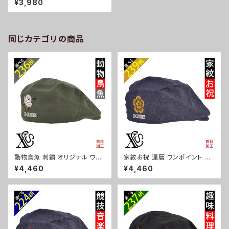
¥3,980
カラー メンズ レディース コット
ン 雑貨 グッズ 自社ブランド 柄
柴犬 チワワ シーズー シュナウ
ザー パグ コーイケルホンディエ
ビションフリーゼ クリスマス ori
同じカテゴリの商品
-a-cap70-b10-s
動物鳥魚 刺繍 オリジナル ワン
家紋お祝 還暦 ワンポイント 刺
ポイント 帽子 コットン ハンチン
繍 帽子 コットン ハンチング メ
¥4,460
¥4,460
グ メンズ レディース インナーメ
ンズ レディース インナーメッシ
ッシュ 雑貨 グッズ 自社ブランド
ュ 雑貨 グッズ 自社ブランド 柄
柄 馬 豚 魚 クリスマス ori-a-c
丸に 五瓜 桔梗 巴 藤 羽 菱 唐
ap68-b06-s
花 木瓜 蔦 桐 クリスマス ori-a
-cap68-b07-s