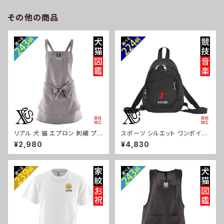
パグ コーイケルホンディエ ビシ
ス ori-a-cap69-b06-s
ョンフリーゼ クリスマス ori-a-
その他の商品
cap68-b10-s
リアル 犬 猫 エプロン 刺繍 プレ
スポーツ シルエット ワンポイン
ゼント ワンポイント ワンピース
ト 刺繍 リュック バックパック ボ
¥2,980
¥4,830
レディース 撥水加工 おしゃれ
ディバッグ レディース メンズ デ
かわいい フリル ティアード フレ
イパック 雑貨 グッズ 自社ブラン
ア ギフト 母の日 保育士 カフェ
ド 卒業 記念品 部活 卒団 サッ
サロン 黒 グッズ 柄 柴犬 チワワ
カー バスケ テニス 誕生日 クリ
シーズー シュナウザー パグ X-
スマス ori-a-bg170-b08-s
CLOTHES 猫図鑑 犬図鑑 ori-
a-tao13-b10-s