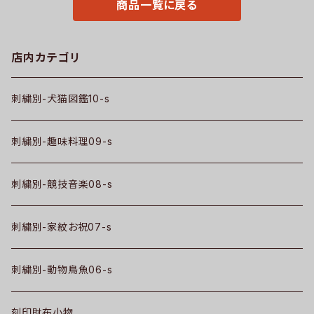
商品一覧に戻る
5-b07-s
店内カテゴリ
刺繍別-犬猫図鑑10-s
刺繍別-趣味料理09-s
刺繍別-競技音楽08-s
刺繍別-家紋お祝07-s
刺繍別-動物鳥魚06-s
刻印財布小物