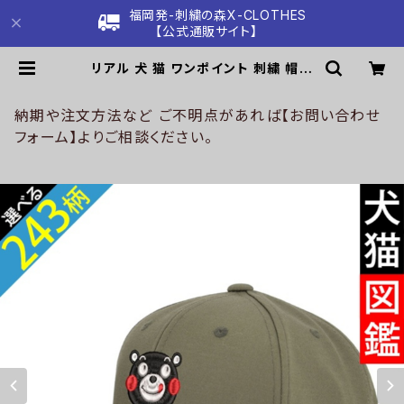
福岡発-刺繍の森X-CLOTHES
【公式通販サイト】
リアル 犬 猫 ワンポイント 刺繍 帽子
ベースボールキャップ バイカラー メ
ンズ レディース コットン 雑貨 グッズ
自社ブランド 柄 柴犬 チワワ シーズ
納期や注文方法など ご不明点があれば【お問い合わせ
ー シュナウザー パグ コーイケルホン
フォーム】よりご相談ください。
ディエ ビションフリーゼ クリスマス o
ri-a-cap70-b10-s | 刺繍の森X-
CLOTHES【公式通販サイト】