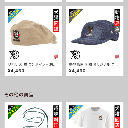
ッシュ 雑貨 グッズ 自社ブランド
ーメッシュ 雑貨 グッズ 自社ブラ
卒業 記念品 部活 卒団 サッカー
ンド 柄 クリスマス ori-a-cap6
バスケ テニス 誕生日 クリスマ
8-b09-s
ス ori-a-cap68-b08-s
リアル 犬 猫 ワンポイント 刺繍
動物鳥魚 刺繍 オリジナル ワン
帽子 コットン ハンチング メンズ
ポイント デニム ジェットキャップ
¥4,460
¥4,460
レディース インナーメッシュ 雑
ウォッシュ加工 帽子 メンズ レデ
貨 グッズ 自社ブランド 柄 柴犬
ィース ピグメント 雑貨 グッズ 自
チワワ シーズー シュナウザー
社ブランド 柄 馬 豚 魚 クリスマ
パグ コーイケルホンディエ ビシ
ス ori-a-cap69-b06-s
ョンフリーゼ クリスマス ori-a-
その他の商品
cap68-b10-s