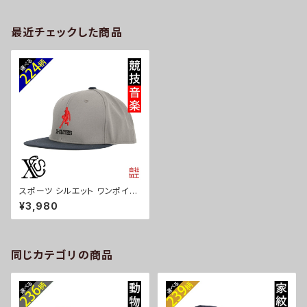
最近チェックした商品
スポーツ シルエット ワンポイン
ト 刺繍 帽子 ベースボールキャ
¥3,980
ップ バイカラー メンズ レディー
ス コットン 雑貨 グッズ 自社ブラ
ンド 卒業 記念品 部活 卒団 サ
ッカー バスケ テニス 誕生日 ク
リスマス ori-a-cap70-g08-
同じカテゴリの商品
s