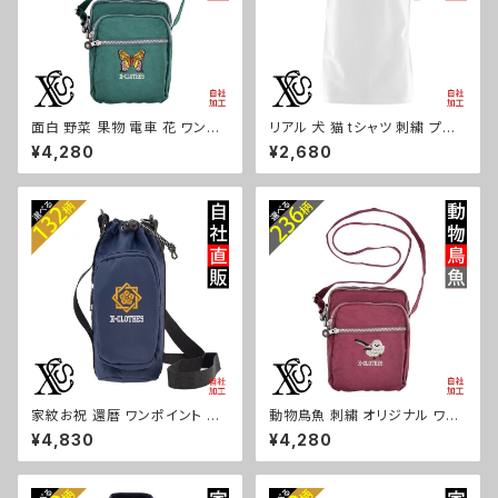
面白 野菜 果物 電車 花 ワンポ
リアル 犬 猫 tシャツ 刺繍 プレ
イント 刺繍 ミニ ショルダーバッ
ゼント 5.6oz オリジナル 半袖
¥4,280
¥2,680
グ レディース メンズ スマホ シ
Tシャツ メンズ ワンポイント ロ
ェニール 軽量 小物 ワンショル
ゴ おしゃれ 無地 カットソー 和
ダーバック グッズ 自社ブランド
グッズ 柄 柴犬 チワワ シーズー
柄 ori-a-bag75-b09-s
シュナウザー パグ フレンチブル
ドッグ X-CLOTHES 猫図鑑 犬
図鑑 ori-am-tst2-g10-s
家紋お祝 還暦 ワンポイント 刺
動物鳥魚 刺繍 オリジナル ワン
繍ボトルケース ペットボトルホ
ポイント ミニ ショルダーバッグ
¥4,830
¥4,280
ルダー 保冷 保温 670ml レデ
レディース メンズ スマホ シェニ
ィース メンズ 雑貨 グッズ 自社
ール 軽量 小物 ワンショルダー
ブランド 柄 丸に 五瓜 桔梗 巴
バック グッズ 自社ブランド 柄