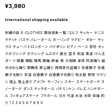
¥3,980
International shipping available
刺繍の森 X-CLOTHES 競技音楽一覧：ゴルフ サッカー テニス
ラケット バスケ バレーボール ボーリング ラグビー ギター サッ
クス チューバ トロンボーン バイオリン ピアノ ベース 音符 キッ
クボクシング ボクシング ムエタイ 居合 空手 剣道 柔道 けん玉
ダーツ 囲碁 競艇 競馬 競輪 麻雀-発 大相撲 卓球 阿波踊り 越
中おわら踊り 歌舞伎 郡上踊り 西馬音内盆踊り 赤連獅子 赤連
獅子毛振り 茶道 白連獅子 白連獅子毛振り 和太鼓 野球 マラソ
ン 陸上 陸上走り アメフト サーフィン スキー スケートボード ス
ノーボード ダンス ドッチボール バドミントン バレエ ハンドボー
ル フィギュアスケート フラガール ヨガ 弓道 水泳 水球 体操 釣
り 1 2 3 4 5 6 7 8 9 0