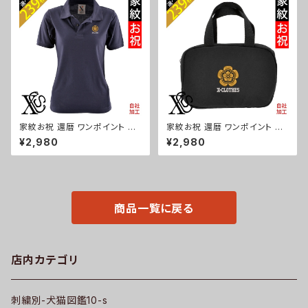
藤 羽 菱 唐花 木瓜 蔦 桐 ロゴ
馬 豚 魚 ori-a-bag75-b06-
スカル ori-a-bg173-b07-s
s
家紋お祝 還暦 ワンポイント 刺
家紋お祝 還暦 ワンポイント 刺
繍 オリジナル 半袖 ポロシャツ
繍 保温保冷ミニバッグ エコバッ
¥2,980
¥2,980
レディース 無地 ロゴ おしゃれ
グ 軽量 バッグインバッグ レディ
ゴルフ 吸汗速乾 黒 ブラック ネ
ース メンズ 雑貨 グッズ 自社ブ
イビー 紺 母の日 グッズ 柄 丸
ランド 柄 丸に 五瓜 桔梗 巴 藤
に 五瓜 桔梗 巴 藤 羽 菱 唐花
羽 菱 唐花 木瓜 蔦 桐 クリスマ
木瓜 蔦 桐 織田信長 徳川家康
ス ori-a-bg115-b07-s
ori-aw-poh2-b07-s
商品一覧に戻る
店内カテゴリ
刺繍別-犬猫図鑑10-s