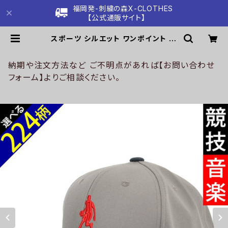
福岡発-刺繍の森X-CLOTHES
【公式通販サイト】
スポーツ シルエット ワンポイント 刺
繍 帽子 ベースボールキャップ バイカ
ラー メンズ レディース コットン 雑貨
グッズ 自社ブランド 卒業 記念品 部
納期や注文方法など ご不明点があれば【お問い合わせ
活 卒団 サッカー バスケ テニス 誕生
フォーム】よりご相談ください。
日 クリスマス ori-a-cap70-g08-
s | 刺繍の森X-CLOTHES【公式通
販サイト】