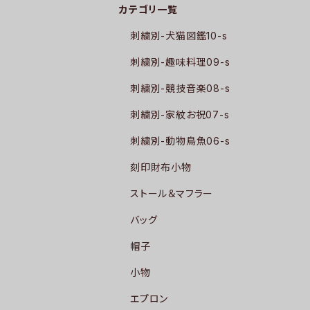
カテゴリ一覧
刺繍別-犬猫図鑑10-s
刺繍別-趣味料理09-s
刺繍別-競技音楽08-s
刺繍別-家紋お祝07-s
刺繍別-動物鳥魚06-s
刻印財布小物
ストール＆マフラー
バッグ
帽子
小物
エプロン