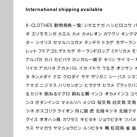
International shipping available
X-CLOTHES 動物鳥魚一覧：シマエナガ ハシビロコウ 
ギ エゾモモンガ カエル カメ カメレオン カワウソ キン
ター シマリス セマルハコガメ チンチラ トカゲ ネザーラン
レット フトアゴヒゲトカゲ ホーランドロップ ミドリガメ モ
アルパカ カバ カピバラ カンガルー親子 キリン サイ マーモ
リイカ アカハタ アカメバル イカ イトウ うなぎ オジサン
タ キンメダイ クエ クロダイ サケ ザリガニ シーバス シマ
ナマズ ニジマス ハリセンボン ヒラマサ ヒラメ ブラックバス
るカジキ 跳ねるマグロ 跳ねる鯛 インコ オカメインコ コ
ンコ ボタンインコ マメルリハ メジロ 桜文鳥 白文鳥 文鳥
ツネ ボスゴリラ ライオン 月に狼 虎 北極キツネ 北極クマ
グイス オオハシ鳥 カワセミ キビタキ ジョウビタキ ツバメ
ラス ヤマガラ ヤマショウビン ルリビタキ 鴨 紅冠鳥 雀 雷鳥 1 2