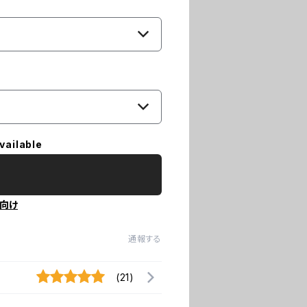
vailable
向け
通報する
(21)