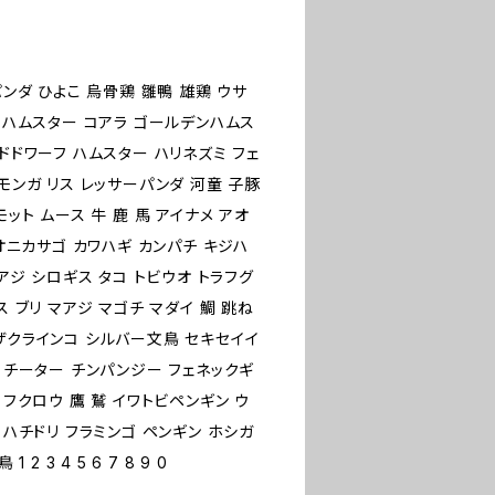
パンダ ひよこ 烏骨鶏 雛鴨 雄鶏 ウサ
クマハムスター コアラ ゴールデンハムス
ドドワーフ ハムスター ハリネズミ フェ
モンガ リス レッサーパンダ 河童 子豚
ット ムース 牛 鹿 馬 アイナメ アオ
 オニカサゴ カワハギ カンパチ キジハ
アジ シロギス タコ トビウオ トラフグ
 ブリ マアジ マゴチ マダイ 鯛 跳ね
ザクラインコ シルバー文鳥 セキセイイ
 チーター チンパンジー フェネックギ
 フクロウ 鷹 鷲 イワトビペンギン ウ
 ハチドリ フラミンゴ ペンギン ホシガ
 3 4 5 6 7 8 9 0