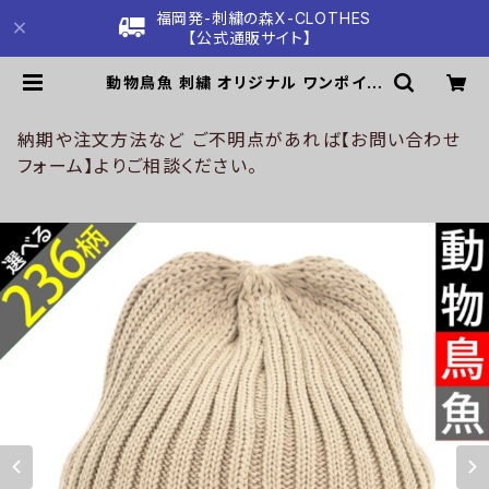
福岡発-刺繍の森X-CLOTHES
【公式通販サイト】
動物鳥魚 刺繍 オリジナル ワンポイン
ト 帽子 アクリル カラーワッチ ニット
帽 ニットキャップ メンズ レディース
秋冬 雑貨 グッズ 自社ブランド 柄 馬
納期や注文方法など ご不明点があれば【お問い合わせ
豚 魚 クリスマス ori-a-cap74-g0
フォーム】よりご相談ください。
6-s | 刺繍の森X-CLOTHES【公式
通販サイト】