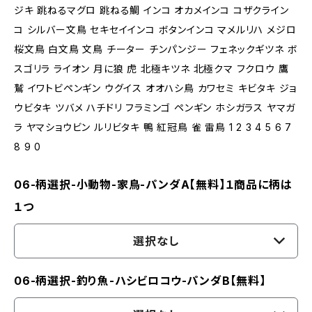
ジキ 跳ねるマグロ 跳ねる鯛 インコ オカメインコ コザクライン
コ シルバー文鳥 セキセイインコ ボタンインコ マメルリハ メジロ
桜文鳥 白文鳥 文鳥 チーター チンパンジー フェネックギツネ ボ
スゴリラ ライオン 月に狼 虎 北極キツネ 北極クマ フクロウ 鷹
鷲 イワトビペンギン ウグイス オオハシ鳥 カワセミ キビタキ ジョ
ウビタキ ツバメ ハチドリ フラミンゴ ペンギン ホシガラス ヤマガ
ラ ヤマショウビン ルリビタキ 鴨 紅冠鳥 雀 雷鳥 1 2 3 4 5 6 7
8 9 0
06-柄選択-小動物-家鳥-パンダA【無料】１商品に柄は
１つ
選択なし
06-柄選択-釣り魚-ハシビロコウ-パンダB【無料】