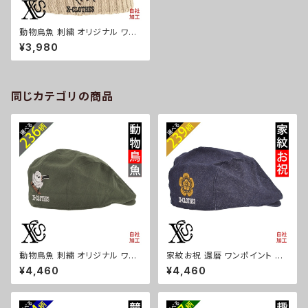
動物鳥魚 刺繍 オリジナル ワン
ポイント 帽子 アクリル カラーワ
¥3,980
ッチ ニット帽 ニットキャップ メン
ズ レディース 秋冬 雑貨 グッズ
自社ブランド 柄 馬 豚 魚 クリス
マス ori-a-cap74-g06-s
同じカテゴリの商品
動物鳥魚 刺繍 オリジナル ワン
家紋お祝 還暦 ワンポイント 刺
ポイント 帽子 コットン ハンチン
繍 帽子 コットン ハンチング メ
¥4,460
¥4,460
グ メンズ レディース インナーメ
ンズ レディース インナーメッシ
ッシュ 雑貨 グッズ 自社ブランド
ュ 雑貨 グッズ 自社ブランド 柄
柄 馬 豚 魚 クリスマス ori-a-c
丸に 五瓜 桔梗 巴 藤 羽 菱 唐
ap68-b06-s
花 木瓜 蔦 桐 クリスマス ori-a