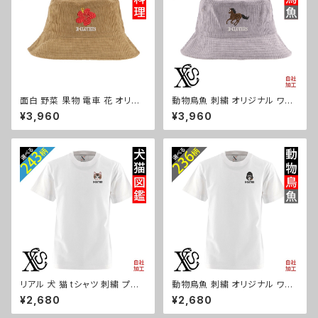
8-s
面白 野菜 果物 電車 花 オリジ
動物鳥魚 刺繍 オリジナル ワン
ナル 刺繍 ワンポイント コーデュ
ポイント コーデュロイ バケット
¥3,960
¥3,960
ロイ バケットハット メンズ レデ
ハット メンズ レディース 帽子
ィース 帽子 自社ブランド ロゴ
自社ブランド ロゴ グッズ 柄 お
グッズ 柄 ori-a-cap39-b09-
しゃれ プレゼント 馬 鳥 インコ
s
文鳥 パンダ 魚 動物 ori-a-cap
39-b06-s
リアル 犬 猫 tシャツ 刺繍 プレ
動物鳥魚 刺繍 オリジナル ワン
ゼント 5.6oz オリジナル 半袖
ポイント 5.6oz 半袖 Tシャツ
¥2,680
¥2,680
Tシャツ メンズ ワンポイント ロ
メンズ ロゴ おしゃれ tシャツ 無
ゴ おしゃれ 無地 カットソー 和
地 カットソー 白 ホワイト グレ