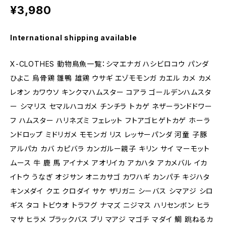
¥3,980
International shipping available
X-CLOTHES 動物鳥魚一覧：シマエナガ ハシビロコウ パンダ
ひよこ 烏骨鶏 雛鴨 雄鶏 ウサギ エゾモモンガ カエル カメ カメ
レオン カワウソ キンクマハムスター コアラ ゴールデンハムスタ
ー シマリス セマルハコガメ チンチラ トカゲ ネザーランドドワー
フ ハムスター ハリネズミ フェレット フトアゴヒゲトカゲ ホーラ
ンドロップ ミドリガメ モモンガ リス レッサーパンダ 河童 子豚
アルパカ カバ カピバラ カンガルー親子 キリン サイ マーモット
ムース 牛 鹿 馬 アイナメ アオリイカ アカハタ アカメバル イカ
イトウ うなぎ オジサン オニカサゴ カワハギ カンパチ キジハタ
キンメダイ クエ クロダイ サケ ザリガニ シーバス シマアジ シロ
ギス タコ トビウオ トラフグ ナマズ ニジマス ハリセンボン ヒラ
マサ ヒラメ ブラックバス ブリ マアジ マゴチ マダイ 鯛 跳ねるカ