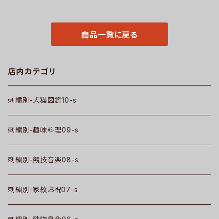
グッズ 柄 柴犬 チワワ シーズー
ー 自社ブランド 父の日 柄 馬
シュナウザー パグ フレンチブル
鳥 豚 魚 グッズ ori-am-tst2-
ドッグ X-CLOTHES 猫図鑑 犬
g06-s
図鑑 ori-am-tst2-g10-s
商品一覧に戻る
店内カテゴリ
刺繍別-犬猫図鑑10-s
刺繍別-趣味料理09-s
刺繍別-競技音楽08-s
刺繍別-家紋お祝07-s