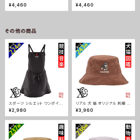
帽子 コットン ハンチング メンズ
ポイント デニム ジェットキャップ
¥4,460
¥4,460
レディース インナーメッシュ 雑
ウォッシュ加工 帽子 メンズ レデ
貨 グッズ 自社ブランド 柄 柴犬
ィース ピグメント 雑貨 グッズ 自
チワワ シーズー シュナウザー
社ブランド 柄 馬 豚 魚 クリスマ
パグ コーイケルホンディエ ビシ
ス ori-a-cap69-b06-s
ョンフリーゼ クリスマス ori-a-
その他の商品
cap68-b10-s
スポーツ シルエット ワンポイン
リアル 犬 猫 オリジナル 刺繍 ワ
ト 刺繍 エプロン ワンピース レ
ンポイント コーデュロイ バケッ
¥2,980
¥3,960
ディース 撥水加工 おしゃれ か
トハット メンズ レディース 帽子
わいい フリル ティアード フレア
自社ブランド ロゴ グッズ 柄 誕
ギフト 母の日 保育士 カフェ サ
生日 プレゼント 三毛猫 柴犬 チ
ロン リボン ブラック 黒 グッズ
ワワ シーズー シュナウザー パ
文字 面白い おもしろ 卒団 記念
グ ペキニーズ ori-a-cap39-b
品 部活 卒業 ori-a-tao13-b0
10-s