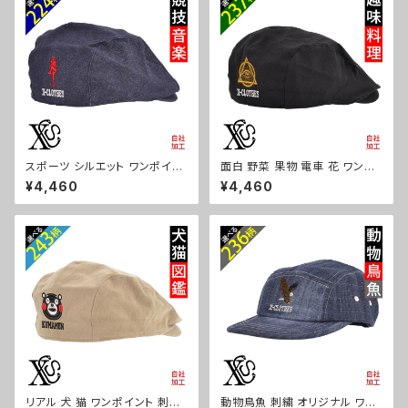
-cap68-b07-s
スポーツ シルエット ワンポイン
面白 野菜 果物 電車 花 ワンポ
ト 刺繍 帽子 コットン ハンチン
イント 刺繍 帽子 コットン ハン
¥4,460
¥4,460
グ メンズ レディース インナーメ
チング メンズ レディース インナ
ッシュ 雑貨 グッズ 自社ブランド
ーメッシュ 雑貨 グッズ 自社ブラ
卒業 記念品 部活 卒団 サッカー
ンド 柄 クリスマス ori-a-cap6
バスケ テニス 誕生日 クリスマ
8-b09-s
ス ori-a-cap68-b08-s
リアル 犬 猫 ワンポイント 刺繍
動物鳥魚 刺繍 オリジナル ワン