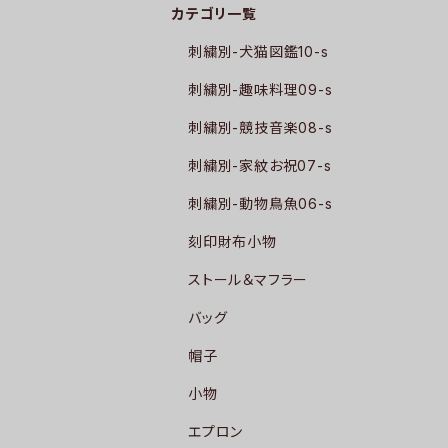
カテゴリ一覧
刺繍別-犬猫図鑑10-s
刺繍別-趣味料理09-s
刺繍別-競技音楽08-s
刺繍別-家紋お祝07-s
刺繍別-動物鳥魚06-s
刻印財布小物
ストール＆マフラー
バッグ
帽子
小物
エプロン