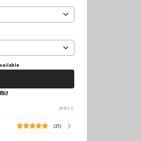
vailable
向け
通報する
(21)