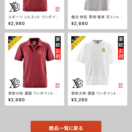
スポーツ シルエット ワンポイン
面白 野菜 果物 電車 花 tシャツ
ト 刺繍 半袖 ポロシャツ メンズ
リアル 刺繍 プレゼント 5.6oz
¥2,980
¥2,680
オリジナル 無地 ロゴ おしゃれ
オリジナル 半袖 Tシャツ メンズ
ゴルフ 吸汗速乾 赤 レッド ワイ
ワンポイント ロゴ おしゃれ 無
ン 父の日 お祭り トップス グッ
地 カットソー 和柄 グッズ ori-a
ズ 文字 面白い おもしろ 卒団
m-tst2-g09-s
記念品 部活 卒業 ori-am-poh
2-r08-s
家紋お祝 還暦 ワンポイント 刺
家紋お祝 還暦 ワンポイント 刺
繍 オリジナル 半袖 ポロシャツ
繍 5.6オンス ビッグシルエット
¥2,980
¥3,280
メンズ 無地 ロゴ おしゃれ ゴル
半袖 Tシャツ メンズ グッズ 白
フ 吸汗速乾 赤 レッド ワイン 父
ホワイト カットソー 黒 ブラック
の日 お祭り グッズ 柄 丸に 五
柄 丸に 五瓜 桔梗 巴 藤 羽 菱
瓜 桔梗 巴 藤 羽 菱 唐花 木瓜
唐花 木瓜 蔦 桐 ori-am-tst6-
蔦 桐 織田信長 徳川家康 ori-a
g07-s
m-poh2-r07-s
商品一覧に戻る