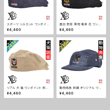
スポーツ シルエット ワンポイン
面白 野菜 果物 電車 花 ワンポ
ト 刺繍 帽子 コットン ハンチン
イント 刺繍 帽子 コットン ハン
¥4,460
¥4,460
グ メンズ レディース インナーメ
チング メンズ レディース インナ
ッシュ 雑貨 グッズ 自社ブランド
ーメッシュ 雑貨 グッズ 自社ブラ
卒業 記念品 部活 卒団 サッカー
ンド 柄 クリスマス ori-a-cap6
バスケ テニス 誕生日 クリスマ
8-b09-s
ス ori-a-cap68-b08-s
リアル 犬 猫 ワンポイント 刺繍
動物鳥魚 刺繍 オリジナル ワン
帽子 コットン ハンチング メンズ
ポイント デニム ジェットキャップ
¥4,460
¥4,460
レディース インナーメッシュ 雑
ウォッシュ加工 帽子 メンズ レデ
貨 グッズ 自社ブランド 柄 柴犬
ィース ピグメント 雑貨 グッズ 自
チワワ シーズー シュナウザー
社ブランド 柄 馬 豚 魚 クリスマ
パグ コーイケルホンディエ ビシ
ス ori-a-cap69-b06-s
ョンフリーゼ クリスマス ori-a-