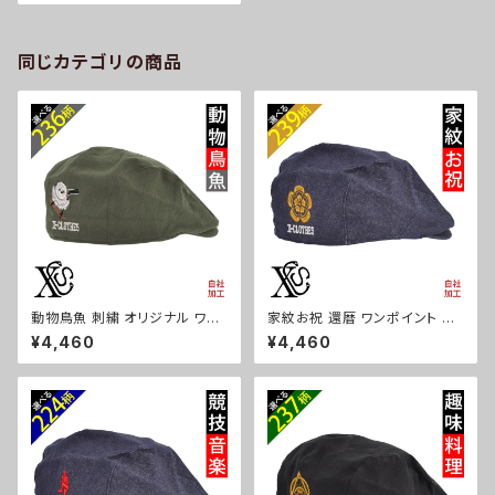
ツートン 平つば メンズ 雑貨 グ
ッズ 自社ブランド 柄 クリスマス
ori-a-cap82-b09-s
同じカテゴリの商品
動物鳥魚 刺繍 オリジナル ワン
家紋お祝 還暦 ワンポイント 刺
ポイント 帽子 コットン ハンチン
繍 帽子 コットン ハンチング メ
¥4,460
¥4,460
グ メンズ レディース インナーメ
ンズ レディース インナーメッシ
ッシュ 雑貨 グッズ 自社ブランド
ュ 雑貨 グッズ 自社ブランド 柄
柄 馬 豚 魚 クリスマス ori-a-c
丸に 五瓜 桔梗 巴 藤 羽 菱 唐
ap68-b06-s
花 木瓜 蔦 桐 クリスマス ori-a
-cap68-b07-s