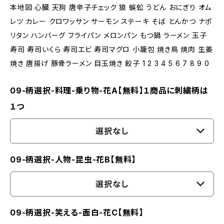
本地図 心臓 天狗 唐辛子チェック 狼 蜈蚣 うどん おにぎり オム
レツ カレー クロワッサン サーモン ステーキ そば とんかつ ナポ
リタン ハンバーグ フライパン メロンパン もつ鍋 ラーメン 玉子
寿司 寿司いくら 寿司エビ 寿司マグロ 小籠包 焼き鳥 焼肉 生姜
焼き 唐揚げ 豚骨ラーメン 目玉焼き 餃子 1 2 3 4 5 6 7 8 9 0
09-柄選択-料理-乗り物-花A【無料】１商品に刺繍柄は
１つ
選択なし
09-柄選択-人物-昆虫-花B【無料】
選択なし
09-柄選択-笑える-面白-花C【無料】