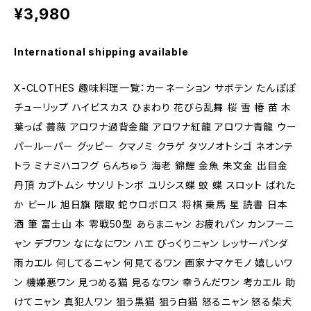
¥3,980
International shipping available
X-CLOTHES 趣味料理一覧：カーネーション サボテン たんぽぽ
チューリップ ハイビスカス ひまわり 花びら乱舞 桜 雪 椿 苗 木
葉っぱ 薔薇 アロワナ過背金龍 アロワナ紅龍 アロワナ青龍 ウー
パールーパー グッピー クマノミ クラゲ タツノオトシゴ ネオンテ
トラ ミナミハコフグ らんちゅう 海老 錦鯉 金魚 朱文金 出目金
丹頂 カブトムシ サソリ トンボ ユリシス蝶 蚊 蝶 スロット ばれた
か ビール 旭日旗 隈取 蛇ウロボロス 将棋 乗馬 星 読書 日本
酒 筆 富士山 本 零戦50型 あらまニャン お疲れパン カンフーニ
ャン デブワン なになにワン ハエ びっくりニャン レッサーパンダ
雨カエル 何してるニャン 何見てるワン 画家ナマケモノ 嬉しいワ
ン 機嫌悪ワン 見つめる猫 見るなワン 幸うんだワン 考カエル 助
けてニャン 真犯人ワン 狙う黒猫 狙う白猫 怒るニャン 怒る柴犬