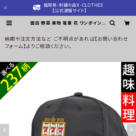
福岡発-刺繍の森X-CLOTHES
【公式通販サイト】
面白 野菜 果物 電車 花 ワンポイント
刺繍 帽子 撥水加工 軽量 ベースボー
ルキャップ ナイロン ツートン 平つば
メンズ 雑貨 グッズ 自社ブランド 柄
納期や注文方法など ご不明点があれば【お問い合わせ
クリスマス ori-a-cap82-b09-s |
フォーム】よりご相談ください。
刺繍の森X-CLOTHES【公式通販サ
イト】