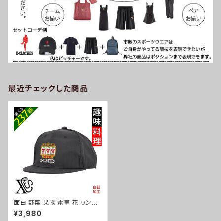
最近チェックした商品
面白 野菜 果物 電車 花 ワンポ
イント 刺繍 帽子 撥水加工 軽量
¥3,980
ベースボールキャップ ナイロン