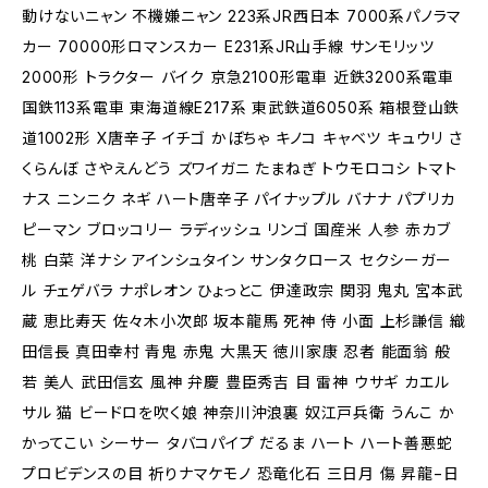
動けないニャン 不機嫌ニャン 223系JR西日本 7000系パノラマ
カー 70000形ロマンスカー E231系JR山手線 サンモリッツ
2000形 トラクター バイク 京急2100形電車 近鉄3200系電車
国鉄113系電車 東海道線E217系 東武鉄道6050系 箱根登山鉄
道1002形 X唐辛子 イチゴ かぼちゃ キノコ キャベツ キュウリ さ
くらんぼ さやえんどう ズワイガニ たまねぎ トウモロコシ トマト
ナス ニンニク ネギ ハート唐辛子 パイナップル バナナ パプリカ
ピーマン ブロッコリー ラディッシュ リンゴ 国産米 人参 赤カブ
桃 白菜 洋ナシ アインシュタイン サンタクロース セクシーガー
ル チェゲバラ ナポレオン ひょっとこ 伊達政宗 関羽 鬼丸 宮本武
蔵 恵比寿天 佐々木小次郎 坂本龍馬 死神 侍 小面 上杉謙信 織
田信長 真田幸村 青鬼 赤鬼 大黒天 徳川家康 忍者 能面翁 般
若 美人 武田信玄 風神 弁慶 豊臣秀吉 目 雷神 ウサギ カエル
サル 猫 ビードロを吹く娘 神奈川沖浪裏 奴江戸兵衛 うんこ か
かってこい シーサー タバコパイプ だるま ハート ハート善悪蛇
プロビデンスの目 祈りナマケモノ 恐竜化石 三日月 傷 昇龍−日