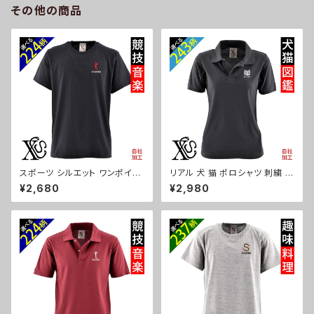
その他の商品
cap68-b10-s
スポーツ シルエット ワンポイン
リアル 犬 猫 ポロシャツ 刺繍 プ
ト 刺繍 プレゼント 5.6oz オリ
レゼント 半袖 レディース オリジ
¥2,680
¥2,980
ジナル 半袖 Tシャツ メンズ ロ
ナル 無地 ワンポイント ロゴ お
ゴ おしゃれ tシャツ 無地 カット
しゃれ ゴルフ 吸汗速乾 黒 紺 母
ソー 和柄 黒 ブラック ネイビー
の日 グッズ 柄 柴犬 チワワ シー
紺 自社ブランド 父の日 お祭り
ズー シュナウザー パグ フレンチ
トップス グッズ 文字 面白い お
ブルドッグ X-CLOTHES 猫図
もしろ 卒団 記念品 部活 卒業 o
鑑 犬図鑑 ori-aw-poh2-b10
ri-am-tst2-b08-s
-s