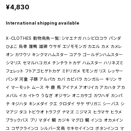
¥4,830
International shipping available
X-CLOTHES 動物鳥魚一覧：シマエナガ ハシビロコウ パンダ
ひよこ 烏骨 雛鴨 雄鶏 ウサギ エゾモモンガ カエル カメ カメレ
オン カワウソ キンクマハムスター コアラ ゴールデンハムスター
シマリス セマルハコガメ チンチラ トカゲ ハムスター ハリネズミ
フェレット フトアゴヒゲトカゲ ミドリガメ モモンガ リス レッサー
パンダ 河童 子豚 アルパカ カバ カピバラ カンガルー キリン サ
イ マーモット ムース 牛 鹿 馬 アイナメ アオリイカ アカハタ アカ
メバル イカ イトウ うなぎ オジサン オニカサゴ カワハギ カンパ
チ キジハタ キンメダイ クエ クロダイ サケ ザリガニ シーバス シ
マアジ タコ トビウオ トラフグ ナマズ ニジマス ヒラマサ ヒラメ
ブラックバス ブリ マダイ 鯛 カジキ マグロ 鯛 インコ オカメイン
コ コザクラインコ シルバー文鳥 セキセイインコ ボタンインコ マ