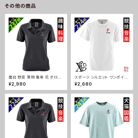
81-b06-s
ーゼ ori-a-bg180-b10-s
その他の商品
面白 野菜 果物 電車 花 ポロシ
スポーツ シルエット ワンポイン
ャツ リアル 刺繍 プレゼント 半
ト 刺繍 プレゼント 5.6oz オリ
¥2,980
¥2,680
袖 レディース オリジナル 無地
ジナル 半袖 Tシャツ メンズ ロ
ワンポイント ロゴ おしゃれ ゴル
ゴ おしゃれ tシャツ 無地 カット
フ 吸汗速乾 黒 紺 母の日 柄 グ
ソー 和柄 白 ホワイト グレー 灰
ッズ ori-aw-poh2-b09-s
自社ブランド 父の日 お祭り トッ
プス グッズ 文字 面白い おもし
ろ 卒団 記念品 部活 卒業 ori-a
m-tst2-g08-s