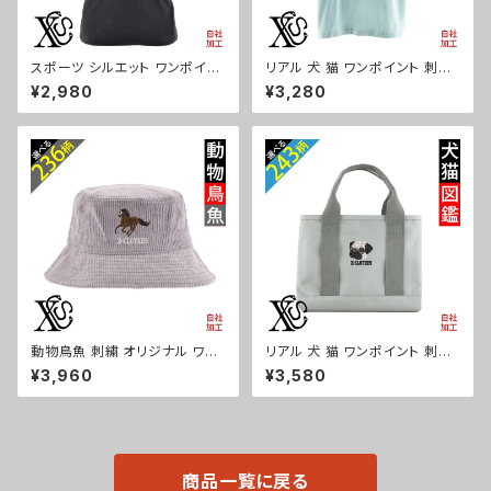
スポーツ シルエット ワンポイン
リアル 犬 猫 ワンポイント 刺繍
ト 刺繍 半袖 ポロシャツ レディ
5.6オンス ビッグシルエット 半
¥2,980
¥3,280
ース オリジナル 無地 ロゴ おし
袖 Tシャツ メンズ グッズ 白 ホ
ゃれ ゴルフ 吸汗速乾 黒 ブラッ
ワイト カットソー 黒 ブラック 柄
ク ネイビー 紺 母の日 お祭り ト
柴犬 チワワ シーズー シュナウ
ップス グッズ 文字 面白い おも
ザー パグ ori-am-tst6-g10-
しろ 卒団 記念品 部活 卒業 ori
s
-aw-poh2-b08-s
動物鳥魚 刺繍 オリジナル ワン
リアル 犬 猫 ワンポイント 刺繍
ポイント コーデュロイ バケット
オリジナル 仕分け上手 ミニトー
¥3,960
¥3,580
ハット メンズ レディース 帽子
トバッグ レディース 仕切り 便利
自社ブランド ロゴ グッズ 柄 お
トートバック メンズ グレー ロゴ
しゃれ プレゼント 馬 鳥 インコ
柄 無地 グッズ 父の日 母の日
文鳥 パンダ 魚 動物 ori-a-cap
プレゼントギフト ハシビロコウ
39-b06-s
シマエナガ 馬 パンダ ハリネズ
ミ ori-a-bag25-g10-s
商品一覧に戻る