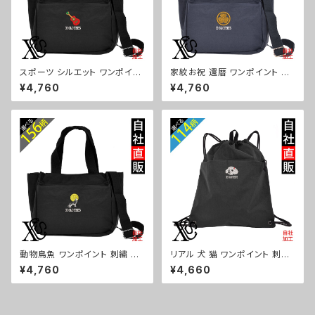
スポーツ シルエット ワンポイン
家紋お祝 還暦 ワンポイント 刺
ト 刺繍トート ショルダーバッグ
繍トート ショルダーバッグ カジ
¥4,760
¥4,760
カジュアル 軽量 レディース メン
ュアル 軽量 レディース メンズ
ズ 雑貨 グッズ 自社ブランド 柄
雑貨 グッズ 自社ブランド 柄 丸
卒業 記念品 部活 野球 サッカー
に 五瓜 桔梗 巴 藤 羽 菱 唐花
バスケ テニス 和太鼓 大相撲 or
木瓜 蔦 桐 ロゴ スカル ori-a-b
i-a-bg181-b08-s
g181-b07-s
動物鳥魚 ワンポイント 刺繍 ト
リアル 犬 猫 ワンポイント 刺繍
ート ショルダーバッグ カジュア
撥水 ナイロン ナップサック メン
¥4,760
¥4,660
ル 軽量 レディース メンズ 雑貨
ズ 大容量 ジム サブバッグ レデ
グッズ 自社ブランド 柄 馬 豚 魚
ィース 雑貨 グッズ 自社ブランド
シマエナガ ハリネズミ レッサー
柄 ギフト 柴犬 チワワ シーズー
パンダ 文鳥 インコ ori-a-bg1
シュナウザー パグ ビションフリ