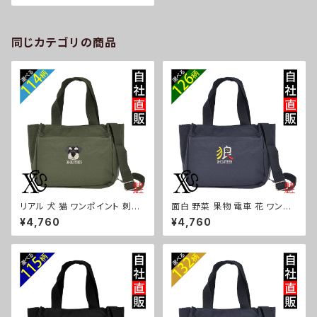
自社ブランド 柄 馬 豚 魚 シマエ
ナガ ハリネズミ レッサーパンダ
文鳥 インコ ori-a-bg174-b0
6-s
同じカテゴリの商品
リアル 犬 猫 ワンポイント 刺繍
面白 野菜 果物 電車 花 ワンポ
トート ショルダーバッグ カジュ
イント 刺繍トート ショルダーバ
¥4,760
¥4,760
アル 軽量 レディース メンズ 雑
ッグ カジュアル 軽量 レディース
貨 グッズ 自社ブランド 柄 ギフト
メンズ 雑貨 グッズ 自社ブランド
柴犬 チワワ シーズー シュナウ
柄 トマト リンゴ ラーメン 餃子
ザー パグ ビションフリーゼ ori-
鳥獣戯画 富士山 パチンコ ori-
a-bg181-b10-s
a-bg181-b09-s