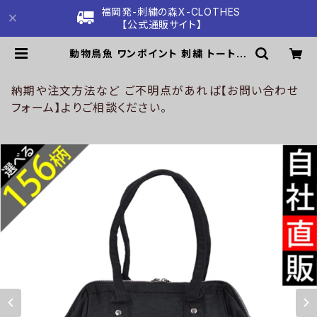
福岡発-刺繍の森X-CLOTHES
【公式通販サイト】
動物鳥魚 ワンポイント 刺繍 トートバ
ッグ ショルダー リュック レディース
ナイロン 雑貨 グッズ 自社ブランド 柄
馬 豚 魚 シマエナガ ハリネズミ レッ
納期や注文方法など ご不明点があれば【お問い合わせ
サーパンダ 文鳥 インコ ori-a-bg17
フォーム】よりご相談ください。
4-b06-s | 刺繍の森X-CLOTHES
【公式通販サイト】