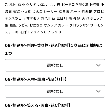
こ 風神 雷神 ウサギ カエル サル 猫 ビードロを吹く娘 神奈川沖
浪裏 奴江戸兵衛 うんこ シーサー だるま ハート 善悪蛇 プロビ
デンスの目 ナマケモノ 恐竜化石 三日月 傷 昇龍 天狗 チェック
狼 蜈蚣 うどん おにぎり オムレツ カレー クロワッサン サーモン
ステーキ そば 1 2 3 4 5 6 7 8 9 0
09-柄選択-料理-乗り物-花A【無料】１商品に刺繍柄は
１つ
選択なし
09-柄選択-人物-昆虫-花B【無料】
選択なし
09-柄選択-笑える-面白-花C【無料】