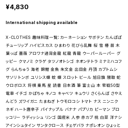
¥4,830
International shipping available
X-CLOTHES 趣味料理一覧：カーネーション サボテン たんぽぽ
チューリップ ハイビスカス ひまわり 花びら乱舞 桜 雪 椿 苗 木
葉っぱ 薔薇 アロワナ過背金龍 紅龍 青龍 ウーパールーパー グ
ッピー クマノミ クラゲ タツノオトシゴ ネオンテトラ ミナミハコフ
グ らんちゅう 海老 錦鯉 金魚 朱文金 出目金 丹頂 カブトムシ
サソリ トンボ ユリシス蝶 蚊 蝶 スロット ビール 旭日旗 隈取 蛇
ウロボロス 将棋 乗馬 星 読書 日本酒 筆 富士山 本 零戦50型
電車 イチゴ かぼちゃ キノコ キャベツ キュウリ さくらんぼ さやえ
んどう ズワイガニ たまねぎ トウモロコシ トマト ナス ニンニク
ネギ ハート唐辛子 パイナップル バナナ パプリカ ピーマン ブロ
ッコリー ラディッシュ リンゴ 国産米 人参 赤カブ 桃 白菜 洋ナシ
アインシュタイン サンタクロース チェゲバラ ナポレオン ひょっと