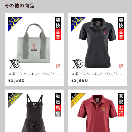
81-b06-s
ーゼ ori-a-bg180-b10-s
その他の商品
スポーツ シルエット ワンポイン
スポーツ シルエット ワンポイン
ト 刺繍 オリジナル 仕分け上手
ト 刺繍 半袖 ポロシャツ レディ
¥3,580
¥2,980
ミニトートバッグ レディース 仕
ース オリジナル 無地 ロゴ おし
切り 便利 トートバック メンズ グ
ゃれ ゴルフ 吸汗速乾 黒 ブラッ
レー ロゴ 柄 無地 グッズ 父の
ク ネイビー 紺 母の日 お祭り ト
日 母の日 プレゼントギフト 卒
ップス グッズ 文字 面白い おも
業 記念品 部活 卒団 サッカー
しろ 卒団 記念品 部活 卒業 ori
バスケ テニス 誕生日 ori-a-ba
-aw-poh2-b08-s
g25-g08-s