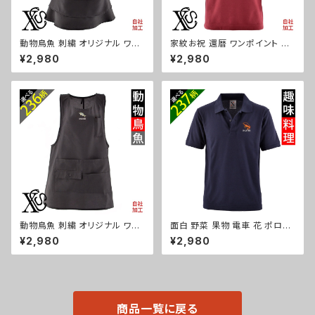
動物鳥魚 刺繍 オリジナル ワン
家紋お祝 還暦 ワンポイント 刺
ポイント エプロン プレゼント ワ
繍 オリジナル 半袖 ポロシャツ
¥2,980
¥2,980
ンピース レディース 撥水加工
メンズ 無地 ロゴ おしゃれ ゴル
おしゃれ かわいい フリル ティア
フ 吸汗速乾 赤 レッド ワイン 父
ード フレア ギフト 母の日 保育
の日 お祭り グッズ 柄 丸に 五
士 カフェ サロン ブラック 柄 馬
瓜 桔梗 巴 藤 羽 菱 唐花 木瓜
鳥 豚 魚 グッズ ori-a-tao13-b
蔦 桐 織田信長 徳川家康 ori-a
06-s
m-poh2-r07-s
動物鳥魚 刺繍 オリジナル ワン
面白 野菜 果物 電車 花 ポロシ
ポイント エプロン プレゼント ワ
ャツ リアル 刺繍 プレゼント 半
¥2,980
¥2,980
ンピース レディース 撥水加工
袖 メンズ オリジナル 無地 ワン
おしゃれ かわいい 脇ボタン マ
ポイント ロゴ おしゃれ ゴルフ
タニティ ミドル ギフト 母の日 保
吸汗速乾 黒 紺 父の日 柄 グッ
育士 カフェ 無地 サロン ブラッ
ズ ori-am-poh2-b09-s
ク 黒 柄 馬 鳥 豚 魚 グッズ ori-
a-tao15-b06-s
商品一覧に戻る