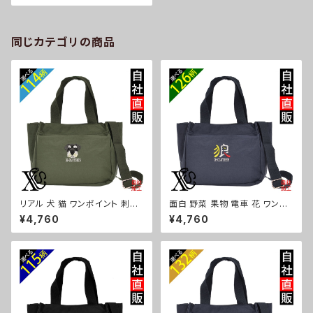
雑貨 グッズ 自社ブランド 柄 ト
マト リンゴ ラーメン 餃子 鳥獣
戯画 富士山 パチンコ ori-a-b
g175-b09-s
同じカテゴリの商品
リアル 犬 猫 ワンポイント 刺繍
面白 野菜 果物 電車 花 ワンポ
トート ショルダーバッグ カジュ
イント 刺繍トート ショルダーバ
¥4,760
¥4,760
アル 軽量 レディース メンズ 雑
ッグ カジュアル 軽量 レディース
貨 グッズ 自社ブランド 柄 ギフト
メンズ 雑貨 グッズ 自社ブランド
柴犬 チワワ シーズー シュナウ
柄 トマト リンゴ ラーメン 餃子
ザー パグ ビションフリーゼ ori-
鳥獣戯画 富士山 パチンコ ori-
a-bg181-b10-s
a-bg181-b09-s