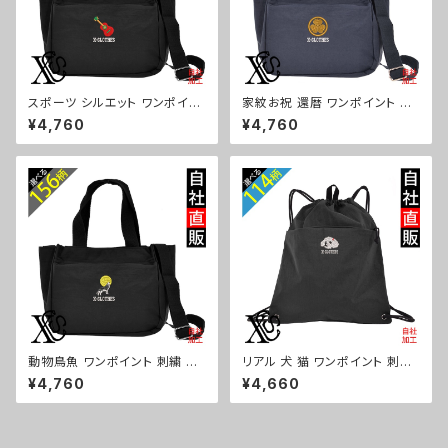
スポーツ シルエット ワンポイン
家紋お祝 還暦 ワンポイント 刺
ト 刺繍トート ショルダーバッグ
繍トート ショルダーバッグ カジ
¥4,760
¥4,760
カジュアル 軽量 レディース メン
ュアル 軽量 レディース メンズ
ズ 雑貨 グッズ 自社ブランド 柄
雑貨 グッズ 自社ブランド 柄 丸
卒業 記念品 部活 野球 サッカー
に 五瓜 桔梗 巴 藤 羽 菱 唐花
バスケ テニス 和太鼓 大相撲 or
木瓜 蔦 桐 ロゴ スカル ori-a-b
i-a-bg181-b08-s
g181-b07-s
動物鳥魚 ワンポイント 刺繍 ト
リアル 犬 猫 ワンポイント 刺繍
ート ショルダーバッグ カジュア
撥水 ナイロン ナップサック メン
¥4,760
¥4,660
ル 軽量 レディース メンズ 雑貨
ズ 大容量 ジム サブバッグ レデ
グッズ 自社ブランド 柄 馬 豚 魚
ィース 雑貨 グッズ 自社ブランド
シマエナガ ハリネズミ レッサー
柄 ギフト 柴犬 チワワ シーズー
パンダ 文鳥 インコ ori-a-bg1
シュナウザー パグ ビションフリ