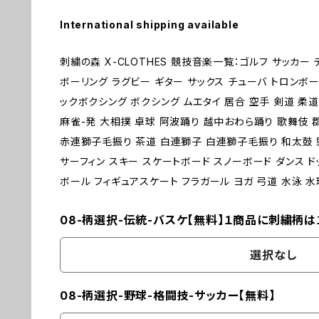
International shipping available
刺繍の森 X-CLOTHES 競技音楽一覧：ゴルフ サッカー
ボーリング ラグビー ギター サックス チューバ トロンボー
ックボクシング ボクシング ムエタイ 居合 空手 剣道 柔道
麻雀-発 大相撲 卓球 阿波踊り 越中おわら踊り 歌舞伎
赤連獅子毛振り 茶道 白連獅子 白連獅子毛振り 和太鼓 野
サーフィン スキー スケートボード スノーボード ダンス ド
ボール フィギュアスケート フラガール ヨガ 弓道 水泳 水球 体操 
08-柄選択-伝統-バスケ【無料】１商品に刺繍柄は
選択なし
08-柄選択-野球-格闘技-サッカー【無料】