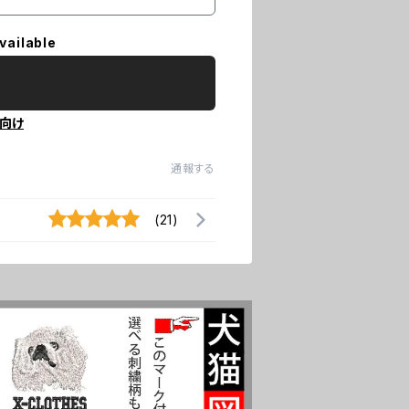
vailable
向け
通報する
(21)