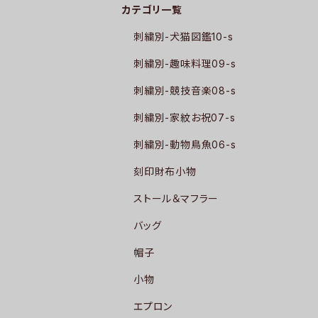
カテゴリ一覧
刺繍別-犬猫図鑑10-s
刺繍別-趣味料理09-s
刺繍別-競技音楽08-s
刺繍別-家紋お祝07-s
刺繍別-動物鳥魚06-s
刻印財布小物
ストール＆マフラー
バッグ
帽子
小物
エプロン