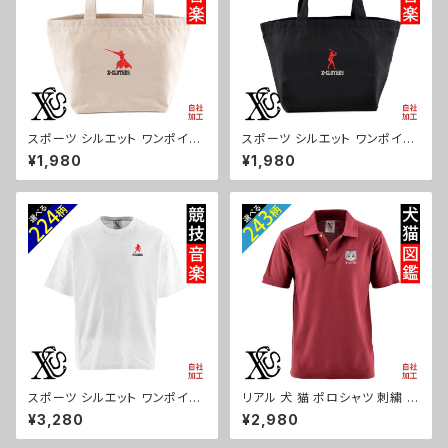
スポーツ シルエット ワンポイン
スポーツ シルエット ワンポイン
ト 刺繍 ミニトートバッグ レディ
ト 刺繍 ミニトートバッグ レディ
¥1,980
¥1,980
ース キッズ メンズ キャンバス オ
ース キッズ メンズ キャンバス オ
リジナル 小さめ 帆布 おしゃれ
リジナル 小さめ 帆布 おしゃれ
トートバック ランチバッグ 軽い
無地 トートバック ランチバッグ
ミニバッグ 軽量 子供 グレー グ
軽い ミニバッグ 子供 黒 ブラッ
ッズ 文字 面白い おもしろ 卒団
ク グッズ 文字 面白い おもしろ
記念品 部活 卒業 ori-aw-bag
卒団 記念品 部活 卒業 ori-aw
2-g08-s
-bag2-b08-s
スポーツ シルエット ワンポイン
リアル 犬 猫 ポロシャツ 刺繍 プ
ト 刺繍 5.6オンス ビッグシルエ
レゼント 半袖 メンズ オリジナル
¥3,280
¥2,980
ット 半袖 Tシャツ メンズ グッズ
無地 ワンポイント ロゴ おしゃ
白 ホワイト カットソー 黒 ブラッ
れ ゴルフ 吸汗速乾 赤 ワイン