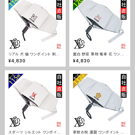
リアル 犬 猫 ワンポイント 刺繍
面白 野菜 果物 電車 花 ワンポ
【形状記憶+自動開閉】 折りたた
イント 刺繍【形状記憶+自動開
¥4,830
¥4,830
み傘 レディース メンズ 55cm
閉】 折りたたみ傘 レディース メ
晴雨兼用 UVカット99.9％ 一級
ンズ 55cm 晴雨兼用 UVカット
遮光 遮熱 強風 耐風 雑貨 グッ
99.9％ 一級遮光 遮熱 強風 耐
ズ 自社ブランド 柄 ギフト 柴犬
風 雑貨 グッズ 自社ブランド 柄
チワワ シーズー シュナウザー
トマト リンゴ ラーメン 餃子 鳥
パグ ビションフリーゼ ori-a-ka
獣戯画 富士山 パチンコ ori-a-
s04-g10-s
kas04-g09-s
スポーツ シルエット ワンポイン
家紋お祝 還暦 ワンポイント 刺