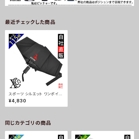
最近チェックした商品
スポーツ シルエット ワンポイン
ト 刺繍【形状記憶+自動開閉】
¥4,830
折りたたみ傘 レディース メンズ
55cm 晴雨兼用 UVカット99.
9％ 一級遮光 遮熱 強風 耐風
雑貨 グッズ 自社ブランド 柄 卒
業 記念品 部活 野球 サッカー
同じカテゴリの商品
バスケ テニス 和太鼓 大相撲 or
i-a-kas04-b08-s