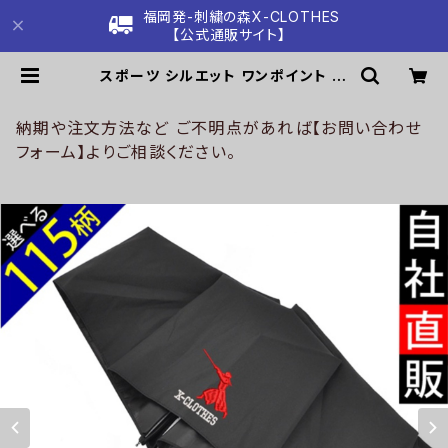
福岡発-刺繍の森X-CLOTHES
【公式通販サイト】
スポーツ シルエット ワンポイント 刺
繍【形状記憶+自動開閉】 折りたたみ
傘 レディース メンズ 55cm 晴雨兼
用 UVカット99.9％ 一級遮光 遮熱
納期や注文方法など ご不明点があれば【お問い合わせ
強風 耐風 雑貨 グッズ 自社ブランド
フォーム】よりご相談ください。
柄 卒業 記念品 部活 野球 サッカー バ
スケ テニス 和太鼓 大相撲 ori-a-ka
s04-b08-s | 刺繍の森X-CLOTH
ES【公式通販サイト】