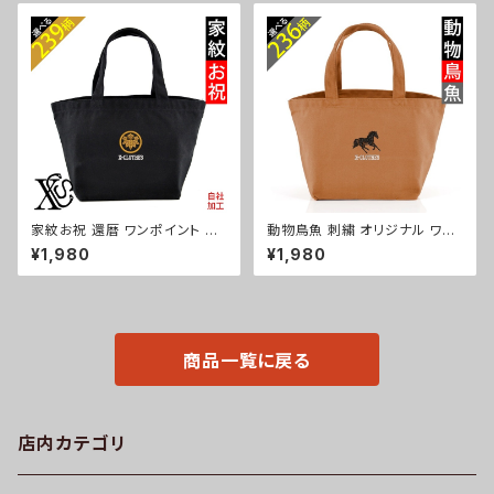
ク 卒業 記念品 部活 卒団 サッ
父の日 お祭り グッズ 柄 柴犬 チ
カー バスケ テニス 誕生日 ori-
ワワ シーズー シュナウザー パ
am-tst6-g08-s
グ フレンチブルドッグ X-CLOT
HES 猫図鑑 犬図鑑 ori-am-p
oh2-r10-s
家紋お祝 還暦 ワンポイント 刺
動物鳥魚 刺繍 オリジナル ワン
繍 オリジナル ミニトートバッグ
ポイントミニトートバッグ レディ
¥1,980
¥1,980
レディース キッズ メンズ キャン
ース キッズ メンズ キャンバス オ
バス 小さめ 帆布 おしゃれ トー
リジナル 小さめ 帆布 おしゃれ
トバック ランチバッグ ミニ 子供
トートバック ランチバッグ ミニ
グッズ 柄 丸に 五瓜 桔梗 巴 藤
子供 柄 馬 鳥 豚 魚 グッズ ori-
羽 菱 唐花 木瓜 蔦 桐 ori-aw-
aw-bag2-b06-s
bag2-b07-s
商品一覧に戻る
店内カテゴリ