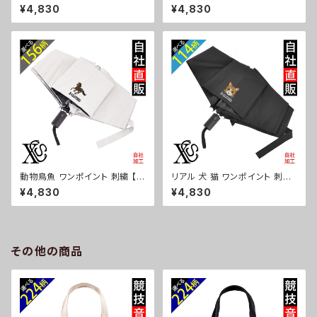
ト 刺繍【形状記憶+自動開閉】
繍【形状記憶+自動開閉】 折りた
¥4,830
¥4,830
折りたたみ傘 レディース メンズ
たみ傘 レディース メンズ 55cm
55cm 晴雨兼用 UVカット99.
晴雨兼用 UVカット99.9％ 一級
9％ 一級遮光 遮熱 強風 耐風
遮光 遮熱 強風 耐風 雑貨 グッ
雑貨 グッズ 自社ブランド 柄 卒
ズ 自社ブランド 柄 丸に 五瓜
業 記念品 部活 野球 サッカー
桔梗 巴 藤 羽 菱 唐花 木瓜 蔦
バスケ テニス 和太鼓 大相撲 or
桐 ロゴ スカル ori-a-kas04-
i-a-kas04-g08-s
g07-s
動物鳥魚 ワンポイント 刺繍 【形
リアル 犬 猫 ワンポイント 刺繍
状記憶+自動開閉】 折りたたみ
【形状記憶+自動開閉】 折りたた
¥4,830
¥4,830
傘 レディース メンズ 55cm 晴
み傘 レディース メンズ 55cm
雨兼用 UVカット99.9％ 一級遮
晴雨兼用 UVカット99.9％ 一級
光 遮熱 強風 耐風 雑貨 グッズ
遮光 遮熱 強風 耐風 雑貨 グッ
自社ブランド 柄 馬 豚 魚 シマエ
ズ 自社ブランド 柄 ギフト 柴犬
ナガ ハリネズミ レッサーパンダ
チワワ シーズー シュナウザー
その他の商品
文鳥 インコ ori-a-kas04-g0
パグ ビションフリーゼ ori-a-ka
6-s
s04-b10-s