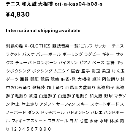
テニス 和太鼓 大相撲 ori-a-kas04-b08-s
¥4,830
International shipping available
刺繍の森 X-CLOTHES 競技音楽一覧：ゴルフ サッカー テニス
ラケット バスケ バレーボール ボーリング ラグビー ギター サッ
クス チューバ トロンボーン バイオリン ピアノ ベース 音符 キッ
クボクシング ボクシング ムエタイ 居合 空手 剣道 柔道 けん玉
ダーツ 囲碁 競艇 競馬 競輪 麻雀-発 大相撲 卓球 阿波踊り 越
中おわら踊り 歌舞伎 郡上踊り 西馬音内盆踊り 赤連獅子 赤連
獅子毛振り 茶道 白連獅子 白連獅子毛振り 和太鼓 野球 マラソ
ン 陸上 陸上走り アメフト サーフィン スキー スケートボード ス
ノーボード ダンス ドッチボール バドミントン バレエ ハンドボー
ル フィギュアスケート フラガール ヨガ 弓道 水泳 水球 体操 釣
り 1 2 3 4 5 6 7 8 9 0