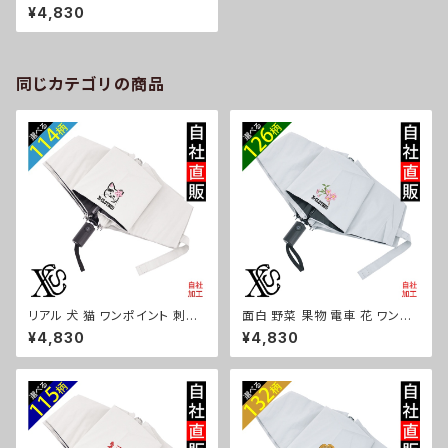
状記憶+自動開閉】 折りたたみ
¥4,830
傘 レディース メンズ 55cm 晴
雨兼用 UVカット99.9％ 一級遮
光 遮熱 強風 耐風 雑貨 グッズ
自社ブランド 柄 馬 豚 魚 シマエ
ナガ ハリネズミ レッサーパンダ
同じカテゴリの商品
文鳥 インコ ori-a-kas04-g0
6-s
リアル 犬 猫 ワンポイント 刺繍
面白 野菜 果物 電車 花 ワンポ
【形状記憶+自動開閉】 折りたた
イント 刺繍【形状記憶+自動開
¥4,830
¥4,830
み傘 レディース メンズ 55cm
閉】 折りたたみ傘 レディース メ
晴雨兼用 UVカット99.9％ 一級
ンズ 55cm 晴雨兼用 UVカット
遮光 遮熱 強風 耐風 雑貨 グッ
99.9％ 一級遮光 遮熱 強風 耐
ズ 自社ブランド 柄 ギフト 柴犬
風 雑貨 グッズ 自社ブランド 柄
チワワ シーズー シュナウザー
トマト リンゴ ラーメン 餃子 鳥
パグ ビションフリーゼ ori-a-ka
獣戯画 富士山 パチンコ ori-a-
s04-g10-s
kas04-g09-s