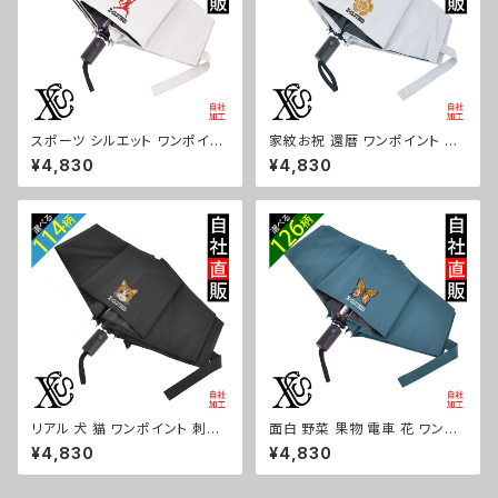
スポーツ シルエット ワンポイン
家紋お祝 還暦 ワンポイント 刺
ト 刺繍【形状記憶+自動開閉】
繍【形状記憶+自動開閉】 折りた
¥4,830
¥4,830
折りたたみ傘 レディース メンズ
たみ傘 レディース メンズ 55cm
55cm 晴雨兼用 UVカット99.
晴雨兼用 UVカット99.9％ 一級
9％ 一級遮光 遮熱 強風 耐風
遮光 遮熱 強風 耐風 雑貨 グッ
雑貨 グッズ 自社ブランド 柄 卒
ズ 自社ブランド 柄 丸に 五瓜
業 記念品 部活 野球 サッカー
桔梗 巴 藤 羽 菱 唐花 木瓜 蔦
バスケ テニス 和太鼓 大相撲 or
桐 ロゴ スカル ori-a-kas04-
i-a-kas04-g08-s
g07-s
リアル 犬 猫 ワンポイント 刺繍
面白 野菜 果物 電車 花 ワンポ
【形状記憶+自動開閉】 折りたた
イント 刺繍【形状記憶+自動開
¥4,830
¥4,830
み傘 レディース メンズ 55cm
閉】 折りたたみ傘 レディース メ
晴雨兼用 UVカット99.9％ 一級
ンズ 55cm 晴雨兼用 UVカット
遮光 遮熱 強風 耐風 雑貨 グッ
99.9％ 一級遮光 遮熱 強風 耐