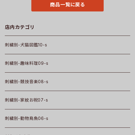
a-tao15-b06-s
商品一覧に戻る
店内カテゴリ
刺繍別-犬猫図鑑10-s
刺繍別-趣味料理09-s
刺繍別-競技音楽08-s
刺繍別-家紋お祝07-s
刺繍別-動物鳥魚06-s