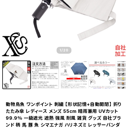
1
/20
動物鳥魚 ワンポイント 刺繍 【形状記憶+自動開閉】 折り
たたみ傘 レディース メンズ 55cm 晴雨兼用 UVカット
99.9％ 一級遮光 遮熱 強風 耐風 雑貨 グッズ 自社ブラ
ンド 柄 馬 豚 魚 シマエナガ ハリネズミ レッサーパンダ