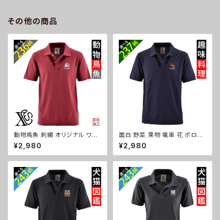
ズ 自社ブランド 柄 ギフト 柴犬
風 雑貨 グッズ 自社ブランド 柄
チワワ シーズー シュナウザー
トマト リンゴ ラーメン 餃子 鳥
その他の商品
パグ ビションフリーゼ ori-a-ka
獣戯画 富士山 パチンコ ori-a-
s04-b10-s
kas04-b09-s
動物鳥魚 刺繍 オリジナル ワン
面白 野菜 果物 電車 花 ポロシ
ポイント ポロシャツ リアル 半袖
ャツ リアル 刺繍 プレゼント 半
¥2,980
¥2,980
メンズ 無地 ロゴ おしゃれ ゴル
袖 メンズ オリジナル 無地 ワン
フ 吸汗速乾 ワイン 父の日 柄
ポイント ロゴ おしゃれ ゴルフ
馬 鳥 豚 魚 グッズ ori-am-po
吸汗速乾 黒 紺 父の日 柄 グッ
h2-r06-s
ズ ori-am-poh2-b09-s