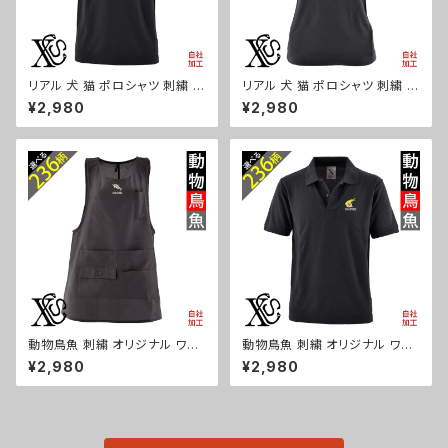
リアル 犬 猫 ポロシャツ 刺繍 プ
リアル 犬 猫 ポロシャツ 刺繍 プ
レゼント 半袖 メンズ オリジナル
レゼント 半袖 レディース オリジ
¥2,980
¥2,980
無地 ワンポイント ロゴ おしゃ
ナル 無地 ワンポイント ロゴ お
れ ゴルフ 吸汗速乾 黒 紺 父の
しゃれ ゴルフ 吸汗速乾 黒 紺 母
日 グッズ 柄 柴犬 チワワ シーズ
の日 グッズ 柄 柴犬 チワワ シー
ー シュナウザー パグ フレンチブ
ズー シュナウザー パグ フレンチ
ルドッグ X-CLOTHES 猫図鑑
ブルドッグ X-CLOTHES 猫図
犬図鑑 ori-am-poh2-b10-s
鑑 犬図鑑 ori-aw-poh2-b10
-s
動物鳥魚 刺繍 オリジナル ワン
動物鳥魚 刺繍 オリジナル ワン
ポイント エプロン プレゼント ワ
ポイント ポロシャツ リアル 半袖
¥2,980
¥2,980
ンピース レディース 撥水加工
メンズ 無地 ロゴ おしゃれ ゴル
おしゃれ かわいい 脇ボタン マ
フ 吸汗速乾 父の日 柄 馬 鳥 豚
タニティ ミドル ギフト 母の日 保
魚 グッズ ori-am-poh2-b06-
育士 カフェ 無地 サロン ブラッ
s
ク 黒 柄 馬 鳥 豚 魚 グッズ ori-