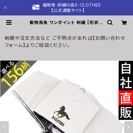
福岡発-刺繍の森X-CLOTHES
【公式通販サイト】
動物鳥魚 ワンポイント 刺繍 【形状記
憶+自動開閉】 折りたたみ傘 レディー
ス メンズ 55cm 晴雨兼用 UVカット
99.9％ 一級遮光 遮熱 強風 耐風 雑
納期や注文方法など ご不明点があれば【お問い合わせ
貨 グッズ 自社ブランド 柄 馬 豚 魚 シ
フォーム】よりご相談ください。
マエナガ ハリネズミ レッサーパンダ
文鳥 インコ ori-a-kas04-g06-s
| 刺繍の森X-CLOTHES【公式通販
サイト】