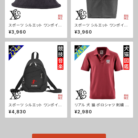
スポーツ シルエット ワンポイン
スポーツ シルエット ワンポイン
ト 刺繍 コーデュロイ バケットハ
ト 刺繍 ナイロン トートバッグ メ
¥3,960
¥3,960
ット メンズ レディース 帽子 自
ンズ ハンドバッグ 自社ブランド
社ブランド ロゴ グッズ 柄 サッカ
ロゴ グッズ 柄 サッカー 野球 テ
ー 野球 テニス 空手 剣道 卓球
ニス 空手 剣道 卓球 釣り 誕生
釣り 誕生日 プレゼント ori-a-c
日 プレゼント ori-a-bag52-b
ap39-b08-s
08-s
スポーツ シルエット ワンポイン
リアル 犬 猫 ポロシャツ 刺繍 プ
ト 刺繍 リュック バックパック ボ
レゼント 半袖 メンズ オリジナル
¥4,830
¥2,980
ディバッグ レディース メンズ デ
無地 ワンポイント ロゴ おしゃ
イパック 雑貨 グッズ 自社ブラン
れ ゴルフ 吸汗速乾 赤 ワイン
ド 卒業 記念品 部活 卒団 サッ
父の日 お祭り グッズ 柄 柴犬 チ
カー バスケ テニス 誕生日 クリ
ワワ シーズー シュナウザー パ
スマス ori-a-bg170-b08-s
グ フレンチブルドッグ X-CLOT
HES 猫図鑑 犬図鑑 ori-am-p