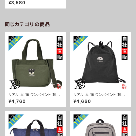
オリジナル 仕分け上手 ミニトー
¥3,580
トバッグ レディース 仕切り 便利
トートバック メンズ グレー ロゴ
柄 無地 グッズ 父の日 母の日
プレゼントギフト ハシビロコウ
シマエナガ 馬 パンダ ハリネズ
同じカテゴリの商品
ミ ori-a-bag25-g10-s
リアル 犬 猫 ワンポイント 刺繍
リアル 犬 猫 ワンポイント 刺繍
トート ショルダーバッグ カジュ
撥水 ナイロン ナップサック メン
¥4,760
¥4,660
アル 軽量 レディース メンズ 雑
ズ 大容量 ジム サブバッグ レデ
貨 グッズ 自社ブランド 柄 ギフト
ィース 雑貨 グッズ 自社ブランド
柴犬 チワワ シーズー シュナウ
柄 ギフト 柴犬 チワワ シーズー
ザー パグ ビションフリーゼ ori-
シュナウザー パグ ビションフリ
a-bg181-b10-s
ーゼ ori-a-bg180-b10-s