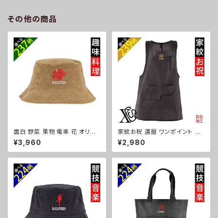
ュナウザー パグ ビションフリー
ズ 自社ブランド 柄 ギフト 柴犬
ゼ ori-a-bg177-b10-s
チワワ シーズー シュナウザー
その他の商品
パグ ビションフリーゼ ori-a-ka
s04-g10-s
面白 野菜 果物 電車 花 オリジ
家紋お祝 還暦 ワンポイント 刺
ナル 刺繍 ワンポイント コーデュ
繍 オリジナル エプロン ワンピ
¥3,960
¥2,980
ロイ バケットハット メンズ レデ
ース レディース 撥水加工 おし
ィース 帽子 自社ブランド ロゴ
ゃれ かわいい 脇ボタン マタニ
グッズ 柄 ori-a-cap39-b09-
ティ ミドル ギフト 母の日 保育
s
士 カフェ 無地 ブラック 黒 グッ
ズ 柄 丸に 五瓜 桔梗 巴 藤 羽
菱 唐花 木瓜 蔦 桐 ori-a-tao1
5-b07-s