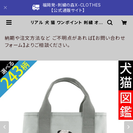
福岡発-刺繍の森X-CLOTHES
【公式通販サイト】
リアル 犬 猫 ワンポイント 刺繍 オリ
ジナル 仕分け上手 ミニトートバッグ
レディース 仕切り 便利 トートバック
メンズ グレー ロゴ 柄 無地 グッズ 父
納期や注文方法など ご不明点があれば【お問い合わせ
の日 母の日 プレゼントギフト ハシビ
フォーム】よりご相談ください。
ロコウ シマエナガ 馬 パンダ ハリネズ
ミ ori-a-bag25-g10-s | 刺繍の
森X-CLOTHES【公式通販サイト】