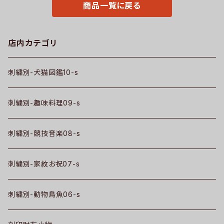
商品一覧に戻る
oh2-r10-s
店内カテゴリ
刺繍別-犬猫図鑑10-s
刺繍別-趣味料理09-s
刺繍別-競技音楽08-s
刺繍別-家紋お祝07-s
刺繍別-動物鳥魚06-s