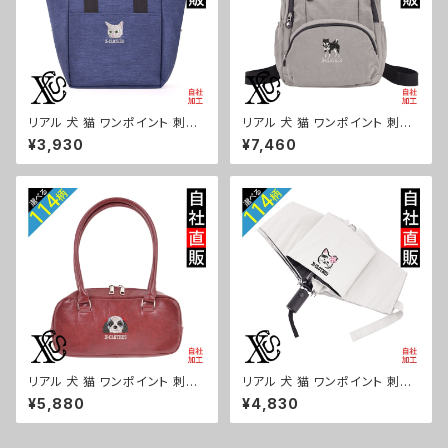
リアル 犬 猫 ワンポイント 刺繍
リアル 犬 猫 ワンポイント 刺繍
保冷保温 ランチバッグ 買い物バ
撥水 リュック レディース 大容量
¥3,930
¥7,460
ッグ トートバッグ レディース メ
8ポケット ナイロン 軽量 軽い
ンズ おしゃれ 雑貨 グッズ 自社
おしゃれ 雑貨 グッズ 自社ブラン
ブランド 柄 ギフト 柴犬 チワワ
ド 柄 ギフト 柴犬 チワワ シーズ
シーズー シュナウザー パグ ビ
ー シュナウザー パグ ビションフ
ションフリーゼ ori-a-bg179-
リーゼ ori-a-bg178-b10-s
b10-s
リアル 犬 猫 ワンポイント 刺繍
リアル 犬 猫 ワンポイント 刺繍
上品なシボ感 横長ショルダーバ
【形状記憶+自動開閉】 折りたた
¥5,880
¥4,830
ッグ レディース ミニボストン 軽
み傘 レディース メンズ 55cm
量 雑貨 グッズ 自社ブランド 柄
晴雨兼用 UVカット99.9％ 一級
ギフト 柴犬 チワワ シーズー シ
遮光 遮熱 強風 耐風 雑貨 グッ