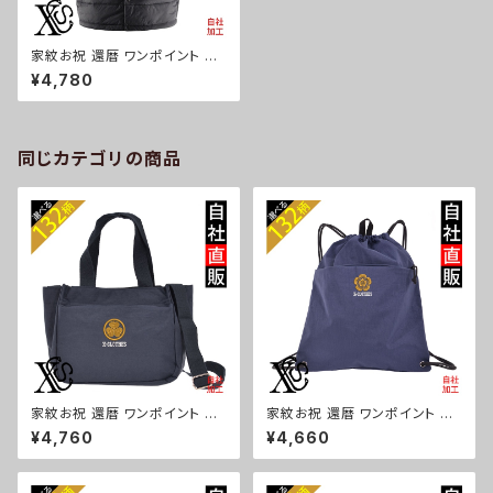
家紋お祝 還暦 ワンポイント 刺
繍 オリジナル 中綿入り 薄い イ
¥4,780
ンナー ベスト ライト 後裾が長
めのダックテール ブラック ネイ
ビー 柄 ロゴ ギフト ori-a-bst2
-b07-s
同じカテゴリの商品
家紋お祝 還暦 ワンポイント 刺
家紋お祝 還暦 ワンポイント 刺
繍トート ショルダーバッグ カジ
繍撥水 ナイロン ナップサック メ
¥4,760
¥4,660
ュアル 軽量 レディース メンズ
ンズ 大容量 ジム サブバッグ レ
雑貨 グッズ 自社ブランド 柄 丸
ディース 雑貨 グッズ 自社ブラン
に 五瓜 桔梗 巴 藤 羽 菱 唐花
ド 柄 丸に 五瓜 桔梗 巴 藤 羽