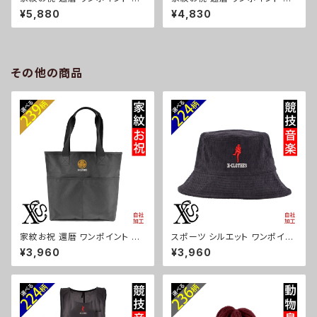
繍上品なシボ感 横長ショルダー
繍【形状記憶+自動開閉】 折りた
¥5,880
¥4,830
バッグ レディース ミニボストン
たみ傘 レディース メンズ 55cm
軽量 雑貨 グッズ 自社ブランド
晴雨兼用 UVカット99.9％ 一級
柄 丸に 五瓜 桔梗 巴 藤 羽 菱
遮光 遮熱 強風 耐風 雑貨 グッ
唐花 木瓜 蔦 桐 ロゴ スカル ori
ズ 自社ブランド 柄 丸に 五瓜
-a-bg177-b07-s
桔梗 巴 藤 羽 菱 唐花 木瓜 蔦
その他の商品
桐 ロゴ スカル ori-a-kas04-
g07-s
家紋お祝 還暦 ワンポイント 刺
スポーツ シルエット ワンポイン
繍 オリジナル ナイロン トートバ
ト 刺繍 コーデュロイ バケットハ
¥3,960
¥3,960
ッグ メンズ ハンドバッグ 自社ブ
ット メンズ レディース 帽子 自
ランド ロゴ グッズ 柄 誕生日 プ
社ブランド ロゴ グッズ 柄 サッカ
レゼント 丸に 五瓜 桔梗 巴 藤
ー 野球 テニス 空手 剣道 卓球
羽 菱 唐花 木瓜 蔦 桐 ori-a-b
釣り 誕生日 プレゼント ori-a-c
ag52-b07-s
ap39-b08-s