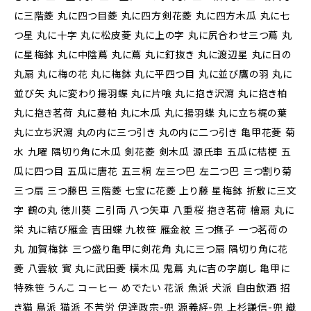
に三階菱 丸に四つ目菱 丸に四方剣花菱 丸に四方木瓜 丸に七
つ星 丸に十字 丸に松皮菱 丸に上の字 丸に尻合わせ三つ蔦 丸
に星梅鉢 丸に中陰蔦 丸に蔦 丸に釘抜き 丸に渡辺星 丸に日の
丸扇 丸に梅の花 丸に梅鉢 丸に平四つ目 丸に並び鷹の羽 丸に
並び矢 丸に変わり揚羽蝶 丸に片喰 丸に抱き沢瀉 丸に抱き柏
丸に抱き茗荷 丸に蔓柏 丸に木瓜 丸に揚羽蝶 丸に立ち梶の葉
丸に立ち沢瀉 丸の内に三つ引き 丸の内に二つ引き 亀甲花菱 菊
水 九曜 隅切り角に木瓜 剣花菱 剣木瓜 源氏車 五瓜に桔梗 五
瓜に四つ目 五瓜に唐花 五三桐 左三つ巴 左二つ巴 三つ割り菊
三つ扇 三つ藤巴 三階菱 七宝に花菱 上り藤 星梅鉢 折敷に三文
字 鶴の丸 徳川葵 二引両 八つ矢車 八重桜 抱き茗荷 檜扇 丸に
栄 丸に結び雁金 吉田蝶 九枚笹 雁金紋 三つ撫子 一つ茗荷の
丸 加賀梅鉢 三つ盛り亀甲に剣花角 丸に三つ扇 隅切り角に花
菱 八雲紋 寳 丸に武田菱 横木瓜 鬼蔦 丸に吉の字崩し 亀甲に
特殊笹 うんこ コーヒー めでたい 花派 魚派 犬派 自由飲酒 招
き猫 鳥派 猫派 不苦労 伊達政宗-兜 源義経-兜 上杉謙信-兜 織