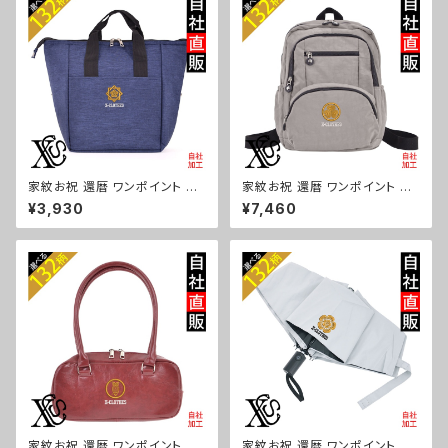
木瓜 蔦 桐 ロゴ スカル ori-a-b
菱 唐花 木瓜 蔦 桐 ロゴ スカル
g181-b07-s
ori-a-bg180-b07-s
家紋お祝 還暦 ワンポイント 刺
家紋お祝 還暦 ワンポイント 刺
繍保冷保温 ランチバッグ 買い物
繍撥水 リュック レディース 大容
¥3,930
¥7,460
バッグ トートバッグ レディース
量 8ポケット ナイロン 軽量 軽
メンズ おしゃれ 雑貨 グッズ 自
い おしゃれ 雑貨 グッズ 自社ブ
社ブランド 柄 丸に 五瓜 桔梗
ランド 柄 丸に 五瓜 桔梗 巴 藤
巴 藤 羽 菱 唐花 木瓜 蔦 桐 ロ
羽 菱 唐花 木瓜 蔦 桐 ロゴ スカ
ゴ スカル ori-a-bg179-b07-
ル ori-a-bg178-b07-s
s
家紋お祝 還暦 ワンポイント 刺
家紋お祝 還暦 ワンポイント 刺