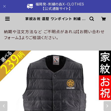
福岡発-刺繍の森X-CLOTHES
【公式通販サイト】
家紋お祝 還暦 ワンポイント 刺繍 オ
リジナル 中綿入り 薄い インナー ベス
ト ライト 後裾が長めのダックテール
ブラック ネイビー 柄 ロゴ ギフト ori
納期や注文方法など ご不明点があれば【お問い合わせ
-a-bst2-b07-s | 刺繍の森X-CL
フォーム】よりご相談ください。
OTHES【公式通販サイト】