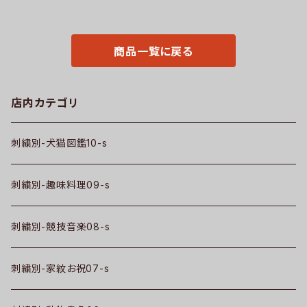
ゴ おしゃれ tシャツ 無地 カット
編み メンズ レディース 秋冬 自
ソー 和柄 白 ホワイト グレー 灰
社ブランド ロゴ グッズ 柄 誕生
自社ブランド 父の日 お祭り トッ
日 プレゼント 三毛猫 柴犬 チワ
プス グッズ 文字 面白い おもし
ワ シーズー シュナウザー パグ
ろ 卒団 記念品 部活 卒業 ori-a
ペキニーズ ori-a-cap25-b10
商品一覧に戻る
m-tst2-g08-s
-s
店内カテゴリ
刺繍別-犬猫図鑑10-s
刺繍別-趣味料理09-s
刺繍別-競技音楽08-s
刺繍別-家紋お祝07-s