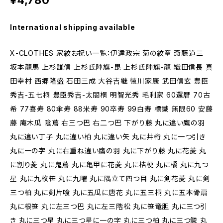
¥4,780
International shipping available
X-CLOTHES 家紋お祝い一覧：伊達政宗 菊の紋章 斎藤道三
坂本龍馬 上杉謙信 上杉氏陣旗-毘 上杉氏陣旗-龍 織田信長 真
田幸村 西郷隆盛 石田三成 大谷吉継 徳川家康 武田信玄 豊臣
秀吉-五七桐 豊臣秀吉-太閤桐 明智光秀 毛利家 60還暦 70古
希 77喜寿 80傘寿 88米寿 90卒寿 99白寿 標識 無限60 安藤
藤 庵木瓜 陰蔦 右三つ巴 右二つ巴 下がり藤 丸に違い鷹の羽
丸に違い丁子 丸に違い柏 丸に違い矢 丸に井桁 丸に一つ引き
丸に一の字 丸に右重ね違い鷹の羽 丸に下がり藤 丸に花菱 丸
に割り菱 丸に鬼蔦 丸に亀甲に花菱 丸に桔梗 丸に橘 丸に九つ
星 丸に九枚笹 丸に九曜 丸に隅立て四つ目 丸に剣花菱 丸に剣
三つ柏 丸に剣片喰 丸に五瓜に唐花 丸に五三桐 丸に五本骨扇
丸に根笹 丸に左三つ巴 丸に左三階松 丸に笹竜胆 丸に三つ引
き 丸に三つ星 丸に三つ星に一の字 丸に三つ柏 丸に三つ鱗 丸