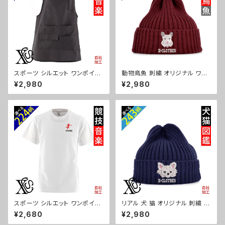
スポーツ シルエット ワンポイン
動物鳥魚 刺繍 オリジナル ワン
ト エプロン 刺繍 ワンピース レ
ポイント ニット キャップ ワッチ
¥2,980
¥2,980
ディース 撥水加工 おしゃれ か
リブニット 帽子 ニット帽 リブ編
わいい 脇ボタン マタニティ ミド
み メンズ レディース 秋冬 自社
ル ギフト 母の日 保育士 カフェ
ブランド ロゴ グッズ 柄 おしゃ
無地 サロン リボン ブラック 黒
れ プレゼント 馬 鳥 インコ 文鳥
グッズ 文字 面白い おもしろ 卒
パンダ 魚 動物 ori-a-cap25-
団 記念品 部活 卒業 ori-a-tao
b06-s
15-b08-s
スポーツ シルエット ワンポイン
リアル 犬 猫 オリジナル 刺繍 ワ
ト 刺繍 プレゼント 5.6oz オリ
ンポイント ニット キャップ ワッ
¥2,680
¥2,980
ジナル 半袖 Tシャツ メンズ ロ
チ リブニット 帽子 ニット帽 リブ