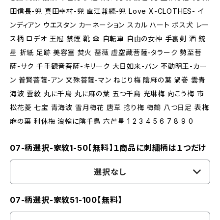
田信長-兜 真田幸村-兜 直江兼続-兜 Love X-CLOTHES- イ
ンディアン ウエスタン カーネーション スカル ハート ボス犬 レー
ス柄 ロデオ 王冠 禁煙 靴 傘 自転車 自由の女神 手裏剣 酒 銃
星 折紙 足跡 美容室 焚火 薔薇 虚空蔵菩薩-タラーク 勢至菩
薩-サク 千手観音菩薩-キリーク 大日如来-バン 不動明王-カー
ン 普賢菩薩-アン 文殊菩薩-マン ねじり梅 陰麻の葉 渦巻 雲青
海波 雲紋 丸に千鳥 丸に麻の葉 五つ千鳥 光琳梅 向こう梅 市
松花菱 七宝 青海波 雪月梅花 唐草 捻り梅 梅鶴 八つ日足 表梅
麻の葉 利休梅 浪輪に陰千鳥 六芒星 1 2 3 4 5 6 7 8 9 0
07-柄選択-家紋1-50【無料】１商品に刺繍柄は１つだけ
選択なし
07-柄選択-家紋51-100【無料】