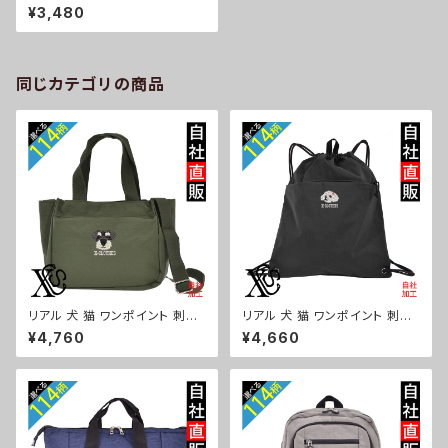
ス ワンポイント ロゴ 刺繍 エプ
¥3,480
ロン ワンピース レディース メン
ズ 首掛け おしゃれ ビブ かわい
い 男女兼用 女性用 男性用 綿
ポリ生地 グッズ 柄 柴犬 チワワ
シーズー シュナウザー パグ X-
同じカテゴリの商品
CLOTHES 猫図鑑 犬図鑑 ori-
a-ep3-g10-s
リアル 犬 猫 ワンポイント 刺繍
リアル 犬 猫 ワンポイント 刺繍
トート ショルダーバッグ カジュ
撥水 ナイロン ナップサック メン
¥4,760
¥4,660
アル 軽量 レディース メンズ 雑
ズ 大容量 ジム サブバッグ レデ
貨 グッズ 自社ブランド 柄 ギフト
ィース 雑貨 グッズ 自社ブランド
柴犬 チワワ シーズー シュナウ
柄 ギフト 柴犬 チワワ シーズー
ザー パグ ビションフリーゼ ori-
シュナウザー パグ ビションフリ
a-bg181-b10-s
ーゼ ori-a-bg180-b10-s