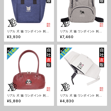
リアル 犬 猫 ワンポイント 刺繍
リアル 犬 猫 ワンポイント 刺繍
保冷保温 ランチバッグ 買い物バ
撥水 リュック レディース 大容量
¥3,930
¥7,460
ッグ トートバッグ レディース メ
8ポケット ナイロン 軽量 軽い
ンズ おしゃれ 雑貨 グッズ 自社
おしゃれ 雑貨 グッズ 自社ブラン
ブランド 柄 ギフト 柴犬 チワワ
ド 柄 ギフト 柴犬 チワワ シーズ
シーズー シュナウザー パグ ビ
ー シュナウザー パグ ビションフ
ションフリーゼ ori-a-bg179-
リーゼ ori-a-bg178-b10-s
b10-s
リアル 犬 猫 ワンポイント 刺繍
リアル 犬 猫 ワンポイント 刺繍
上品なシボ感 横長ショルダーバ
【形状記憶+自動開閉】 折りたた
¥5,880
¥4,830
ッグ レディース ミニボストン 軽
み傘 レディース メンズ 55cm
量 雑貨 グッズ 自社ブランド 柄
晴雨兼用 UVカット99.9％ 一級
ギフト 柴犬 チワワ シーズー シ
遮光 遮熱 強風 耐風 雑貨 グッ