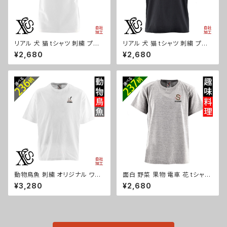
リアル 犬 猫 tシャツ 刺繍 プレ
リアル 犬 猫 tシャツ 刺繍 プレ
ゼント 5.6oz オリジナル 半袖
ゼント 5.6oz オリジナル 半袖
¥2,680
¥2,680
Tシャツ メンズ ワンポイント ロ
Tシャツ メンズ ワンポイント ロ
ゴ おしゃれ 無地 カットソー 和
ゴ おしゃれ カットソー 和グッズ
グッズ 柄 柴犬 チワワ シーズー
柄 柴犬 チワワ シーズー シュナ
シュナウザー パグ フレンチブル
ウザー パグ フレンチブルドッグ
ドッグ X-CLOTHES 猫図鑑 犬
X-CLOTHES 猫図鑑 犬図鑑 o
図鑑 ori-am-tst2-g10-s
ri-am-tst2-b10-s
動物鳥魚 刺繍 オリジナル ワン
面白 野菜 果物 電車 花 tシャツ
ポイント 5.6オンス ビッグシル
リアル 刺繍 プレゼント 5.6oz
¥3,280
¥2,680
エット 半袖 Tシャツ メンズ グッ
オリジナル 半袖 Tシャツ メンズ
ズ 白 ホワイト カットソー 柄 馬
ワンポイント ロゴ おしゃれ 無
豚 魚 ori-am-tst6-g06-s
地 カットソー 和柄 グッズ ori-a
m-tst2-g09-s