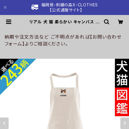
福岡発-刺繍の森X-CLOTHES
【公式通販サイト】
リアル 犬 猫 柔らかい キャンバス ワ
ンポイント ロゴ 刺繍 エプロン ワンピ
ース レディース メンズ 首掛け おしゃ
れ ビブ かわいい 男女兼用 女性用 男
納期や注文方法など ご不明点があれば【お問い合わせ
性用 綿ポリ生地 グッズ 柄 柴犬 チワ
フォーム】よりご相談ください。
ワ シーズー シュナウザー パグ X-CL
OTHES 猫図鑑 犬図鑑 ori-a-ep3-
g10-s | 刺繍の森X-CLOTHES【公
式通販サイト】