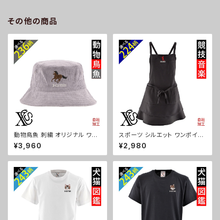
ュナウザー パグ ビションフリー
ズ 自社ブランド 柄 ギフト 柴犬
ゼ ori-a-bg177-b10-s
チワワ シーズー シュナウザー
その他の商品
パグ ビションフリーゼ ori-a-ka
s04-g10-s
動物鳥魚 刺繍 オリジナル ワン
スポーツ シルエット ワンポイン
ポイント コーデュロイ バケット
ト 刺繍 エプロン ワンピース レ
¥3,960
¥2,980
ハット メンズ レディース 帽子
ディース 撥水加工 おしゃれ か
自社ブランド ロゴ グッズ 柄 お
わいい フリル ティアード フレア
しゃれ プレゼント 馬 鳥 インコ
ギフト 母の日 保育士 カフェ サ
文鳥 パンダ 魚 動物 ori-a-cap
ロン リボン ブラック 黒 グッズ
39-b06-s
文字 面白い おもしろ 卒団 記念
品 部活 卒業 ori-a-tao13-b0
8-s