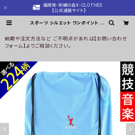
福岡発-刺繍の森X-CLOTHES
【公式通販サイト】
スポーツ シルエット ワンポイント 刺
繍 巾着 リュックサック ナイロンバッ
グ オリジナル ナップサック ランドリ
ーバッグ メンズ レディース エコバッ
納期や注文方法など ご不明点があれば【お問い合わせ
グ バック バッグ シューズ 黒 ブラック
フォーム】よりご相談ください。
ネイビー 紺 父の日 ロゴ 卒業 記念品
部活 卒団 サッカー バスケ テニス プ
レゼント 誕生日 ori-a-knb3-b08-
s | 刺繍の森X-CLOTHES【公式通
販サイト】