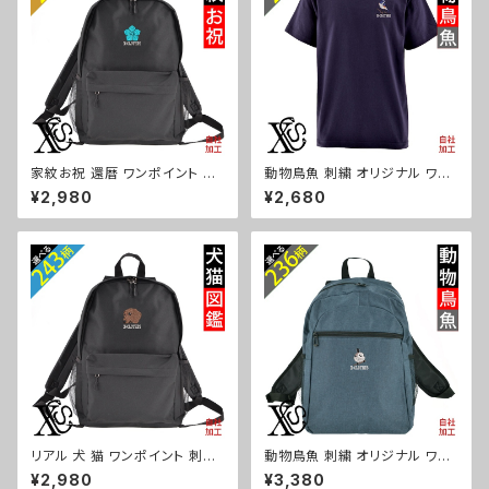
家紋お祝 還暦 ワンポイント 刺
動物鳥魚 刺繍 オリジナル ワン
繍 オリジナル リュック おしゃれ
ポイント 5.6oz 半袖 Tシャツ
¥2,980
¥2,680
通学 バックパック バッグ メンズ
メンズ ロゴ おしゃれ tシャツ カ
レディース デイパック ジム ロゴ
ットソー 自社ブランド 父の日 柄
ギフト ori-a-bag21-b07-s
馬 鳥 豚 魚 グッズ ori-am-tst
2-b06-s
リアル 犬 猫 ワンポイント 刺繍
動物鳥魚 刺繍 オリジナル ワン
リュック おしゃれ 通学 バックパ
ポイント シンプル デイパック メ
¥2,980
¥3,380
ック バッグ メンズ レディース デ
ンズ レディース リュック ペット