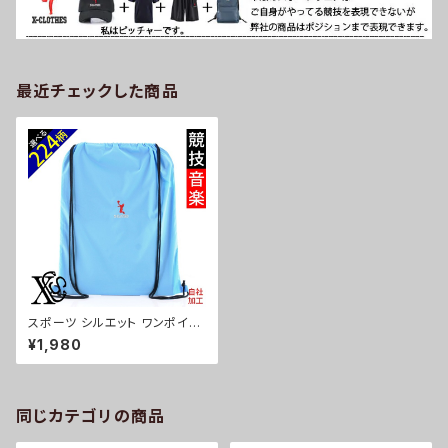
最近チェックした商品
スポーツ シルエット ワンポイン
ト 刺繍 巾着 リュックサック ナイ
¥1,980
ロンバッグ オリジナル ナップサ
ック ランドリーバッグ メンズ レ
ディース エコバッグ バック バッ
グ シューズ 黒 ブラック ネイビ
ー 紺 父の日 ロゴ 卒業 記念品
同じカテゴリの商品
部活 卒団 サッカー バスケ テニ
ス プレゼント 誕生日 ori-a-kn