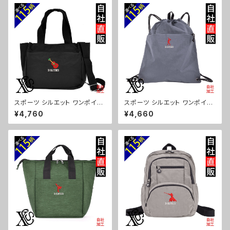
b3-b08-s
スポーツ シルエット ワンポイン
スポーツ シルエット ワンポイン
ト 刺繍トート ショルダーバッグ
ト 刺繍撥水 ナイロン ナップサッ
¥4,760
¥4,660
カジュアル 軽量 レディース メン
ク メンズ 大容量 ジム サブバッ
ズ 雑貨 グッズ 自社ブランド 柄
グ レディース 雑貨 グッズ 自社
卒業 記念品 部活 野球 サッカー
ブランド 柄 卒業 記念品 部活
バスケ テニス 和太鼓 大相撲 or
野球 サッカー バスケ テニス 和
i-a-bg181-b08-s
太鼓 大相撲 ori-a-bg180-b0
8-s