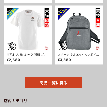
イパック ジム オリジナル ロゴ
ボトル 収納 雑貨 グッズ 自社ブ
ギフト プレゼント 誕生日 お祝い
ランド 柄 馬 豚 魚 クリスマス o
父の日 母の日 グッズ 柄 柴犬
ri-a-bg130-b06-s
チワワ シーズー シュナウザー
パグ X-CLOTHES 猫図鑑 犬
図鑑 ori-a-bag21-b10-s
リアル 犬 猫 tシャツ 刺繍 プレ
スポーツ シルエット ワンポイン
ゼント 5.6oz オリジナル 半袖
ト 刺繍 シンプル デイパック メン
¥2,680
¥3,380
Tシャツ メンズ ワンポイント ロ
ズ レディース リュック ペットボ
ゴ おしゃれ 無地 カットソー 和
トル 収納 雑貨 グッズ 自社ブラ
グッズ 柄 柴犬 チワワ シーズー
ンド 卒業 記念品 部活 卒団 サ
シュナウザー パグ フレンチブル
ッカー バスケ テニス 誕生日 ク
ドッグ X-CLOTHES 猫図鑑 犬
リスマス ori-a-bg130-b08-s
図鑑 ori-am-tst2-g10-s
商品一覧に戻る
店内カテゴリ