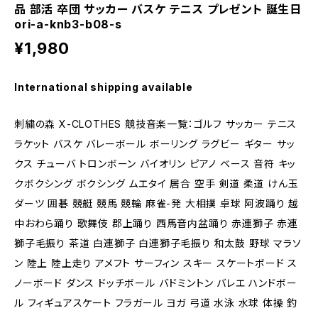
品 部活 卒団 サッカー バスケ テニス プレゼント 誕生日
ori-a-knb3-b08-s
¥1,980
International shipping available
刺繍の森 X-CLOTHES 競技音楽一覧：ゴルフ サッカー テニス
ラケット バスケ バレーボール ボーリング ラグビー ギター サッ
クス チューバ トロンボーン バイオリン ピアノ ベース 音符 キッ
クボクシング ボクシング ムエタイ 居合 空手 剣道 柔道 けん玉
ダーツ 囲碁 競艇 競馬 競輪 麻雀-発 大相撲 卓球 阿波踊り 越
中おわら踊り 歌舞伎 郡上踊り 西馬音内盆踊り 赤連獅子 赤連
獅子毛振り 茶道 白連獅子 白連獅子毛振り 和太鼓 野球 マラソ
ン 陸上 陸上走り アメフト サーフィン スキー スケートボード ス
ノーボード ダンス ドッチボール バドミントン バレエ ハンドボー
ル フィギュアスケート フラガール ヨガ 弓道 水泳 水球 体操 釣