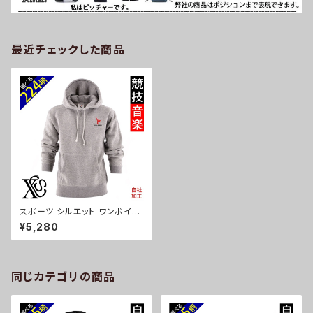
最近チェックした商品
スポーツ シルエット ワンポイン
ト 刺繍 裏起毛 パーカー 長袖
¥5,280
プルオーバー メンズ トレーナー
オリジナル 無地 ロゴ おしゃれ
フード付き スウェット 灰 グレー
父の日 和柄 トップス グッズ 文
字 面白い おもしろ 卒団 記念品
同じカテゴリの商品
部活 卒業 ori-am-pkn3-g08
-s