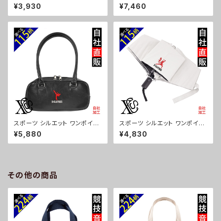
ト 刺繍保冷保温 ランチバッグ
ト 刺繍撥水 リュック レディース
¥3,930
¥7,460
買い物バッグ トートバッグ レディ
大容量 8ポケット ナイロン 軽量
ース メンズ おしゃれ 雑貨 グッ
軽い おしゃれ 雑貨 グッズ 自社
ズ 自社ブランド 柄 卒業 記念品
ブランド 柄 卒業 記念品 部活
部活 野球 サッカー バスケ テニ
野球 サッカー バスケ テニス 和
ス 和太鼓 大相撲 ori-a-bg17
太鼓 大相撲 ori-a-bg178-b0
9-b08-s
8-s
スポーツ シルエット ワンポイン
スポーツ シルエット ワンポイン
ト 刺繍上品なシボ感 横長ショル
ト 刺繍【形状記憶+自動開閉】
¥5,880
¥4,830
ダーバッグ レディース ミニボス
折りたたみ傘 レディース メンズ
トン 軽量 雑貨 グッズ 自社ブラ
55cm 晴雨兼用 UVカット99.
ンド 柄 卒業 記念品 部活 野球
9％ 一級遮光 遮熱 強風 耐風
サッカー バスケ テニス 和太鼓
雑貨 グッズ 自社ブランド 柄 卒
大相撲 ori-a-bg177-b08-s
業 記念品 部活 野球 サッカー
その他の商品
バスケ テニス 和太鼓 大相撲 or
i-a-kas04-g08-s