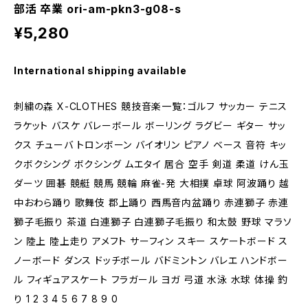
部活 卒業 ori-am-pkn3-g08-s
¥5,280
International shipping available
刺繍の森 X-CLOTHES 競技音楽一覧：ゴルフ サッカー テニス
ラケット バスケ バレーボール ボーリング ラグビー ギター サッ
クス チューバ トロンボーン バイオリン ピアノ ベース 音符 キッ
クボクシング ボクシング ムエタイ 居合 空手 剣道 柔道 けん玉
ダーツ 囲碁 競艇 競馬 競輪 麻雀-発 大相撲 卓球 阿波踊り 越
中おわら踊り 歌舞伎 郡上踊り 西馬音内盆踊り 赤連獅子 赤連
獅子毛振り 茶道 白連獅子 白連獅子毛振り 和太鼓 野球 マラソ
ン 陸上 陸上走り アメフト サーフィン スキー スケートボード ス
ノーボード ダンス ドッチボール バドミントン バレエ ハンドボー
ル フィギュアスケート フラガール ヨガ 弓道 水泳 水球 体操 釣
り 1 2 3 4 5 6 7 8 9 0