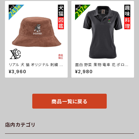
吸汗速乾 黒 紺 父の日 柄 グッ
ン 父の日 お祭り トップス グッ
ズ ori-am-poh2-b09-s
ズ 文字 面白い おもしろ 卒団
記念品 部活 卒業 ori-am-poh
2-r08-s
リアル 犬 猫 オリジナル 刺繍 ワ
面白 野菜 果物 電車 花 ポロシ
ンポイント コーデュロイ バケッ
ャツ リアル 刺繍 プレゼント 半
¥3,960
¥2,980
トハット メンズ レディース 帽子
袖 レディース オリジナル 無地
自社ブランド ロゴ グッズ 柄 誕
ワンポイント ロゴ おしゃれ ゴル
生日 プレゼント 三毛猫 柴犬 チ
フ 吸汗速乾 黒 紺 母の日 柄 グ
ワワ シーズー シュナウザー パ
ッズ ori-aw-poh2-b09-s
グ ペキニーズ ori-a-cap39-b
10-s
商品一覧に戻る
店内カテゴリ