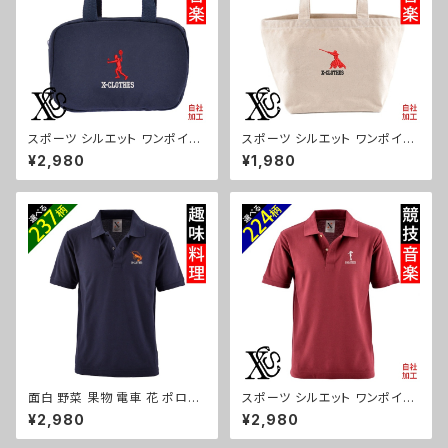
スポーツ シルエット ワンポイン
スポーツ シルエット ワンポイン
ト 刺繍 保温保冷ミニバッグ エ
ト 刺繍 ミニトートバッグ レディ
¥2,980
¥1,980
コバッグ 軽量 バッグインバッグ
ース キッズ メンズ キャンバス オ
レディース メンズ 雑貨 グッズ
リジナル 小さめ 帆布 おしゃれ
自社ブランド 卒業 記念品 部活
トートバック ランチバッグ 軽い
卒団 サッカー バスケ テニス 誕
ミニバッグ 軽量 子供 グレー グ
生日 クリスマス ori-a-bg115-
ッズ 文字 面白い おもしろ 卒団
b08-s
記念品 部活 卒業 ori-aw-bag
2-g08-s
面白 野菜 果物 電車 花 ポロシ
スポーツ シルエット ワンポイン
ャツ リアル 刺繍 プレゼント 半
ト 刺繍 半袖 ポロシャツ メンズ
¥2,980
¥2,980
袖 メンズ オリジナル 無地 ワン
オリジナル 無地 ロゴ おしゃれ
ポイント ロゴ おしゃれ ゴルフ
ゴルフ 吸汗速乾 赤 レッド ワイ