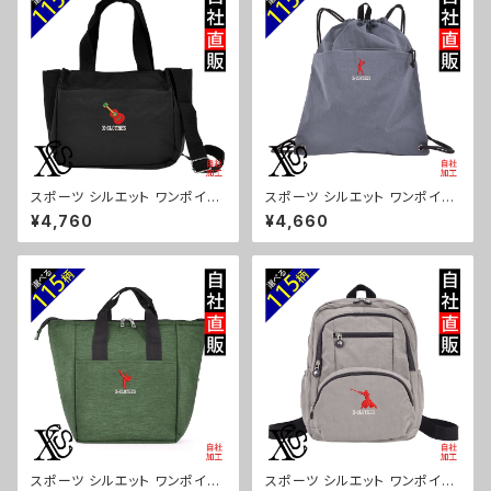
スポーツ シルエット ワンポイン
スポーツ シルエット ワンポイン
ト 刺繍トート ショルダーバッグ
ト 刺繍撥水 ナイロン ナップサッ
¥4,760
¥4,660
カジュアル 軽量 レディース メン
ク メンズ 大容量 ジム サブバッ
ズ 雑貨 グッズ 自社ブランド 柄
グ レディース 雑貨 グッズ 自社
卒業 記念品 部活 野球 サッカー
ブランド 柄 卒業 記念品 部活
バスケ テニス 和太鼓 大相撲 or
野球 サッカー バスケ テニス 和
i-a-bg181-b08-s
太鼓 大相撲 ori-a-bg180-b0
8-s
スポーツ シルエット ワンポイン
スポーツ シルエット ワンポイン