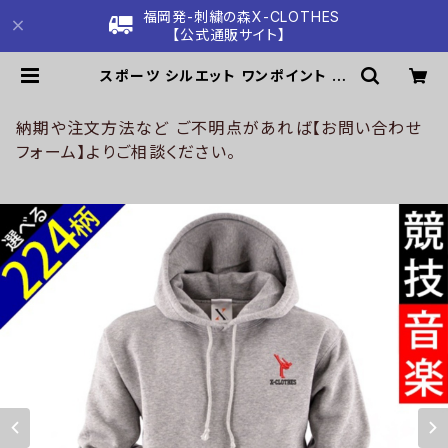
福岡発-刺繍の森X-CLOTHES
【公式通販サイト】
スポーツ シルエット ワンポイント 刺
繍 裏起毛 パーカー 長袖 プルオーバ
ー メンズ トレーナー オリジナル 無地
ロゴ おしゃれ フード付き スウェット
納期や注文方法など ご不明点があれば【お問い合わせ
灰 グレー 父の日 和柄 トップス グッ
フォーム】よりご相談ください。
ズ 文字 面白い おもしろ 卒団 記念品
部活 卒業 ori-am-pkn3-g08-s |
刺繍の森X-CLOTHES【公式通販サ
イト】