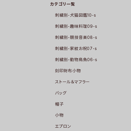
カテゴリ一覧
刺繍別-犬猫図鑑10-s
刺繍別-趣味料理09-s
刺繍別-競技音楽08-s
刺繍別-家紋お祝07-s
刺繍別-動物鳥魚06-s
刻印財布小物
ストール＆マフラー
バッグ
帽子
小物
エプロン