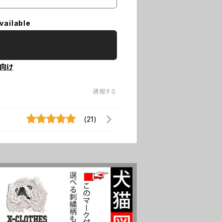
vailable
向け
通報する
(21)