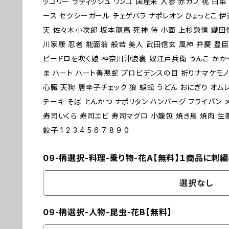
ッコリー ラディッシュ リンゴ 国産米 人参 赤カブ 桃 白
ース セクシーガール チェゲバラ ナポレオン ひょっとこ 
天 佐々木小次郎 坂本龍馬 死神 侍 小面 上杉謙信 織田
川家康 忍者 能面翁 般若 美人 武田信玄 風神 弁慶 豊臣
ビードロを吹く娘 神奈川沖浪裏 奴江戸兵衛 うんこ かか
ま ハート ハート善悪蛇 プロビデンスの目 祈りナマケモノ
心臓 天狗 唐辛子チェック 狼 蜈蚣 うどん おにぎり オム
テーキ そば とんかつ ナポリタン ハンバーグ フライパン 
寿司いくら 寿司エビ 寿司マグロ 小籠包 焼き鳥 焼肉 生
餃子 1 2 3 4 5 6 7 8 9 0
09-柄選択-料理-乗り物-花A【無料】１商品に刺
選択なし
09-柄選択-人物-昆虫-花B【無料】