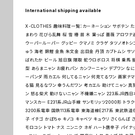
International shipping available
X-CLOTHES 趣味料理一覧：カーネーション サボテン 
まわり 花びら乱舞 桜 雪 椿 苗 木 葉っぱ 薔薇 アロ
ウーパールーパー グッピー クマノミ クラゲ タツノオトシ
ゅう 海老 錦鯉 金魚 朱文金 出目金 丹頂 カブトムシ サソ
ばれたか ビール 旭日旗 隈取 蛇ウロボロス 将棋 乗馬 星
型 あらまニャン お疲れパン カンフーニャン デブワン なに
ーパンダ 雨カエル 何してるニャン 何見てるワン 画家ナマ
る猫 見るなワン 幸うんだワン 考カエル 助けてニャン 真
ン 怒る柴犬 動けないニャン 不機嫌ニャン 223系JR西日本
マンスカー E231系JR山手線 サンモリッツ2000形 トラ
3200系電車 国鉄113系電車 東海道線E217系 東武鉄道
子 イチゴ かぼちゃ キノコ キャベツ キュウリ さくらんぼ 
モロコシ トマト ナス ニンニク ネギ ハート唐辛子 パイナ