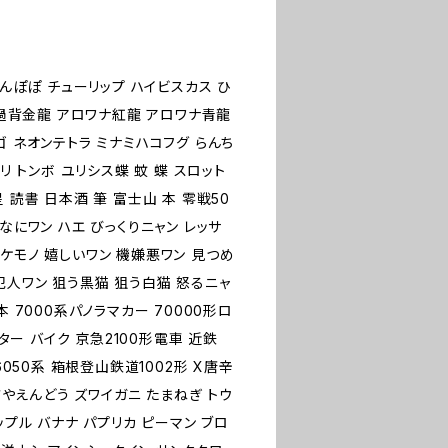
たんぽぽ チューリップ ハイビスカス ひ
ワナ過背金龍 アロワナ紅龍 アロワナ青龍
ゴ ネオンテトラ ミナミハコフグ らんち
リ トンボ ユリシス蝶 蚊 蝶 スロット
 読書 日本酒 筆 富士山 本 零戦50
なにワン ハエ びっくりニャン レッサ
ケモノ 嬉しいワン 機嫌悪ワン 見つめ
犯人ワン 狙う黒猫 狙う白猫 怒るニャ
 7000系パノラマカー 70000形ロ
クター バイク 京急2100形電車 近鉄
6050系 箱根登山鉄道1002形 X唐辛
さやえんどう ズワイガニ たまねぎ トウ
ップル バナナ パプリカ ピーマン ブロ