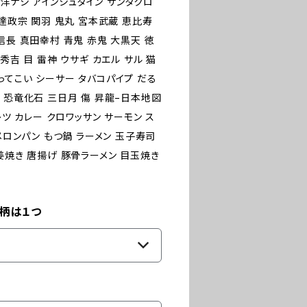
菜 洋ナシ アインシュタイン サンタクロ
伊達政宗 関羽 鬼丸 宮本武蔵 恵比寿
信長 真田幸村 青鬼 赤鬼 大黒天 徳
秀吉 目 雷神 ウサギ カエル サル 猫
ってこい シーサー タバコパイプ だる
 恐竜化石 三日月 傷 昇龍−日本地図
レツ カレー クロワッサン サーモン ス
メロンパン もつ鍋 ラーメン 玉子寿司
姜焼き 唐揚げ 豚骨ラーメン 目玉焼き
繍柄は１つ