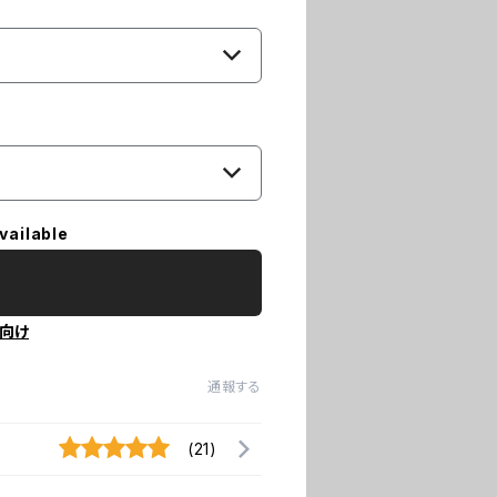
vailable
向け
通報する
(21)