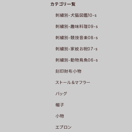
カテゴリ一覧
刺繍別-犬猫図鑑10-s
刺繍別-趣味料理09-s
刺繍別-競技音楽08-s
刺繍別-家紋お祝07-s
刺繍別-動物鳥魚06-s
刻印財布小物
ストール＆マフラー
バッグ
帽子
小物
エプロン