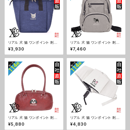
リアル 犬 猫 ワンポイント 刺繍
リアル 犬 猫 ワンポイント 刺繍
保冷保温 ランチバッグ 買い物バ
撥水 リュック レディース 大容量
¥3,930
¥7,460
ッグ トートバッグ レディース メ
8ポケット ナイロン 軽量 軽い
ンズ おしゃれ 雑貨 グッズ 自社
おしゃれ 雑貨 グッズ 自社ブラン
ブランド 柄 ギフト 柴犬 チワワ
ド 柄 ギフト 柴犬 チワワ シーズ
シーズー シュナウザー パグ ビ
ー シュナウザー パグ ビションフ
ションフリーゼ ori-a-bg179-
リーゼ ori-a-bg178-b10-s
b10-s
リアル 犬 猫 ワンポイント 刺繍
リアル 犬 猫 ワンポイント 刺繍
上品なシボ感 横長ショルダーバ
【形状記憶+自動開閉】 折りたた
¥5,880
¥4,830
ッグ レディース ミニボストン 軽
み傘 レディース メンズ 55cm