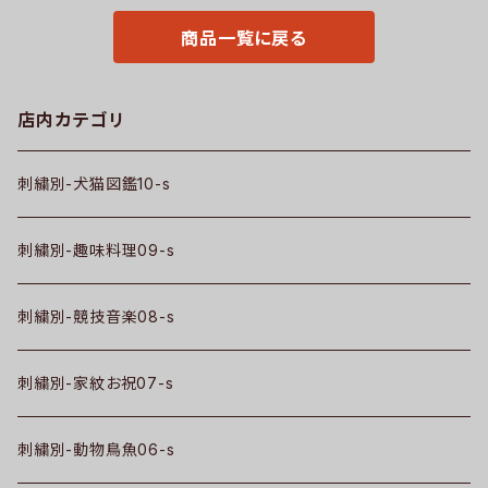
グッズ 文字 面白い おもしろ 卒
団 記念品 部活 卒業 ori-a-tao
商品一覧に戻る
15-b08-s
店内カテゴリ
刺繍別-犬猫図鑑10-s
刺繍別-趣味料理09-s
刺繍別-競技音楽08-s
刺繍別-家紋お祝07-s
刺繍別-動物鳥魚06-s