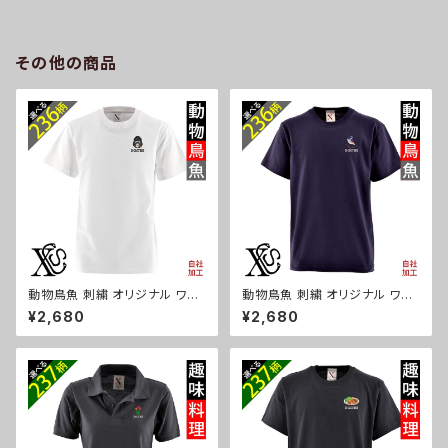
量 雑貨 グッズ 自社ブランド 柄
晴雨兼用 UVカット99.9％ 一級
ギフト 柴犬 チワワ シーズー シ
遮光 遮熱 強風 耐風 雑貨 グッ
ュナウザー パグ ビションフリー
ズ 自社ブランド 柄 ギフト 柴犬
ゼ ori-a-bg177-b10-s
チワワ シーズー シュナウザー
その他の商品
パグ ビションフリーゼ ori-a-ka
s04-g10-s
動物鳥魚 刺繍 オリジナル ワン
動物鳥魚 刺繍 オリジナル ワン
ポイント 5.6oz 半袖 Tシャツ
ポイント 5.6oz 半袖 Tシャツ
¥2,680
¥2,680
メンズ ロゴ おしゃれ tシャツ 無
メンズ ロゴ おしゃれ tシャツ カ
地 カットソー 白 ホワイト グレ
ットソー 自社ブランド 父の日 柄
ー 自社ブランド 父の日 柄 馬
馬 鳥 豚 魚 グッズ ori-am-tst
鳥 豚 魚 グッズ ori-am-tst2-
2-b06-s
g06-s