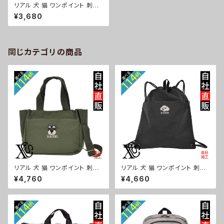
リアル 犬 猫 ワンポイント 刺繍
オリジナル 4.4オンス ドライ ハ
¥3,680
ーフパンツ メンズ ショートパン
ツ スポーツウェア レディース キ
ッズ 吸汗速乾 UVカット軽い グ
ッズ 柄 柴犬 チワワ シーズー シ
ュナウザー パグ フレンチブルド
同じカテゴリの商品
ッグ X-CLOTHES 猫図鑑 犬図
鑑 ori-a-pat4-g10-s
リアル 犬 猫 ワンポイント 刺繍
リアル 犬 猫 ワンポイント 刺繍
トート ショルダーバッグ カジュ
撥水 ナイロン ナップサック メン
¥4,760
¥4,660
アル 軽量 レディース メンズ 雑
ズ 大容量 ジム サブバッグ レデ
貨 グッズ 自社ブランド 柄 ギフト
ィース 雑貨 グッズ 自社ブランド
柴犬 チワワ シーズー シュナウ
柄 ギフト 柴犬 チワワ シーズー
ザー パグ ビションフリーゼ ori-
シュナウザー パグ ビションフリ
a-bg181-b10-s
ーゼ ori-a-bg180-b10-s