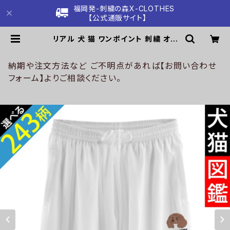
福岡発-刺繍の森X-CLOTHES
【公式通販サイト】
リアル 犬 猫 ワンポイント 刺繍 オリ
ジナル 4.4オンス ドライ ハーフパン
ツ メンズ ショートパンツ スポーツウ
ェア レディース キッズ 吸汗速乾 UV
納期や注文方法など ご不明点があれば【お問い合わせ
カット軽い グッズ 柄 柴犬 チワワ シ
フォーム】よりご相談ください。
ーズー シュナウザー パグ フレンチブ
ルドッグ X-CLOTHES 猫図鑑 犬図
鑑 ori-a-pat4-g10-s | 刺繍の森
X-CLOTHES【公式通販サイト】