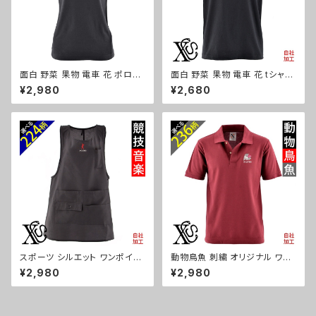
面白 野菜 果物 電車 花 ポロシ
面白 野菜 果物 電車 花 tシャツ
ャツ リアル 刺繍 プレゼント 半
リアル 刺繍 プレゼント 5.6oz
¥2,980
¥2,680
袖 レディース オリジナル 無地
オリジナル 半袖 Tシャツ メンズ
ワンポイント ロゴ おしゃれ ゴル
ワンポイント ロゴ おしゃれ カッ
フ 吸汗速乾 黒 紺 母の日 柄 グ
トソー 和柄 グッズ ori-am-tst
ッズ ori-aw-poh2-b09-s
2-b09-s
スポーツ シルエット ワンポイン
動物鳥魚 刺繍 オリジナル ワン
ト エプロン 刺繍 ワンピース レ
ポイント ポロシャツ リアル 半袖
¥2,980
¥2,980
ディース 撥水加工 おしゃれ か
メンズ 無地 ロゴ おしゃれ ゴル
わいい 脇ボタン マタニティ ミド
フ 吸汗速乾 ワイン 父の日 柄
ル ギフト 母の日 保育士 カフェ
馬 鳥 豚 魚 グッズ ori-am-po
無地 サロン リボン ブラック 黒
h2-r06-s