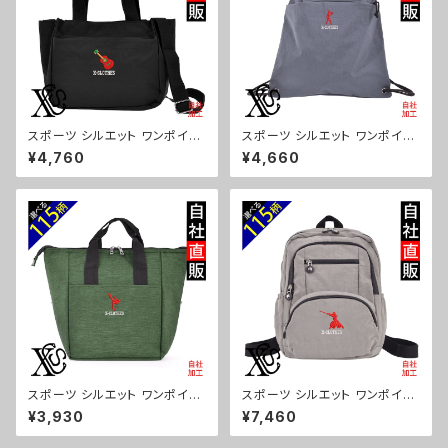
スポーツ シルエット ワンポイン
スポーツ シルエット ワンポイン
ト 刺繍トート ショルダーバッグ
ト 刺繍撥水 ナイロン ナップサッ
¥4,760
¥4,660
カジュアル 軽量 レディース メン
ク メンズ 大容量 ジム サブバッ
ズ 雑貨 グッズ 自社ブランド 柄
グ レディース 雑貨 グッズ 自社
卒業 記念品 部活 野球 サッカー
ブランド 柄 卒業 記念品 部活
バスケ テニス 和太鼓 大相撲 or
野球 サッカー バスケ テニス 和
i-a-bg181-b08-s
太鼓 大相撲 ori-a-bg180-b0
8-s
スポーツ シルエット ワンポイン
スポーツ シルエット ワンポイン
ト 刺繍保冷保温 ランチバッグ
ト 刺繍撥水 リュック レディース
¥3,930
¥7,460
買い物バッグ トートバッグ レディ
大容量 8ポケット ナイロン 軽量
ース メンズ おしゃれ 雑貨 グッ
軽い おしゃれ 雑貨 グッズ 自社