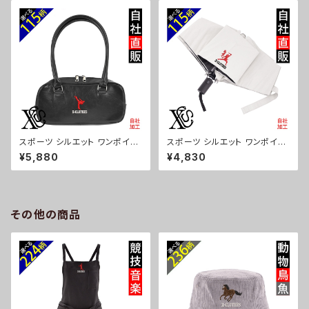
ズ 自社ブランド 柄 卒業 記念品
ブランド 柄 卒業 記念品 部活
部活 野球 サッカー バスケ テニ
野球 サッカー バスケ テニス 和
ス 和太鼓 大相撲 ori-a-bg17
太鼓 大相撲 ori-a-bg178-b0
9-b08-s
8-s
スポーツ シルエット ワンポイン
スポーツ シルエット ワンポイン
ト 刺繍上品なシボ感 横長ショル
ト 刺繍【形状記憶+自動開閉】
¥5,880
¥4,830
ダーバッグ レディース ミニボス
折りたたみ傘 レディース メンズ
トン 軽量 雑貨 グッズ 自社ブラ
55cm 晴雨兼用 UVカット99.
ンド 柄 卒業 記念品 部活 野球
9％ 一級遮光 遮熱 強風 耐風
サッカー バスケ テニス 和太鼓
雑貨 グッズ 自社ブランド 柄 卒
大相撲 ori-a-bg177-b08-s
業 記念品 部活 野球 サッカー
その他の商品
バスケ テニス 和太鼓 大相撲 or
i-a-kas04-g08-s