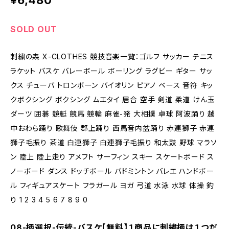
¥6,480
SOLD OUT
刺繍の森 X-CLOTHES 競技音楽一覧：ゴルフ サッカー テニス
ラケット バスケ バレーボール ボーリング ラグビー ギター サッ
クス チューバ トロンボーン バイオリン ピアノ ベース 音符 キッ
クボクシング ボクシング ムエタイ 居合 空手 剣道 柔道 けん玉
ダーツ 囲碁 競艇 競馬 競輪 麻雀-発 大相撲 卓球 阿波踊り 越
中おわら踊り 歌舞伎 郡上踊り 西馬音内盆踊り 赤連獅子 赤連
獅子毛振り 茶道 白連獅子 白連獅子毛振り 和太鼓 野球 マラソ
ン 陸上 陸上走り アメフト サーフィン スキー スケートボード ス
ノーボード ダンス ドッチボール バドミントン バレエ ハンドボー
ル フィギュアスケート フラガール ヨガ 弓道 水泳 水球 体操 釣
り 1 2 3 4 5 6 7 8 9 0
08-柄選択-伝統-バスケ【無料】１商品に刺繍柄は１つだ