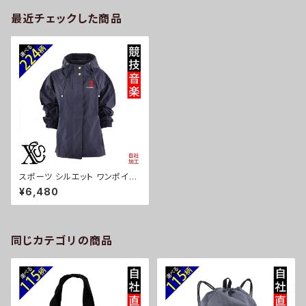
最近チェックした商品
スポーツ シルエット ワンポイン
ト 長袖 撥水 マウンテン パーカ
¥6,480
ー レディース オリジナル ジャケ
ット ジップアップ アウター 母の
日 ori-aw-djk3-b08-s
同じカテゴリの商品