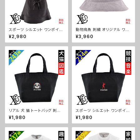
スポーツ シルエット ワンポイン
動物鳥魚 刺繍 オリジナル ワン
ト 刺繍 エプロン ワンピース レ
ポイント コーデュロイ バケット
¥2,980
¥3,960
ディース 撥水加工 おしゃれ か
ハット メンズ レディース 帽子
わいい フリル ティアード フレア
自社ブランド ロゴ グッズ 柄 お
ギフト 母の日 保育士 カフェ サ
しゃれ プレゼント 馬 鳥 インコ
ロン リボン ブラック 黒 グッズ
文鳥 パンダ 魚 動物 ori-a-cap
文字 面白い おもしろ 卒団 記念
39-b06-s
品 部活 卒業 ori-a-tao13-b0
8-s
リアル 犬 猫 トートバッグ 刺繍
スポーツ シルエット ワンポイン
プレゼント ワンポイント ミニト
ト 刺繍 ミニトートバッグ レディ
¥1,980
¥1,980
ートバッグ レディース キッズ メ
ース キッズ メンズ キャンバス オ
ンズ キャンバス オリジナル 小さ
リジナル 小さめ 帆布 おしゃれ
め 帆布 おしゃれ トートバック ラ
無地 トートバック ランチバッグ
ンチバッグ ミニ 子供 グッズ 柄
軽い ミニバッグ 子供 黒 ブラッ
柴犬 チワワ シーズー シュナウ
ク グッズ 文字 面白い おもしろ