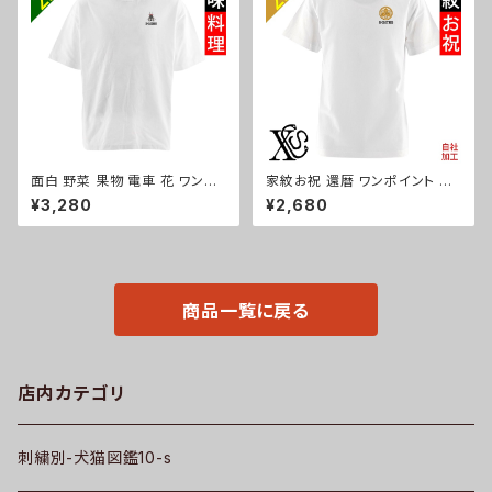
ザー パグ X-CLOTHES 猫図
卒団 記念品 部活 卒業 ori-aw
鑑 犬図鑑 ori-aw-bag2-b10
-bag2-b08-s
-s
面白 野菜 果物 電車 花 ワンポ
家紋お祝 還暦 ワンポイント 刺
イント 刺繍 5.6オンス ビッグシ
繍 オリジナル5.6oz オリジナル
¥3,280
¥2,680
ルエット 半袖 Tシャツ メンズ グ
半袖 Tシャツ メンズ ロゴ おし
ッズ 白 ホワイト カットソー 黒
ゃれ tシャツ 無地 カットソー 和
ブラック 柄 ori-am-tst6-g09
柄 白 ホワイト グレー 自社ブラ
-s
ンド 父の日 グッズ 柄 丸に 五瓜
桔梗 巴 藤 羽 菱 唐花 木瓜 蔦
桐 織田信長 ori-am-tst2-g0
商品一覧に戻る
7-s
店内カテゴリ
刺繍別-犬猫図鑑10-s