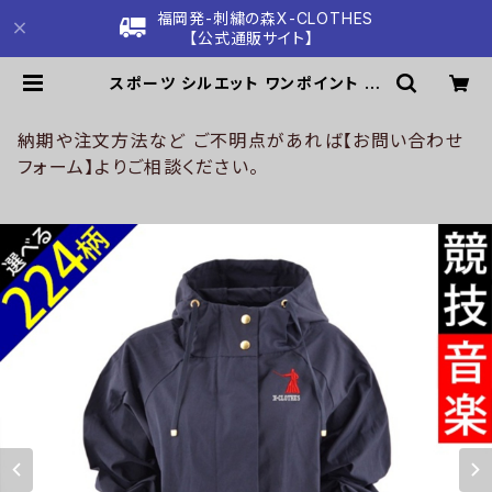
福岡発-刺繍の森X-CLOTHES
【公式通販サイト】
スポーツ シルエット ワンポイント 長
袖 撥水 マウンテン パーカー レディー
ス オリジナル ジャケット ジップアッ
プ アウター 母の日 ori-aw-djk3-b
納期や注文方法など ご不明点があれば【お問い合わせ
08-s | 刺繍の森X-CLOTHES【公
フォーム】よりご相談ください。
式通販サイト】