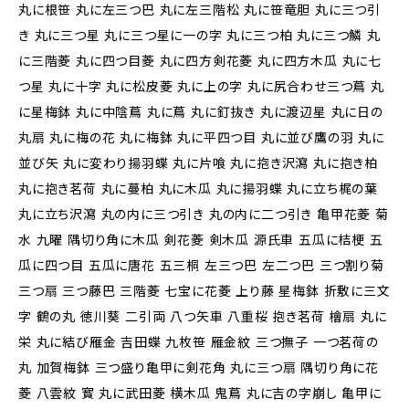
丸に根笹 丸に左三つ巴 丸に左三階松 丸に笹竜胆 丸に三つ引
き 丸に三つ星 丸に三つ星に一の字 丸に三つ柏 丸に三つ鱗 丸
に三階菱 丸に四つ目菱 丸に四方剣花菱 丸に四方木瓜 丸に七
つ星 丸に十字 丸に松皮菱 丸に上の字 丸に尻合わせ三つ蔦 丸
に星梅鉢 丸に中陰蔦 丸に蔦 丸に釘抜き 丸に渡辺星 丸に日の
丸扇 丸に梅の花 丸に梅鉢 丸に平四つ目 丸に並び鷹の羽 丸に
並び矢 丸に変わり揚羽蝶 丸に片喰 丸に抱き沢瀉 丸に抱き柏
丸に抱き茗荷 丸に蔓柏 丸に木瓜 丸に揚羽蝶 丸に立ち梶の葉
丸に立ち沢瀉 丸の内に三つ引き 丸の内に二つ引き 亀甲花菱 菊
水 九曜 隅切り角に木瓜 剣花菱 剣木瓜 源氏車 五瓜に桔梗 五
瓜に四つ目 五瓜に唐花 五三桐 左三つ巴 左二つ巴 三つ割り菊
三つ扇 三つ藤巴 三階菱 七宝に花菱 上り藤 星梅鉢 折敷に三文
字 鶴の丸 徳川葵 二引両 八つ矢車 八重桜 抱き茗荷 檜扇 丸に
栄 丸に結び雁金 吉田蝶 九枚笹 雁金紋 三つ撫子 一つ茗荷の
丸 加賀梅鉢 三つ盛り亀甲に剣花角 丸に三つ扇 隅切り角に花
菱 八雲紋 寳 丸に武田菱 横木瓜 鬼蔦 丸に吉の字崩し 亀甲に