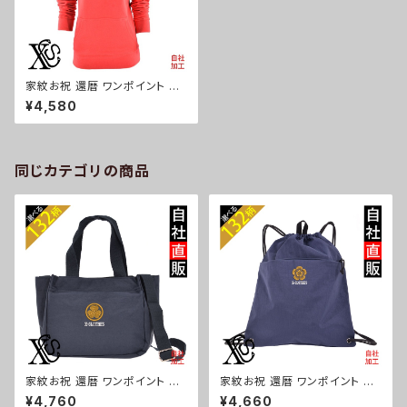
家紋お祝 還暦 ワンポイント 刺
繍 オリジナル 長袖 プルオーバ
¥4,580
ー パーカー レディース トレーナ
ー 薄手 無地 ロゴ おしゃれ パ
イル地 スウェット 赤 レッド 母の
日 グッズ 柄 丸に 五瓜 桔梗 巴
藤 羽 菱 唐花 木瓜 蔦 桐 ori-a
同じカテゴリの商品
w-pkn2-r07-s
家紋お祝 還暦 ワンポイント 刺
家紋お祝 還暦 ワンポイント 刺
繍トート ショルダーバッグ カジ
繍撥水 ナイロン ナップサック メ
¥4,760
¥4,660