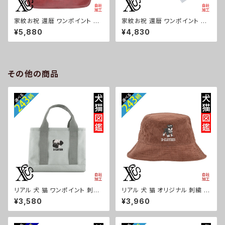
家紋お祝 還暦 ワンポイント 刺
家紋お祝 還暦 ワンポイント 刺
繍上品なシボ感 横長ショルダー
繍【形状記憶+自動開閉】 折りた
¥5,880
¥4,830
バッグ レディース ミニボストン
たみ傘 レディース メンズ 55cm
軽量 雑貨 グッズ 自社ブランド
晴雨兼用 UVカット99.9％ 一級
柄 丸に 五瓜 桔梗 巴 藤 羽 菱
遮光 遮熱 強風 耐風 雑貨 グッ
唐花 木瓜 蔦 桐 ロゴ スカル ori
ズ 自社ブランド 柄 丸に 五瓜
-a-bg177-b07-s
桔梗 巴 藤 羽 菱 唐花 木瓜 蔦
その他の商品
桐 ロゴ スカル ori-a-kas04-
g07-s
リアル 犬 猫 ワンポイント 刺繍
リアル 犬 猫 オリジナル 刺繍 ワ
オリジナル 仕分け上手 ミニトー
ンポイント コーデュロイ バケッ
¥3,580
¥3,960
トバッグ レディース 仕切り 便利
トハット メンズ レディース 帽子
トートバック メンズ グレー ロゴ
自社ブランド ロゴ グッズ 柄 誕
柄 無地 グッズ 父の日 母の日
生日 プレゼント 三毛猫 柴犬 チ