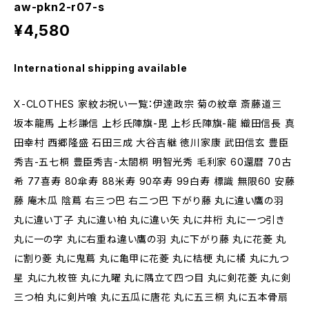
aw-pkn2-r07-s
¥4,580
International shipping available
X-CLOTHES 家紋お祝い一覧：伊達政宗 菊の紋章 斎藤道三
坂本龍馬 上杉謙信 上杉氏陣旗-毘 上杉氏陣旗-龍 織田信長 真
田幸村 西郷隆盛 石田三成 大谷吉継 徳川家康 武田信玄 豊臣
秀吉-五七桐 豊臣秀吉-太閤桐 明智光秀 毛利家 60還暦 70古
希 77喜寿 80傘寿 88米寿 90卒寿 99白寿 標識 無限60 安藤
藤 庵木瓜 陰蔦 右三つ巴 右二つ巴 下がり藤 丸に違い鷹の羽
丸に違い丁子 丸に違い柏 丸に違い矢 丸に井桁 丸に一つ引き
丸に一の字 丸に右重ね違い鷹の羽 丸に下がり藤 丸に花菱 丸
に割り菱 丸に鬼蔦 丸に亀甲に花菱 丸に桔梗 丸に橘 丸に九つ
星 丸に九枚笹 丸に九曜 丸に隅立て四つ目 丸に剣花菱 丸に剣
三つ柏 丸に剣片喰 丸に五瓜に唐花 丸に五三桐 丸に五本骨扇