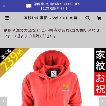
福岡発-刺繍の森X-CLOTHES
【公式通販サイト】
家紋お祝 還暦 ワンポイント 刺繍 オ
リジナル 長袖 プルオーバー パーカー
レディース トレーナー 薄手 無地 ロゴ
おしゃれ パイル地 スウェット 赤 レッ
納期や注文方法など ご不明点があれば【お問い合わせ
ド 母の日 グッズ 柄 丸に 五瓜 桔梗
フォーム】よりご相談ください。
巴 藤 羽 菱 唐花 木瓜 蔦 桐 ori-aw-
pkn2-r07-s | 刺繍の森X-CLOTH
ES【公式通販サイト】