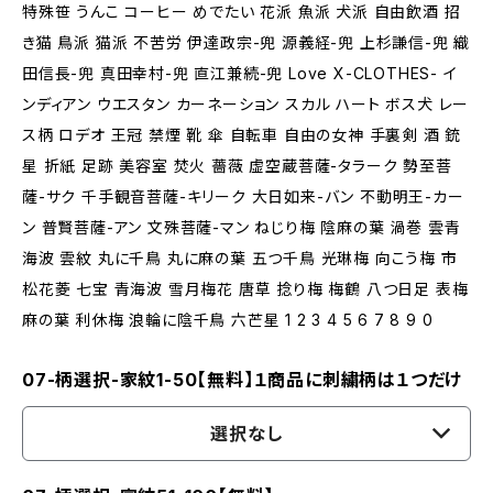
特殊笹 うんこ コーヒー めでたい 花派 魚派 犬派 自由飲酒 招
き猫 鳥派 猫派 不苦労 伊達政宗-兜 源義経-兜 上杉謙信-兜 織
田信長-兜 真田幸村-兜 直江兼続-兜 Love X-CLOTHES- イ
ンディアン ウエスタン カーネーション スカル ハート ボス犬 レー
ス柄 ロデオ 王冠 禁煙 靴 傘 自転車 自由の女神 手裏剣 酒 銃
星 折紙 足跡 美容室 焚火 薔薇 虚空蔵菩薩-タラーク 勢至菩
薩-サク 千手観音菩薩-キリーク 大日如来-バン 不動明王-カー
ン 普賢菩薩-アン 文殊菩薩-マン ねじり梅 陰麻の葉 渦巻 雲青
海波 雲紋 丸に千鳥 丸に麻の葉 五つ千鳥 光琳梅 向こう梅 市
松花菱 七宝 青海波 雪月梅花 唐草 捻り梅 梅鶴 八つ日足 表梅
麻の葉 利休梅 浪輪に陰千鳥 六芒星 1 2 3 4 5 6 7 8 9 0
07-柄選択-家紋1-50【無料】１商品に刺繍柄は１つだけ
選択なし