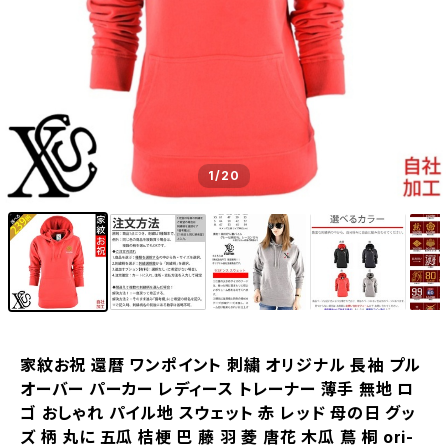
1
/20
家紋お祝 還暦 ワンポイント 刺繍 オリジナル 長袖 プル
オーバー パーカー レディース トレーナー 薄手 無地 ロ
ゴ おしゃれ パイル地 スウェット 赤 レッド 母の日 グッ
ズ 柄 丸に 五瓜 桔梗 巴 藤 羽 菱 唐花 木瓜 蔦 桐 ori-