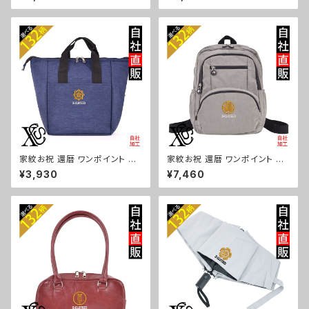
ュアル 軽量 レディース メンズ
ンズ 大容量 ジム サブバッグ レ
雑貨 グッズ 自社ブランド 柄 丸
ディース 雑貨 グッズ 自社ブラン
に 五瓜 桔梗 巴 藤 羽 菱 唐花
ド 柄 丸に 五瓜 桔梗 巴 藤 羽
木瓜 蔦 桐 ロゴ スカル ori-a-b
菱 唐花 木瓜 蔦 桐 ロゴ スカル
g181-b07-s
ori-a-bg180-b07-s
家紋お祝 還暦 ワンポイント 刺
家紋お祝 還暦 ワンポイント 刺
繍保冷保温 ランチバッグ 買い物
繍撥水 リュック レディース 大容
¥3,930
¥7,460
バッグ トートバッグ レディース
量 8ポケット ナイロン 軽量 軽
メンズ おしゃれ 雑貨 グッズ 自
い おしゃれ 雑貨 グッズ 自社ブ
社ブランド 柄 丸に 五瓜 桔梗
ランド 柄 丸に 五瓜 桔梗 巴 藤
巴 藤 羽 菱 唐花 木瓜 蔦 桐 ロ
羽 菱 唐花 木瓜 蔦 桐 ロゴ スカ
ゴ スカル ori-a-bg179-b07-
ル ori-a-bg178-b07-s
s