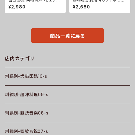
面白 野菜 果物 電車 花 エプロ
動物鳥魚 刺繍 オリジナル ワン
ン リアル 刺繍 プレゼント ワン
ポイント 5.6oz 半袖 Tシャツ
¥2,980
¥2,680
ポイント ワンピース レディース
メンズ ロゴ おしゃれ tシャツ カ
撥水加工 おしゃれ かわいい 脇
ットソー 自社ブランド 父の日 柄
ボタン マタニティ ギフト 母の日
馬 鳥 豚 魚 グッズ ori-am-tst
保育士 カフェ 無地 サロン 黒
2-b06-s
柄 グッズ ori-a-tao15-b09-s
商品一覧に戻る
店内カテゴリ
刺繍別-犬猫図鑑10-s
刺繍別-趣味料理09-s
刺繍別-競技音楽08-s
刺繍別-家紋お祝07-s