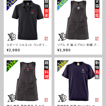
プレゼントギフト ハシビロコウ
ワワ シーズー シュナウザー パ
シマエナガ 馬 パンダ ハリネズ
グ ペキニーズ ori-a-cap39-b
ミ ori-a-bag25-g10-s
10-s
スポーツ シルエット ワンポイン
リアル 犬 猫 エプロン 刺繍 プレ
ト 刺繍 半袖 ポロシャツ メンズ
ゼント ワンポイント ワンピース
¥2,980
¥2,980
オリジナル 無地 ロゴ おしゃれ
レディース 撥水加工 おしゃれ
ゴルフ 吸汗速乾 黒 ブラック ネ
かわいい 脇ボタン マタニティ ギ
イビー 紺 父の日 お祭り トップ
フト 母の日 保育士 カフェ 無地
ス グッズ 文字 面白い おもしろ
サロン 黒 グッズ 柄 柴犬 チワワ
卒団 記念品 部活 卒業 ori-am
シーズー シュナウザー パグ X-
-poh2-b08-s
CLOTHES 猫図鑑 犬図鑑 ori-
a-tao15-b10-s