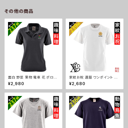
ュナウザー パグ ビションフリー
ズ 自社ブランド 柄 ギフト 柴犬
ゼ ori-a-bg177-b10-s
チワワ シーズー シュナウザー
その他の商品
パグ ビションフリーゼ ori-a-ka
s04-g10-s
面白 野菜 果物 電車 花 ポロシ
家紋お祝 還暦 ワンポイント 刺
ャツ リアル 刺繍 プレゼント 半
繍 オリジナル5.6oz オリジナル
¥2,980
¥2,680
袖 レディース オリジナル 無地
半袖 Tシャツ メンズ ロゴ おし
ワンポイント ロゴ おしゃれ ゴル
ゃれ tシャツ 無地 カットソー 和
フ 吸汗速乾 黒 紺 母の日 柄 グ
柄 白 ホワイト グレー 自社ブラ
ッズ ori-aw-poh2-b09-s
ンド 父の日 グッズ 柄 丸に 五瓜
桔梗 巴 藤 羽 菱 唐花 木瓜 蔦
桐 織田信長 ori-am-tst2-g0
7-s