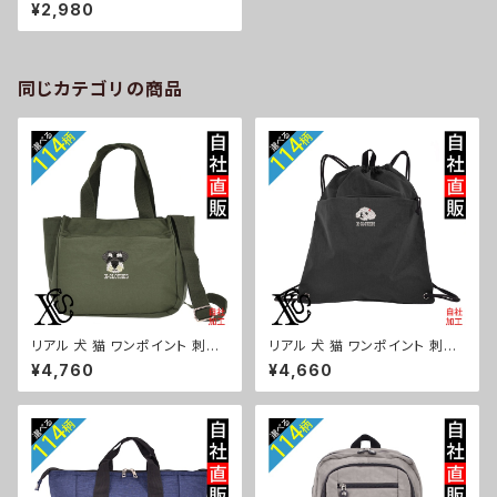
レゼント 半袖 レディース オリジ
¥2,980
ナル 無地 ワンポイント ロゴ お
しゃれ ゴルフ 吸汗速乾 黒 紺 母
の日 グッズ 柄 柴犬 チワワ シー
ズー シュナウザー パグ フレンチ
ブルドッグ X-CLOTHES 猫図
同じカテゴリの商品
鑑 犬図鑑 ori-aw-poh2-b10
-s
リアル 犬 猫 ワンポイント 刺繍
リアル 犬 猫 ワンポイント 刺繍
トート ショルダーバッグ カジュ
撥水 ナイロン ナップサック メン
¥4,760
¥4,660
アル 軽量 レディース メンズ 雑
ズ 大容量 ジム サブバッグ レデ
貨 グッズ 自社ブランド 柄 ギフト
ィース 雑貨 グッズ 自社ブランド
柴犬 チワワ シーズー シュナウ
柄 ギフト 柴犬 チワワ シーズー
ザー パグ ビションフリーゼ ori-
シュナウザー パグ ビションフリ
a-bg181-b10-s
ーゼ ori-a-bg180-b10-s