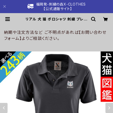
福岡発-刺繍の森X-CLOTHES
【公式通販サイト】
リアル 犬 猫 ポロシャツ 刺繍 プレゼ
ント 半袖 レディース オリジナル 無地
ワンポイント ロゴ おしゃれ ゴルフ 吸
汗速乾 黒 紺 母の日 グッズ 柄 柴犬
納期や注文方法など ご不明点があれば【お問い合わせ
チワワ シーズー シュナウザー パグ フ
フォーム】よりご相談ください。
レンチブルドッグ X-CLOTHES 猫図
鑑 犬図鑑 ori-aw-poh2-b10-s |
刺繍の森X-CLOTHES【公式通販サ
イト】