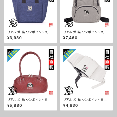
リアル 犬 猫 ワンポイント 刺繍
リアル 犬 猫 ワンポイント 刺繍
保冷保温 ランチバッグ 買い物バ
撥水 リュック レディース 大容量
¥3,930
¥7,460
ッグ トートバッグ レディース メ
8ポケット ナイロン 軽量 軽い
ンズ おしゃれ 雑貨 グッズ 自社
おしゃれ 雑貨 グッズ 自社ブラン
ブランド 柄 ギフト 柴犬 チワワ
ド 柄 ギフト 柴犬 チワワ シーズ
シーズー シュナウザー パグ ビ
ー シュナウザー パグ ビションフ
ションフリーゼ ori-a-bg179-
リーゼ ori-a-bg178-b10-s
b10-s
リアル 犬 猫 ワンポイント 刺繍
リアル 犬 猫 ワンポイント 刺繍
上品なシボ感 横長ショルダーバ
【形状記憶+自動開閉】 折りたた
¥5,880
¥4,830
ッグ レディース ミニボストン 軽
み傘 レディース メンズ 55cm
量 雑貨 グッズ 自社ブランド 柄
晴雨兼用 UVカット99.9％ 一級
ギフト 柴犬 チワワ シーズー シ
遮光 遮熱 強風 耐風 雑貨 グッ