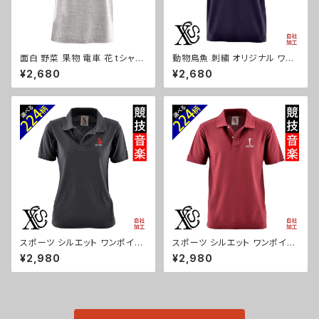
面白 野菜 果物 電車 花 tシャツ
動物鳥魚 刺繍 オリジナル ワン
リアル 刺繍 プレゼント 5.6oz
ポイント 5.6oz 半袖 Tシャツ
¥2,680
¥2,680
オリジナル 半袖 Tシャツ メンズ
メンズ ロゴ おしゃれ tシャツ カ
ワンポイント ロゴ おしゃれ 無
ットソー 自社ブランド 父の日 柄
地 カットソー 和柄 グッズ ori-a
馬 鳥 豚 魚 グッズ ori-am-tst
m-tst2-g09-s
2-b06-s
スポーツ シルエット ワンポイン
スポーツ シルエット ワンポイン
ト 刺繍 半袖 ポロシャツ レディ
ト 刺繍 半袖 ポロシャツ メンズ
¥2,980
¥2,980
ース オリジナル 無地 ロゴ おし
オリジナル 無地 ロゴ おしゃれ
ゃれ ゴルフ 吸汗速乾 黒 ブラッ
ゴルフ 吸汗速乾 赤 レッド ワイ
ク ネイビー 紺 母の日 お祭り ト
ン 父の日 お祭り トップス グッ
ップス グッズ 文字 面白い おも
ズ 文字 面白い おもしろ 卒団
しろ 卒団 記念品 部活 卒業 ori
記念品 部活 卒業 ori-am-poh
-aw-poh2-b08-s
2-r08-s