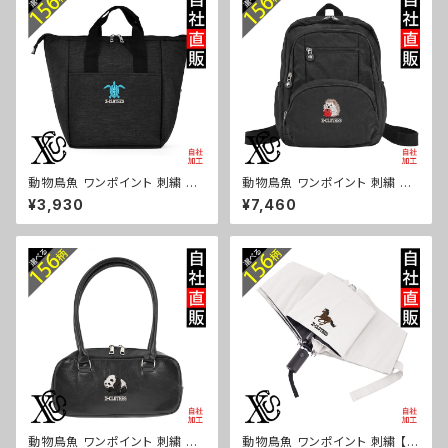
81-b06-s
-a-bg180-b06-s
動物鳥魚 ワンポイント 刺繍 保
動物鳥魚 ワンポイント 刺繍 撥
冷保温 ランチバッグ 買い物バッ
水 リュック レディース 大容量 8
¥3,930
¥7,460
グ トートバッグ レディース メン
ポケット ナイロン 軽量 軽い お
ズ おしゃれ 雑貨 グッズ 自社ブ
しゃれ 雑貨 グッズ 自社ブランド
ランド 柄 馬 豚 魚 シマエナガ
柄 馬 豚 魚 シマエナガ ハリネ
ハリネズミ レッサーパンダ 文鳥
ズミ レッサーパンダ 文鳥 インコ
インコ ori-a-bg179-b06-s
ori-a-bg178-b06-s
動物鳥魚 ワンポイント 刺繍 上
動物鳥魚 ワンポイント 刺繍 【形