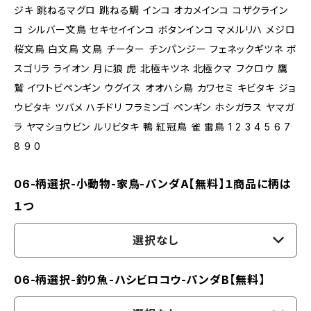
ジキ 跳ねるマグロ 跳ねる鯛 インコ オカメインコ コザクライン
コ シルバー文鳥 セキセイインコ ボタンインコ マメルリハ メジロ
桜文鳥 白文鳥 文鳥 チーター チンパンジー フェネックギツネ ボ
スゴリラ ライオン 月に狼 虎 北極キツネ 北極クマ フクロウ 鷹
鷲 イワトビペンギン ウグイス オオハシ鳥 カワセミ キビタキ ジョ
ウビタキ ツバメ ハチドリ フラミンゴ ペンギン ホシガラス ヤマガ
ラ ヤマショウビン ルリビタキ 鴨 紅冠鳥 雀 雷鳥 1 2 3 4 5 6 7
8 9 0
06-柄選択-小動物-家鳥-パンダA【無料】１商品に柄は
１つ
選択なし
06-柄選択-釣り魚-ハシビロコウ-パンダB【無料】