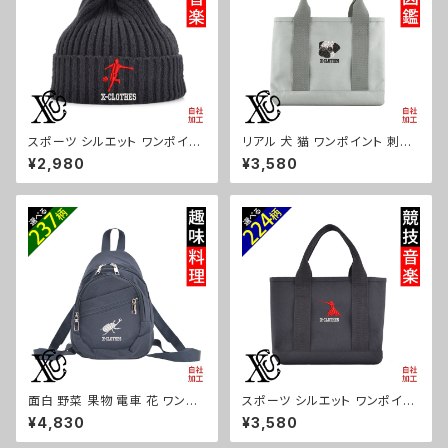
スポーツ シルエット ワンポイン
リアル 犬 猫 ワンポイント 刺繍
ト 刺繍 ニット キャップ ワッチ リ
オリジナル 仕分け上手 ミニトー
¥2,980
¥3,580
ブニット 帽子 ニット帽 リブ編み
トバッグ レディース 仕切り 便利
メンズ レディース 秋冬 自社ブラ
トートバック メンズ グレー ロゴ
ンド ロゴ グッズ 柄 サッカー 野
柄 無地 グッズ 父の日 母の日
球 テニス 空手 剣道 卓球 釣り
プレゼントギフト ハシビロコウ
誕生日 プレゼント ori-a-cap2
シマエナガ 馬 パンダ ハリネズ
5-b08-s
ミ ori-a-bag25-g10-s
面白 野菜 果物 電車 花 ワンポ
スポーツ シルエット ワンポイン
イント 刺繍 リュック バックパッ
ト 刺繍 オリジナル 仕分け上手
¥4,830
¥3,580
ク ボディバッグ レディース メン
ミニトートバッグ レディース 仕
ズ デイパック 雑貨 グッズ 自社
切り 便利 トートバック メンズ 黒