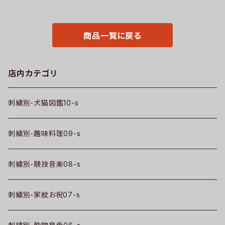
ブランド 柄 クリスマス ori-a-b
ブラック ネイビー ロゴ 柄 無地
g170-b09-s
グッズ 父の日 母の日 プレゼン
トギフト 卒業 記念品 部活 卒団
サッカー バスケ テニス 誕生日
商品一覧に戻る
ori-a-bag25-b08-s
店内カテゴリ
刺繍別-犬猫図鑑10-s
刺繍別-趣味料理09-s
刺繍別-競技音楽08-s
刺繍別-家紋お祝07-s