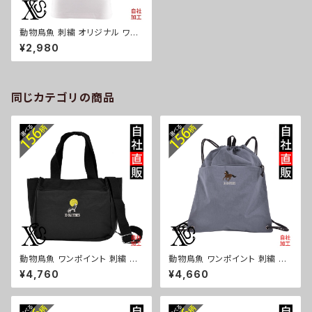
動物鳥魚 刺繍 オリジナル ワン
ポイント ポロシャツ リアル 半袖
¥2,980
レディース 無地 ロゴ おしゃれ
ゴルフ 吸汗速乾 白 ホワイト 母
の日 柄 馬 鳥 豚 魚 グッズ ori-
aw-poh2-g06-s
同じカテゴリの商品
動物鳥魚 ワンポイント 刺繍 ト
動物鳥魚 ワンポイント 刺繍 撥
ート ショルダーバッグ カジュア
水 ナイロン ナップサック メンズ
¥4,760
¥4,660
ル 軽量 レディース メンズ 雑貨
大容量 ジム サブバッグ レディー
グッズ 自社ブランド 柄 馬 豚 魚
ス 雑貨 グッズ 自社ブランド 柄
シマエナガ ハリネズミ レッサー
馬 豚 魚 シマエナガ ハリネズミ
パンダ 文鳥 インコ ori-a-bg1
レッサーパンダ 文鳥 インコ ori