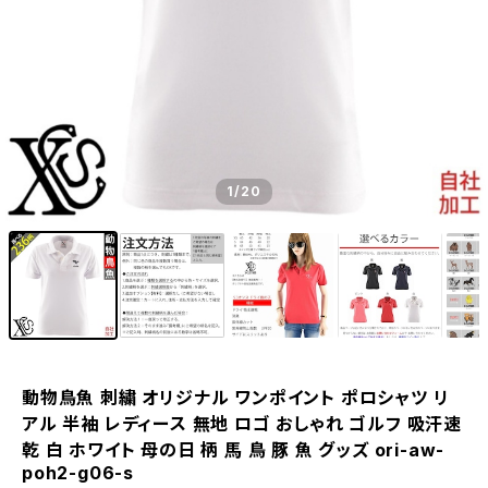
1
/20
動物鳥魚 刺繍 オリジナル ワンポイント ポロシャツ リ
アル 半袖 レディース 無地 ロゴ おしゃれ ゴルフ 吸汗速
乾 白 ホワイト 母の日 柄 馬 鳥 豚 魚 グッズ ori-aw-
poh2-g06-s