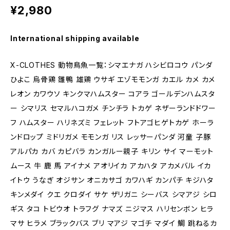
¥2,980
International shipping available
X-CLOTHES 動物鳥魚一覧：シマエナガ ハシビロコウ パンダ
ひよこ 烏骨鶏 雛鴨 雄鶏 ウサギ エゾモモンガ カエル カメ カメ
レオン カワウソ キンクマハムスター コアラ ゴールデンハムスタ
ー シマリス セマルハコガメ チンチラ トカゲ ネザーランドドワー
フ ハムスター ハリネズミ フェレット フトアゴヒゲトカゲ ホーラ
ンドロップ ミドリガメ モモンガ リス レッサーパンダ 河童 子豚
アルパカ カバ カピバラ カンガルー親子 キリン サイ マーモット
ムース 牛 鹿 馬 アイナメ アオリイカ アカハタ アカメバル イカ
イトウ うなぎ オジサン オニカサゴ カワハギ カンパチ キジハタ
キンメダイ クエ クロダイ サケ ザリガニ シーバス シマアジ シロ
ギス タコ トビウオ トラフグ ナマズ ニジマス ハリセンボン ヒラ
マサ ヒラメ ブラックバス ブリ マアジ マゴチ マダイ 鯛 跳ねるカ