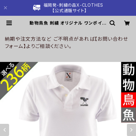
福岡発-刺繍の森X-CLOTHES
【公式通販サイト】
動物鳥魚 刺繍 オリジナル ワンポイン
ト ポロシャツ リアル 半袖 レディース
無地 ロゴ おしゃれ ゴルフ 吸汗速乾
白 ホワイト 母の日 柄 馬 鳥 豚 魚 グ
納期や注文方法など ご不明点があれば【お問い合わせ
ッズ ori-aw-poh2-g06-s | 刺繍
フォーム】よりご相談ください。
の森X-CLOTHES【公式通販サイト】