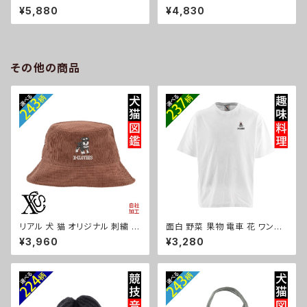
品なシボ感 横長ショルダーバッ
状記憶+自動開閉】 折りたたみ
¥5,880
¥4,830
グ レディース ミニボストン 軽量
傘 レディース メンズ 55cm 晴
雑貨 グッズ 自社ブランド 柄 馬
雨兼用 UVカット99.9％ 一級遮
豚 魚 シマエナガ ハリネズミ レ
光 遮熱 強風 耐風 雑貨 グッズ
ッサーパンダ 文鳥 インコ ori-a
自社ブランド 柄 馬 豚 魚 シマエ
-bg177-b06-s
ナガ ハリネズミ レッサーパンダ
その他の商品
文鳥 インコ ori-a-kas04-g0
6-s
リアル 犬 猫 オリジナル 刺繍 ワ
面白 野菜 果物 電車 花 ワンポ
ンポイント コーデュロイ バケッ
イント 刺繍 5.6オンス ビッグシ
¥3,960
¥3,280
トハット メンズ レディース 帽子
ルエット 半袖 Tシャツ メンズ グ
自社ブランド ロゴ グッズ 柄 誕
ッズ 白 ホワイト カットソー 黒
生日 プレゼント 三毛猫 柴犬 チ
ブラック 柄 ori-am-tst6-g09
ワワ シーズー シュナウザー パ
-s
グ ペキニーズ ori-a-cap39-b
10-s