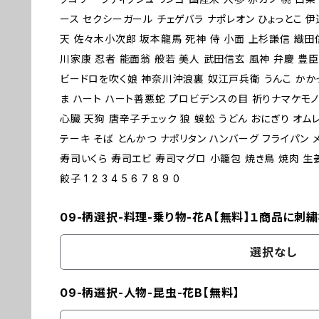
ース セクシーガール チェゲバラ ナポレオン ひょっとこ 
天 佐々木小次郎 坂本龍馬 死神 侍 小面 上杉謙信 織田
川家康 忍者 能面翁 般若 美人 武田信玄 風神 弁慶 豊臣
ビードロを吹く娘 神奈川沖浪裏 奴江戸兵衛 うんこ かか
ま ハート ハート善悪蛇 プロビデンスの目 祈りナマケモノ
心臓 天狗 唐辛子チェック 狼 蜈蚣 うどん おにぎり オム
テーキ そば とんかつ ナポリタン ハンバーグ フライパン 
寿司いくら 寿司エビ 寿司マグロ 小籠包 焼き鳥 焼肉 生
餃子 1 2 3 4 5 6 7 8 9 0
09-柄選択-料理-乗り物-花A【無料】１商品に刺
選択なし
09-柄選択-人物-昆虫-花B【無料】