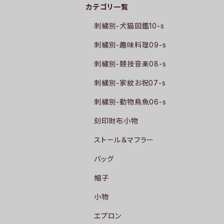
カテゴリ一覧
刺繍別-犬猫図鑑10-s
刺繍別-趣味料理09-s
刺繍別-競技音楽08-s
刺繍別-家紋お祝07-s
刺繍別-動物鳥魚06-s
刻印財布小物
ストール＆マフラー
バッグ
帽子
小物
エプロン