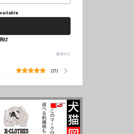
vailable
向け
通報する
(21)