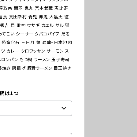
伊達政宗 関羽 鬼丸 宮本武蔵 恵比寿
信長 真田幸村 青鬼 赤鬼 大黒天 徳
秀吉 目 雷神 ウサギ カエル サル 猫
ってこい シーサー タバコパイプ だる
 恐竜化石 三日月 傷 昇龍−日本地図
レツ カレー クロワッサン サーモン ス
メロンパン もつ鍋 ラーメン 玉子寿司
姜焼き 唐揚げ 豚骨ラーメン 目玉焼き
繍柄は１つ