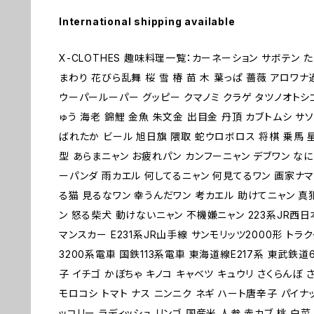
International shipping available
X-CLOTHES 趣味料理一覧：カーネーション サボテン 
まわり 花びら乱舞 桜 雪 椿 苗 木 葉っぱ 薔薇 アロ
ウーパールーパー グッピー クマノミ クラゲ タツノオトシ
ゅう 海老 錦鯉 金魚 朱文金 出目金 丹頂 カブトムシ サソ
ばれたか ビール 旭日旗 隈取 蛇ウロボロス 将棋 乗馬 星
型 あらまニャン お疲れパン カンフーニャン デブワン なに
ーパンダ 雨カエル 何してるニャン 何見てるワン 画家ナマ
る猫 見るなワン 幸うんだワン 考カエル 助けてニャン 真
ン 怒る柴犬 動けないニャン 不機嫌ニャン 223系JR西日本
マンスカー E231系JR山手線 サンモリッツ2000形 トラ
3200系電車 国鉄113系電車 東海道線E217系 東武鉄道
子 イチゴ かぼちゃ キノコ キャベツ キュウリ さくらんぼ 
モロコシ トマト ナス ニンニク ネギ ハート唐辛子 パイナ
ッコリー ラディッシュ リンゴ 国産米 人参 赤カブ 桃 白