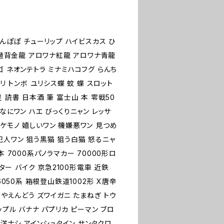
たんぽぽ チューリップ ハイビスカス ひ
ワナ過背金龍 アロワナ紅龍 アロワナ青龍
ゴ ネオンテトラ ミナミハコフグ らんち
リ トンボ ユリシス蝶 蚊 蝶 スロット
 読書 日本酒 筆 富士山 本 零戦50
なにワン ハエ びっくりニャン レッサ
ケモノ 嬉しいワン 機嫌悪ワン 見つめ
犯人ワン 狙う黒猫 狙う白猫 怒るニャ
 7000系パノラマカー 70000形ロ
クター バイク 京急2100形電車 近鉄
6050系 箱根登山鉄道1002形 X唐辛
さやえんどう ズワイガニ たまねぎ トウ
ップル バナナ パプリカ ピーマン ブロ
菜 洋ナシ アインシュタイン サンタクロ