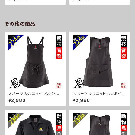
グ レディース ミニボストン 軽量
傘 レディース メンズ 55cm 晴
雑貨 グッズ 自社ブランド 柄 馬
雨兼用 UVカット99.9％ 一級遮
豚 魚 シマエナガ ハリネズミ レ
光 遮熱 強風 耐風 雑貨 グッズ
ッサーパンダ 文鳥 インコ ori-a
自社ブランド 柄 馬 豚 魚 シマエ
-bg177-b06-s
ナガ ハリネズミ レッサーパンダ
その他の商品
文鳥 インコ ori-a-kas04-g0
6-s
スポーツ シルエット ワンポイン
スポーツ シルエット ワンポイン
ト 刺繍 エプロン ワンピース レ
ト エプロン 刺繍 ワンピース レ
¥2,980
¥2,980
ディース 撥水加工 おしゃれ か
ディース 撥水加工 おしゃれ か
わいい フリル ティアード フレア
わいい 脇ボタン マタニティ ミド
ギフト 母の日 保育士 カフェ サ
ル ギフト 母の日 保育士 カフェ
ロン リボン ブラック 黒 グッズ
無地 サロン リボン ブラック 黒
文字 面白い おもしろ 卒団 記念
グッズ 文字 面白い おもしろ 卒
品 部活 卒業 ori-a-tao13-b0
団 記念品 部活 卒業 ori-a-tao
8-s
15-b08-s