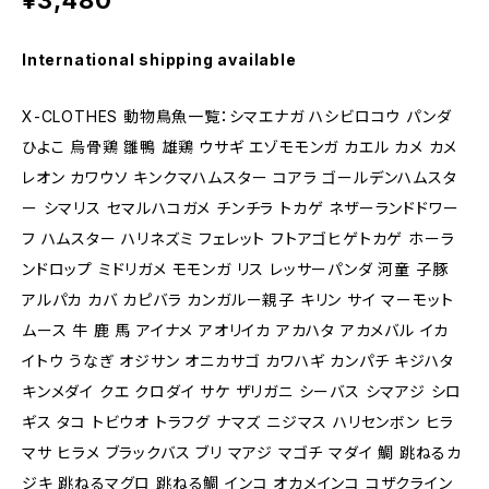
¥3,480
International shipping available
X-CLOTHES 動物鳥魚一覧：シマエナガ ハシビロコウ パンダ
ひよこ 烏骨鶏 雛鴨 雄鶏 ウサギ エゾモモンガ カエル カメ カメ
レオン カワウソ キンクマハムスター コアラ ゴールデンハムスタ
ー シマリス セマルハコガメ チンチラ トカゲ ネザーランドドワー
フ ハムスター ハリネズミ フェレット フトアゴヒゲトカゲ ホーラ
ンドロップ ミドリガメ モモンガ リス レッサーパンダ 河童 子豚
アルパカ カバ カピバラ カンガルー親子 キリン サイ マーモット
ムース 牛 鹿 馬 アイナメ アオリイカ アカハタ アカメバル イカ
イトウ うなぎ オジサン オニカサゴ カワハギ カンパチ キジハタ
キンメダイ クエ クロダイ サケ ザリガニ シーバス シマアジ シロ
ギス タコ トビウオ トラフグ ナマズ ニジマス ハリセンボン ヒラ
マサ ヒラメ ブラックバス ブリ マアジ マゴチ マダイ 鯛 跳ねるカ
ジキ 跳ねるマグロ 跳ねる鯛 インコ オカメインコ コザクライン