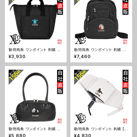
動物鳥魚 ワンポイント 刺繍 保
動物鳥魚 ワンポイント 刺繍 撥
冷保温 ランチバッグ 買い物バッ
水 リュック レディース 大容量 8
¥3,930
¥7,460
グ トートバッグ レディース メン
ポケット ナイロン 軽量 軽い お
ズ おしゃれ 雑貨 グッズ 自社ブ
しゃれ 雑貨 グッズ 自社ブランド
ランド 柄 馬 豚 魚 シマエナガ
柄 馬 豚 魚 シマエナガ ハリネ
ハリネズミ レッサーパンダ 文鳥
ズミ レッサーパンダ 文鳥 インコ
インコ ori-a-bg179-b06-s
ori-a-bg178-b06-s
動物鳥魚 ワンポイント 刺繍 上
動物鳥魚 ワンポイント 刺繍 【形
品なシボ感 横長ショルダーバッ
状記憶+自動開閉】 折りたたみ
¥5,880
¥4,830