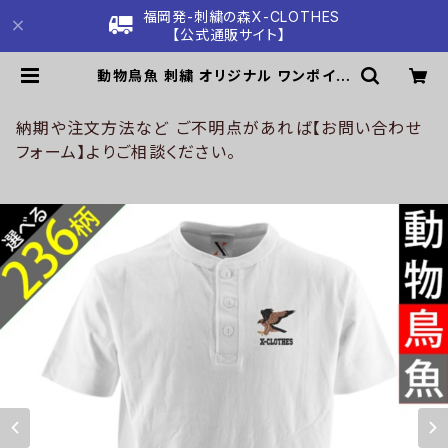
福岡発-刺繍の森X-CLOTHES
【公式通販サイト】
動物鳥魚 刺繍 オリジナル ワンポイン
ト 5.6オンス ヘンリーネック Tシャツ
メンズ 半袖 カットソー ブラック ホワ
イト 黒 白 柄 ロゴ ギフト ori-am-t
納期や注文方法など ご不明点があれば【お問い合わせ
st5-g06-s | 刺繍の森X-CLOTH
フォーム】よりご相談ください。
ES【公式通販サイト】