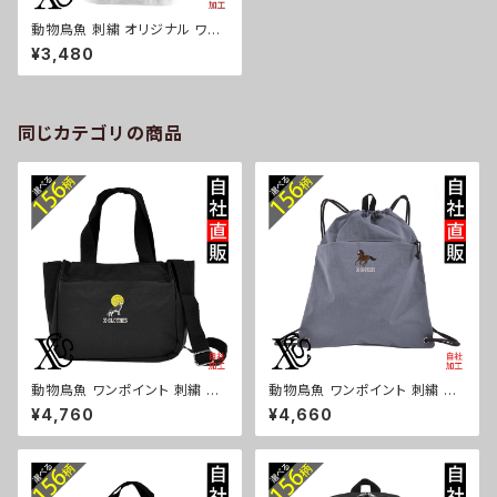
動物鳥魚 刺繍 オリジナル ワン
ポイント 5.6オンス ヘンリーネ
¥3,480
ック Tシャツ メンズ 半袖 カット
ソー ブラック ホワイト 黒 白 柄
ロゴ ギフト ori-am-tst5-g06
-s
同じカテゴリの商品
動物鳥魚 ワンポイント 刺繍 ト
動物鳥魚 ワンポイント 刺繍 撥
ート ショルダーバッグ カジュア
水 ナイロン ナップサック メンズ
¥4,760
¥4,660
ル 軽量 レディース メンズ 雑貨
大容量 ジム サブバッグ レディー
グッズ 自社ブランド 柄 馬 豚 魚
ス 雑貨 グッズ 自社ブランド 柄
シマエナガ ハリネズミ レッサー
馬 豚 魚 シマエナガ ハリネズミ
パンダ 文鳥 インコ ori-a-bg1
レッサーパンダ 文鳥 インコ ori
81-b06-s
-a-bg180-b06-s