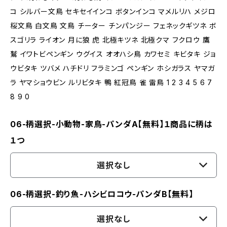
コ シルバー文鳥 セキセイインコ ボタンインコ マメルリハ メジロ
桜文鳥 白文鳥 文鳥 チーター チンパンジー フェネックギツネ ボ
スゴリラ ライオン 月に狼 虎 北極キツネ 北極クマ フクロウ 鷹
鷲 イワトビペンギン ウグイス オオハシ鳥 カワセミ キビタキ ジョ
ウビタキ ツバメ ハチドリ フラミンゴ ペンギン ホシガラス ヤマガ
ラ ヤマショウビン ルリビタキ 鴨 紅冠鳥 雀 雷鳥 1 2 3 4 5 6 7
8 9 0
06-柄選択-小動物-家鳥-パンダA【無料】１商品に柄は
１つ
選択なし
06-柄選択-釣り魚-ハシビロコウ-パンダB【無料】
選択なし