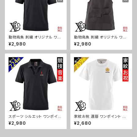
動物鳥魚 刺繍 オリジナル ワン
動物鳥魚 刺繍 オリジナル ワン
ポイント ポロシャツ リアル 半袖
ポイント エプロン プレゼント ワ
¥2,980
¥2,980
メンズ 無地 ロゴ おしゃれ ゴル
ンピース レディース 撥水加工
フ 吸汗速乾 父の日 柄 馬 鳥 豚
おしゃれ かわいい 脇ボタン マ
魚 グッズ ori-am-poh2-b06-
タニティ ミドル ギフト 母の日 保
s
育士 カフェ 無地 サロン ブラッ
ク 黒 柄 馬 鳥 豚 魚 グッズ ori-
a-tao15-b06-s
スポーツ シルエット ワンポイン
家紋お祝 還暦 ワンポイント 刺
ト 刺繍 半袖 ポロシャツ メンズ
繍 オリジナル5.6oz オリジナル
¥2,980
¥2,680
オリジナル 無地 ロゴ おしゃれ
半袖 Tシャツ メンズ ロゴ おし
ゴルフ 吸汗速乾 黒 ブラック ネ
ゃれ tシャツ 無地 カットソー 和
イビー 紺 父の日 お祭り トップ
柄 白 ホワイト グレー 自社ブラ