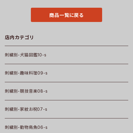
ス グッズ 文字 面白い おもしろ
ンド 父の日 グッズ 柄 丸に 五瓜
卒団 記念品 部活 卒業 ori-am
桔梗 巴 藤 羽 菱 唐花 木瓜 蔦
-poh2-b08-s
桐 織田信長 ori-am-tst2-g0
商品一覧に戻る
7-s
店内カテゴリ
刺繍別-犬猫図鑑10-s
刺繍別-趣味料理09-s
刺繍別-競技音楽08-s
刺繍別-家紋お祝07-s
刺繍別-動物鳥魚06-s