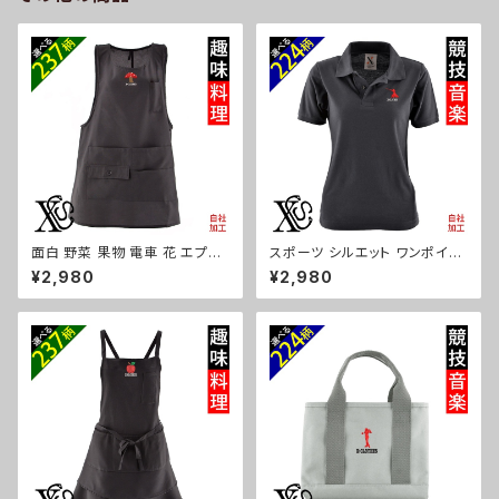
kas04-g09-s
面白 野菜 果物 電車 花 エプロ
スポーツ シルエット ワンポイン
ン リアル 刺繍 プレゼント ワン
ト 刺繍 半袖 ポロシャツ レディ
¥2,980
¥2,980
ポイント ワンピース レディース
ース オリジナル 無地 ロゴ おし
撥水加工 おしゃれ かわいい 脇
ゃれ ゴルフ 吸汗速乾 黒 ブラッ
ボタン マタニティ ギフト 母の日
ク ネイビー 紺 母の日 お祭り ト
保育士 カフェ 無地 サロン 黒
ップス グッズ 文字 面白い おも
柄 グッズ ori-a-tao15-b09-s
しろ 卒団 記念品 部活 卒業 ori
-aw-poh2-b08-s