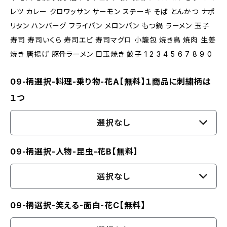
レツ カレー クロワッサン サーモン ステーキ そば とんかつ ナポ
リタン ハンバーグ フライパン メロンパン もつ鍋 ラーメン 玉子
寿司 寿司いくら 寿司エビ 寿司マグロ 小籠包 焼き鳥 焼肉 生姜
焼き 唐揚げ 豚骨ラーメン 目玉焼き 餃子 1 2 3 4 5 6 7 8 9 0
09-柄選択-料理-乗り物-花A【無料】１商品に刺繍柄は
１つ
選択なし
09-柄選択-人物-昆虫-花B【無料】
選択なし
09-柄選択-笑える-面白-花C【無料】