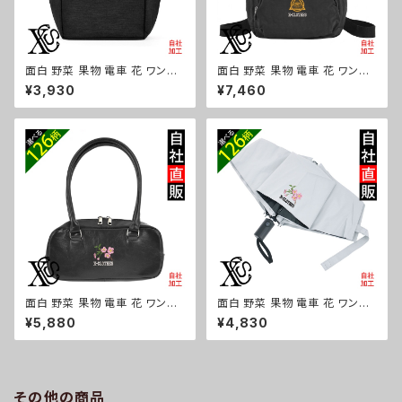
面白 野菜 果物 電車 花 ワンポ
面白 野菜 果物 電車 花 ワンポ
イント 刺繍保冷保温 ランチバッ
イント 刺繍撥水 リュック レディ
¥3,930
¥7,460
グ 買い物バッグ トートバッグ レ
ース 大容量 8ポケット ナイロン
ディース メンズ おしゃれ 雑貨
軽量 軽い おしゃれ 雑貨 グッズ
グッズ 自社ブランド 柄 トマト リ
自社ブランド 柄 トマト リンゴ ラ
ンゴ ラーメン 餃子 鳥獣戯画 富
ーメン 餃子 鳥獣戯画 富士山 パ
士山 パチンコ ori-a-bg179-b
チンコ ori-a-bg178-b09-s
09-s
面白 野菜 果物 電車 花 ワンポ
面白 野菜 果物 電車 花 ワンポ
イント 刺繍上品なシボ感 横長
イント 刺繍【形状記憶+自動開
¥5,880
¥4,830
ショルダーバッグ レディース ミ
閉】 折りたたみ傘 レディース メ
ニボストン 軽量 雑貨 グッズ 自
ンズ 55cm 晴雨兼用 UVカット
社ブランド 柄 トマト リンゴ ラー
99.9％ 一級遮光 遮熱 強風 耐
メン 餃子 鳥獣戯画 富士山 パチ
風 雑貨 グッズ 自社ブランド 柄
ンコ ori-a-bg177-b09-s
トマト リンゴ ラーメン 餃子 鳥
その他の商品
獣戯画 富士山 パチンコ ori-a-