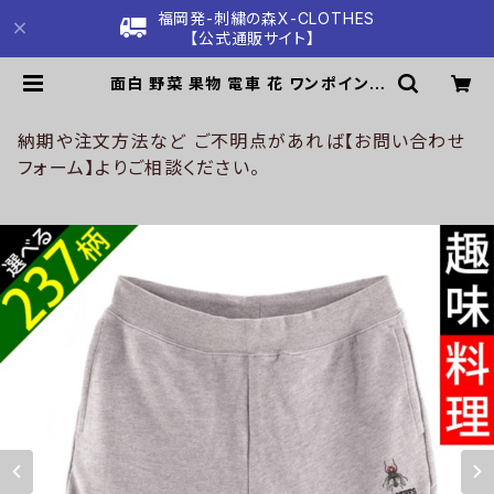
福岡発-刺繍の森X-CLOTHES
【公式通販サイト】
面白 野菜 果物 電車 花 ワンポイント
刺繍 オリジナル 8.4オンス ライト パ
ンツ スウェット ハーフパンツ メンズ
ショートパンツ 柄 グッズ ori-a-pat
納期や注文方法など ご不明点があれば【お問い合わせ
2-g09-s | 刺繍の森X-CLOTHES
フォーム】よりご相談ください。
【公式通販サイト】