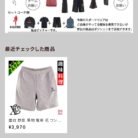
最近チェックした商品
面白 野菜 果物 電車 花 ワンポ
イント 刺繍 オリジナル 8.4オン
¥3,970
ス ライト パンツ スウェット ハー
フパンツ メンズ ショートパンツ