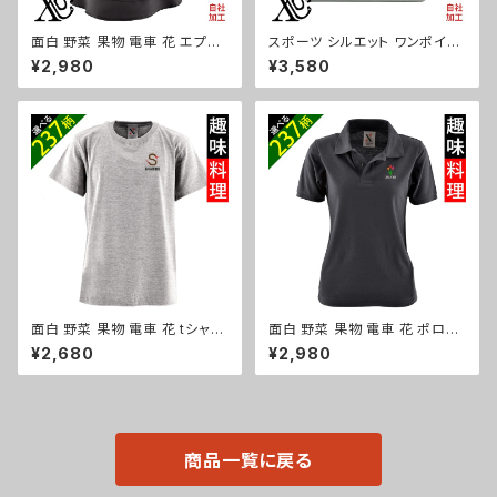
面白 野菜 果物 電車 花 エプロ
スポーツ シルエット ワンポイン
ン リアル 刺繍 プレゼント ワン
ト 刺繍 オリジナル 仕分け上手
¥2,980
¥3,580
ポイント ワンピース レディース
ミニトートバッグ レディース 仕
撥水加工 おしゃれ かわいい フ
切り 便利 トートバック メンズ グ
リル ティアード フレア ギフト 母
レー ロゴ 柄 無地 グッズ 父の
の日 保育士 カフェ サロン 黒
日 母の日 プレゼントギフト 卒
柄 グッズ ori-a-tao13-b09-s
業 記念品 部活 卒団 サッカー
バスケ テニス 誕生日 ori-a-ba
g25-g08-s
面白 野菜 果物 電車 花 tシャツ
面白 野菜 果物 電車 花 ポロシ
リアル 刺繍 プレゼント 5.6oz
ャツ リアル 刺繍 プレゼント 半
¥2,680
¥2,980
オリジナル 半袖 Tシャツ メンズ
袖 レディース オリジナル 無地
ワンポイント ロゴ おしゃれ 無
ワンポイント ロゴ おしゃれ ゴル
地 カットソー 和柄 グッズ ori-a
フ 吸汗速乾 黒 紺 母の日 柄 グ
m-tst2-g09-s
ッズ ori-aw-poh2-b09-s
商品一覧に戻る