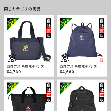
柄 グッズ ori-a-pat2-g09-s
同じカテゴリの商品
面白 野菜 果物 電車 花 ワンポ
面白 野菜 果物 電車 花 ワンポ
イント 刺繍トート ショルダーバ
イント 刺繍撥水 ナイロン ナップ
¥4,760
¥4,660
ッグ カジュアル 軽量 レディース
サック メンズ 大容量 ジム サブ
メンズ 雑貨 グッズ 自社ブランド
バッグ レディース 雑貨 グッズ
柄 トマト リンゴ ラーメン 餃子
自社ブランド 柄 トマト リンゴ ラ
鳥獣戯画 富士山 パチンコ ori-
ーメン 餃子 鳥獣戯画 富士山 パ
a-bg181-b09-s
チンコ ori-a-bg180-b09-s