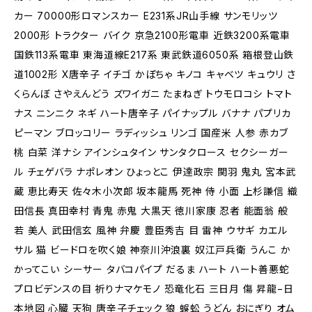
カー 70000形ロマンスカー E231系JR山手線 サンモリッツ
2000形 トラクター バイク 京急2100形電車 近鉄3200系電車
国鉄113系電車 東海道線E217系 東武鉄道6050系 箱根登山鉄
道1002形 X唐辛子 イチゴ かぼちゃ キノコ キャベツ キュウリ さ
くらんぼ さやえんどう ズワイガニ たまねぎ トウモロコシ トマト
ナス ニンニク ネギ ハート唐辛子 パイナップル バナナ パプリカ
ピーマン ブロッコリー ラディッシュ リンゴ 国産米 人参 赤カブ
桃 白菜 洋ナシ アインシュタイン サンタクロース セクシーガー
ル チェゲバラ ナポレオン ひょっとこ 伊達政宗 関羽 鬼丸 宮本武
蔵 恵比寿天 佐々木小次郎 坂本龍馬 死神 侍 小面 上杉謙信 織
田信長 真田幸村 青鬼 赤鬼 大黒天 徳川家康 忍者 能面翁 般
若 美人 武田信玄 風神 弁慶 豊臣秀吉 目 雷神 ウサギ カエル
サル 猫 ビードロを吹く娘 神奈川沖浪裏 奴江戸兵衛 うんこ か
かってこい シーサー タバコパイプ だるま ハート ハート善悪蛇
プロビデンスの目 祈りナマケモノ 恐竜化石 三日月 傷 昇龍−日
本地図 心臓 天狗 唐辛子チェック 狼 蜈蚣 うどん おにぎり オム