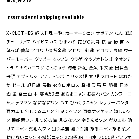
¥3,970
International shipping available
X-CLOTHES 趣味料理一覧：カーネーション サボテン たんぽぽ
チューリップ ハイビスカス ひまわり 花びら乱舞 桜 雪 椿 苗 木
葉っぱ 薔薇 アロワナ過背金龍 アロワナ紅龍 アロワナ青龍 ウー
パールーパー グッピー クマノミ クラゲ タツノオトシゴ ネオンテ
トラ ミナミハコフグ らんちゅう 海老 錦鯉 金魚 朱文金 出目金
丹頂 カブトムシ サソリ トンボ ユリシス蝶 蚊 蝶 スロット ばれた
か ビール 旭日旗 隈取 蛇ウロボロス 将棋 乗馬 星 読書 日本
酒 筆 富士山 本 零戦50型 あらまニャン お疲れパン カンフーニ
ャン デブワン なになにワン ハエ びっくりニャン レッサーパンダ
雨カエル 何してるニャン 何見てるワン 画家ナマケモノ 嬉しいワ
ン 機嫌悪ワン 見つめる猫 見るなワン 幸うんだワン 考カエル 助
けてニャン 真犯人ワン 狙う黒猫 狙う白猫 怒るニャン 怒る柴犬
動けないニャン 不機嫌ニャン 223系JR西日本 7000系パノラマ