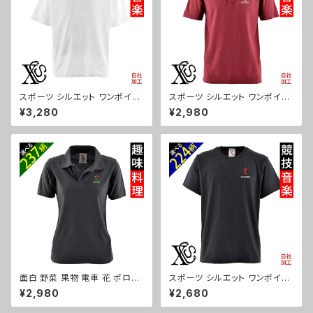
スポーツ シルエット ワンポイン
スポーツ シルエット ワンポイン
ト 刺繍 5.6オンス ビッグシルエ
ト 刺繍 半袖 ポロシャツ メンズ
¥3,280
¥2,980
ット 半袖 Tシャツ メンズ グッズ
オリジナル 無地 ロゴ おしゃれ
白 ホワイト カットソー 黒 ブラッ
ゴルフ 吸汗速乾 赤 レッド ワイ
ク 卒業 記念品 部活 卒団 サッ
ン 父の日 お祭り トップス グッ
カー バスケ テニス 誕生日 ori-
ズ 文字 面白い おもしろ 卒団
am-tst6-g08-s
記念品 部活 卒業 ori-am-poh
2-r08-s
面白 野菜 果物 電車 花 ポロシ
スポーツ シルエット ワンポイン
ャツ リアル 刺繍 プレゼント 半
ト 刺繍 プレゼント 5.6oz オリ
¥2,980
¥2,680
袖 レディース オリジナル 無地
ジナル 半袖 Tシャツ メンズ ロ
ワンポイント ロゴ おしゃれ ゴル
ゴ おしゃれ tシャツ 無地 カット