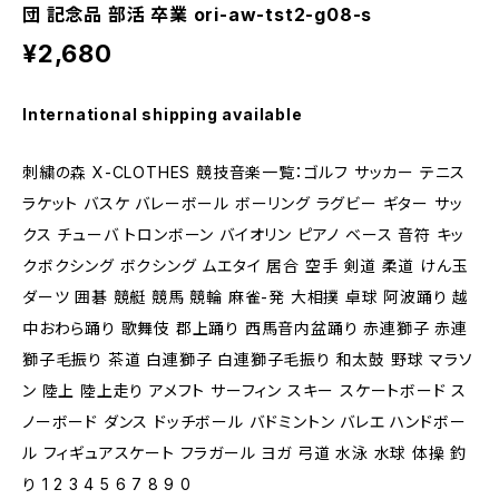
団 記念品 部活 卒業 ori-aw-tst2-g08-s
¥2,680
International shipping available
刺繍の森 X-CLOTHES 競技音楽一覧：ゴルフ サッカー テニス
ラケット バスケ バレーボール ボーリング ラグビー ギター サッ
クス チューバ トロンボーン バイオリン ピアノ ベース 音符 キッ
クボクシング ボクシング ムエタイ 居合 空手 剣道 柔道 けん玉
ダーツ 囲碁 競艇 競馬 競輪 麻雀-発 大相撲 卓球 阿波踊り 越
中おわら踊り 歌舞伎 郡上踊り 西馬音内盆踊り 赤連獅子 赤連
獅子毛振り 茶道 白連獅子 白連獅子毛振り 和太鼓 野球 マラソ
ン 陸上 陸上走り アメフト サーフィン スキー スケートボード ス
ノーボード ダンス ドッチボール バドミントン バレエ ハンドボー
ル フィギュアスケート フラガール ヨガ 弓道 水泳 水球 体操 釣
り 1 2 3 4 5 6 7 8 9 0