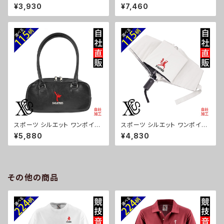
ト 刺繍保冷保温 ランチバッグ
ト 刺繍撥水 リュック レディース
¥3,930
¥7,460
買い物バッグ トートバッグ レディ
大容量 8ポケット ナイロン 軽量
ース メンズ おしゃれ 雑貨 グッ
軽い おしゃれ 雑貨 グッズ 自社
ズ 自社ブランド 柄 卒業 記念品
ブランド 柄 卒業 記念品 部活
部活 野球 サッカー バスケ テニ
野球 サッカー バスケ テニス 和
ス 和太鼓 大相撲 ori-a-bg17
太鼓 大相撲 ori-a-bg178-b0
9-b08-s
8-s
スポーツ シルエット ワンポイン
スポーツ シルエット ワンポイン
ト 刺繍上品なシボ感 横長ショル
ト 刺繍【形状記憶+自動開閉】
¥5,880
¥4,830
ダーバッグ レディース ミニボス
折りたたみ傘 レディース メンズ
トン 軽量 雑貨 グッズ 自社ブラ
55cm 晴雨兼用 UVカット99.
ンド 柄 卒業 記念品 部活 野球
9％ 一級遮光 遮熱 強風 耐風
サッカー バスケ テニス 和太鼓
雑貨 グッズ 自社ブランド 柄 卒
大相撲 ori-a-bg177-b08-s
業 記念品 部活 野球 サッカー
その他の商品
バスケ テニス 和太鼓 大相撲 or
i-a-kas04-g08-s