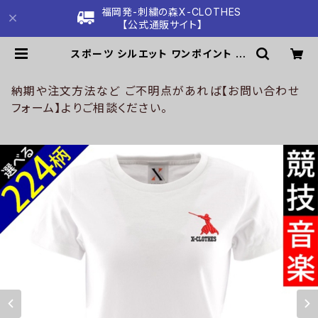
福岡発-刺繍の森X-CLOTHES
【公式通販サイト】
スポーツ シルエット ワンポイント 刺
繍 5.6oz オリジナル 半袖 Tシャツ
レディース ロゴ おしゃれ tシャツ 無
地 カットソー 和柄 白 ホワイト グレ
納期や注文方法など ご不明点があれば【お問い合わせ
ー Gray 自社ブランド 母の日 お祭り
フォーム】よりご相談ください。
トップス グッズ 文字 面白い おもしろ
卒団 記念品 部活 卒業 ori-aw-tst
2-g08-s | 刺繍の森X-CLOTHES
【公式通販サイト】