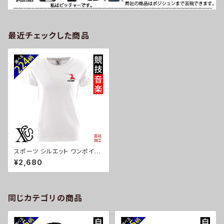
最近チェックした商品
スポーツ シルエット ワンポイン
ト 刺繍 5.6oz オリジナル 半袖
¥2,680
Tシャツ レディース ロゴ おしゃ
れ tシャツ 無地 カットソー 和柄
白 ホワイト グレー Gray 自社
ブランド 母の日 お祭り トップス
グッズ 文字 面白い おもしろ 卒
同じカテゴリの商品
団 記念品 部活 卒業 ori-aw-t
st2-g08-s