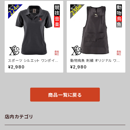
フ 吸汗速乾 黒 紺 母の日 柄 グ
ソー 和柄 黒 ブラック ネイビー
ッズ ori-aw-poh2-b09-s
紺 自社ブランド 父の日 お祭り
トップス グッズ 文字 面白い お
もしろ 卒団 記念品 部活 卒業 o
ri-am-tst2-b08-s
スポーツ シルエット ワンポイン
動物鳥魚 刺繍 オリジナル ワン
ト 刺繍 半袖 ポロシャツ レディ
ポイント エプロン プレゼント ワ
¥2,980
¥2,980
ース オリジナル 無地 ロゴ おし
ンピース レディース 撥水加工
ゃれ ゴルフ 吸汗速乾 黒 ブラッ
おしゃれ かわいい 脇ボタン マ
ク ネイビー 紺 母の日 お祭り ト
タニティ ミドル ギフト 母の日 保
ップス グッズ 文字 面白い おも
育士 カフェ 無地 サロン ブラッ
しろ 卒団 記念品 部活 卒業 ori
ク 黒 柄 馬 鳥 豚 魚 グッズ ori-
-aw-poh2-b08-s
a-tao15-b06-s
商品一覧に戻る
店内カテゴリ