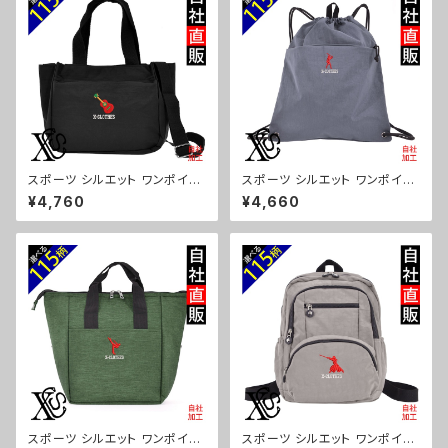
スポーツ シルエット ワンポイン
スポーツ シルエット ワンポイン
ト 刺繍トート ショルダーバッグ
ト 刺繍撥水 ナイロン ナップサッ
¥4,760
¥4,660
カジュアル 軽量 レディース メン
ク メンズ 大容量 ジム サブバッ
ズ 雑貨 グッズ 自社ブランド 柄
グ レディース 雑貨 グッズ 自社
卒業 記念品 部活 野球 サッカー
ブランド 柄 卒業 記念品 部活
バスケ テニス 和太鼓 大相撲 or
野球 サッカー バスケ テニス 和
i-a-bg181-b08-s
太鼓 大相撲 ori-a-bg180-b0
8-s
スポーツ シルエット ワンポイン
スポーツ シルエット ワンポイン