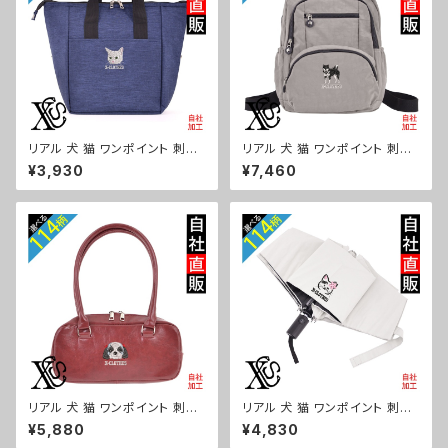
リアル 犬 猫 ワンポイント 刺繍
リアル 犬 猫 ワンポイント 刺繍
保冷保温 ランチバッグ 買い物バ
撥水 リュック レディース 大容量
¥3,930
¥7,460
ッグ トートバッグ レディース メ
8ポケット ナイロン 軽量 軽い
ンズ おしゃれ 雑貨 グッズ 自社
おしゃれ 雑貨 グッズ 自社ブラン
ブランド 柄 ギフト 柴犬 チワワ
ド 柄 ギフト 柴犬 チワワ シーズ
シーズー シュナウザー パグ ビ
ー シュナウザー パグ ビションフ
ションフリーゼ ori-a-bg179-
リーゼ ori-a-bg178-b10-s
b10-s
リアル 犬 猫 ワンポイント 刺繍
リアル 犬 猫 ワンポイント 刺繍
上品なシボ感 横長ショルダーバ
【形状記憶+自動開閉】 折りたた
¥5,880
¥4,830
ッグ レディース ミニボストン 軽
み傘 レディース メンズ 55cm