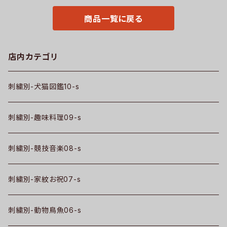
シーズー シュナウザー パグ X-
ap39-b08-s
CLOTHES 猫図鑑 犬図鑑 ori-
商品一覧に戻る
a-tao15-b10-s
店内カテゴリ
刺繍別-犬猫図鑑10-s
刺繍別-趣味料理09-s
刺繍別-競技音楽08-s
刺繍別-家紋お祝07-s
刺繍別-動物鳥魚06-s