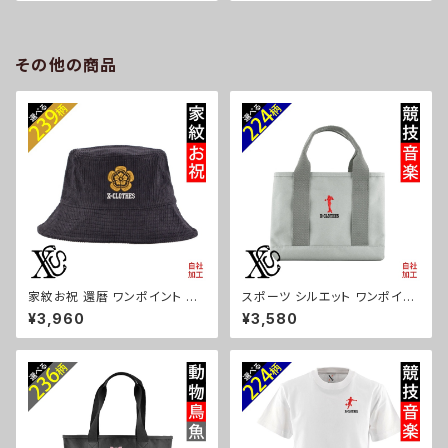
量 雑貨 グッズ 自社ブランド 柄
晴雨兼用 UVカット99.9％ 一級
ギフト 柴犬 チワワ シーズー シ
遮光 遮熱 強風 耐風 雑貨 グッ
ュナウザー パグ ビションフリー
ズ 自社ブランド 柄 ギフト 柴犬
ゼ ori-a-bg177-b10-s
チワワ シーズー シュナウザー
その他の商品
パグ ビションフリーゼ ori-a-ka
s04-g10-s
家紋お祝 還暦 ワンポイント 刺
スポーツ シルエット ワンポイン
繍 オリジナル コーデュロイ バ
ト 刺繍 オリジナル 仕分け上手
¥3,960
¥3,580
ケットハット メンズ レディース
ミニトートバッグ レディース 仕
帽子 自社ブランド ロゴ グッズ
切り 便利 トートバック メンズ グ
柄 誕生日 プレゼント 丸に 五瓜
レー ロゴ 柄 無地 グッズ 父の
桔梗 巴 藤 羽 菱 唐花 木瓜 蔦
日 母の日 プレゼントギフト 卒
桐 ori-a-cap39-b07-s
業 記念品 部活 卒団 サッカー
バスケ テニス 誕生日 ori-a-ba
g25-g08-s