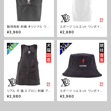
動物鳥魚 刺繍 オリジナル ワン
スポーツ シルエット ワンポイン
ポイント ナイロン トートバッグ
ト 刺繍 プレゼント 5.6oz オリ
¥3,960
¥2,680
メンズ ハンドバッグ 自社ブラン
ジナル 半袖 Tシャツ メンズ ロ
ド ロゴ グッズ 柄 おしゃれ プレ
ゴ おしゃれ tシャツ 無地 カット
ゼント 馬 鳥 インコ 文鳥 パンダ
ソー 和柄 白 ホワイト グレー 灰
魚 動物 ori-a-bag52-b06-s
自社ブランド 父の日 お祭り トッ
プス グッズ 文字 面白い おもし
ろ 卒団 記念品 部活 卒業 ori-a
m-tst2-g08-s
リアル 犬 猫 エプロン 刺繍 プレ
スポーツ シルエット ワンポイン
ゼント ワンポイント ワンピース
ト 刺繍 コーデュロイ バケットハ
¥2,980
¥3,960
レディース 撥水加工 おしゃれ
ット メンズ レディース 帽子 自
かわいい 脇ボタン マタニティ ギ
社ブランド ロゴ グッズ 柄 サッカ
フト 母の日 保育士 カフェ 無地
ー 野球 テニス 空手 剣道 卓球
サロン 黒 グッズ 柄 柴犬 チワワ
釣り 誕生日 プレゼント ori-a-c