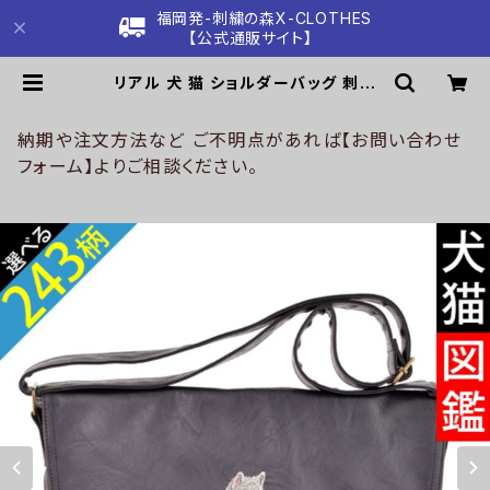
福岡発-刺繍の森X-CLOTHES
【公式通販サイト】
リアル 犬 猫 ショルダーバッグ 刺繍
プレゼント ワンポイント フェイクレザ
ー PU 合皮 レディース メンズ オリジ
ナルおしゃれ ショルダーバック グッ
納期や注文方法など ご不明点があれば【お問い合わせ
ズ 柄 柴犬 チワワ シーズー シュナウ
フォーム】よりご相談ください。
ザー パグ X-CLOTHES 猫図鑑 犬
図鑑 ori-a-bag42-b10-s | 刺繍
の森X-CLOTHES【公式通販サイト】