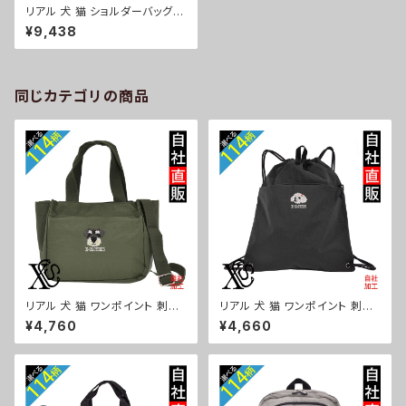
リアル 犬 猫 ショルダーバッグ
刺繍 プレゼント ワンポイント フ
¥9,438
ェイクレザー PU 合皮 レディー
ス メンズ オリジナルおしゃれ シ
ョルダーバック グッズ 柄 柴犬
チワワ シーズー シュナウザー
パグ X-CLOTHES 猫図鑑 犬
同じカテゴリの商品
図鑑 ori-a-bag42-b10-s
リアル 犬 猫 ワンポイント 刺繍
リアル 犬 猫 ワンポイント 刺繍
トート ショルダーバッグ カジュ
撥水 ナイロン ナップサック メン
¥4,760
¥4,660
アル 軽量 レディース メンズ 雑
ズ 大容量 ジム サブバッグ レデ
貨 グッズ 自社ブランド 柄 ギフト
ィース 雑貨 グッズ 自社ブランド
柴犬 チワワ シーズー シュナウ
柄 ギフト 柴犬 チワワ シーズー
ザー パグ ビションフリーゼ ori-
シュナウザー パグ ビションフリ
a-bg181-b10-s
ーゼ ori-a-bg180-b10-s