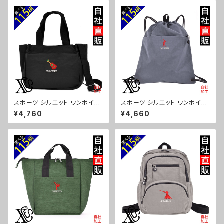
g46-b08-s
スポーツ シルエット ワンポイン
スポーツ シルエット ワンポイン
ト 刺繍トート ショルダーバッグ
ト 刺繍撥水 ナイロン ナップサッ
¥4,760
¥4,660
カジュアル 軽量 レディース メン
ク メンズ 大容量 ジム サブバッ
ズ 雑貨 グッズ 自社ブランド 柄
グ レディース 雑貨 グッズ 自社
卒業 記念品 部活 野球 サッカー
ブランド 柄 卒業 記念品 部活
バスケ テニス 和太鼓 大相撲 or
野球 サッカー バスケ テニス 和
i-a-bg181-b08-s
太鼓 大相撲 ori-a-bg180-b0
8-s