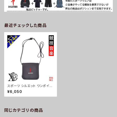
最近チェックした商品
スポーツ シルエット ワンポイン
ト 刺繍 ミニショルダーバッグ レ
¥6,050
ディース メンズ フェイクレザー
PU 合皮 オリジナル 小さめ お
しゃれ 無地 ショルダーバック ミ
ニバックミニバッグ 黒 ブラック
グッズ 文字 面白い おもしろ 卒
同じカテゴリの商品
団 記念品 部活 卒業 ori-a-ba