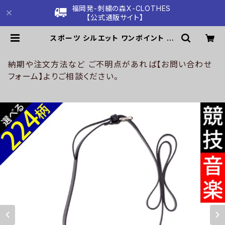
福岡発-刺繍の森X-CLOTHES
【公式通販サイト】
スポーツ シルエット ワンポイント 刺
繍 ミニショルダーバッグ レディース
メンズ フェイクレザー PU 合皮 オリ
ジナル 小さめ おしゃれ 無地 ショルダ
納期や注文方法など ご不明点があれば【お問い合わせ
ーバック ミニバックミニバッグ 黒 ブ
フォーム】よりご相談ください。
ラック グッズ 文字 面白い おもしろ
卒団 記念品 部活 卒業 ori-a-bag4
6-b08-s | 刺繍の森X-CLOTHES
【公式通販サイト】