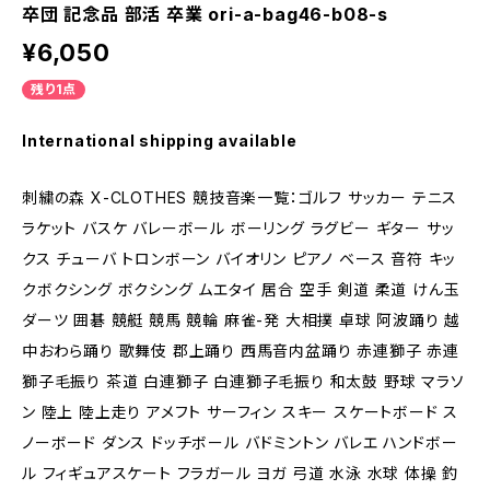
卒団 記念品 部活 卒業 ori-a-bag46-b08-s
¥6,050
残り1点
International shipping available
刺繍の森 X-CLOTHES 競技音楽一覧：ゴルフ サッカー テニス
ラケット バスケ バレーボール ボーリング ラグビー ギター サッ
クス チューバ トロンボーン バイオリン ピアノ ベース 音符 キッ
クボクシング ボクシング ムエタイ 居合 空手 剣道 柔道 けん玉
ダーツ 囲碁 競艇 競馬 競輪 麻雀-発 大相撲 卓球 阿波踊り 越
中おわら踊り 歌舞伎 郡上踊り 西馬音内盆踊り 赤連獅子 赤連
獅子毛振り 茶道 白連獅子 白連獅子毛振り 和太鼓 野球 マラソ
ン 陸上 陸上走り アメフト サーフィン スキー スケートボード ス
ノーボード ダンス ドッチボール バドミントン バレエ ハンドボー
ル フィギュアスケート フラガール ヨガ 弓道 水泳 水球 体操 釣