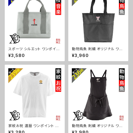
スポーツ シルエット ワンポイン
動物鳥魚 刺繍 オリジナル ワン
ト 刺繍 オリジナル 仕分け上手
ポイント ナイロン トートバッグ
¥3,580
¥3,960
ミニトートバッグ レディース 仕
メンズ ハンドバッグ 自社ブラン
切り 便利 トートバック メンズ グ
ド ロゴ グッズ 柄 おしゃれ プレ
レー ロゴ 柄 無地 グッズ 父の
ゼント 馬 鳥 インコ 文鳥 パンダ
日 母の日 プレゼントギフト 卒
魚 動物 ori-a-bag52-b06-s
業 記念品 部活 卒団 サッカー
バスケ テニス 誕生日 ori-a-ba
g25-g08-s
家紋お祝 還暦 ワンポイント 刺
動物鳥魚 刺繍 オリジナル ワン
繍 5.6オンス ビッグシルエット
ポイント エプロン プレゼント ワ
¥3,280
¥2,980