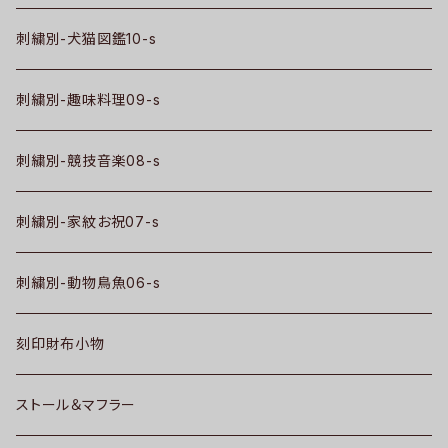
刺繍別-犬猫図鑑10-s
刺繍別-趣味料理09-s
刺繍別-競技音楽08-s
刺繍別-家紋お祝07-s
刺繍別-動物鳥魚06-s
刻印財布小物
ストール＆マフラー