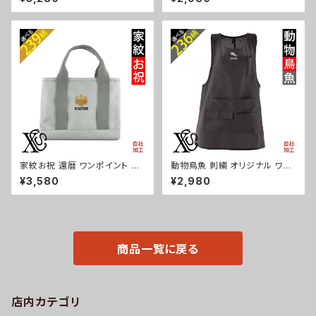
半袖 Tシャツ メンズ グッズ 白
ンピース レディース 撥水加工
ホワイト カットソー 黒 ブラック
おしゃれ かわいい フリル ティア
柄 丸に 五瓜 桔梗 巴 藤 羽 菱
ード フレア ギフト 母の日 保育
唐花 木瓜 蔦 桐 ori-am-tst6-
士 カフェ サロン ブラック 柄 馬
g07-s
鳥 豚 魚 グッズ ori-a-tao13-b
06-s
家紋お祝 還暦 ワンポイント 刺
動物鳥魚 刺繍 オリジナル ワン
繍 オリジナル 仕分け上手 ミニ
ポイント エプロン プレゼント ワ
¥3,580
¥2,980
トートバッグ レディース 仕切り
ンピース レディース 撥水加工
便利 トートバック メンズ グレー
おしゃれ かわいい 脇ボタン マ
ロゴ 柄 無地 グッズ 父の日 母
タニティ ミドル ギフト 母の日 保
の日 プレゼントギフト 丸に 五
育士 カフェ 無地 サロン ブラッ
瓜 桔梗 巴 藤 羽 菱 唐花 木瓜
ク 黒 柄 馬 鳥 豚 魚 グッズ ori-
蔦 桐 ori-a-bag25-g07-s
a-tao15-b06-s
商品一覧に戻る
店内カテゴリ