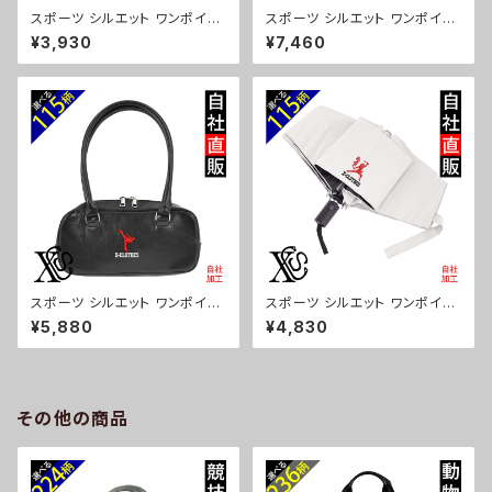
スポーツ シルエット ワンポイン
スポーツ シルエット ワンポイン
ト 刺繍保冷保温 ランチバッグ
ト 刺繍撥水 リュック レディース
¥3,930
¥7,460
買い物バッグ トートバッグ レディ
大容量 8ポケット ナイロン 軽量
ース メンズ おしゃれ 雑貨 グッ
軽い おしゃれ 雑貨 グッズ 自社
ズ 自社ブランド 柄 卒業 記念品
ブランド 柄 卒業 記念品 部活
部活 野球 サッカー バスケ テニ
野球 サッカー バスケ テニス 和
ス 和太鼓 大相撲 ori-a-bg17
太鼓 大相撲 ori-a-bg178-b0
9-b08-s
8-s
スポーツ シルエット ワンポイン
スポーツ シルエット ワンポイン
ト 刺繍上品なシボ感 横長ショル
ト 刺繍【形状記憶+自動開閉】
¥5,880
¥4,830
ダーバッグ レディース ミニボス
折りたたみ傘 レディース メンズ
トン 軽量 雑貨 グッズ 自社ブラ
55cm 晴雨兼用 UVカット99.
ンド 柄 卒業 記念品 部活 野球
9％ 一級遮光 遮熱 強風 耐風
サッカー バスケ テニス 和太鼓
雑貨 グッズ 自社ブランド 柄 卒
大相撲 ori-a-bg177-b08-s
業 記念品 部活 野球 サッカー
その他の商品
バスケ テニス 和太鼓 大相撲 or
i-a-kas04-g08-s