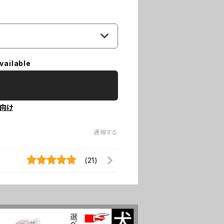
vailable
向け
通報する
(21)