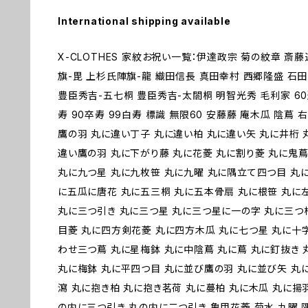
International shipping available
X-CLOTHES 家紋お祝い一覧：伊達政宗 菊の紋章 斎
旗-毘 上杉氏陣旗-龍 織田信長 真田幸村 西郷隆盛 石
豊臣秀吉-五七桐 豊臣秀吉-太閤桐 明智光秀 毛利家 60還
寿 90卒寿 99白寿 標識 無限60 安藤藤 庵木瓜 陰蔦
鷹の羽 丸に違い丁子 丸に違い柏 丸に違い矢 丸に井桁 
違い鷹の羽 丸に下がり藤 丸に花菱 丸に割り菱 丸に鬼蔦
丸に九つ星 丸に九枚笹 丸に九曜 丸に隅立て四つ目 丸
に五瓜に唐花 丸に五三桐 丸に五本骨扇 丸に根笹 丸に
丸に三つ引き 丸に三つ星 丸に三つ星に一の字 丸に三つ
目菱 丸に四方剣花菱 丸に四方木瓜 丸に七つ星 丸に十
わせ三つ蔦 丸に星梅鉢 丸に中陰蔦 丸に蔦 丸に釘抜き 
丸に梅鉢 丸に平四つ目 丸に並び鷹の羽 丸に並び矢 丸
瀉 丸に抱き柏 丸に抱き茗荷 丸に蔓柏 丸に木瓜 丸に揚
の内に三つ引き 丸の内に二つ引き 亀甲花菱 菊水 九曜 