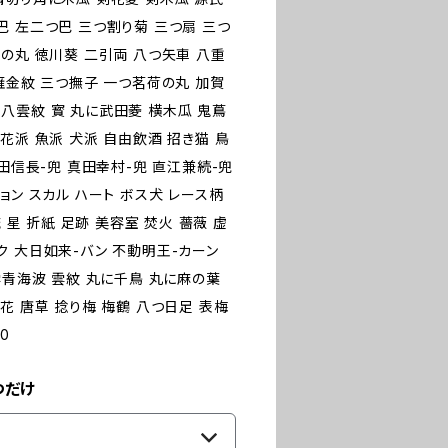
巴 左二つ巴 三つ割り菊 三つ扇 三つ
の丸 徳川葵 二引両 八つ矢車 八重
雁金紋 三つ撫子 一つ茗荷の丸 加賀
八雲紋 寳 丸に武田菱 横木瓜 鬼蔦
花派 魚派 犬派 自由飲酒 招き猫 鳥
織田信長-兜 真田幸村-兜 直江兼続-兜
ーション スカル ハート ボス犬 レース柄
 星 折紙 足跡 美容室 焚火 薔薇 虚
ク 大日如来-バン 不動明王-カーン
雲青海波 雲紋 丸に千鳥 丸に麻の葉
花 唐草 捻り梅 梅鶴 八つ日足 表梅
0
つだけ