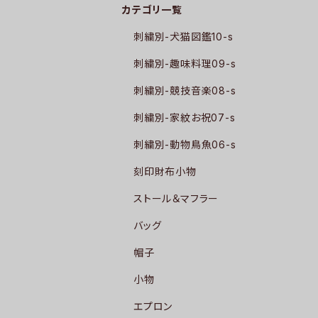
カテゴリ一覧
刺繍別-犬猫図鑑10-s
刺繍別-趣味料理09-s
刺繍別-競技音楽08-s
刺繍別-家紋お祝07-s
刺繍別-動物鳥魚06-s
刻印財布小物
ストール＆マフラー
バッグ
帽子
小物
エプロン