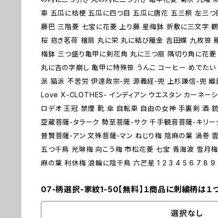
車 五瓜に桔梗 五瓜に四つ目 五瓜に唐花 五三桐 左三つ
藤巴 三階菱 七宝に花菱 上り藤 星梅鉢 折敷に三文字 鶴
桜 抱き茗荷 檜扇 丸に栄 丸に結び雁金 吉田蝶 九枚笹 
梅鉢 三つ盛り亀甲に剣花角 丸に三つ扇 隅切り角に花菱 
丸に吉の字崩し 亀甲に特殊笹 うんこ コーヒー めでたい 
派 猫派 不苦労 伊達政宗-兜 源義経-兜 上杉謙信-兜 
Love X-CLOTHES- インディアン ウエスタン カーネ
ロデオ 王冠 禁煙 靴 傘 自転車 自由の女神 手裏剣 酒 銃
空蔵菩薩-タラーク 勢至菩薩-サク 千手観音菩薩-キリー
普賢菩薩-アン 文殊菩薩-マン ねじり梅 陰麻の葉 渦巻 
五つ千鳥 光琳梅 向こう梅 市松花菱 七宝 青海波 雪月梅
麻の葉 利休梅 浪輪に陰千鳥 六芒星 1 2 3 4 5 6 7 8 9 
07-柄選択-家紋1-50【無料】１商品に刺繍柄は１
選択なし