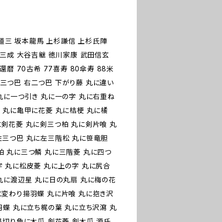
藤道三 坂本龍馬 上杉謙信 上杉氏陣
田三成 大谷吉継 徳川家康 武田信玄
暦 70古希 77喜寿 80傘寿 88米
 右三つ巴 右二つ巴 下がり藤 丸に違い
丸に一つ引き 丸に一の字 丸に右重ね
 丸に亀甲に花菱 丸に桔梗 丸に橘
に剣花菱 丸に剣三つ柏 丸に剣片喰 丸
左三つ巴 丸に左三階松 丸に笹竜胆
柏 丸に三つ鱗 丸に三階菱 丸に四つ
字 丸に松皮菱 丸に上の字 丸に尻合
丸に渡辺星 丸に日の丸扇 丸に梅の花
に変わり揚羽蝶 丸に片喰 丸に抱き沢
羽蝶 丸に立ち梶の葉 丸に立ち沢瀉 丸
隅切り角に木瓜 剣花菱 剣木瓜 源氏